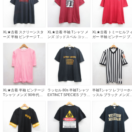
XL★古着 スクリーンスタ
XL★古着 半袖 Tシャツ メ
XL★古着 トミーヒルフ
ーズ 半袖 ビンテージ Tシ
ンズ ゴッドスペル コット
ガー 半袖 ビンテージ ブ
ャツ メンズ 80年代 80s
ン クルーネック バーガン
ンド Tシャツ メンズ 90
LBP クルーネック USA製
ディ 26aug07
代 90s ワンポイントロゴ
ブラック 26aug07
大きいサイズ コットン V
ネック レッド 26aug07
XL★古着 半袖 ビンテージ
ラッセル 80s 半袖Tシャツ
半袖Tシャツ レフリーホ
Tシャツ メンズ 90年代
EXTINCT SPECIES ブラッ
ッスル ブラック メンズX
90s 無地 大きいサイズ コ
ク メンズXL相当 | 古着
相当 | 古着
ットン クルーネック ピン
ク 26aug05