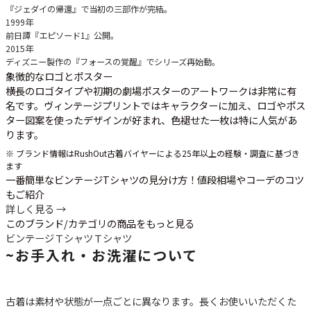
『ジェダイの帰還』で当初の三部作が完結。
1999年
前日譚『エピソード1』公開。
2015年
ディズニー製作の『フォースの覚醒』でシリーズ再始動。
象徴的なロゴとポスター
横長のロゴタイプや初期の劇場ポスターのアートワークは非常に有
名です。ヴィンテージプリントではキャラクターに加え、ロゴやポス
ター図案を使ったデザインが好まれ、色褪せた一枚は特に人気があ
ります。
※ ブランド情報はRushOut古着バイヤーによる25年以上の経験・調査に基づき
ます
一番簡単なビンテージTシャツの見分け方！値段相場やコーデのコツ
もご紹介
詳しく見る →
このブランド/カテゴリの商品をもっと見る
ビンテージＴシャツ
Ｔシャツ
~
お手入れ・お洗濯について
古着は素材や状態が一点ごとに異なります。長くお使いいただくた