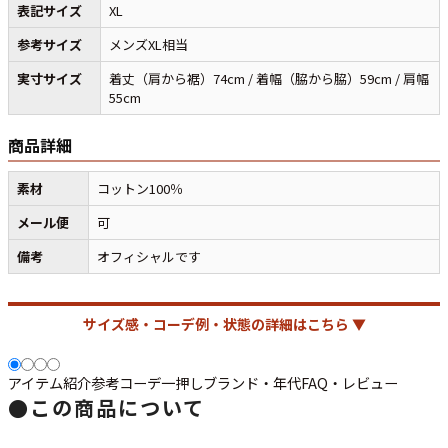
表記サイズ
XL
参考サイズ
メンズXL相当
マニアックから探す
Search by Maniac
実寸サイズ
着丈（肩から裾）74cm / 着幅（脇から脇）59cm / 肩幅
55cm
バンド
アニメ
映画
Tシャツ
Tシャツ
Tシャツ
商品詳細
USA製
ボロ
ミリタリー
素材
コットン100％
メール便
可
すべてのマニアックを見る
備考
オフィシャルです
サイズ感・コーデ例・状態の詳細はこちら ▼
年代から探す
Search by Period
アイテム紹介
参考コーデ
一押し
ブランド・年代
FAQ・レビュー
90年代
80年代
70年代
●
この商品について
60年代
50年代
40年代