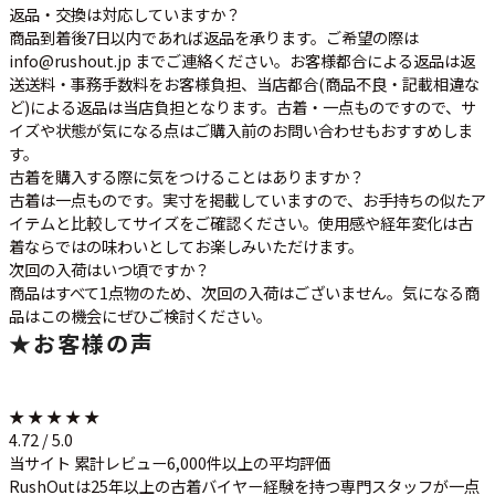
返品・交換は対応していますか？
商品到着後7日以内であれば返品を承ります。ご希望の際は
info@rushout.jp までご連絡ください。お客様都合による返品は返
送送料・事務手数料をお客様負担、当店都合(商品不良・記載相違な
ど)による返品は当店負担となります。古着・一点ものですので、サ
イズや状態が気になる点はご購入前のお問い合わせもおすすめしま
す。
古着を購入する際に気をつけることはありますか？
古着は一点ものです。実寸を掲載していますので、お手持ちの似たア
イテムと比較してサイズをご確認ください。使用感や経年変化は古
着ならではの味わいとしてお楽しみいただけます。
次回の入荷はいつ頃ですか？
商品はすべて1点物のため、次回の入荷はございません。気になる商
品はこの機会にぜひご検討ください。
★
お客様の声
★ ★ ★ ★ ★
4.72 / 5.0
当サイト 累計レビュー6,000件以上の平均評価
RushOutは25年以上の古着バイヤー経験を持つ専門スタッフが一点