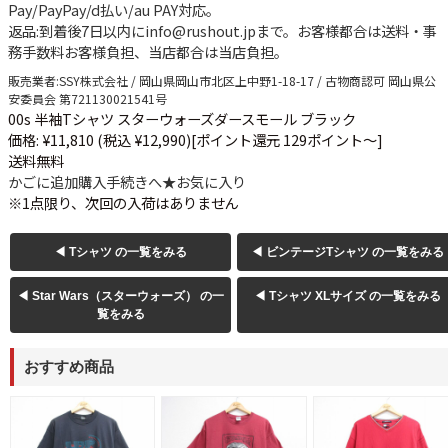
Pay/PayPay/d払い/au PAY対応。
返品
:到着後7日以内にinfo@rushout.jpまで。お客様都合は送料・事
務手数料お客様負担、当店都合は当店負担。
販売業者
:SSY株式会社 / 岡山県岡山市北区上中野1-18-17 / 古物商認可 岡山県公
安委員会 第721130021541号
00s 半袖Tシャツ スターウォーズダースモール ブラック
価格: ¥11,810 (税込 ¥12,990)
[ポイント還元 129ポイント～]
送料無料
かごに追加
購入手続きへ
★
お気に入り
※1点限り、次回の入荷はありません
◀ Tシャツ の一覧をみる
◀ ビンテージTシャツ の一覧をみる
◀ Star Wars（スターウォーズ） の一
◀ Tシャツ XLサイズ の一覧をみる
覧をみる
おすすめ商品