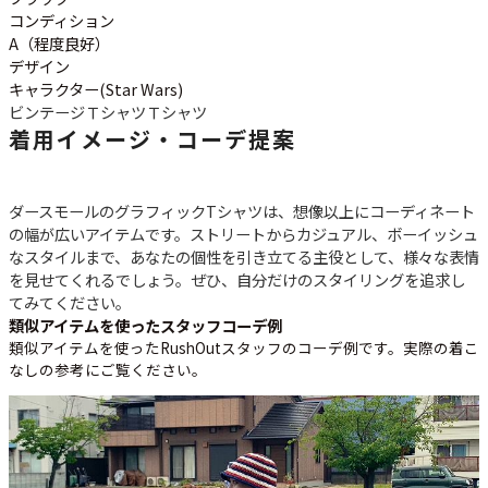
ご利用案内
コンディション
お客様の声
レビュー1万件突破
A（程度良好）
お気に入りリスト
デザイン
キャラクター(Star Wars)
会員登録
ビンテージＴシャツ
Ｔシャツ
メルマガ登録
着用イメージ・コーデ提案
会社概要
店舗一覧
ダースモールのグラフィックTシャツは、想像以上にコーディネート
古着卸売
の幅が広いアイテムです。ストリートからカジュアル、ボーイッシュ
特定商取引法に基づく表示
なスタイルまで、あなたの個性を引き立てる主役として、様々な表情
プライバシーポリシー
を見せてくれるでしょう。ぜひ、自分だけのスタイリングを追求し
てみてください。
お問い合わせ
類似アイテムを使ったスタッフコーデ例
類似アイテムを使ったRushOutスタッフのコーデ例です。実際の着こ
なしの参考にご覧ください。