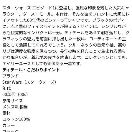
スターウォーズ エピソード1に登場し、強烈な印象を残した人気キャ
ラクター、ダース・モール。本作は、そんな彼をフロントに大胆にレ
すべての年代を見る
イアウトした00年代のビンテージTシャツです。ブラックのボディ
に、赤と黒のフェイスペイントが映えるデザインは、シンプルなが
らも視覚的なインパクトは十分。ディテールをあえて削ぎ落とし、グ
ラフィックの魅力を前面に押し出した一枚は、コーディネートの主
役として活躍してくれるでしょう。クルーネックの首元や袖、裾の
週刊ラッシュアウト新聞
リブは適度な強度を保ちつつ、長年の時を経たことで生まれる柔ら
かな風合いが、着心地の良さを約束します。コレクションとしても、
古着コラム
デイリーユースとしても価値ある一着です。
ディテール・こだわりポイント
ブランド
メディア・イベント情報
Star Wars（スターウォーズ）
年代
Youtube 古着屋Rush Out チャンネル
00年代（00s）
参考サイズ
メンズXL相当
スタッフコーディネート
素材
コットン100％
カラー
ブラック