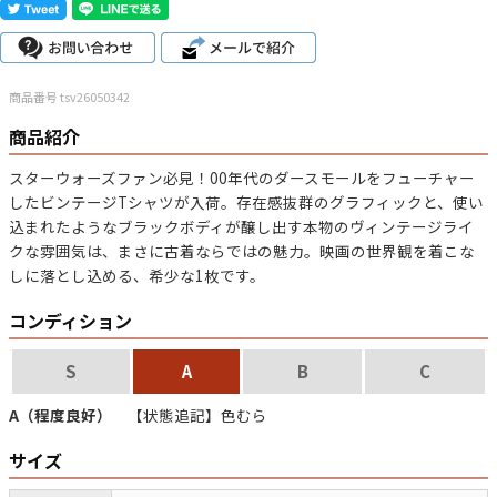
こだわりから探す
Search by Particular
商品番号 tsv26050342
サイズから探す（メンズ）
Search by Size
商品紹介
ジャケット
XS
S
M
L
XL
スターウォーズファン必見！00年代のダースモールをフューチャー
したビンテージTシャツが入荷。存在感抜群のグラフィックと、使い
スウェット
XS
S
M
L
XL
込まれたようなブラックボディが醸し出す本物のヴィンテージライ
クな雰囲気は、まさに古着ならではの魅力。映画の世界観を着こな
長袖シャツ
XS
S
M
L
XL
しに落とし込める、希少な1枚です。
半袖シャツ
XS
S
M
L
XL
コンディション
Tシャツ
XS
S
M
L
XL
S
A
B
C
W30以下
W31,W32
W33,W34
A（程度良好）
【状態追記】色むら
パンツ
サイズ
W35,W36
W37以上