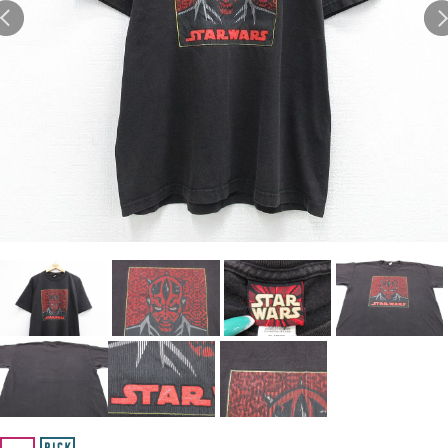
Search by Hotword
今週のHOTワード（7/29〜8/4）
1
Tシャツ USA製
2
映画
3
ミリタリー
4
スターウォーズ
5
ラルフローレン
6
大きいサイズ
7
アニメ
8
ディズニー
ブランドから探す
Search by Brand
ザ・ノース・フェイ
ラルフ ローレン
ス
チャンピオン
パタゴニア
カーハート
ディッキーズ
アディダス
ナイキ
ラッセル・アスレチ