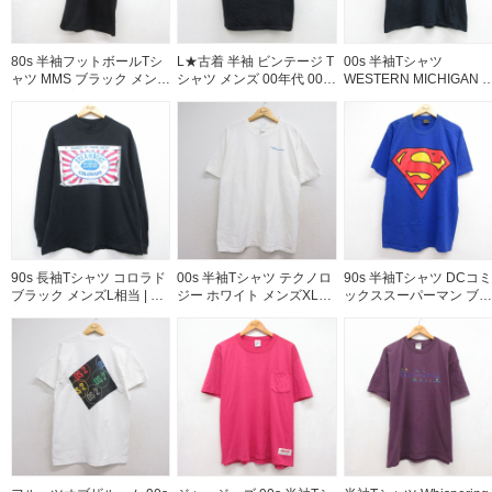
80s 半袖フットボールTシ
L★古着 半袖 ビンテージ T
00s 半袖Tシャツ
ャツ MMS ブラック メンズ
シャツ メンズ 00年代 00s
WESTERN MICHIGAN 
S相当 | 古着
WARNING コットン クル
ラック メンズXL相当 | 古
ーネック ブラック
着
26aug07
90s 長袖Tシャツ コロラド
00s 半袖Tシャツ テクノロ
90s 半袖Tシャツ DCコミ
ブラック メンズL相当 | 古
ジー ホワイト メンズXL相
ックススーパーマン ブル
着
当 | 古着
ー メンズXL相当 | 古着