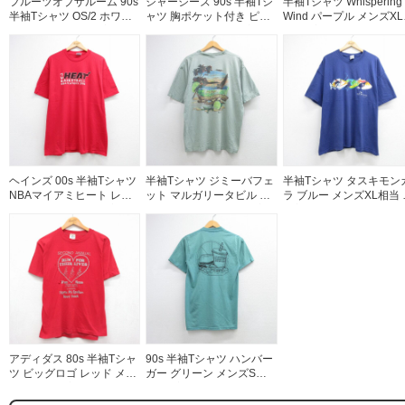
フルーツオブザルーム 90s
ジャージーズ 90s 半袖Tシ
半袖Tシャツ Whispering
半袖Tシャツ OS/2 ホワイ
ャツ 胸ポケット付き ピン
Wind パープル メンズX
ト メンズL相当 | 古着
ク メンズXL相当 | 古着
当 | 古着
ヘインズ 00s 半袖Tシャツ
半袖Tシャツ ジミーバフェ
半袖Tシャツ タスキモン
NBAマイアミヒート レッ
ット マルガリータビル カ
ラ ブルー メンズXL相当 |
ド メンズXL相当 | 古着
ーキ メンズXL相当 | 古着
古着
アディダス 80s 半袖Tシャ
90s 半袖Tシャツ ハンバー
ツ ビッグロゴ レッド メン
ガー グリーン メンズS相
ズL相当 | 古着
当 | 古着