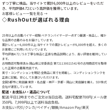
ずつ丁寧に検品。当サイトで累計6,000件以上のレビューをいただ
き、平均評価4.72という高評価を獲得しています。
お客様レビュー一覧を見る →
◇
RushOutが選ばれる理由
25年以上の古着バイヤー経験
:ベテランバイヤーが一点ずつ厳選・検品し、確か
な品質の古着のみをお届けしています。
累計レビュー6,000件以上
:当サイトでの累計レビューが6,000件を超え、多くの
お客様にご利用いただいています。
平均評価4.72 / 5.0
:丁寧な検品と正直な商品説明により、高い評価を維持してい
ます。
古物商認可取得済み
:岡山県公安委員会 第721130021541号の古物商認可を取得
した正規の古着販売店です。
実寸・コンディションを明記
:全商品に実寸を掲載し、コンディションランクを
正直に記載。安心してお選びいただけます。
全国5都市に実店舗
:東京・名古屋・神戸・京都・岡山に実店舗を構え、SSY株式
会社が運営しています。
配送・お支払い・返品について
配送
:平日12時までのご注文は当日出荷。送料宅配便
700円
/メール便
350円
。
7,999円以上で送料当店負担
。
お支払い
:代引/クレカ/ペイディ/銀振/Amazon Pay/楽天