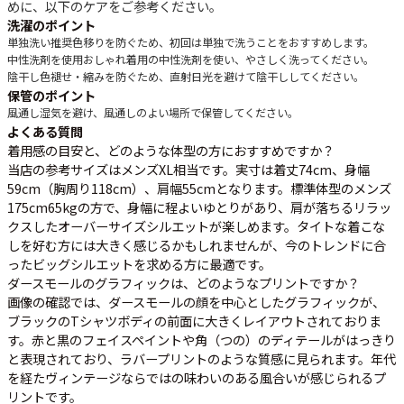
めに、以下のケアをご参考ください。
洗濯のポイント
単独洗い推奨
色移りを防ぐため、初回は単独で洗うことをおすすめします。
中性洗剤を使用
おしゃれ着用の中性洗剤を使い、やさしく洗ってください。
陰干し
色褪せ・縮みを防ぐため、直射日光を避けて陰干ししてください。
保管のポイント
風通し
湿気を避け、風通しのよい場所で保管してください。
よくある質問
着用感の目安と、どのような体型の方におすすめですか？
当店の参考サイズはメンズXL相当です。実寸は着丈74cm、身幅
59cm（胸周り118cm）、肩幅55cmとなります。標準体型のメンズ
175cm65kgの方で、身幅に程よいゆとりがあり、肩が落ちるリラッ
クスしたオーバーサイズシルエットが楽しめます。タイトな着こな
しを好む方には大きく感じるかもしれませんが、今のトレンドに合
ったビッグシルエットを求める方に最適です。
ダースモールのグラフィックは、どのようなプリントですか？
画像の確認では、ダースモールの顔を中心としたグラフィックが、
ブラックのTシャツボディの前面に大きくレイアウトされておりま
す。赤と黒のフェイスペイントや角（つの）のディテールがはっきり
と表現されており、ラバープリントのような質感に見られます。年代
を経たヴィンテージならではの味わいのある風合いが感じられるプ
リントです。