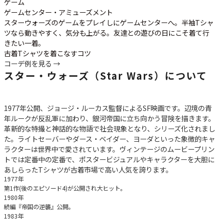
ゲーム
ゲームセンター・アミューズメント
スターウォーズのゲームをプレイしにゲームセンターへ。半袖Tシャ
ツなら動きやすく、気分も上がる。友達との遊びの日にこそ着て行
きたい一着。
古着Tシャツを着こなすコツ
コーデ例を見る →
スター・ウォーズ（Star Wars）について
1977年公開、ジョージ・ルーカス監督によるSF映画です。辺境の青
年ルークが反乱軍に加わり、銀河帝国に立ち向かう冒険を描きます。
革新的な特撮と神話的な物語で社会現象となり、シリーズ化されまし
た。ライトセーバーやダース・ベイダー、ヨーダといった象徴的キャ
ラクターは世界中で愛されています。ヴィンテージのムービープリン
トでは定番中の定番で、ポスタービジュアルやキャラクターを大胆に
あしらったTシャツが古着市場で高い人気を誇ります。
1977年
第1作(後のエピソード4)が公開され大ヒット。
1980年
続編『帝国の逆襲』公開。
1983年