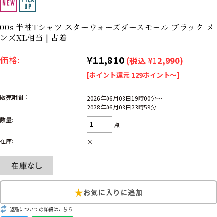
リーバイス
ック
00s 半袖Tシャツ スターウォーズダースモール ブラック メ
ア行
カ行
サ行
タ行
ンズXL相当 | 古着
ナ行
ハ行
マ行
ラ行
¥11,810
価格:
(税込 ¥12,990)
[ポイント還元 129ポイント～]
アイテムから探す
Search by Item
販売期間：
2026年06月03日19時00分～
2028年06月03日23時59分
ジャケット
スウェット
セーター
数量:
点
長袖シャツ
半袖シャツ
Tシャツ
在庫:
×
パンツ
レディース
子供服
雑貨/小物
返品についての詳細はこちら