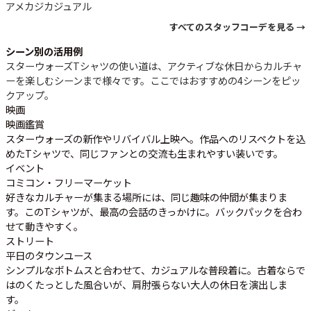
アメカジ
カジュアル
すべてのスタッフコーデを見る →
シーン別の活用例
スターウォーズTシャツの使い道は、アクティブな休日からカルチャ
ーを楽しむシーンまで様々です。ここではおすすめの4シーンをピッ
クアップ。
映画
映画鑑賞
スターウォーズの新作やリバイバル上映へ。作品へのリスペクトを込
めたTシャツで、同じファンとの交流も生まれやすい装いです。
イベント
コミコン・フリーマーケット
好きなカルチャーが集まる場所には、同じ趣味の仲間が集まりま
す。このTシャツが、最高の会話のきっかけに。バックパックを合わ
せて動きやすく。
ストリート
平日のタウンユース
シンプルなボトムスと合わせて、カジュアルな普段着に。古着ならで
はのくたっとした風合いが、肩肘張らない大人の休日を演出しま
す。