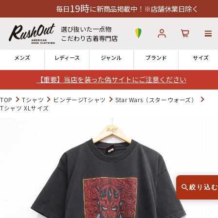
19時
毎日
に新商品掲載中！※店舗休業日除く
選び抜いた一点物
こだわり古着専門店
メンズ
レディース
ジャンル
ブランド
サイズ
【重要】当店を装った偽サイトにご注意ください
ログイン
お気に入り
カート
TOP
Tシャツ
ビンテージTシャツ
Star Wars（スターウォーズ）
Tシャツ XLサイズ
店舗一覧
→
全国7店舗・公式通販の比較
12時までのご注文で当日出荷！
発送について
※対応不可：日祝、長期休暇、セール
絞り込