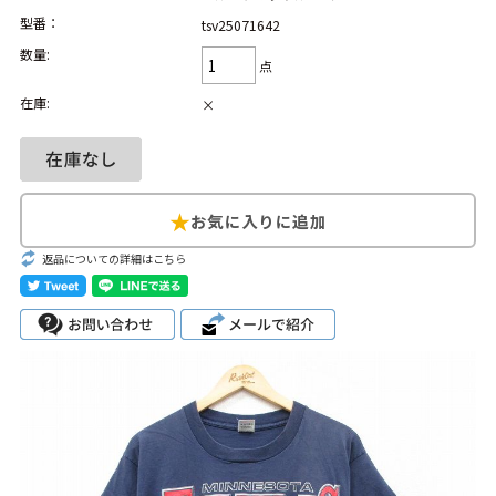
型番：
tsv25071642
Search by Hotword
今週のHOTワード（7/29〜8/4）
数量:
点
1
Tシャツ USA製
2
映画
3
ミリタリー
4
スターウォーズ
在庫:
×
5
ラルフローレン
6
大きいサイズ
7
アニメ
8
ディズニー
ブランドから探す
Search by Brand
返品についての詳細はこちら
ザ・ノース・フェ
ラルフ ローレン
イス
チャンピオン
パタゴニア
カーハート
ディッキーズ
アディダス
ナイキ
ラッセル・アスレ