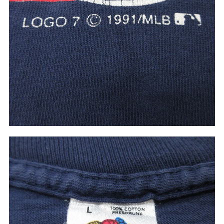
W37以上
マニアックから探す
Search by Maniac
バンド
アニメ
映画
Tシャツ
Tシャツ
Tシャツ
USA製
ボロ
ミリタリー
すべてのマニアックを見る
年代から探す
Search by Period
90年代
80年代
70年代