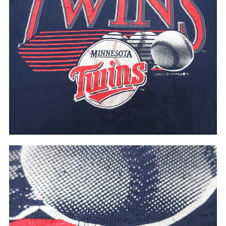
こだわりから探す
Search by Particular
サイズから探す（メンズ）
Search by Size
ジャケット
XS
S
M
L
XL
スウェット
XS
S
M
L
XL
長袖シャツ
XS
S
M
L
XL
半袖シャツ
XS
S
M
L
XL
Tシャツ
XS
S
M
L
XL
W30以下
W31,W32
パンツ
W33,W34
W35,W36