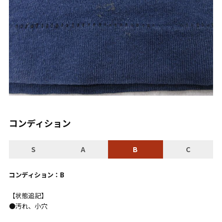
コンディション
S
A
B
C
コンディション：B
【状態追記】
●汚れ、小穴