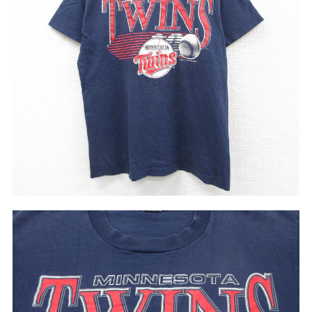
リーバイス
チック
ア行
カ行
サ行
タ行
ナ行
ハ行
マ行
ラ行
アイテムから探す
Search by Item
ジャケット
スウェット
セーター
長袖シャツ
半袖シャツ
Tシャツ
パンツ
レディース
子供服
雑貨/小物