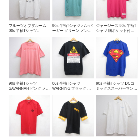
フルーツオブザルーム
90s 半袖Tシャツ ハンバ
ジャージーズ 90s 半袖T
00s 半袖Tシャツ
ーガー グリーン メンズ
シャツ 胸ポケット付き
Windowsハードロック
S相当 | 古着
ピンク メンズXL相当 |
カフェ ホワイト メンズ
古着
XL相当 | 古着
90s 半袖Tシャツ
00s 半袖Tシャツ
90s 半袖Tシャツ DCコ
SAVANNAH ピンク メン
WARNING ブラック メ
ミックススーパーマン
ズXL相当 | 古着
ンズL相当 | 古着
ブルー メンズXL相当 |
古着