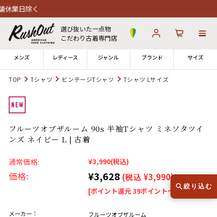
選び抜いた一点物
こだわり古着専門店
メンズ
レディース
ジャンル
ブランド
サイズ
TOP
Tシャツ
ビンテージTシャツ
Tシャツ Lサイズ
ログイン
お気に入り
カート
店舗一覧
フルーツオブザルーム 90s 半袖Tシャツ ミネソタツイ
→
全国7店舗・公式通販の比較
ンズ ネイビー L | 古着
12時までのご注文で当日出荷！
通常価格:
¥3,990
(税込)
発送について
※対応不可：日祝、長期休暇、セール
¥3,628
価格:
(税込 ¥3,990)
絞り込む
[ポイント還元 39ポイント～]
メーカー：
フルーツオブザルーム