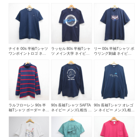
ナイキ 00s 半袖Tシャツ
ラッセル 80s 半袖Tシャ
リー 00s 半袖Tシャツ ボ
ワンポイントロゴ ネイ
ツ メイン大学 ネイビー
ウリング刺繍 ネイビー
ビー メンズL相当 | 古着
メンズXL相当 | 古着
メンズXL相当 | 古着
ラルフローレン 90s 半
90s 長袖Tシャツ SAFTA
90s 長袖Tシャツ オレゴ
袖Tシャツ ボーダー ネイ
ネイビー メンズL相当 |
ン ネイビー メンズL相当
ビー メンズXL相当 | 古
古着
| 古着
着