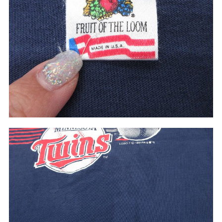
60年代
50年代
40年代
すべての年代を見る
週刊ラッシュアウト新聞
古着コラム
メディア・イベント情報
Youtube 古着屋Rush Out チャンネル
スタッフコーディネート