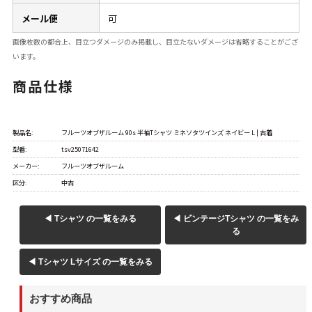
メール便
可
画像枚数の都合上、目立つダメージのみ掲載し、目立たないダメージは省略することがござ
います。
商品仕様
製品名:
フルーツオブザルーム 90s 半袖Tシャツ ミネソタツインズ ネイビー L | 古着
型番:
tsv25071642
メーカー:
フルーツオブザルーム
区分:
中古
◀ Tシャツ の一覧をみる
◀ ビンテージTシャツ の一覧をみ
る
◀ Tシャツ Lサイズ の一覧をみる
おすすめ商品