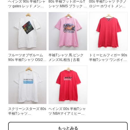
ヘインズ 90s 半袖Tシャ
80s 半袖フットボールT
00s 半袖Tシャツ テクノ
ツ gates レッド メンズL
シャツ MMS ブラック メ
ロジー ホワイト メンズ
相当 | 古着
ンズS相当 | 古着
XL相当 | 古着
フルーツオブザルーム
半袖Tシャツ 馬 ピンク
トミーヒルフィガー 90s
90s 半袖Tシャツ OS/2
メンズXL相当 | 古着
半袖Tシャツ ワンポイン
ホワイト メンズL相当 |
トロゴ レッド メンズXL
古着
相当 | 古着
スクリーンスターズ 80s
ヘインズ 00s 半袖Tシャ
半袖Tシャツ
ツ NBAマイアミヒート
WAVESTATIONS ホワイ
レッド メンズXL相当 |
ト メンズL相当 | 古着
古着
もっとみる