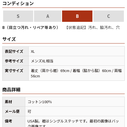
コンディション
S
A
B
C
すべての年代を見る
B（目立つ汚れ・リペア等あり）
【状態追記】汚れ、脇汚れ、穴
サイズ
週刊ラッシュアウト新聞
表記サイズ
XL
古着コラム
参考サイズ
メンズXL相当
実寸サイズ
着丈（肩から裾）69cm / 着幅（脇から脇）60cm / 肩幅
メディア・イベント情報
56cm
商品詳細
Youtube 古着屋Rush Out チャンネル
素材
コットン100％
スタッフコーディネート
メール便
可
備考
USA製。裾はシングルステッチです。最初の画像はバッ
ク画像です