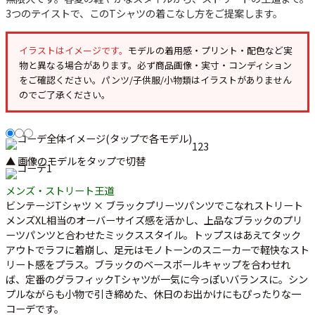
3つのテイストで、このTシャツの着こなし方をご提案します。
イラストはイメージです。
モデルの着用感・プリント・配色など実
物と異なる場合があります。必ず
商品画像・実寸・コンディション
をご確認ください。パンツ/子供服/小物類はイラストがありません
のでご了承ください。
1
2
3
▲ 画像のモデルをタップで切替
メンズ・ストリート王道
ビンテージTシャツ × ブラックプリーツパンツでこなれストリート
メンズXL相当のオーバーサイズ感を活かし、上品なブラックのプリ
ーツパンツと合わせたミックススタイル。トップスはあえてタック
アウトでラフに着崩し、足元はモノトーンのスニーカーで軽快なスト
リート感をプラス。ブラックのベースボールキャップを合わせれ
ば、定番のグラフィックTシャツが一気に今っぽいバランスに。シン
プルながらも小物で引き締めた、休日のお出かけにもぴったりな一
コーデです。