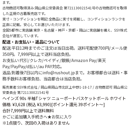
ます。
古物商認可取得済み
:岡山県公安委員会 第721130021541号の古物商認可を取得
した正規の古着販売店です。
実寸・コンディションを明記
:全商品に実寸を掲載し、コンディションランクを
正直に記載。安心してお選びいただけます。
全国5都市に実店舗
:東京・名古屋・神戸・京都・岡山に実店舗を構え、SSY株式
会社が運営しています。
配送・お支払い・返品について
配送
:平日12時までのご注文は当日出荷。送料宅配便
700円
/メール便
350円
。
7,999円以上で送料当店負担
。
お支払い
:代引/クレカ/ペイディ/銀振/Amazon Pay/楽天
Pay/PayPay/d払い/au PAY対応。
返品
:到着後7日以内にinfo@rushout.jpまで。お客様都合は送料・事
務手数料お客様負担、当店都合は当店負担。
販売業者
:SSY株式会社 / 岡山県岡山市北区上中野1-18-17 / 古物商認可 岡山県公
安委員会 第721130021541号
ヘインズ 90s 半袖Tシャツ ニューポートバスケットボール ホワイト
価格: ¥3,628 (税込 ¥3,990)
[ポイント還元 39ポイント～]
合計7,999円以上で送料無料
かごに追加
購入手続きへ
★
お気に入り
※1点限り、次回の入荷はありません