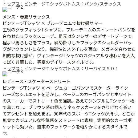
トップス：ビンテージＴシャツ
ボトムス：パンツ/スラックス
メンズ・春夏リラックス
ビンテージTシャツ × ブルーデニムで抜け感サマー
主役のグラフィックTシャツに、ブルーデニムのストレートパンツを
合わせたリラックスコーデ。足元はタンレザーのデザートブーツで
程よい男らしさをプラス。斜め掛けしたブラックのショルダーバッ
グがアクセントになり、機能性とスタイルを両立。メガネを合わせた
知的な抜け感が、ヴィンテージTシャツのカジュアルな味わいを大人
っぽく昇華した、春夏のデイリースタイルです。
トップス：ビンテージＴシャツ
ボトムス：リーバイス５０１
レディース・スケーターストリート
ビンテージTシャツ × ベージュカーゴパンツでスケーターライク
ルーズなシルエットを活かし、ベージュのカーゴパンツとホワイト
のスニーカーでストリート色を強調。あえてシンプルにTシャツ一枚
で着こなし、ブラウン系の柄入りネックスカーフをさりげなく巻い
てアクセントを加えます。90年代のスポーツTシャツが持つ、どこか
無骨でカジュアルな空気感をストレートに表現。実用的なカーゴポ
ケットも効いた、週末のフットワークを軽やかにするスタイルで
す。