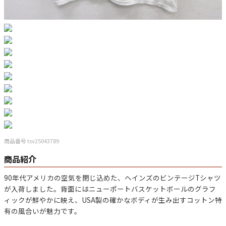
マニアックから探す
Search by Maniac
バンド
アニメ
映画
Tシャツ
Tシャツ
Tシャツ
USA製
ボロ
ミリタリー
すべてのマニアックを見る
商品番号 tsv25043789
商品紹介
年代から探す
Search by Period
90年代アメリカの空気を閉じ込めた、
ヘインズのビンテージTシャツ
が入荷しました。背面には
ニューポートバスケットボール
のグラフ
90年代
80年代
70年代
ィックが鮮やかに映え、USA製の確かなボディが生み出すコットン特
有の風合いが魅力です。
60年代
50年代
40年代