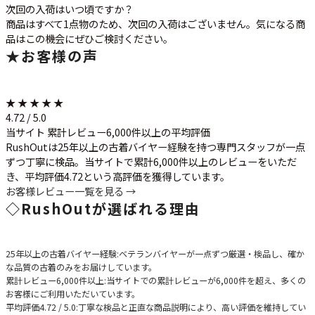
次回の入荷はいつ頃ですか？
商品はすべて1点物のため、次回の入荷はございません。気になる商
品はこの機会にぜひご検討ください。
★
お客様の声
★ ★ ★ ★ ★
4.72 / 5.0
当サイト 累計レビュー6,000件以上の平均評価
RushOutは25年以上の古着バイヤー経験を持つ専門スタッフが一点
ずつ丁寧に検品。当サイトで累計6,000件以上のレビューをいただ
き、平均評価4.72という高評価を獲得しています。
お客様レビュー一覧を見る →
◇
RushOutが選ばれる理由
25年以上の古着バイヤー経験
:ベテランバイヤーが一点ずつ厳選・検品し、確か
な品質の古着のみをお届けしています。
累計レビュー6,000件以上
:当サイトでの累計レビューが6,000件を超え、多くの
お客様にご利用いただいています。
平均評価4.72 / 5.0
:丁寧な検品と正直な商品説明により、高い評価を維持してい