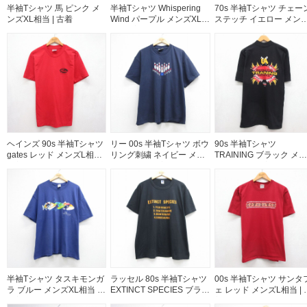
半袖Tシャツ 馬 ピンク メ
半袖Tシャツ Whispering
70s 半袖Tシャツ チェー
ンズXL相当 | 古着
Wind パープル メンズXL相
ステッチ イエロー メン
当 | 古着
XL相当 | 古着
ヘインズ 90s 半袖Tシャツ
リー 00s 半袖Tシャツ ボウ
90s 半袖Tシャツ
gates レッド メンズL相当 |
リング刺繍 ネイビー メン
TRAINING ブラック メン
古着
ズXL相当 | 古着
ズXL相当 | 古着
半袖Tシャツ タスキモンガ
ラッセル 80s 半袖Tシャツ
00s 半袖Tシャツ サンタ
ラ ブルー メンズXL相当 |
EXTINCT SPECIES ブラッ
ェ レッド メンズL相当 | 
古着
ク メンズXL相当 | 古着
着