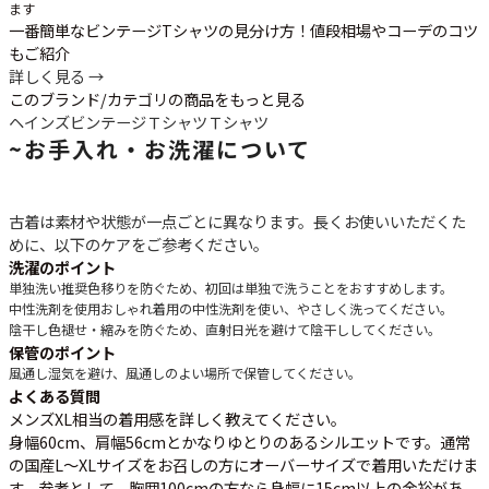
ます
一番簡単なビンテージTシャツの見分け方！値段相場やコーデのコツ
もご紹介
詳しく見る →
このブランド/カテゴリの商品をもっと見る
ヘインズ
ビンテージＴシャツ
Ｔシャツ
~
お手入れ・お洗濯について
古着は素材や状態が一点ごとに異なります。長くお使いいただくた
めに、以下のケアをご参考ください。
洗濯のポイント
単独洗い推奨
色移りを防ぐため、初回は単独で洗うことをおすすめします。
中性洗剤を使用
おしゃれ着用の中性洗剤を使い、やさしく洗ってください。
陰干し
色褪せ・縮みを防ぐため、直射日光を避けて陰干ししてください。
保管のポイント
風通し
湿気を避け、風通しのよい場所で保管してください。
よくある質問
メンズXL相当の着用感を詳しく教えてください。
身幅60cm、肩幅56cmとかなりゆとりのあるシルエットです。通常
の国産L～XLサイズをお召しの方にオーバーサイズで着用いただけま
す。参考として、胸囲100cmの方なら身幅に15cm以上の余裕があ