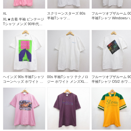
スクリーンスターズ 80s
フルーツオブザルーム 00
XL
半袖Tシャツ
半袖Tシャツ Windowsハ
XL★古着 半袖 ビンテージ
WAVESTATIONS ホワイト
ドロックカフェ ホワイト
Tシャツ メンズ 90年代
メンズL相当 | 古着
メンズXL相当 | 古着
90s 無地 大きいサイズ コ
ットン クルーネック ピン
ク 26aug05
ヘインズ 90s 半袖Tシャツ
00s 半袖Tシャツ テクノロ
フルーツオブザルーム 90
コーンヘッズ ホワイト メ
ジー ホワイト メンズXL相
半袖Tシャツ OS/2 ホワ
ンズL相当 | 古着
当 | 古着
ト メンズL相当 | 古着