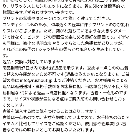
り、リラックスしたシルエットになります。着丈69cmは標準的で、
極端に長すぎず合わせやすい長さです。
プリントの状態やダメージについて詳しく教えてください。
コンディションBのため、30年近くの経年に伴うプリントのひび割れ
やスレがございます。ただ、剥がれ落ちているような大きなダメー
ジではなく、ビンテージの雰囲気を楽しめる良好な範囲です。ボディ
も同様に、微小な毛羽立ちやうっすらとした色褪せがありますが、
それがこの時代のTシャツ特有の柔らかな風合いを生み出していま
す。
返品・交換は対応していますか？
商品到着後7日以内であれば返品を承ります。交換は一点ものの古着
で替えの在庫がないため不可です(返品のみの対応となります)。ご希
望の際は info@rushout.jp までご連絡ください。お客様都合による
返品は返送送料・事務手数料をお客様負担、当店都合(商品不良・記
載相違など)による返品は当店負担となります。古着・一点ものです
ので、サイズや状態が気になる点はご購入前のお問い合わせもおす
すめします。
古着を購入する際に気をつけることはありますか？
古着は一点ものです。実寸を掲載していますので、お手持ちの似たア
イテムと比較してサイズをご確認ください。使用感や経年変化は古
着ならではの味わいとしてお楽しみいただけます。