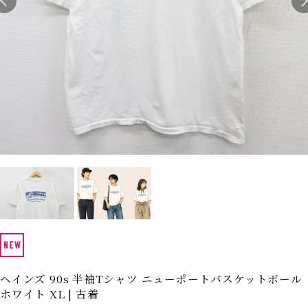
Search by Hotword
今週のHOTワード（7/29〜8/4）
1
Tシャツ USA製
2
映画
3
ミリタリー
4
スターウォーズ
5
ラルフローレン
6
大きいサイズ
7
アニメ
8
ディズニー
ブランドから探す
Search by Brand
ザ・ノース・フェイ
ラルフ ローレン
ス
チャンピオン
パタゴニア
カーハート
ディッキーズ
アディダス
ナイキ
ヘインズ 90s 半袖Tシャツ ニューポートバスケットボール
ホワイト XL | 古着
ラッセル・アスレチ