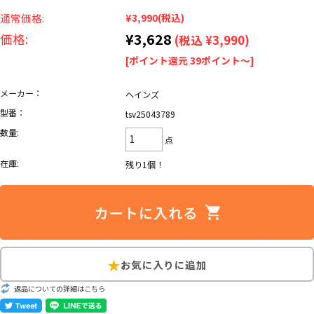
リーバイス
ック
通常価格:
¥3,990
(税込)
¥3,628
価格:
(税込 ¥3,990)
ア行
カ行
サ行
タ行
[ポイント還元 39ポイント～]
ナ行
ハ行
マ行
ラ行
メーカー：
ヘインズ
型番：
tsv25043789
アイテムから探す
Search by Item
数量:
点
在庫:
残り1個！
ジャケット
スウェット
セーター
長袖シャツ
半袖シャツ
Tシャツ
パンツ
レディース
子供服
雑貨/小物
返品についての詳細はこちら