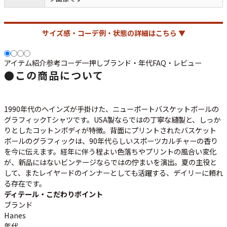
ご利用案内
お客様の声
レビュー1万件突破
お気に入りリスト
サイズ感・コーデ例・状態の詳細はこちら ▼
会員登録
メルマガ登録
アイテム紹介
参考コーデ
一押し
ブランド・年代
FAQ・レビュー
会社概要
●
この商品について
店舗一覧
古着卸売
1990年代のヘインズが手掛けた、ニューポートバスケットボールの
特定商取引法に基づく表示
グラフィックTシャツです。USA製ならではの丁寧な縫製と、しっか
プライバシーポリシー
りとしたコットンボディが特徴。背面にプリントされたバスケット
ボールのグラフィックは、90年代らしいスポーツカルチャーの香り
お問い合わせ
を今に伝えます。経年に伴う程よい色落ちやプリントの風合い変化
が、新品にはないビンテージならではの佇まいを演出。夏の主役と
して、またレイヤードのインナーとしても活躍する、デイリーに頼れ
る存在です。
ディテール・こだわりポイント
ブランド
Hanes
年代