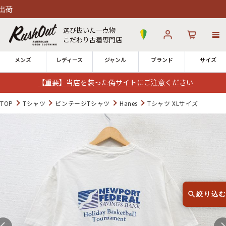
1
毎日
選び抜いた一点物
こだわり古着専門店
メンズ
レディース
ジャンル
ブランド
サイズ
【重要】当店を装った偽サイトにご注意ください
ログイン
お気に入り
カート
TOP
Tシャツ
ビンテージTシャツ
Hanes
Tシャツ XLサイズ
店舗一覧
→
全国7店舗・公式通販の比較
12時までのご注文で当日出荷！
発送について
※対応不可：日祝、長期休暇、セール
絞り込