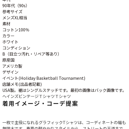
90年代（90s）
参考サイズ
メンズXL相当
素材
コットン100％
カラー
ホワイト
コンディション
B（目立つ汚れ・リペア等あり）
原産国
アメリカ製
デザイン
イベント(Holiday Basketball Tournament)
店舗メモ(出品者記載)
USA製。裾はシングルステッチです。最初の画像はバック画像です。
ヘインズ
ビンテージＴシャツ
Ｔシャツ
着用イメージ・コーデ提案
一枚で主役になれるグラフィックTシャツは、コーディネートの幅も
無限大です。春夏の軽やかなスタイルから、ストリートの王道まで。