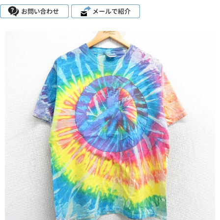
こだわりから探す
Search by Particular
サイズから探す（メンズ）
Search by Size
ジャケット
XS
S
M
L
XL
スウェット
XS
S
M
L
XL
長袖シャツ
XS
S
M
L
XL
半袖シャツ
XS
S
M
L
XL
Tシャツ
XS
S
M
L
XL
W30以下
W31,W32
W33,W34
パンツ
W35,W36
W37以上