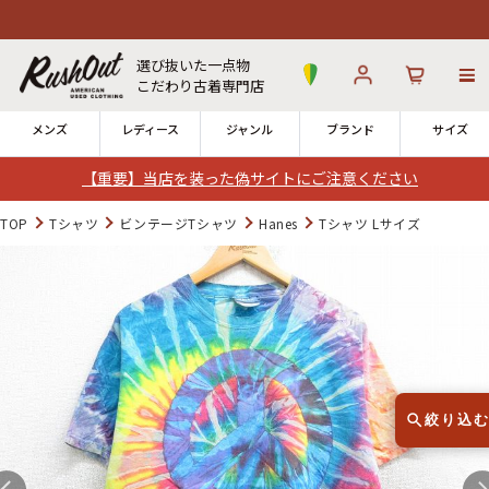
選び抜いた一点物
こだわり古着専門店
メンズ
レディース
ジャンル
ブランド
サイズ
【重要】当店を装った偽サイトにご注意ください
ログイン
お気に入り
カート
TOP
Tシャツ
ビンテージTシャツ
Hanes
Tシャツ Lサイズ
店舗一覧
→
全国7店舗・公式通販の比較
12時までのご注文で当日出荷！
発送について
※対応不可：日祝、長期休暇、セール
絞り込