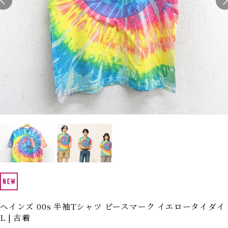
Search by Hotword
今週のHOTワード（7/29〜8/4）
1
Tシャツ USA製
2
映画
3
ミリタリー
4
スターウォーズ
5
ラルフローレン
6
大きいサイズ
7
アニメ
8
ディズニー
ブランドから探す
Search by Brand
ザ・ノース・フェイ
ラルフ ローレン
ス
チャンピオン
パタゴニア
カーハート
ディッキーズ
アディダス
ナイキ
ヘインズ 00s 半袖Tシャツ ピースマーク イエロータイダイ
L | 古着
ラッセル・アスレチ