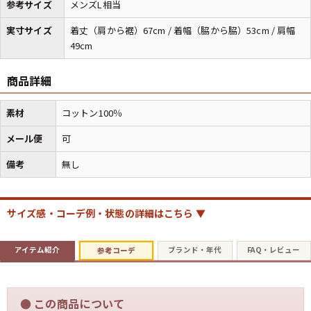
参考サイズ
メンズL相当
実寸サイズ
着丈（肩から裾）67cm / 着幅（脇から脇）53cm / 肩幅
49cm
商品詳細
素材
コットン100％
メール便
可
備考
無し
サイズ感・コーデ例・状態の詳細はこちら ▼
アイテム紹介
ブランド・年代
FAQ・レビュー
参考コーデ
●
この商品について