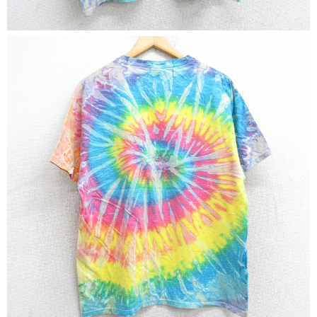
マニアックから探す
Search by Maniac
バンド
アニメ
映画
Tシャツ
Tシャツ
Tシャツ
USA製
ボロ
ミリタリー
すべてのマニアックを見る
年代から探す
Search by Period
90年代
80年代
70年代
60年代
50年代
40年代