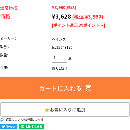
リーバイス
ック
通常価格:
¥3,990
(税込)
¥3,628
価格:
(税込 ¥3,990)
ア行
カ行
サ行
タ行
[ポイント還元 39ポイント～]
ナ行
ハ行
マ行
ラ行
メーカー：
ヘインズ
型番：
tsv25043170
アイテムから探す
Search by Item
数量:
点
在庫:
残り1個！
ジャケット
スウェット
セーター
長袖シャツ
半袖シャツ
Tシャツ
パンツ
レディース
子供服
雑貨/小物
返品についての詳細はこちら