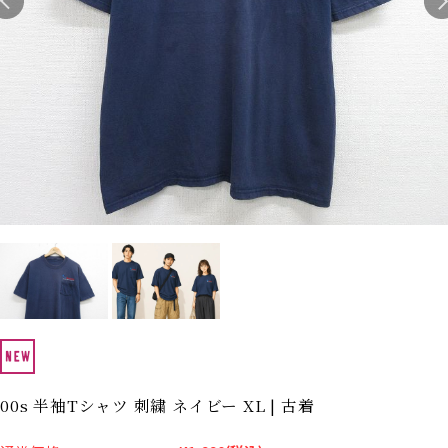
Search by Hotword
今週のHOTワード（7/29〜8/4）
1
Tシャツ USA製
2
映画
3
ミリタリー
4
スターウォーズ
5
ラルフローレン
6
大きいサイズ
7
アニメ
8
ディズニー
ブランドから探す
Search by Brand
ザ・ノース・フェイ
ラルフ ローレン
ス
チャンピオン
パタゴニア
カーハート
ディッキーズ
アディダス
ナイキ
00s 半袖Tシャツ 刺繍 ネイビー XL | 古着
ラッセル・アスレチ