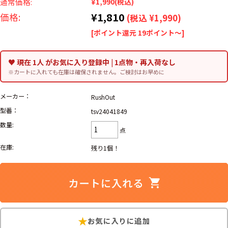
リーバイス
通常価格:
¥1,990
(税込)
ック
¥1,810
価格:
(税込 ¥1,990)
[ポイント還元 19ポイント～]
ア行
カ行
サ行
タ行
ナ行
ハ行
マ行
ラ行
♥ 現在 1人 がお気に入り登録中 | 1点物・再入荷なし
※カートに入れても在庫は確保されません。ご検討はお早めに
アイテムから探す
Search by Item
メーカー：
RushOut
型番：
tsv24041849
ジャケット
スウェット
セーター
数量:
点
在庫:
長袖シャツ
半袖シャツ
Tシャツ
残り1個！
パンツ
レディース
子供服
雑貨/小物