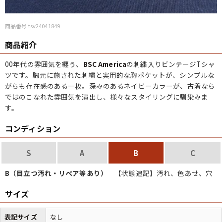
商品番号 tsv24041849
商品紹介
00年代の雰囲気を纏う、
BSC America
の刺繍入りビンテージTシャ
ツです。胸元に施された刺繍と実用的な胸ポケットが、シンプルな
がらも存在感のある一枚。深みのあるネイビーカラーが、古着なら
ではのこなれた雰囲気を演出し、様々なスタイリングに馴染みま
す。
コンディション
S
A
B
C
B（目立つ汚れ・リペア等あり）
【状態追記】汚れ、色あせ、穴
サイズ
表記サイズ
なし