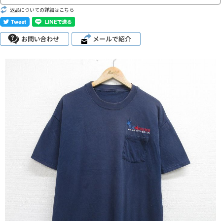
こだわりから探す
返品についての詳細はこちら
Search by Particular
サイズから探す（メンズ）
Search by Size
ジャケット
XS
S
M
L
XL
スウェット
XS
S
M
L
XL
長袖シャツ
XS
S
M
L
XL
半袖シャツ
XS
S
M
L
XL
Tシャツ
XS
S
M
L
XL
W30以下
W31,W32
W33,W34
パンツ
W35,W36
W37以上