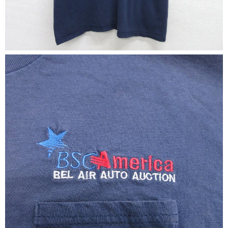
マニアックから探す
Search by Maniac
バンド
アニメ
映画
Tシャツ
Tシャツ
Tシャツ
USA製
ボロ
ミリタリー
すべてのマニアックを見る
年代から探す
Search by Period
90年代
80年代
70年代
60年代
50年代
40年代