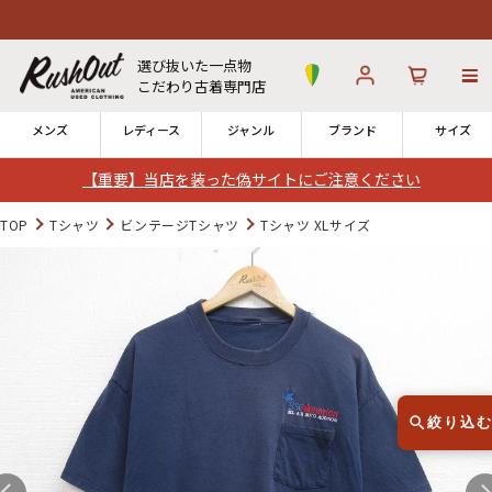
7,
選び抜いた一点物
こだわり古着専門店
メンズ
レディース
ジャンル
ブランド
サイズ
【重要】当店を装った偽サイトにご注意ください
ログイン
お気に入り
カート
TOP
Tシャツ
ビンテージTシャツ
Tシャツ XLサイズ
店舗一覧
→
全国7店舗・公式通販の比較
12時までのご注文で当日出荷！
発送について
※対応不可：日祝、長期休暇、セール
絞り込