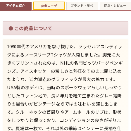
アイテム紹介
ブランド・年代
FAQ・レビュー
参考コーデ
すべての年代を見る
●
この商品について
週刊ラッシュアウト新聞
1980年代のアメリカを駆け抜けた、ラッセルアスレティッ
クによるノースリーブTシャツが入荷しました。胸元に大
古着コラム
きくプリントされたのは、NHLの名門ピッツバーグペンギ
ンズ。アイスホッケーの激しさと熱狂をそのまま閉じ込め
メディア・イベント情報
たような、迫力満点のグラフィックが最大の魅力です。
USA製のボディは、当時のスポーツウェアらしいしっかり
Youtube 古着屋Rush Out チャンネル
としたコットン地で、長い年月を経て生まれたグレー霜降
りの風合いがビンテージならではの味わいを醸し出しま
スタッフコーディネート
す。クルーネックの首周りやアームホールのリブは、形状
をしっかりと保っており、コンディションの良さが光りま
す。夏場は一枚で、それ以外の季節はインナーに長袖を仕