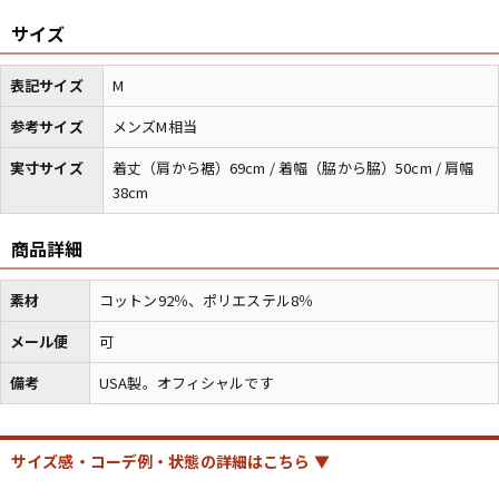
サイズ
マニアックから探す
Search by Maniac
表記サイズ
M
バンド
アニメ
映画
参考サイズ
メンズM相当
Tシャツ
Tシャツ
Tシャツ
実寸サイズ
着丈（肩から裾）69cm / 着幅（脇から脇）50cm / 肩幅
USA製
ボロ
ミリタリー
38cm
商品詳細
すべてのマニアックを見る
素材
コットン92％、ポリエステル8％
メール便
可
年代から探す
Search by Period
備考
USA製。オフィシャルです
90年代
80年代
70年代
サイズ感・コーデ例・状態の詳細はこちら ▼
60年代
50年代
40年代