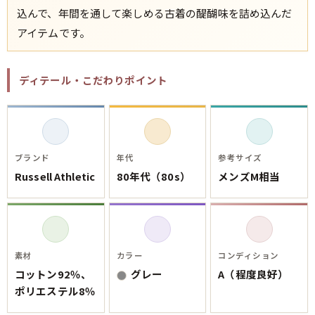
ご利用案内
込んで、年間を通して楽しめる古着の醍醐味を詰め込んだ
お客様の声
レビュー1万件突破
アイテムです。
お気に入りリスト
会員登録
ディテール・こだわりポイント
メルマガ登録
会社概要
店舗一覧
古着卸売
ブランド
年代
参考サイズ
特定商取引法に基づく表示
Russell Athletic
80年代（80s）
メンズM相当
プライバシーポリシー
お問い合わせ
素材
カラー
コンディション
コットン92％、
グレー
A（程度良好）
ポリエステル8％