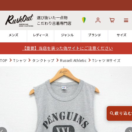
選び抜いた一点物
こだわり古着専門店
メンズ
レディース
ジャンル
ブランド
サイズ
【重要】当店を装った偽サイトにご注意ください
ログイン
お気に入り
カート
TOP
Tシャツ
タンクトップ
Russell Athletic
Tシャツ Mサイズ
店舗一覧
→
全国7店舗・公式通販の比較
12時までのご注文で当日出荷！
発送について
※対応不可：日祝、長期休暇、セール
絞り込