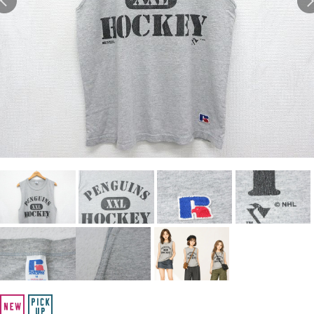
Search by Hotword
今週のHOTワード（7/29〜8/4）
1
Tシャツ USA製
2
映画
3
ミリタリー
4
スターウォーズ
5
ラルフローレン
6
大きいサイズ
7
アニメ
8
ディズニー
ブランドから探す
Search by Brand
ザ・ノース・フェイ
ラルフ ローレン
ス
チャンピオン
パタゴニア
カーハート
ディッキーズ
アディダス
ナイキ
ラッセル・アスレチ