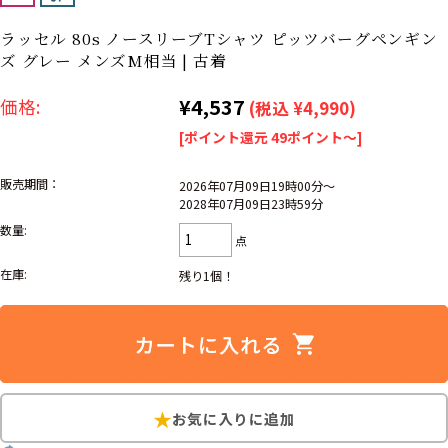
リーバイス
ック
ラッセル 80s ノースリーブTシャツ ピッツバーグペンギン
ズ グレー メンズM相当 | 古着
ア行
カ行
サ行
タ行
¥4,537
価格:
ナ行
ハ行
マ行
ラ行
(税込 ¥4,990)
[ポイント還元 49ポイント～]
アイテムから探す
販売期間：
Search by Item
2026年07月09日19時00分～
2028年07月09日23時59分
数量:
点
ジャケット
スウェット
セーター
在庫:
残り1個！
長袖シャツ
半袖シャツ
Tシャツ
パンツ
レディース
子供服
雑貨/小物