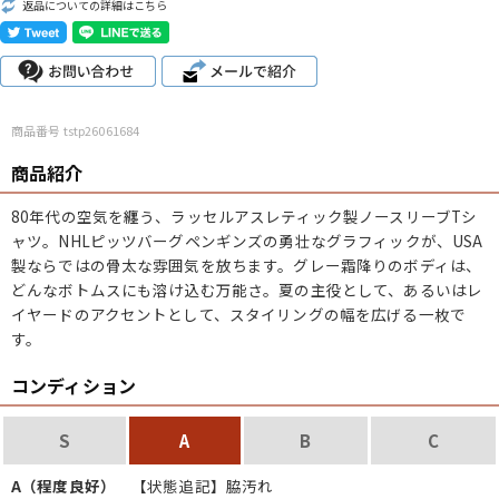
返品についての詳細はこちら
こだわりから探す
Search by Particular
サイズから探す（メンズ）
Search by Size
商品番号 tstp26061684
ジャケット
XS
S
M
L
XL
商品紹介
スウェット
XS
S
M
L
XL
80年代の空気を纏う、ラッセルアスレティック製ノースリーブTシ
ャツ。NHLピッツバーグペンギンズの勇壮なグラフィックが、USA
長袖シャツ
XS
S
M
L
XL
製ならではの骨太な雰囲気を放ちます。グレー霜降りのボディは、
どんなボトムスにも溶け込む万能さ。夏の主役として、あるいはレ
半袖シャツ
XS
S
M
L
XL
イヤードのアクセントとして、スタイリングの幅を広げる一枚で
す。
Tシャツ
XS
S
M
L
XL
コンディション
W30以下
W31,W32
W33,W34
パンツ
S
A
B
C
W35,W36
W37以上
A（程度良好）
【状態追記】脇汚れ