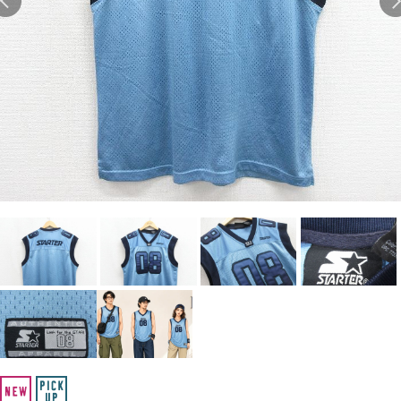
Search by Hotword
今週のHOTワード（7/29〜8/4）
1
Tシャツ USA製
2
映画
3
ミリタリー
4
スターウォーズ
5
ラルフローレン
6
大きいサイズ
7
アニメ
8
ディズニー
ブランドから探す
Search by Brand
ザ・ノース・フェイ
ラルフ ローレン
ス
チャンピオン
パタゴニア
カーハート
ディッキーズ
アディダス
ナイキ
ラッセル・アスレチ