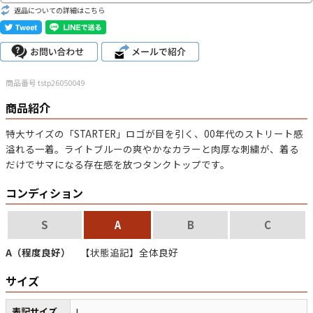
返品についての詳細はこちら
こだわりから探す
Search by Particular
サイズから探す（メンズ）
Search by Size
商品番号 tstp26050049
ジャケット
XS
S
M
L
XL
商品紹介
特大サイズの「STARTER」ロゴが目を引く、00年代のストリート感
スウェット
XS
S
M
L
XL
溢れる一着。ライトブルーの爽やかなカラーと肉厚な刺繍が、着る
だけでサマになる存在感を放つタンクトップです。
長袖シャツ
XS
S
M
L
XL
コンディション
半袖シャツ
XS
S
M
L
XL
S
A
B
C
Tシャツ
XS
S
M
L
XL
A（程度良好）
【状態追記】全体良好
W30以下
W31,W32
W33,W34
パンツ
サイズ
W35,W36
W37以上
表記サイズ
L