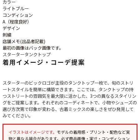
ご利用案内
カラー
ライトブルー
お客様の声
レビュー1万件突破
コンディション
お気に入りリスト
A（程度良好）
会員登録
デザイン
刺繍
メルマガ登録
店舗メモ(出品者記載)
会社概要
最初の画像はバック画像です。
店舗一覧
スターター
タンクトップ
着用イメージ・コーデ提案
古着卸売
特定商取引法に基づく表示
プライバシーポリシー
スターターのビックロゴが主役のタンクトップ一枚で、旬のストリ
お問い合わせ
ートスタイルを簡単に構築できます。ここでは、タンクトップの持
つストリートの雰囲気を最大限に活かした、3つの異なるスタイリン
グをご提案します。それぞれのコーディネートで、小物やシューズの
選び方次第で印象が変わる、古着ミックスの楽しさをぜひ発見して
みてください。
イラストはイメージです。
モデルの着用感・プリント・配色など実
物と異なる場合があります。必ず
商品画像・実寸・コンディション