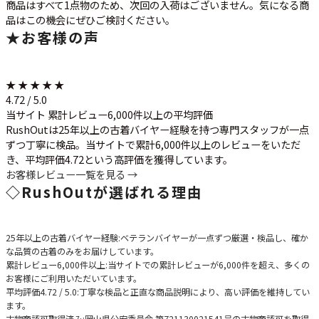
商品はすべて1点物のため、次回の入荷はございません。気になる商
品はこの機会にぜひご検討ください。
★
お客様の声
★ ★ ★ ★ ★
4.72 / 5.0
当サイト 累計レビュー6,000件以上の平均評価
RushOutは25年以上の古着バイヤー経験を持つ専門スタッフが一点
ずつ丁寧に検品。当サイトで累計6,000件以上のレビューをいただ
き、平均評価4.72という高評価を獲得しています。
お客様レビュー一覧を見る →
◇
RushOutが選ばれる理由
25年以上の古着バイヤー経験
:ベテランバイヤーが一点ずつ厳選・検品し、確か
な品質の古着のみをお届けしています。
累計レビュー6,000件以上
:当サイトでの累計レビューが6,000件を超え、多くの
お客様にご利用いただいています。
平均評価4.72 / 5.0
:丁寧な検品と正直な商品説明により、高い評価を維持してい
ます。