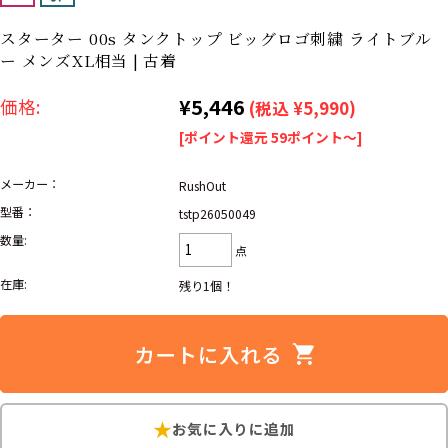
リーバイス
ック
スターター 00s タンクトップ ビッグロゴ刺繍 ライトブル
ー メンズXL相当 | 古着
ア行
カ行
サ行
タ行
¥5,446
価格:
ナ行
ハ行
マ行
ラ行
(税込 ¥5,990)
[ポイント還元 59ポイント～]
アイテムから探す
メーカー：
Search by Item
RushOut
型番：
tstp26050049
数量:
ジャケット
スウェット
セーター
点
在庫:
残り1個！
長袖シャツ
半袖シャツ
Tシャツ
パンツ
レディース
子供服
雑貨/小物