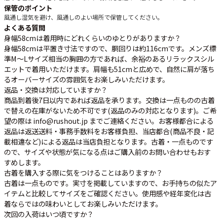
保管のポイント
風通し
湿気を避け、風通しのよい場所で保管してください。
よくある質問
身幅58cmは着用時にどれくらいのゆとりがありますか？
身幅58cmは平置き寸法ですので、胴回りは約116cmです。メンズ標
準M～Lサイズ相当の胸囲の方であれば、余裕のあるリラックスシル
エットで着用いただけます。肩幅も51cmと広めで、自然に肩が落ち
るオーバーサイズの雰囲気をお楽しみいただけます。
返品・交換は対応していますか？
商品到着後7日以内であれば返品を承ります。交換は一点ものの古着
で替えの在庫がないため不可です(返品のみの対応となります)。ご希
望の際は info@rushout.jp までご連絡ください。お客様都合による
返品は返送送料・事務手数料をお客様負担、当店都合(商品不良・記
載相違など)による返品は当店負担となります。古着・一点ものです
ので、サイズや状態が気になる点はご購入前のお問い合わせもおす
すめします。
古着を購入する際に気をつけることはありますか？
古着は一点ものです。実寸を掲載していますので、お手持ちの似たア
イテムと比較してサイズをご確認ください。使用感や経年変化は古
着ならではの味わいとしてお楽しみいただけます。
次回の入荷はいつ頃ですか？