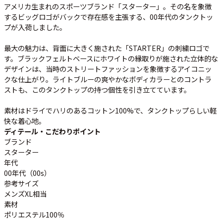
アメリカ生まれのスポーツブランド「スターター」。その名を象徴
するビッグロゴがバックで存在感を主張する、00年代のタンクトッ
プが入荷しました。
すべての年代を見る
最大の魅力は、
背面に大きく施された「STARTER」の刺繍ロゴ
で
す。ブラックフェルトベースにホワイトの縁取りが施された立体的な
デザインは、当時のストリートファッションを象徴するアイコニッ
週刊ラッシュアウト新聞
クな仕上がり。ライトブルーの爽やかなボディカラーとのコントラ
ストも、このタンクトップの持つ個性を引き立てています。
古着コラム
素材はドライでハリのあるコットン100%で、タンクトップらしい軽
快な着心地。
メディア・イベント情報
ディテール・こだわりポイント
ブランド
スターター
Youtube 古着屋Rush Out チャンネル
年代
00年代（00s）
参考サイズ
スタッフコーディネート
メンズXL相当
素材
ポリエステル100％