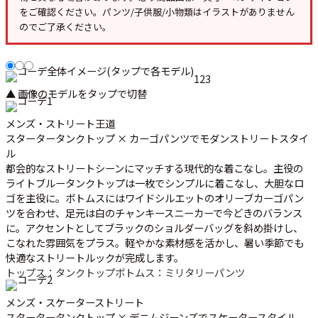
をご確認ください。パンツ/子供服/小物類はイラストがありません
のでご了承ください。
1
2
3
▲ 画像のモデルをタップで切替
メンズ・ストリート王道
スタータータンクトップ × カーゴパンツでモダンストリートスタイ
ル
都会的なストリートシーンにマッチする現代的な着こなし。主役の
ライトブルータンクトップは一枚でシンプルに着こなし、大胆なロ
ゴを主役に。ボトムスにはワイドシルエットのオリーブカーゴパン
ツを合わせ、足元は白のチャンキースニーカーで今どきのバランス
に。アクセントとしてブラックのショルダーバッグを斜め掛けし、
こなれた雰囲気をプラス。軽やかな素材感を活かし、暑い季節でも
快適なストリートルックが完成します。
トップス：タンクトップ
ボトムス：ミリタリーパンツ
メンズ・スケーターストリート
スタータータンクトップ × デニムジーンズでスケータースタイル