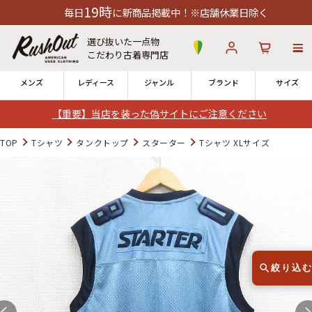
19時
日
に新商品掲載中！※店舗休業日除く
選び抜いた一点物
こだわり古着専門店
メンズ
レディース
ジャンル
ブランド
サイズ
【重要】当店を装った偽サイトにご注意ください
ログイン
お気に入り
カート
TOP
Tシャツ
タンクトップ
スターター
Tシャツ XLサイズ
店舗一覧
→
全国7店舗・公式通販の比較
12時までのご注文で当日出荷！
発送について
※対応不可：日祝、長期休暇、セール
絞り込