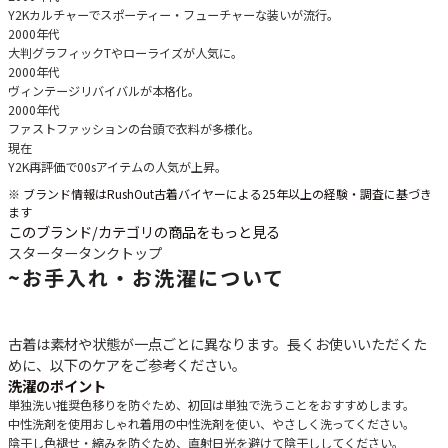
Y2Kカルチャーでスポーティー・フューチャーな装いが流行。
2000年代
大判グラフィックTやローライズが人気に。
2000年代
ヴィンテージリバイバルが本格化。
2000年代
ファストファッションの台頭で衣料が多様化。
現在
Y2K再評価で00sアイテムの人気が上昇。
※ ブランド情報はRushOut古着バイヤーによる25年以上の経験・調査に基づき
ます
このブランド/カテゴリの商品をもっと見る
スターター
タンクトップ
~
お手入れ・お洗濯について
古着は素材や状態が一点ごとに異なります。長くお使いいただくた
めに、以下のケアをご参考ください。
洗濯のポイント
単独洗い推奨
色移りを防ぐため、初回は単独で洗うことをおすすめします。
中性洗剤を使用
おしゃれ着用の中性洗剤を使い、やさしく洗ってください。
陰干し
色褪せ・縮みを防ぐため、直射日光を避けて陰干ししてください。