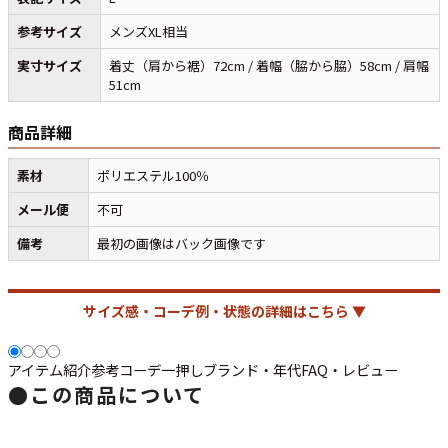
参考サイズ
メンズXL相当
マニアックから探す
Search by Maniac
実寸サイズ
着丈（肩から裾）72cm / 着幅（脇から脇）58cm / 肩幅
51cm
バンド
アニメ
映画
Tシャツ
Tシャツ
Tシャツ
商品詳細
USA製
ボロ
ミリタリー
素材
ポリエステル100％
メール便
不可
すべてのマニアックを見る
備考
最初の画像はバック画像です
サイズ感・コーデ例・状態の詳細はこちら ▼
年代から探す
Search by Period
アイテム紹介
参考コーデ
一押し
ブランド・年代
FAQ・レビュー
●
この商品について
90年代
80年代
70年代
60年代
50年代
40年代