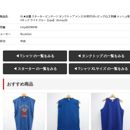
製品名:
XL★古着 スターター ビンテージ タンクトップ メンズ 00年代 00s ビッグロゴ 刺繍 メッシュ地
Vネック ライトブルー【spe】 26may26
型番:
tstp26050049
メーカー:
RushOut
区分:
中古
◀ Tシャツ の一覧をみる
◀ タンクトップ の一覧をみる
◀ スターター の一覧をみる
◀ Tシャツ XLサイズ の一覧をみる
おすすめ商品