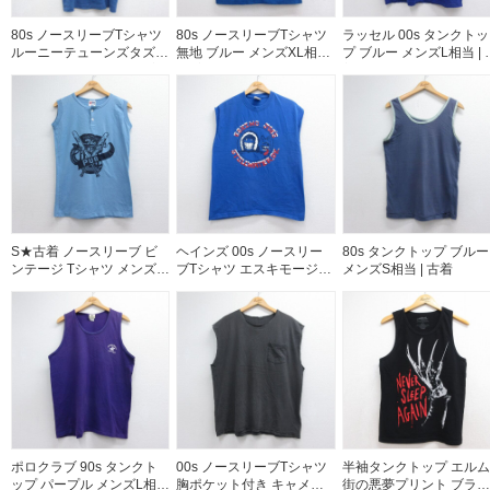
80s ノースリーブTシャツ
80s ノースリーブTシャツ
ラッセル 00s タンクトッ
ルーニーテューンズタズ
無地 ブルー メンズXL相当
プ ブルー メンズL相当 | 
ブルー メンズL相当 | 古着
| 古着
着
S★古着 ノースリーブ ビ
ヘインズ 00s ノースリー
80s タンクトップ ブルー
ンテージ Tシャツ メンズ
ブTシャツ エスキモージョ
メンズS相当 | 古着
90年代 90s プレイヤーズ
ーズ ブルー メンズM相当 |
ヘンリーネック USA製 ラ
古着
イトブルー 26jul30
ポロクラブ 90s タンクト
00s ノースリーブTシャツ
半袖タンクトップ エルム
ップ パープル メンズL相当
胸ポケット付き キャメル
街の悪夢プリント ブラッ