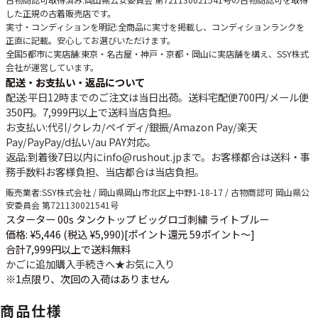
古物商認可取得済み
:岡山県公安委員会 第721130021541号の古物商認可を取得
した正規の古着販売店です。
実寸・コンディションを明記
:全商品に実寸を掲載し、コンディションランクを
正直に記載。安心してお選びいただけます。
全国5都市に実店舗
:東京・名古屋・神戸・京都・岡山に実店舗を構え、SSY株式
会社が運営しています。
配送・お支払い・返品について
配送
:平日12時までのご注文は当日出荷。送料宅配便
700円
/メール便
350円
。
7,999円以上で送料当店負担
。
お支払い
:代引/クレカ/ペイディ/銀振/Amazon Pay/楽天
Pay/PayPay/d払い/au PAY対応。
返品
:到着後7日以内にinfo@rushout.jpまで。お客様都合は送料・事
務手数料お客様負担、当店都合は当店負担。
販売業者
:SSY株式会社 / 岡山県岡山市北区上中野1-18-17 / 古物商認可 岡山県公
安委員会 第721130021541号
スターター 00s タンクトップ ビッグロゴ刺繍 ライトブルー
価格: ¥5,446 (税込 ¥5,990)
[ポイント還元 59ポイント～]
合計7,999円以上で送料無料
かごに追加
購入手続きへ
★
お気に入り
※1点限り、次回の入荷はありません
商品仕様