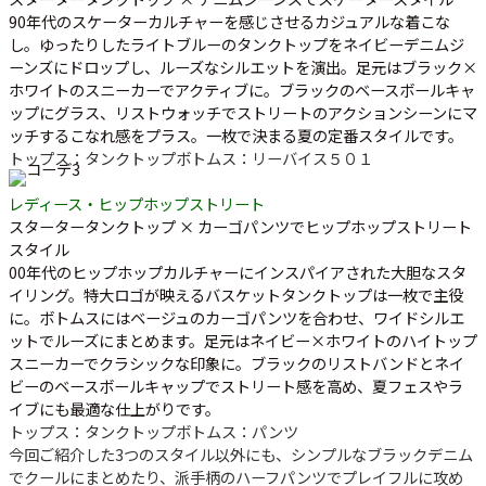
90年代のスケーターカルチャーを感じさせるカジュアルな着こな
し。ゆったりしたライトブルーのタンクトップをネイビーデニムジ
ーンズにドロップし、ルーズなシルエットを演出。足元はブラック×
ホワイトのスニーカーでアクティブに。ブラックのベースボールキャ
ップにグラス、リストウォッチでストリートのアクションシーンにマ
ッチするこなれ感をプラス。一枚で決まる夏の定番スタイルです。
トップス：タンクトップ
ボトムス：リーバイス５０１
レディース・ヒップホップストリート
スタータータンクトップ × カーゴパンツでヒップホップストリート
スタイル
00年代のヒップホップカルチャーにインスパイアされた大胆なスタ
イリング。特大ロゴが映えるバスケットタンクトップは一枚で主役
に。ボトムスにはベージュのカーゴパンツを合わせ、ワイドシルエ
ットでルーズにまとめます。足元はネイビー×ホワイトのハイトップ
スニーカーでクラシックな印象に。ブラックのリストバンドとネイ
ビーのベースボールキャップでストリート感を高め、夏フェスやラ
イブにも最適な仕上がりです。
トップス：タンクトップ
ボトムス：パンツ
今回ご紹介した3つのスタイル以外にも、シンプルなブラックデニム
でクールにまとめたり、派手柄のハーフパンツでプレイフルに攻め