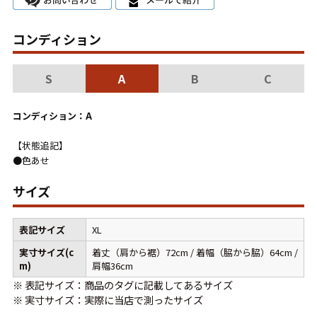
こだわりから探す
Search by Particular
コンディション
サイズから探す（メンズ）
Search by Size
S
A
B
C
ジャケット
XS
S
M
L
XL
コンディション：A
スウェット
XS
S
M
L
XL
【状態追記】
●色あせ
長袖シャツ
XS
S
M
L
XL
サイズ
半袖シャツ
XS
S
M
L
XL
表記サイズ
XL
Tシャツ
XS
S
M
L
XL
実寸サイズ(c
着丈（肩から裾）72cm / 着幅（脇から脇）64cm /
W30以下
W31,W32
m)
肩幅36cm
※ 表記サイズ：商品のタグに記載してあるサイズ
パンツ
W33,W34
W35,W36
※ 実寸サイズ：実際に当店で測ったサイズ