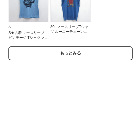
80s ノースリーブTシャ
S
ツ ルーニーテューンズ
S★古着 ノースリーブ
タズ ブルー メンズL相当
ビンテージ Tシャツ メン
| 古着
ズ 90年代 90s プレイヤ
ーズ ヘンリーネック
USA製 ライトブルー
もっとみる
26jul30