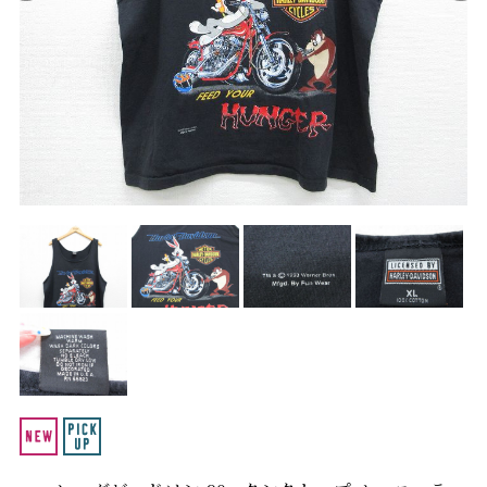
Search by Hotword
今週のHOTワード（7/29〜8/4）
1
Tシャツ USA製
2
映画
3
ミリタリー
4
スターウォーズ
5
ラルフローレン
6
大きいサイズ
7
アニメ
8
ディズニー
ブランドから探す
Search by Brand
ザ・ノース・フェ
ラルフ ローレン
イス
チャンピオン
パタゴニア
カーハート
ディッキーズ
アディダス
ナイキ
ラッセル・アスレ