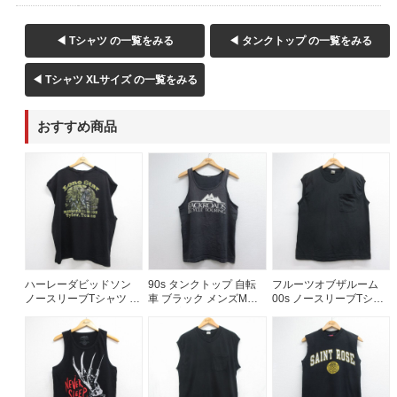
60年代
50年代
40年代
◀ Tシャツ の一覧をみる
◀ タンクトップ の一覧をみる
◀ Tシャツ XLサイズ の一覧をみる
すべての年代を見る
おすすめ商品
週刊ラッシュアウト新聞
古着コラム
メディア・イベント情報
ハーレーダビッドソン
90s タンクトップ 自転
フルーツオブザルーム
ノースリーブTシャツ ロ
車 ブラック メンズM相
00s ノースリーブTシャ
ーンスター ブラック メ
当 | 古着
ツ 胸ポケット付き ブラ
Youtube 古着屋Rush Out チャンネル
ンズXL相当 | 古着
ック メンズL相当 | 古着
スタッフコーディネート