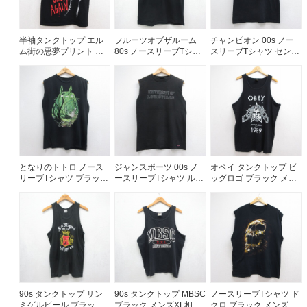
ご利用案内
半袖タンクトップ エル
フルーツオブザルーム
チャンピオン 00s ノー
お客様の声
ム街の悪夢プリント ブ
80s ノースリーブTシャ
スリーブTシャツ セント
レビュー1万件突破
ラック メンズS相当 | 古
ツ 胸ポケット付き ブラ
ローズカレッジ ブラッ
お気に入りリスト
着
ック メンズL相当 | 古着
ク メンズS相当 | 古着
会員登録
メルマガ登録
会社概要
店舗一覧
古着卸売
となりのトトロ ノース
ジャンスポーツ 00s ノ
オベイ タンクトップ ビ
リーブTシャツ ブラック
ースリーブTシャツ ルイ
ッグロゴ ブラック メン
特定商取引法に基づく表示
メンズM相当 | 古着
ビルカレッジ ブラック
ズXL相当 | 古着
メンズM相当 | 古着
プライバシーポリシー
お問い合わせ
90s タンクトップ サン
90s タンクトップ MBSC
ノースリーブTシャツ ド
ミゲルビール ブラック
ブラック メンズXL相当 |
クロ ブラック メンズXL