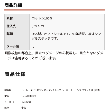
W37以上
商品詳細
素材
コットン100％
マニアックから探す
Search by Maniac
仕入先
アメリカ
詳細
USA製。オフィシャルです。93年表記。裾はシン
バンド
アニメ
映画
グルステッチです。
Tシャツ
Tシャツ
Tシャツ
メール便
可
USA製
ボロ
ミリタリー
画像枚数の都合上、目立つダメージのみ掲載し、目立たないダメ
ージは省略することがございます。
すべてのマニアックを見る
商品仕様
製品名:
ハーレーダビッドソン 90s タンクトップ ルーニーテューンズ ブラック XL | 古着
年代から探す
Search by Period
型番:
tstp26040929
メーカー:
RushOut
90年代
80年代
70年代
区分:
中古