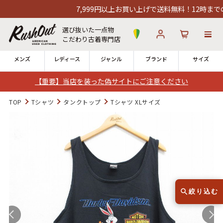
7,999円以上お買い上げで送料無料！12時までのご
選び抜いた一点物
こだわり古着専門店
メンズ
レディース
ジャンル
ブランド
サイズ
【重要】当店を装った偽サイトにご注意ください
ログイン
お気に入り
カート
TOP
Tシャツ
タンクトップ
Tシャツ XLサイズ
店舗一覧
→
全国7店舗・公式通販の比較
12時までのご注文で当日出荷！
発送について
※対応不可：日祝、長期休暇、セール
絞り込む