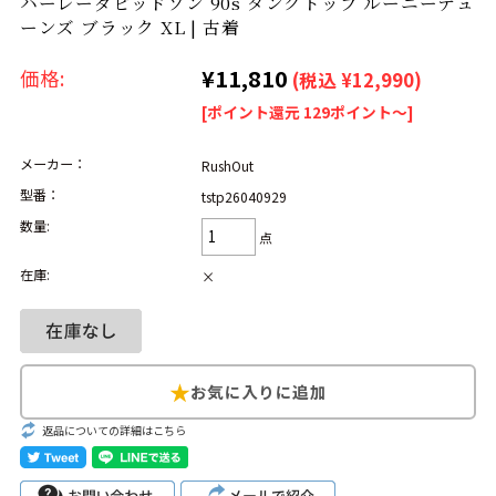
ハーレーダビッドソン 90s タンクトップ ルーニーテュ
リーバイス
チック
ーンズ ブラック XL | 古着
ア行
カ行
サ行
タ行
¥11,810
価格:
(税込 ¥12,990)
[ポイント還元 129ポイント～]
ナ行
ハ行
マ行
ラ行
メーカー：
RushOut
型番：
tstp26040929
アイテムから探す
Search by Item
数量:
点
ジャケット
スウェット
セーター
在庫:
×
長袖シャツ
半袖シャツ
Tシャツ
パンツ
レディース
子供服
雑貨/小物
返品についての詳細はこちら