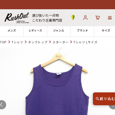
選び抜いた一点物
こだわり古着専門店
メンズ
レディース
ジャンル
ブランド
サイズ
TOP
Tシャツ
タンクトップ
スターター
Tシャツ Lサイズ
ログイン
お気に入り
カート
店舗一覧
→
全国7店舗・公式通販の比較
12時までのご注文で当日出荷！
発送について
※対応不可：日祝、長期休暇、セール
絞り込