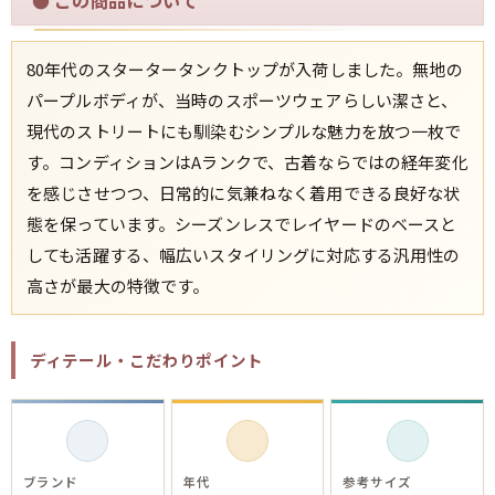
すべての年代を見る
80年代のスタータータンクトップが入荷しました。無地の
パープルボディが、当時のスポーツウェアらしい潔さと、
現代のストリートにも馴染むシンプルな魅力を放つ一枚で
す。コンディションはAランクで、古着ならではの経年変化
週刊ラッシュアウト新聞
を感じさせつつ、日常的に気兼ねなく着用できる良好な状
態を保っています。シーズンレスでレイヤードのベースと
古着コラム
しても活躍する、幅広いスタイリングに対応する汎用性の
高さが最大の特徴です。
メディア・イベント情報
Youtube 古着屋Rush Out チャンネル
ディテール・こだわりポイント
スタッフコーディネート
ブランド
年代
参考サイズ