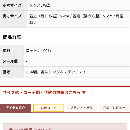
参考サイズ
メンズL相当
実寸サイズ
着丈（肩から裾）65cm / 着幅（脇から脇）51cm / 肩幅
マニアックから探す
Search by Maniac
35cm
バンド
アニメ
映画
商品詳細
Tシャツ
Tシャツ
Tシャツ
USA製
ボロ
ミリタリー
素材
コットン100％
メール便
可
すべてのマニアックを見る
備考
USA製。裾はシングルステッチです
サイズ感・コーデ例・状態の詳細はこちら ▼
年代から探す
Search by Period
アイテム紹介
ブランド・年代
FAQ・レビュー
参考コーデ
90年代
80年代
70年代
60年代
50年代
40年代
●
この商品について