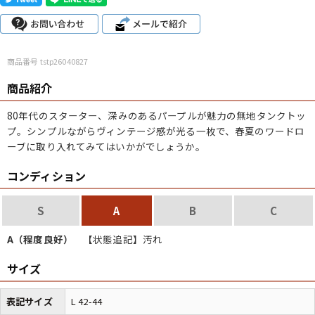
こだわりから探す
Search by Particular
商品番号 tstp26040827
サイズから探す（メンズ）
Search by Size
商品紹介
ジャケット
XS
S
M
L
XL
80年代のスターター、深みのあるパープルが魅力の無地タンクトッ
プ。シンプルながらヴィンテージ感が光る一枚で、春夏のワードロ
スウェット
XS
S
M
L
XL
ーブに取り入れてみてはいかがでしょうか。
長袖シャツ
XS
S
M
L
XL
コンディション
半袖シャツ
XS
S
M
L
XL
S
A
B
C
Tシャツ
XS
S
M
L
XL
A（程度良好）
【状態追記】汚れ
W30以下
W31,W32
W33,W34
サイズ
パンツ
W35,W36
W37以上
表記サイズ
L 42-44