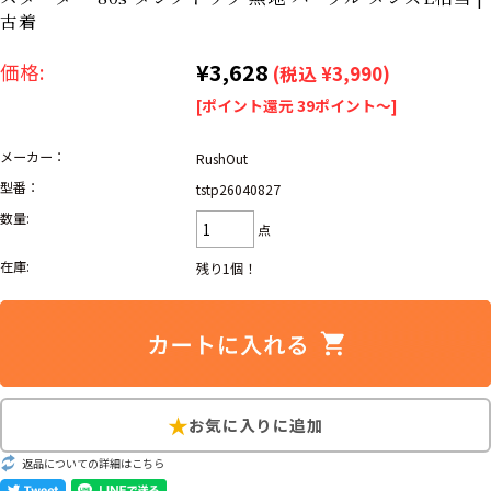
リーバイス
ック
古着
¥3,628
価格:
ア行
カ行
サ行
タ行
(税込 ¥3,990)
[ポイント還元 39ポイント～]
ナ行
ハ行
マ行
ラ行
メーカー：
RushOut
型番：
tstp26040827
アイテムから探す
Search by Item
数量:
点
ジャケット
スウェット
セーター
在庫:
残り1個！
長袖シャツ
半袖シャツ
Tシャツ
パンツ
レディース
子供服
雑貨/小物
返品についての詳細はこちら