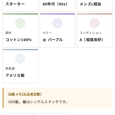
ご利用案内
スターター
80年代（80s）
メンズL相当
お客様の声
レビュー1万件突破
お気に入りリスト
会員登録
メルマガ登録
素材
カラー
コンディション
会社概要
コットン100％
パープル
A（程度良好）
店舗一覧
古着卸売
特定商取引法に基づく表示
プライバシーポリシー
原産国
お問い合わせ
アメリカ製
店舗メモ(出品者記載)
USA製。裾はシングルステッチです。