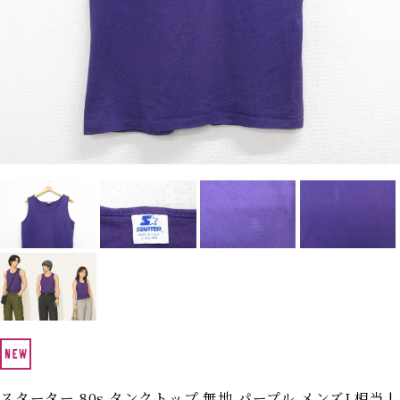
Search by Hotword
今週のHOTワード（7/29〜8/4）
1
Tシャツ USA製
2
映画
3
ミリタリー
4
スターウォーズ
5
ラルフローレン
6
大きいサイズ
7
アニメ
8
ディズニー
ブランドから探す
Search by Brand
ザ・ノース・フェイ
ラルフ ローレン
ス
チャンピオン
パタゴニア
カーハート
ディッキーズ
アディダス
ナイキ
ラッセル・アスレチ
スターター 80s タンクトップ 無地 パープル メンズL相当 |