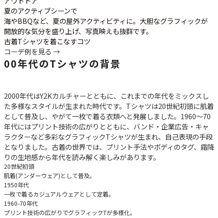
アウトドア
夏のアクティブシーンで
海やBBQなど、夏の屋外アクティビティに。大胆なグラフィックが
開放的な気分を盛り上げ、写真映えも抜群です。
古着Tシャツを着こなすコツ
コーデ例を見る →
00年代のTシャツの背景
2000年代はY2Kカルチャーとともに、これまでの年代をミックスし
た多様なスタイルが生まれた時代です。Tシャツは20世紀初頭に肌着
として普及し、やがて一枚で着る衣類へと発展しました。1960～70
年代にはプリント技術の広がりとともに、バンド・企業広告・キャ
ラクターなど多彩なグラフィックTシャツが生まれ、自己表現の手段
となりました。古着の世界では、プリント手法やボディのタグ、霜降
りの生地感から年代を読み解く楽しみがあります。
20世紀初頭
肌着(アンダーウェア)として普及。
1950年代
一枚で着るカジュアルウェアとして定着。
1960-70年代
プリント技術の広がりでグラフィックTが多様化。