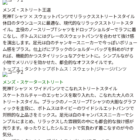
メンズ・ストリート王道
死神Tシャツ × スウェットパンツでリラックスストリートスタイル
休日のタウンユースに最適な、現代的なリラックスストリートスタ
イル。主役の
ノースリーブTシャツ
をドロップショルダーでラフに着
こなし、ボトムスにはグレーのスウェットパンツを合わせて抜け感
を演出します。足元は白のチャンキースニーカーで今っぽいボリュー
ム感をプラス。仕上げにブラックのショルダーバッグを斜めがけす
れば、機能的かつスタイリッシュなアクセントに。シンプルながら
小物でメリハリを効かせた、都会的なオフスタイルです。
トップス：タンクトップ
ボトムス：スウェット/ジャージパンツ
メンズ・スケーターストリート
死神Tシャツ × ワイドパンツでこなれストリートスタイル
スケートカルチャーのエッセンスを取り入れた、こなれた大人のス
トリートスタイル。ブラックの
ノースリーブTシャツ
の大胆なグラフ
ィックを主役に、ボトムスはネイビーのワイドシルエットパンツで
対照的な上品さをミックス。足元は白のキャンバススニーカーでシ
ンプルにまとめ、リラックスした雰囲気の中にも都会的な抜け感が
光ります。ゆったりとしたシルエットで気負わず着こなすのが今の
気分。