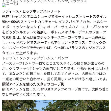
トップス：タンクトップ
ボトムス：パンツ/スラックス
レディース・ヒップホップストリート
死神Tシャツ × デニムショーツでボーイッシュストリートスタイル
90s～00sのストリートカルチャーにインスパイアされた、ヘルシー
でボーイッシュなスタイル。オーバーサイズの
ノースリーブTシャツ
をビッグシルエットで着崩し、ボトムスはブルーデニムのショーツ
で素肌見せ。足元は白のチャンキースニーカーでボリューム感を出
し、ヘッドバンドでスポーティなアクセントをプラス。ブラックの
ショルダーバッグを合わせれば、今っぽいバランスのカジュアルス
タイルに仕上がります。
トップス：タンクトップ
ボトムス：パンツ
ノースリーブTシャツ一枚でここまでスタイルの振り幅が出せるの
が、グラフィックTシャツの面白いところです。季節や気分に合わせ
て、あなただけの着こなしを探してみてください。古着ならではの
一点物の風合いと合わせて、長く愛用していただけると嬉しいです。
類似アイテムを使ったスタッフコーデ例
類似アイテムを使ったRushOutスタッフのコーデ例です。実際の着こ
なしの参考にご覧ください。