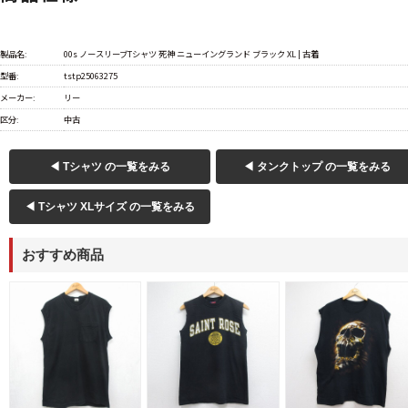
製品名:
00s ノースリーブTシャツ 死神 ニューイングランド ブラック XL | 古着
型番:
tstp25063275
メーカー:
リー
区分:
中古
◀ Tシャツ の一覧をみる
◀ タンクトップ の一覧をみる
◀ Tシャツ XLサイズ の一覧をみる
おすすめ商品