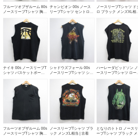
フルーツオブザルーム 80s
チャンピオン 00s ノース
ノースリーブTシャツ ド
ノースリーブTシャツ 胸ポ
リーブTシャツ セントロー
ロ ブラック メンズXL相
ケット付き ブラック メン
ズカレッジ ブラック メン
| 古着
ズL相当 | 古着
ズS相当 | 古着
ナイキ 00s ノースリーブT
シャドウズフォール 00s
ハーレーダビッドソン ノ
シャツ バスケットボール
ノースリーブTシャツ シャ
ースリーブTシャツ ロー
ブラック メンズXL相当 |
ドウズフォールプリント
スター ブラック メンズX
古着
ブラック メンズM相当 | 古
相当 | 古着
着
フルーツオブザルーム 00s
ノースリーブTシャツ ブラ
となりのトトロ ノースリ
ノースリーブTシャツ 胸ポ
ック メンズL相当 | 古着
ーブTシャツ ブラック メ