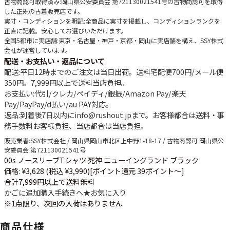
古物商認可取得済み
:岡山県公安委員会 第721130021541号の古物商認可を取得
した正規の古着販売店です。
実寸・コンディションを明記
:全商品に実寸を掲載し、コンディションランクを
正直に記載。安心してお選びいただけます。
全国5都市に実店舗
:東京・名古屋・神戸・京都・岡山に実店舗を構え、SSY株式
会社が運営しています。
配送・お支払い・返品について
配送
:平日12時までのご注文は当日出荷。送料宅配便
700円
/メール便
350円
。
7,999円以上で送料当店負担
。
お支払い
:代引/クレカ/ペイディ/銀振/Amazon Pay/楽天
Pay/PayPay/d払い/au PAY対応。
返品
:到着後7日以内にinfo@rushout.jpまで。お客様都合は送料・事
務手数料お客様負担、当店都合は当店負担。
販売業者
:SSY株式会社 / 岡山県岡山市北区上中野1-18-17 / 古物商認可 岡山県公
安委員会 第721130021541号
00s ノースリーブTシャツ 死神 ニューイングランド ブラック
価格: ¥3,628 (税込 ¥3,990)
[ポイント還元 39ポイント～]
合計7,999円以上で送料無料
かごに追加
購入手続きへ
★
お気に入り
※1点限り、次回の入荷はありません
商品仕様