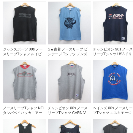
ケット付き ブラック メン
ズM相当 | 古着
ズL相当 | 古着
ジャンスポーツ 00s ノー
S★古着 ノースリーブ ビ
チャンピオン 90s ノース
スリーブTシャツ ルイビル
ンテージ Tシャツ メンズ
リーブTシャツ USAドリ
カレッジ ブラック メンズ
90年代 90s プレイヤーズ
ムチーム ネイビー メン
M相当 | 古着
ヘンリーネック USA製 ラ
XL相当 | 古着
イトブルー 26jul30
ノースリーブTシャツ NFL
チャンピオン 00s ノース
ヘインズ 00s ノースリー
タンパベイバッカニアーズ
リーブTシャツ CARNIVAL
ブTシャツ エスキモージ
グレー メンズXL相当 | 古
グレー メンズXL相当 | 古
ーズ ブルー メンズM相当 
着
着
古着