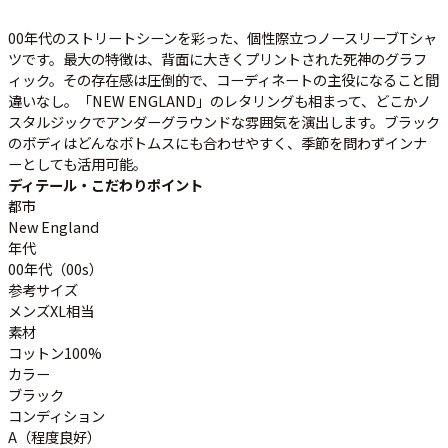
ご利用案内
お客様の声
レビュー1万件突破
00年代のストリートシーンを彩った、個性際立つ
ノースリーブTシャ
ツ
です。最大の特徴は、背面に大きくプリントされた
死神のグラフ
お気に入りリスト
ィック
。その存在感は圧倒的で、コーディネートの主役になること間
会員登録
違いなし。「NEW ENGLAND」のレタリングも相まって、どこかノ
メルマガ登録
スタルジックでアンダーグラウンドな雰囲気を演出します。ブラック
のボディはどんなボトムスにも合わせやすく、季節を問わずインナ
会社概要
ーとしても活用可能。
店舗一覧
ディテール・こだわりポイント
古着卸売
都市
New England
特定商取引法に基づく表示
年代
プライバシーポリシー
00年代（00s）
お問い合わせ
参考サイズ
メンズXL相当
素材
コットン100%
カラー
ブラック
コンディション
A（程度良好）