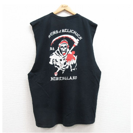
こだわりから探す
Search by Particular
サイズから探す（メンズ）
Search by Size
ジャケット
XS
S
M
L
XL
スウェット
XS
S
M
L
XL
長袖シャツ
XS
S
M
L
XL
半袖シャツ
XS
S
M
L
XL
Tシャツ
XS
S
M
L
XL
W30以下
W31,W32
W33,W34
パンツ
W35,W36
W37以上