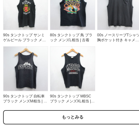
90s タンクトップ サンミ
80s タンクトップ 鳥 ブラ
00s ノースリーブTシャ
ゲルビール ブラック メン
ック メンズL相当 | 古着
胸ポケット付き キャメル
ズM相当 | 古着
メンズXL相当 | 古着
90s タンクトップ 自転車
90s タンクトップ MBSC
ブラック メンズM相当 | 古
ブラック メンズXL相当 |
着
古着
もっとみる