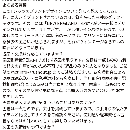
よくある質問
このTシャツのプリントデザインについて詳しく教えてください。
胸元に大きくプリントされているのは、鎌を持った
死神のグラフィ
ック
です。その上には「NEW ENGLAND」の文字がアーチ状にデザ
インされています。派手すぎず、しかし強いインパクトを残す、00
年代のストリートらしい雰囲気の一品です。プリントには経年によ
る多少の風合いが感じられますが、それがヴィンテージならではの
味わいとなっています。
返品・交換は対応していますか？
商品到着後7日以内であれば返品を承ります。交換は一点ものの古着
で替えの在庫がないため不可です(返品のみの対応となります)。ご希
望の際は info@rushout.jp までご連絡ください。お客様都合による
返品は返送送料・事務手数料をお客様負担、当店都合(商品不良・記
載相違など)による返品は当店負担となります。古着・一点ものです
ので、サイズや状態が気になる点はご購入前のお問い合わせもおす
すめします。
古着を購入する際に気をつけることはありますか？
古着は一点ものです。実寸を掲載していますので、お手持ちの似たア
イテムと比較してサイズをご確認ください。使用感や経年変化は古
着ならではの味わいとしてお楽しみいただけます。
次回の入荷はいつ頃ですか？