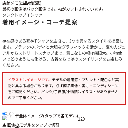
店舗メモ(出品者記載)
最初の画像はバック画像です。袖がカットされています。
タンクトップ
Ｔシャツ
着用イメージ・コーデ提案
存在感のある
死神Tシャツ
を主役に、3つの異なるスタイルを提案し
ます。ブラックのボディと大胆なグラフィックを活かし、夏のカジュ
アルからストリートスナップまで、着こなしの幅は無限大。小物使
いでどのようにも化ける、古着ならではのスタイリングをお楽しみ
ください。
イラストはイメージです。
モデルの着用感・プリント・配色など実
物と異なる場合があります。必ず
商品画像・実寸・コンディション
をご確認ください。パンツ/子供服/小物類はイラストがありません
のでご了承ください。
1
2
3
▲ 画像のモデルをタップで切替