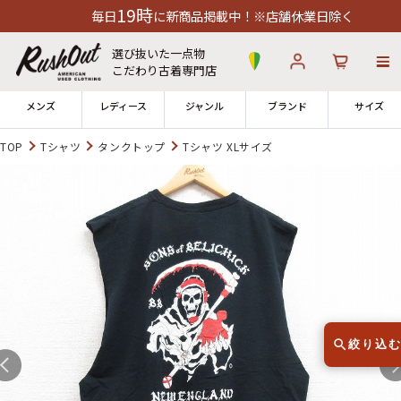
19時
毎日
に新商品掲載中！※店舗休業日除く
選び抜いた一点物
こだわり古着専門店
メンズ
レディース
ジャンル
ブランド
サイズ
TOP
Tシャツ
タンクトップ
Tシャツ XLサイズ
ログイン
お気に入り
カート
店舗一覧
→
全国7店舗・公式通販の比較
12時までのご注文で当日出荷！
発送について
※対応不可：日祝、長期休暇、セール
絞り込