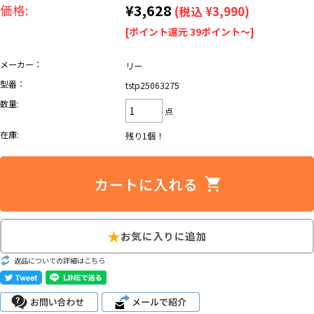
リーバイス
¥3,628
ック
価格:
(税込 ¥3,990)
[ポイント還元 39ポイント～]
ア行
カ行
サ行
タ行
メーカー：
リー
ナ行
ハ行
マ行
ラ行
型番：
tstp25063275
数量:
点
アイテムから探す
Search by Item
在庫:
残り1個！
ジャケット
スウェット
セーター
長袖シャツ
半袖シャツ
Tシャツ
パンツ
レディース
子供服
返品についての詳細はこちら
雑貨/小物