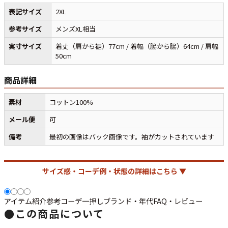
表記サイズ
2XL
参考サイズ
メンズXL相当
すべての年代を見る
実寸サイズ
着丈（肩から裾）77cm / 着幅（脇から脇）64cm / 肩幅
50cm
週刊ラッシュアウト新聞
商品詳細
素材
コットン100%
古着コラム
メール便
可
メディア・イベント情報
備考
最初の画像はバック画像です。袖がカットされています
Youtube 古着屋Rush Out チャンネル
サイズ感・コーデ例・状態の詳細はこちら ▼
スタッフコーディネート
アイテム紹介
参考コーデ
一押し
ブランド・年代
FAQ・レビュー
●
この商品について