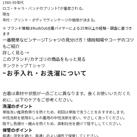
1980-90年代
ロゴ・キャラ・バンドのプリントTが量産される。
現在
年代・プリント・ボディでヴィンテージの価値が決まる。
※ ブランド情報はRushOut古着バイヤーによる25年以上の経験・調査に基づき
ます
一番簡単なビンテージTシャツの見分け方！値段相場やコーデのコツ
もご紹介
詳しく見る →
このブランド/カテゴリの商品をもっと見る
タンクトップ
Ｔシャツ
~
お手入れ・お洗濯について
古着は素材や状態が一点ごとに異なります。長くお使いいただくた
めに、以下のケアをご参考ください。
洗濯のポイント
単独洗い推奨
色移りを防ぐため、初回は単独で洗うことをおすすめします。
中性洗剤を使用
おしゃれ着用の中性洗剤を使い、やさしく洗ってください。
陰干し
色褪せ・縮みを防ぐため、直射日光を避けて陰干ししてください。
保管のポイント
風通し
湿気を避け、風通しのよい場所で保管してください。