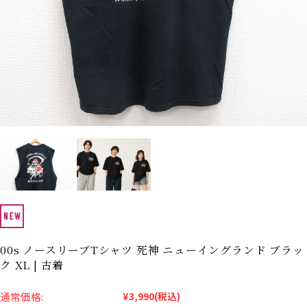
Search by Hotword
今週のHOTワード（7/29〜8/4）
1
Tシャツ USA製
2
映画
3
ミリタリー
4
スターウォーズ
5
ラルフローレン
6
大きいサイズ
7
アニメ
8
ディズニー
ブランドから探す
Search by Brand
ザ・ノース・フェイ
ラルフ ローレン
ス
チャンピオン
パタゴニア
カーハート
ディッキーズ
00s ノースリーブTシャツ 死神 ニューイングランド ブラッ
ク XL | 古着
アディダス
ナイキ
通常価格:
¥3,990
(税込)
ラッセル・アスレチ