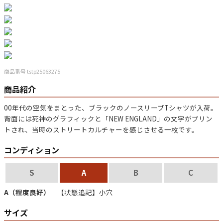
マニアックから探す
Search by Maniac
バンド
アニメ
映画
Tシャツ
Tシャツ
Tシャツ
商品番号 tstp25063275
USA製
ボロ
ミリタリー
商品紹介
00年代の空気をまとった、ブラックの
ノースリーブTシャツ
が入荷。
すべてのマニアックを見る
背面には
死神のグラフィック
と「NEW ENGLAND」の文字がプリン
トされ、当時のストリートカルチャーを感じさせる一枚です。
コンディション
年代から探す
Search by Period
S
A
B
C
A（程度良好）
【状態追記】小穴
90年代
80年代
70年代
サイズ
60年代
50年代
40年代