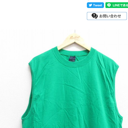
チャンピオン
カーハート
アディダス
リーバイス
ア行
カ行
ハ行
マ行
ア
Search by Item