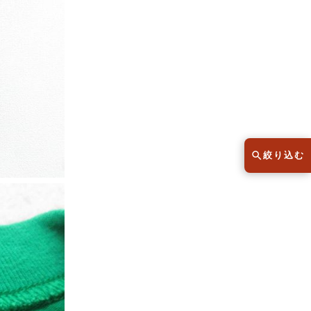
スウェット
セーター
半袖シャツ
Tシャツ
レディース
子供服
絞り込む
こだわりから探す
lar
Size
サイズから探す（メンズ）
XS
S
M
L
XL