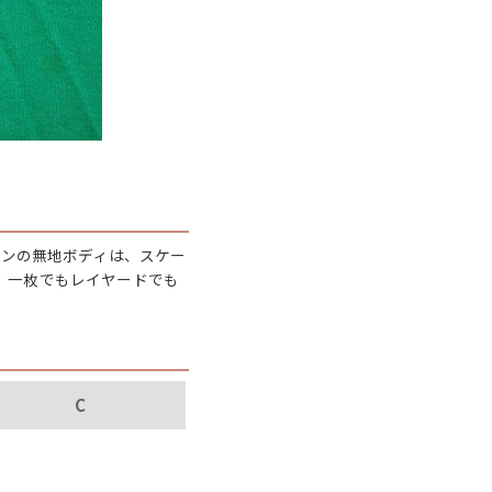
年代を見る
ト新聞
ト情報
ーンの無地ボディは、スケー
、一枚でもレイヤードでも
ush Out チャンネル
ネート
C