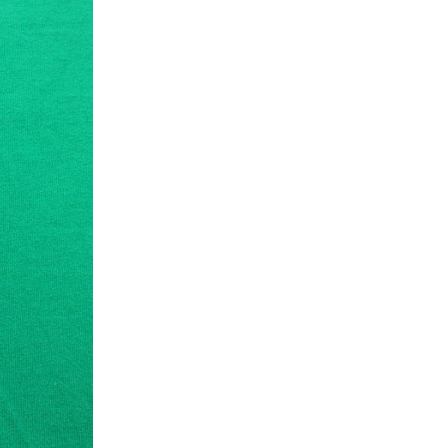
Tシャツ
Tシャツ
ボロ
ミリタリー
ニアックを見る
h by Period
年代から探す
80年代
70年代
50年代
40年代