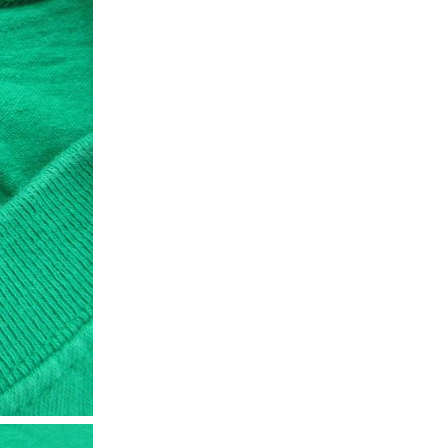
XS
S
M
L
XL
XS
S
M
L
XL
XS
S
M
L
XL
XS
S
M
L
XL
W30以下
W31,W32
W33,W34
W35,W36
W37以上
y Maniac
マニアックから探す
アニメ
映画