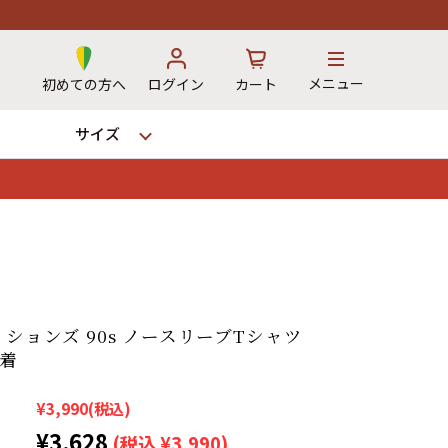
メニュー
初めての方へ
ログイン
カート
サイズ
お気に入り
カート
→
ションズ 90s ノースリーブTシャツ
古着
12時までのご注文で当日出荷！
※対応不可：日祝、長期休暇、セール
¥3,990
(税込)
¥3,628
(税込 ¥3,990)