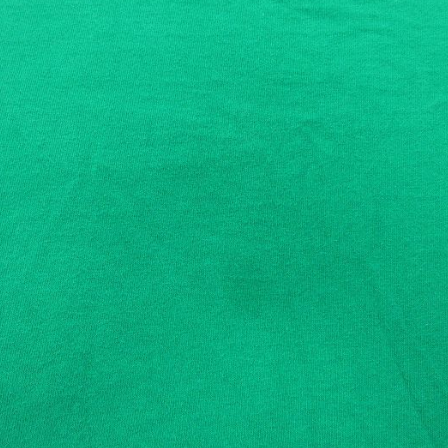
Tシャツ
USA製
すべてのマ
Searc
90年代
60年代