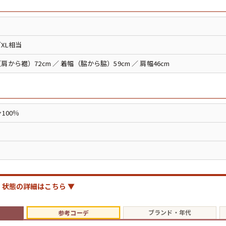
お客様の声
レビュー1
お気に入りリスト
会員登録
XL相当
メルマガ登録
肩から裾）72cm ／ 着幅（脇から脇）59cm ／ 肩幅46cm
会社概要
店舗一覧
古着卸売
特定商取引法に基づく
100％
プライバシーポリシー
お問い合わせ
状態の詳細はこちら ▼
ブランド・年代
参考コーデ