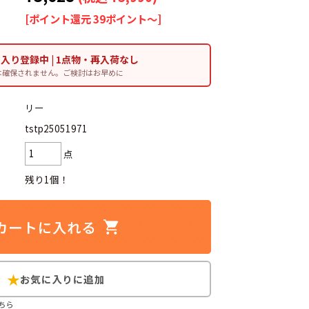
[ポイント還元 39ポイント～]
に入り登録中 | 1点物・再入荷なし
は確保されません。ご検討はお早めに
d
今週のHOTワード（7/29〜8/4）
リー
2
映画
3
ミリタリー
4
スターウォーズ
tstp25051971
6
大きいサイズ
7
アニメ
点
残り1個！
ブランドから探す
ン
ザ・ノース・フェイス
ちら