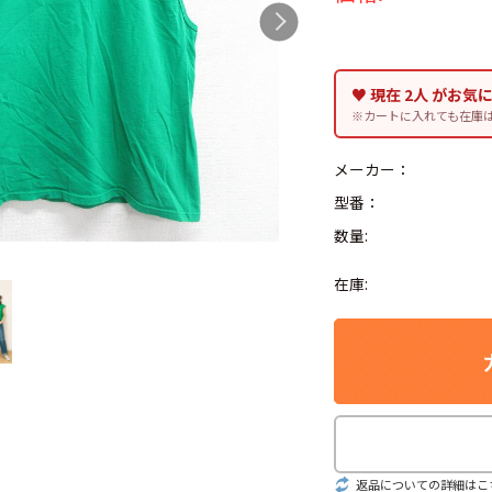
♥ 現在 2人 がお気
※カートに入れても在庫
Search by Hotwor
メーカー：
1
Tシャツ USA製
型番：
数量:
5
ラルフローレン
8
ディズニー
在庫:
Search by Brand
ラルフ ローレ
返品についての詳細はこ