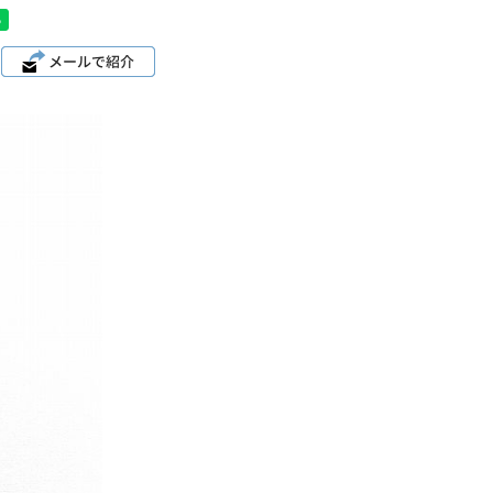
パタゴニア
ディッキーズ
ナイキ
ラッセル・アスレチック
サ行
タ行
ナ行
ラ行
イテムから探す