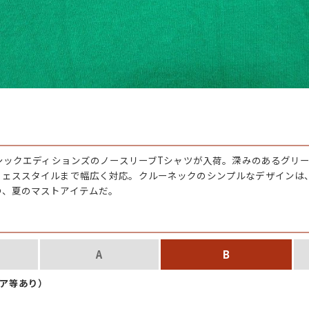
すべての
週刊ラッシュアウ
古着コラム
メディア・イベン
ーシックエディションズのノースリーブTシャツが入荷。深みのあるグリ
フェススタイルまで幅広く対応。クルーネックのシンプルなデザインは
つ、夏のマストアイテムだ。
Youtube 古着屋R
スタッフコーディ
A
B
ペア等あり）
ご利用案内