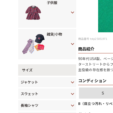
子供服
雑貨/小物
商品番号 tstp25051971
商品紹介
90年代USA製、ベ
ターストリートから
主役級の存在感を放
サイズ
コンディション
ジャケット
S
スウェット
B（目立つ汚れ・リ
長袖シャツ