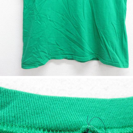
ジャケット
長袖シャツ
パンツ
雑貨/小物
Search by Particu
Search by 
ジャケット