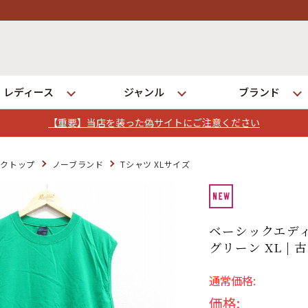
レディース
ジャンル
ブランド
【重要】当店を装った偽サイトにご注意ください
ログイン
ンクトップ
ノーブランド
Tシャツ XLサイズ
店舗一覧
全国7店舗・公式通販の比較
ベーシックエディ
グリーン XL | 
発送について
通常価格:
価格: