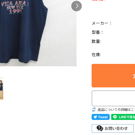
メーカー：
型番：
Search by Hotwor
数量:
1
Tシャツ USA製
在庫:
5
ラルフローレン
8
ディズニー
Search by Brand
返品についての詳細はこ
ラルフ ローレ