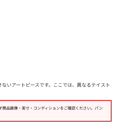
年代を見る
ト新聞
ト情報
せないアートピースです。ここでは、異なるテイスト
ush Out チャンネル
ネート
ず
商品画像・実寸・コンディション
をご確認ください。パン