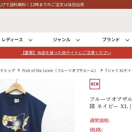
でのご注文は当日出荷
レディース
ジャンル
ブランド
【重要】当店を装った偽サイトにご注意ください
ログイン
ンクトップ
Fruit of the Loom（フルーツオブザルーム）
Tシャツ XLサ
店舗一覧
全国7店舗・公式通販の比較
フルーツオブザルー
図 ネイビー XL 
発送について
通常価格:
価格: