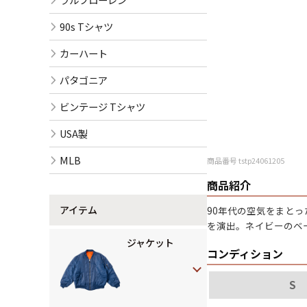
90s Tシャツ
カーハート
パタゴニア
ビンテージ Tシャツ
USA製
MLB
商品番号 tstp24061205
商品紹介
アイテム
90年代の空気をまと
を演出。ネイビーのベ
ジャケット
コンディション
S