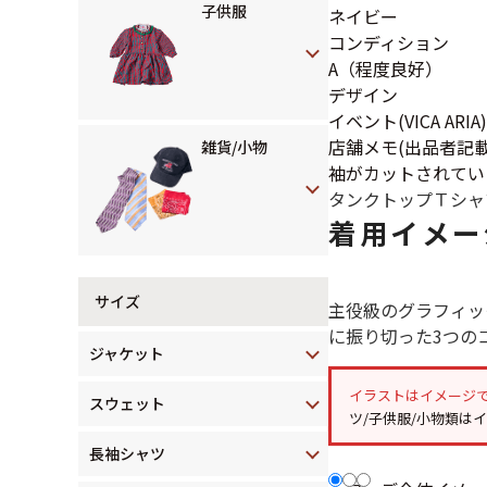
子供服
ネイビー
コンディション
A（程度良好）
デザイン
イベント(VICA ARIA)
店舗メモ(出品者記載
雑貨/小物
袖がカットされてい
タンクトップ
Ｔシャ
着用イメー
サイズ
主役級のグラフィッ
に振り切った3つの
ジャケット
イラストはイメージ
スウェット
ツ/子供服/小物類は
長袖シャツ