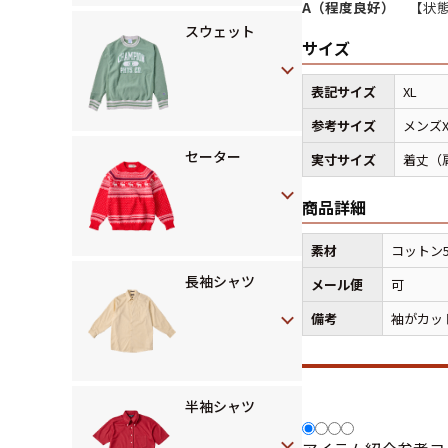
A（程度良好）
【状態
スウェット
サイズ
表記サイズ
XL
参考サイズ
メンズ
セーター
実寸サイズ
着丈（肩
商品詳細
素材
コットン
長袖シャツ
メール便
可
備考
袖がカッ
半袖シャツ