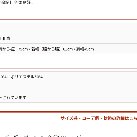
追記】全体良好。
スウェット
長袖シャツ
XL相当
半袖シャツ
から裾）75cm / 着幅（脇から脇）61cm / 肩幅49cm
Tシャツ
50%、ポリエステル50%
パンツ
トされています
サイズ感・コーデ例・状態の詳細はこち
Search b
バンド