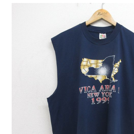
チャンピオン
カーハート
アディダス
リーバイス
ア行
カ行
ハ行
マ行
ア
Search by Item