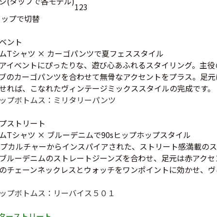
1
2
3
お客様の声
レビュー1
タップで切替
お気に入りリスト
会員登録
ベント
メルマガ登録
ムTシャツ × カーゴパンツで夏フェススタイル
アイベントにぴったりな、遊び心あふれるスタイリング。主役
会社概要
ブのカーゴパンツを合わせて無骨なアクセントをプラス。足元
店舗一覧
せれば、こなれたヴィンテージミックススタイルの完成です。
古着卸売
ップ
ボトムス：ミリタリーパンツ
特定商取引法に基づく
プライバシーポリシー
プストリート
お問い合わせ
Tシャツ × ブルーデニムで90sヒップホップスタイル
ップカルチャーからインスパイアされた、ストリート感満載の
ブルーデニムのストレートジーンズを合わせ、足元は赤アクセ
のチェーンネックレスとウォッチをワンポイントに効かせ、ヴ
ップ
ボトムス：リーバイス５０１
ターストリート