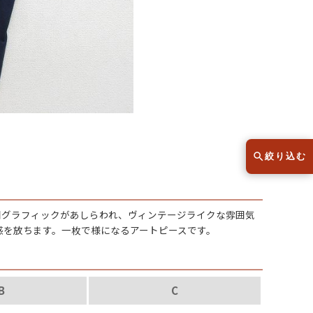
スウェット
セーター
半袖シャツ
Tシャツ
レディース
子供服
絞り込む
こだわりから探す
lar
図グラフィックがあしらわれ、ヴィンテージライクな雰囲気
感を放ちます。一枚で様になるアートピースです。
Size
サイズから探す（メンズ）
B
C
XS
S
M
L
XL