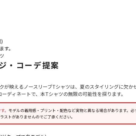
すべての
週刊ラッシュアウ
)
ます。
古着コラム
ツ
ジ・コーデ提案
メディア・イベン
クが映えるノースリーブTシャツは、夏のスタイリングに欠か
Youtube 古着屋R
コーディネートで、本Tシャツの無限の可能性を探ります。
スタッフコーディ
です。
モデルの着用感・プリント・配色など実物と異なる場合があります。必
イラストがありませんのでご了承ください。
ご利用案内