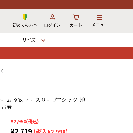
メニュー
初めての方へ
ログイン
カート
サイズ
お気に入り
カート
イズ
→
ム 90s ノースリーブTシャツ 地
| 古着
12時までのご注文で当日出荷！
※対応不可：日祝、長期休暇、セール
¥2,990
(税込)
¥2,719
(税込 ¥2,990)