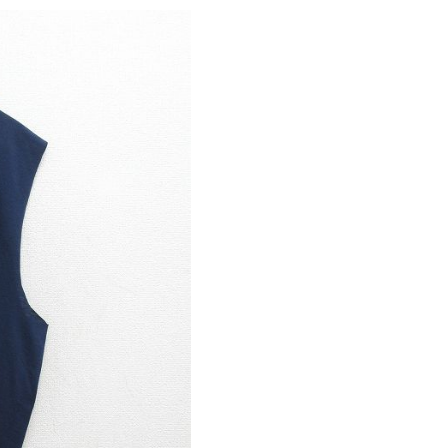
パタゴニア
ディッキーズ
ナイキ
ラッセル・アスレチック
サ行
タ行
ナ行
ラ行
イテムから探す