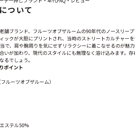
ーデ
一押し
ブランド・年代
FAQ・レビュー
Tシャツ
について
USA製
老舗ブランド、フルーツオブザルームの90年代のノースリー
ィックが大胆にプリントされ、当時のストリートカルチャーを
すべてのマ
相当で、肩や腕周りを気にせずリラクシーに着こなせるのが魅
合いが加わり、現代のスタイルにも無理なく溶け込みます。存
なるでしょう。
りポイント
Searc
Loom（フルーツオブザルーム）
90年代
60年代
エステル50%