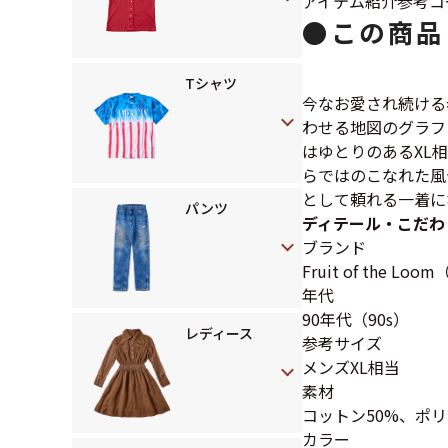
アイテム紹介
参考コ
●
この商品
Tシャツ
今なお愛され続ける
わせる地図のグラフ
はゆとりのあるXL
らではのこなれた風
として頼れる一着に
パンツ
ディテール・こだわ
ブランド
Fruit of the 
年代
90年代（90s）
レディース
参考サイズ
メンズXL相当
素材
コットン50%、ポリ
カラー