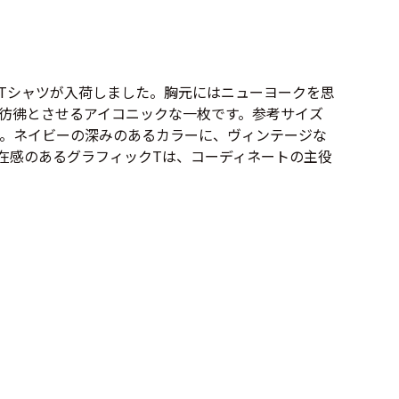
Tシャツ
Tシャツ
ボロ
ミリタリー
ブTシャツが入荷しました。胸元にはニューヨークを思
彷彿とさせるアイコニックな一枚です。参考サイズ
ニアックを見る
力。ネイビーの深みのあるカラーに、ヴィンテージな
在感のあるグラフィックTは、コーディネートの主役
h by Period
年代から探す
80年代
70年代
50年代
40年代