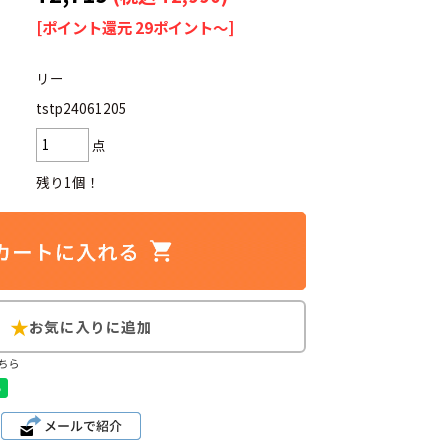
[ポイント還元 29ポイント～]
リー
tstp24061205
d
今週のHOTワード（7/29〜8/4）
点
2
映画
3
ミリタリー
4
スターウォーズ
残り1個！
6
大きいサイズ
7
アニメ
ブランドから探す
ちら
ン
ザ・ノース・フェイス