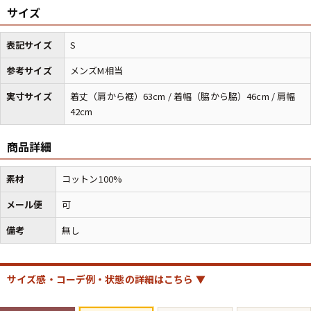
サイズ
マニアックから探す
Search by Maniac
表記サイズ
S
参考サイズ
メンズM相当
バンド
アニメ
映画
Tシャツ
Tシャツ
Tシャツ
実寸サイズ
着丈（肩から裾）63cm / 着幅（脇から脇）46cm / 肩幅
42cm
USA製
ボロ
ミリタリー
商品詳細
すべてのマニアックを見る
素材
コットン100%
メール便
可
備考
無し
年代から探す
Search by Period
90年代
80年代
70年代
サイズ感・コーデ例・状態の詳細はこちら ▼
60年代
50年代
40年代