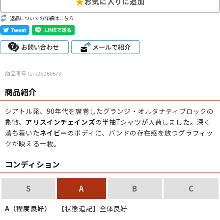
こだわりから探す
Search by Particular
返品についての詳細はこちら
サイズから探す（メンズ）
Search by Size
ジャケット
XS
S
M
L
XL
商品番号 tsrk26060673
商品紹介
スウェット
XS
S
M
L
XL
シアトル発、90年代を席巻したグランジ・オルタナティブロックの
長袖シャツ
XS
S
M
L
XL
象徴、
アリスインチェインズ
の半袖Tシャツが入荷しました。深く
落ち着いた
ネイビー
のボディに、バンドの存在感を放つグラフィッ
半袖シャツ
XS
S
M
L
XL
クが映える一枚。
Tシャツ
XS
S
M
L
XL
コンディション
W30以下
W31,W32
W33,W34
S
A
B
C
パンツ
W35,W36
W37以上
A（程度良好）
【状態追記】全体良好