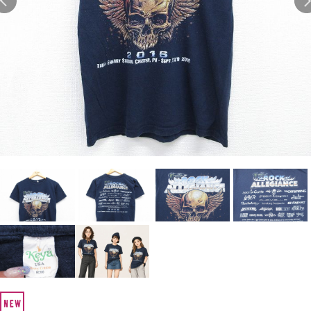
Search by Hotword
今週のHOTワード（7/29〜8/4）
1
Tシャツ USA製
2
映画
3
ミリタリー
4
スターウォーズ
5
ラルフローレン
6
大きいサイズ
7
アニメ
8
ディズニー
ブランドから探す
Search by Brand
ザ・ノース・フェイ
ラルフ ローレン
ス
チャンピオン
パタゴニア
カーハート
ディッキーズ
アディダス
ナイキ
ラッセル・アスレチ