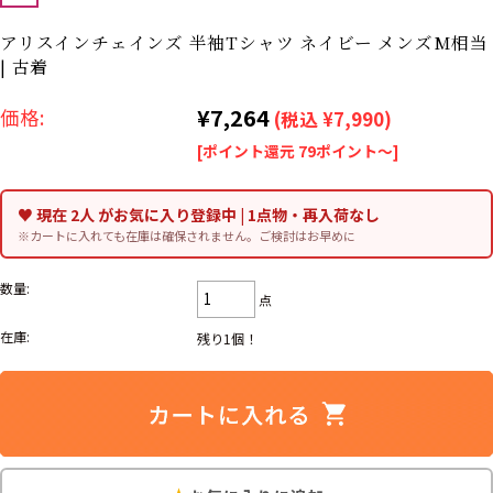
リーバイス
ック
アリスインチェインズ 半袖Tシャツ ネイビー メンズM相当
| 古着
ア行
カ行
サ行
タ行
¥7,264
価格:
ナ行
ハ行
マ行
ラ行
(税込 ¥7,990)
[ポイント還元 79ポイント～]
アイテムから探す
Search by Item
♥ 現在 2人 がお気に入り登録中 | 1点物・再入荷なし
※カートに入れても在庫は確保されません。ご検討はお早めに
ジャケット
スウェット
セーター
数量:
点
長袖シャツ
半袖シャツ
Tシャツ
在庫:
残り1個！
パンツ
レディース
子供服
雑貨/小物