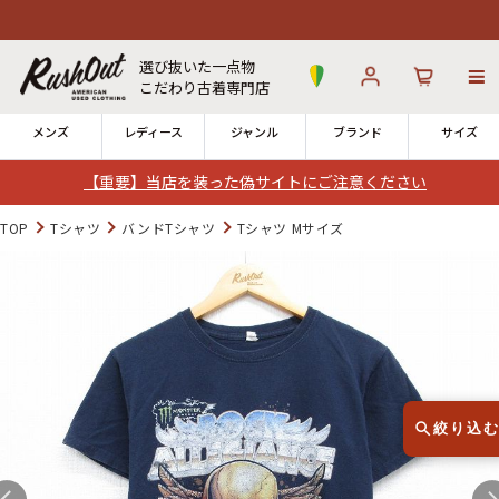
選び抜いた一点物
こだわり古着専門店
メンズ
レディース
ジャンル
ブランド
サイズ
【重要】当店を装った偽サイトにご注意ください
ログイン
お気に入り
カート
TOP
Tシャツ
バンドTシャツ
Tシャツ Mサイズ
店舗一覧
→
全国7店舗・公式通販の比較
12時までのご注文で当日出荷！
発送について
※対応不可：日祝、長期休暇、セール
絞り込