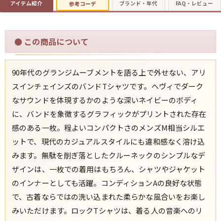
アイテム紹介
ブランド・年代
FAQ・レビュー
参考コーデ
すべての年代を見る
●
この商品について
90年代のグランジムーブメントを語る上で外せない、アリ
週刊ラッシュアウト新聞
スインチェインズのバンドTシャツです。ヘヴィでダーク
なサウンドを体現するかのような深いネイビーのボディ
古着コラム
に、バンドを象徴するグラフィックがプリントされた存在
感のある一枚。程よいコンパクトさのメンズM相当シルエ
メディア・イベント情報
ットで、現代のカジュアルスタイルにも違和感なく溶け込
みます。無駄を削ぎ落としたクルーネックのシンプルなデ
Youtube 古着屋Rush Out チャンネル
ザインは、一枚での着用はもちろん、シャツやジャケット
のインナーとしても活躍。コンディションAの良好な状態
スタッフコーディネート
で、古着ならではの洗い込まれた柔らかな風合いをお楽し
みいただけます。ロックTシャツは、着る人の音楽へのリ