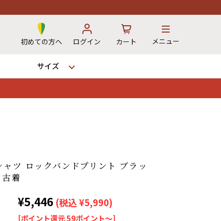
メニュー
初めての方へ
ログイン
カート
サイズ
お気に入り
カート
→
シャツ ロックバンドプリント ブラッ
 古着
12時までのご注文で当日出荷！
¥5,446
※対応不可：日祝、長期休暇、セール
(税込 ¥5,990)
[ポイント還元 59ポイント～]