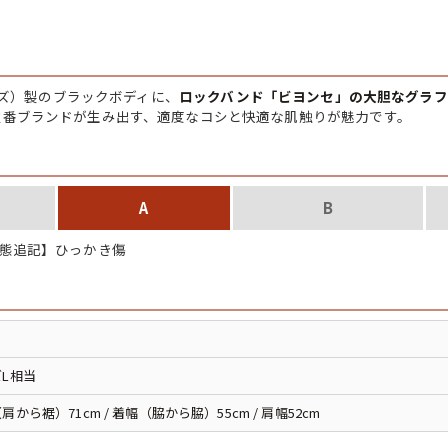
チャンピオン
カーハート
ジーズ）製のブラックボディに、
ロックバンド「ビヨンセ」の大胆なグラフ
定番ブランドが生み出す、適度なコシと快適な肌触りが魅力です。
アディダス
リーバイス
A
B
態追記】ひっかき傷
ア行
カ行
ハ行
マ行
L相当
ア
Search by Item
肩から裾）71cm / 着幅（脇から脇）55cm / 肩幅52cm