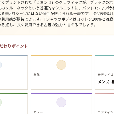
きくプリントされた「ビヨンセ」のグラフィックが、ブラックのボ
袖のクルーネックという普遍的なシルエットに、バンドTシャツ特
スウェット
なる無地Tシャツにはない個性が感じられる一着です。タグ表記は
い着用感が期待できます。Tシャツのボディはコットン100%と推
長袖シャツ
いる点も、長く愛用できる古着の魅力と言えるでしょう。
半袖シャツ
だわりポイント
Tシャツ
パンツ
年代
参考サイズ
メンズL
Search b
カラー
コンディシ
バンド