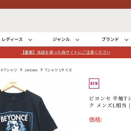
レディース
ジャンル
ブランド
【重要】当店を装った偽サイトにご注意ください
ログイン
ドTシャツ
Jerzees
Tシャツ Lサイズ
店舗一覧
全国7店舗・公式通販の比較
ビヨンセ 半袖T
ク メンズL相当 |
発送について
価格: