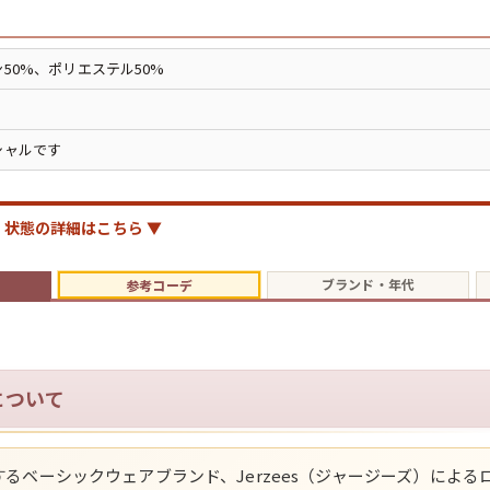
ジャケット
50%、ポリエステル50%
長袖シャツ
パンツ
シャルです
雑貨/小物
状態の詳細はこちら ▼
ブランド・年代
参考コーデ
Search by Particu
Search by 
について
ジャケット
るベーシックウェアブランド、Jerzees（ジャージーズ）による