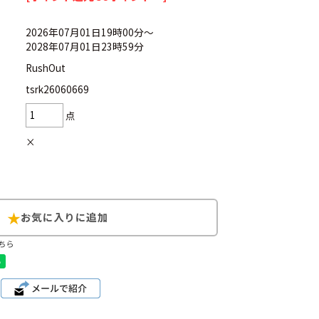
2026年07月01日19時00分～
2028年07月01日23時59分
RushOut
d
今週のHOTワード（7/29〜8/4）
tsrk26060669
点
2
映画
3
ミリタリー
4
スターウォーズ
×
6
大きいサイズ
7
アニメ
ブランドから探す
ちら
ン
ザ・ノース・フェイス