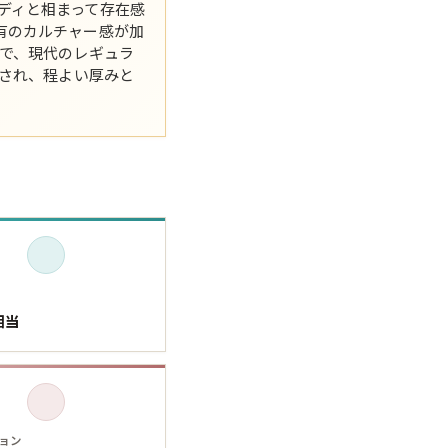
ディと相まって存在感
有のカルチャー感が加
XS
S
M
L
XL
Lで、現代のレギュラ
察され、程よい厚みと
XS
S
M
L
XL
XS
S
M
L
XL
XS
S
M
L
XL
W30以下
W31,W32
W33,W34
W35,W36
W37以上
相当
y Maniac
マニアックから探す
ョン
アニメ
映画