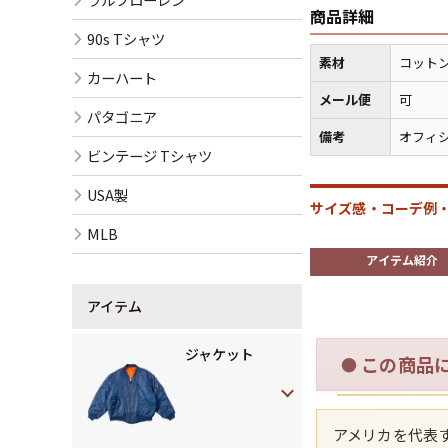
商品詳細
90s Tシャツ
素材
コットン
カーハート
メール便
可
パタゴニア
備考
オフィ
ビンテージ Tシャツ
USA製
サイズ感・コーデ例・
MLB
アイテム紹介
アイテム
ジャケット
この商品
●
アメリカを代表す