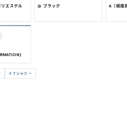
ポリエステル
ブラック
A（程度
Tシャツ
USA製
すべてのマ
RMATION)
Searc
Ｔシャツ
90年代
60年代