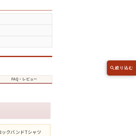
スウェット
セーター
半袖シャツ
Tシャツ
レディース
子供服
絞り込む
FAQ・レビュー
こだわりから探す
lar
Size
サイズから探す（メンズ）
XS
S
M
L
XL
ロックバンドTシャツ