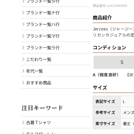
ブランド一覧タ行
商品番号 tsrk26060669
ブランド一覧ナ行
商品紹介
ブランド一覧ハ行
Jerzees（ジャー
リカンカジュアルの
ブランド一覧マ行
コンディション
ブランド一覧ラ行
こだわり一覧
S
年代一覧
A（程度良好）
【状
おすすめ商品
サイズ
表記サイズ
L
注目キーワード
参考サイズ
メンズ
古着 Tシャツ
実寸サイズ
着丈（
ラルフローレン