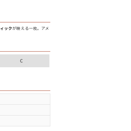
パタゴニア
ディッキーズ
ィック
が映える一枚。アメ
ナイキ
ラッセル・アスレチック
C
サ行
タ行
ナ行
ラ行
イテムから探す