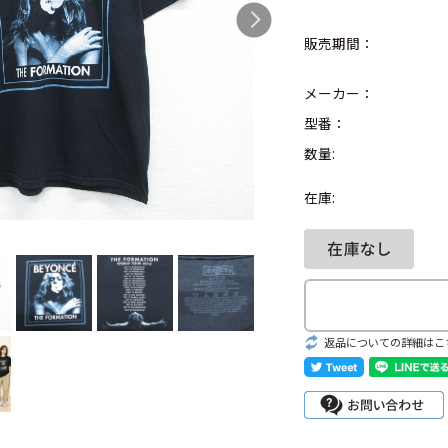
販売期間：
メーカー：
Search by Hotwor
型番：
数量:
1
Tシャツ USA製
在庫:
5
ラルフローレン
8
ディズニー
Search by Brand
返品についての詳細はこ
ラルフ ローレ