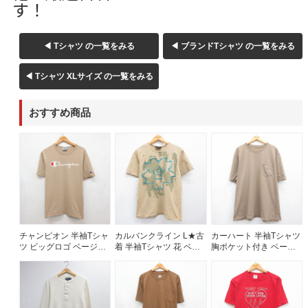
す！
ご利用案内
◀ Tシャツ の一覧をみる
◀ ブランドTシャツ の一覧をみる
お客様の声
レビュー1万件突破
お気に入りリスト
◀ Tシャツ XLサイズ の一覧をみる
会員登録
メルマガ登録
おすすめ商品
会社概要
店舗一覧
古着卸売
特定商取引法に基づく表示
プライバシーポリシー
お問い合わせ
チャンピオン 半袖Tシャ
カルバンクライン L★古
カーハート 半袖Tシャツ
ツ ビッグロゴ ベージュ
着 半袖Tシャツ 花 ベー
胸ポケット付き ベージ
メンズL相当 | 古着
ジュ メンズL相当 | 古着
ュ メンズXL相当 | 古着