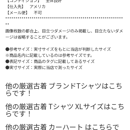
【コンディション】 全体良好
【仕入先】 アメリカ
60年代
50年代
40年代
【メール便】 不可
**********************************************************
**
すべての年代を見る
画像枚数の都合上、目立つダメージのみ掲載し、目立たないダメ
ージは省略することがございます。
●参考サイズ：実寸サイズをもとに当店が判断したサイズ
※商品名内に記載しているのは参考サイズです。
週刊ラッシュアウト新聞
●表記サイズ：商品のタグに記載してあるサイズ
●実寸サイズ：実際に当店で測ったサイズ
古着コラム
他の厳選古着 ブランドTシャツはこち
メディア・イベント情報
らです！
他の厳選古着 Tシャツ XLサイズはこち
Youtube 古着屋Rush Out チャンネル
らです！
スタッフコーディネート
他の厳選古着 カーハート はこちらで