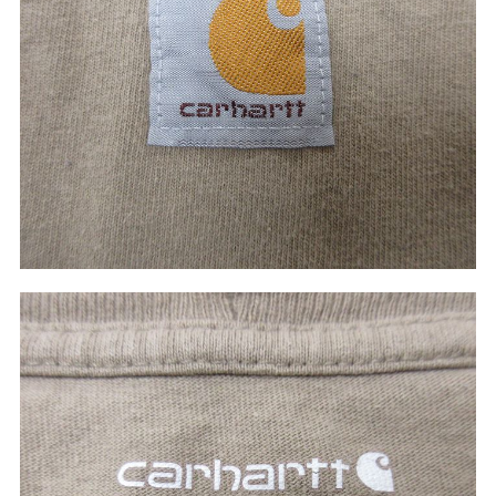
こだわりから探す
Search by Particular
サイズから探す（メンズ）
Search by Size
ジャケット
XS
S
M
L
XL
スウェット
XS
S
M
L
XL
長袖シャツ
XS
S
M
L
XL
半袖シャツ
XS
S
M
L
XL
Tシャツ
XS
S
M
L
XL
W30以下
W31,W32
パンツ
W33,W34
W35,W36