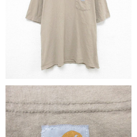
リーバイス
チック
ア行
カ行
サ行
タ行
ナ行
ハ行
マ行
ラ行
アイテムから探す
Search by Item
ジャケット
スウェット
セーター
長袖シャツ
半袖シャツ
Tシャツ
パンツ
レディース
子供服
雑貨/小物