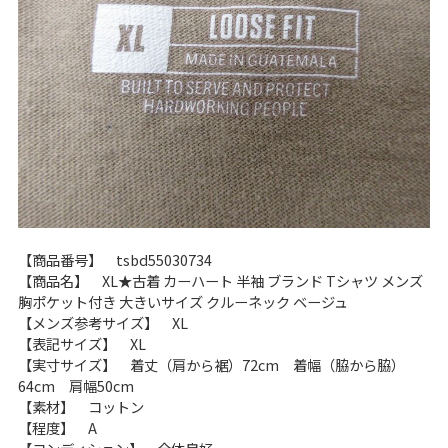
W37以上
マニアックから探す
Search by Maniac
バンド
アニメ
映画
Tシャツ
Tシャツ
Tシャツ
USA製
ボロ
ミリタリー
【商品番号】 tsbd55030734
すべてのマニアックを見る
【商品名】 XL★古着 カーハート 半袖 ブランド Tシャツ メンズ
胸ポケット付き 大きいサイズ クルーネック ベージュ
【メンズ参考サイズ】 XL
【表記サイズ】 XL
【実寸サイズ】 着丈（肩から裾）72cm 着幅（脇から脇）
年代から探す
Search by Period
64cm 肩幅50cm
【素材】 コットン
【程度】 A
90年代
80年代
70年代