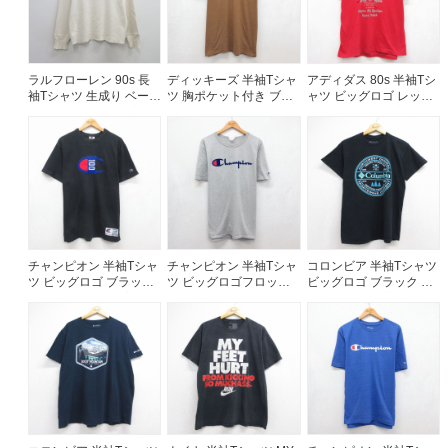
ラルフローレン 90s 長
ディッキーズ 半袖Tシャ
アディダス 80s 半袖Tシ
袖Tシャツ 生成り ベージ
ツ 胸ポケット付き ブラ
ャツ ビッグロゴ レッド
ュ メンズL相当 | 古着
ウン メンズXL相当 | 古
メンズL相当 | 古着
着
チャンピオン 半袖Tシャ
チャンピオン 半袖Tシャ
コロンビア 半袖Tシャツ
ツ ビッグロゴ ブラック
ツ ビッグロゴフロッキ
ビッグロゴ ブラック メ
メンズXL相当 | 古着
ープリント グレー メン
ンズM相当 | 古着
ズXL相当 | 古着