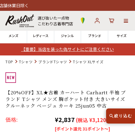
日除く
選び抜いた一点物
こだわり古着専門店
メンズ
レディース
ジャンル
ブランド
サイズ
【重要】当店を装った偽サイトにご注意ください
ログイン
お気に入り
カート
TOP
Tシャツ
ブランドTシャツ
Tシャツ XLサイズ
店舗一覧
→
全国7店舗・公式通販の比較
【20%OFF】XL★古着 カーハート Carhartt 半袖 ブ
ランド Tシャツ メンズ 胸ポケット付き 大きいサイズ
12時までのご注文で当日出荷！
発送について
クルーネック ベージュ カーキ 25jun05 中古
※対応不可：日祝、長期休暇、セール
絞り込む
¥2,837
価格:
(税込 ¥3,120)
[ポイント還元 31ポイント～]