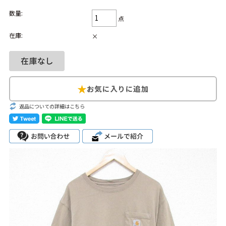
数量:
Search by Hotword
今週のHOTワード（7/29〜8/4）
点
在庫:
×
1
Tシャツ USA製
2
映画
3
ミリタリー
4
スターウォーズ
5
ラルフローレン
6
大きいサイズ
7
アニメ
8
ディズニー
ブランドから探す
Search by Brand
返品についての詳細はこちら
ザ・ノース・フェ
ラルフ ローレン
イス
チャンピオン
パタゴニア
カーハート
ディッキーズ
アディダス
ナイキ
ラッセル・アスレ