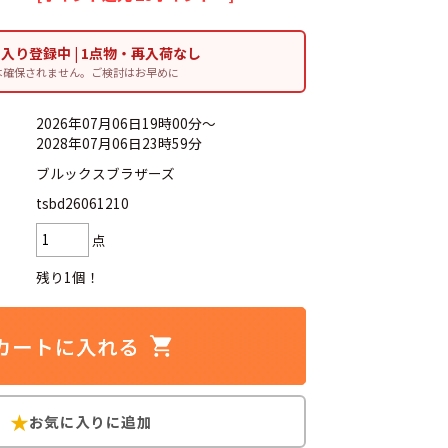
d
今週のHOTワード（6/29〜7/28）
に入り登録中 | 1点物・再入荷なし
は確保されません。ご検討はお早めに
 長袖
2
USA製
3
リーバイス
2026年07月06日19時00分～
2028年07月06日23時59分
ンズ パンツ ショート
6
メンズ 茶
ブルックスブラザーズ
XL
8
メンズ ジャケット
tsbd26061210
点
ブランドから探す
残り1個！
ン
ザ・ノース・フェイス
パタゴニア