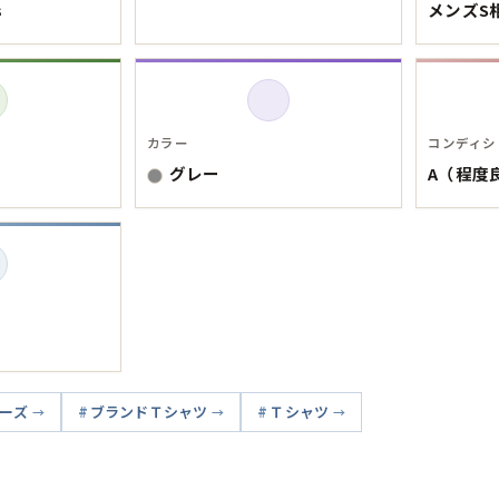
USA製
s
メンズS
すべてのマ
カラー
コンディシ
グレー
A（程度
Searc
90年代
ゴ
60年代
ーズ
ブランドＴシャツ
Ｔシャツ
すべての