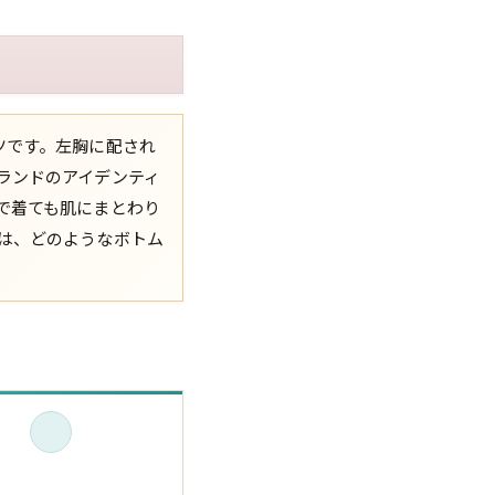
XS
S
M
L
XL
XS
S
M
L
XL
ツです。左胸に配され
XS
S
M
L
XL
ランドのアイデンティ
で着ても肌にまとわり
W30以下
W31,W32
W33,W34
は、どのようなボトム
W35,W36
W37以上
y Maniac
マニアックから探す
アニメ
映画
Tシャツ
Tシャツ