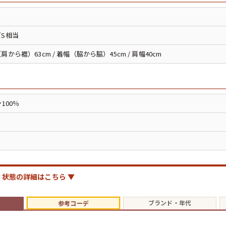
長袖シャツ
パンツ
S相当
肩から裾）63cm / 着幅（脇から脇）45cm / 肩幅40cm
雑貨/小物
100％
Search by Particu
Search by 
状態の詳細はこちら ▼
ジャケット
ブランド・年代
参考コーデ
スウェット