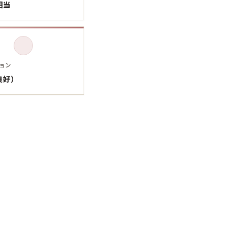
ボロ
ミリタリー
相当
ニアックを見る
ョン
良好）
h by Period
年代から探す
80年代
70年代
50年代
40年代
年代を見る