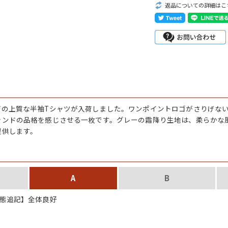
カーハート
返品についての詳細はこ
アディダス
リーバイス
ア行
カ行
ズの上質な半袖Tシャツが入荷しました。ワンポイントロゴがさりげな
ランドの品格を感じさせる一枚です。グレーの霜降り生地は、柔らかな
ハ行
マ行
提供します。
ア
Search by Item
A
B
ジャケット
態追記】全体良好