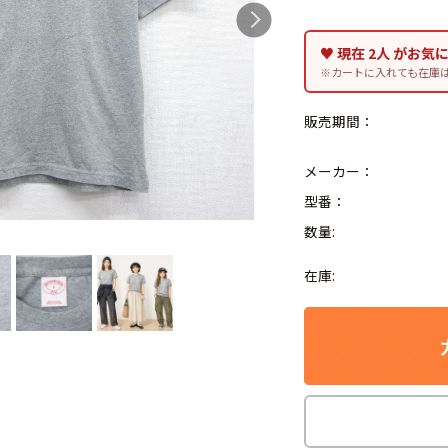
Search by Hotwor
♥ 現在 2人 がお気
※カートに入れても在庫
1
メンズ 大きいサイズ
販売期間：
4
フライト
5
メ
メーカー：
7
半袖 Tシャツ 白 
型番：
数量:
Search by Brand
在庫:
ラルフ ローレ
チャンピオン