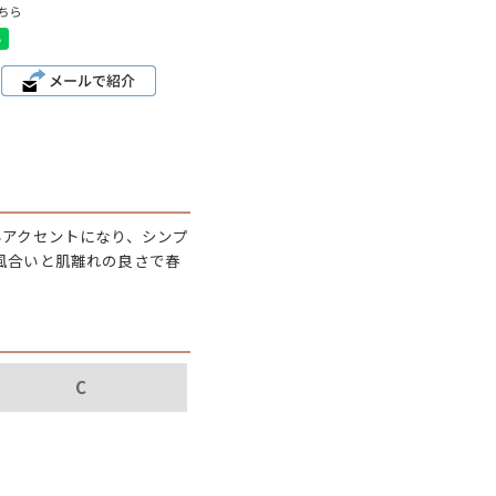
ディッキーズ
ちら
ナイキ
ラッセル・アスレチック
サ行
タ行
ナ行
いアクセントになり、シンプ
風合いと肌離れの良さで春
ラ行
イテムから探す
C
スウェット
セーター