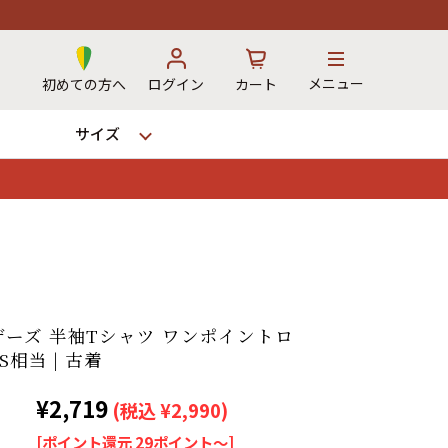
メニュー
初めての方へ
ログイン
カート
サイズ
お気に入り
カート
12時までのご注文で当日出荷！
ーズ 半袖Tシャツ ワンポイントロ
※対応不可：日祝、長期休暇、セール
S相当 | 古着
¥2,719
(税込 ¥2,990)
[ポイント還元 29ポイント～]