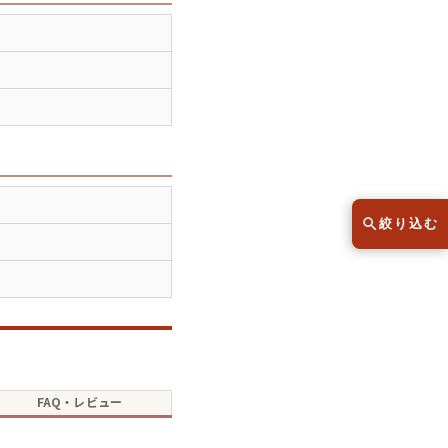
半袖シャツ
Tシャツ
レディース
子供服
こだわりから探す
lar
絞り込む
Size
サイズから探す（メンズ）
XS
S
M
L
XL
FAQ・レビュー
XS
S
M
L
XL