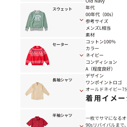
Old Navy
年代
スウェット
00年代（00s）
参考サイズ
メンズL相当
素材
コットン100％
セーター
カラー
ネイビー
コンディション
A（程度良好）
デザイン
長袖シャツ
ワンポイントロゴ
オールドネイビー
7
着用イメー
半袖シャツ
一枚でサマになるオ
90sリバイバルま