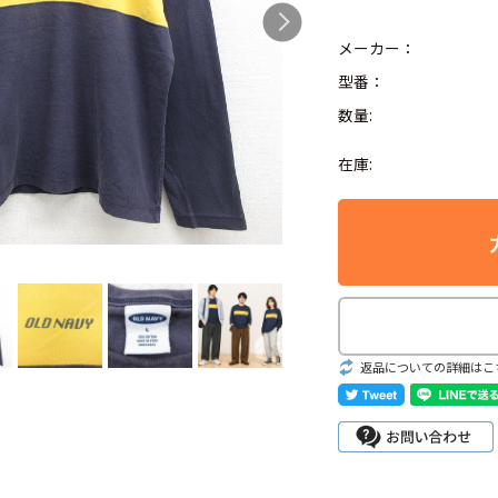
メーカー：
型番：
数量:
Search by Hotwor
在庫:
1
Tシャツ USA製
5
ラルフローレン
8
ディズニー
返品についての詳細はこ
Search by Brand
ラルフ ローレ