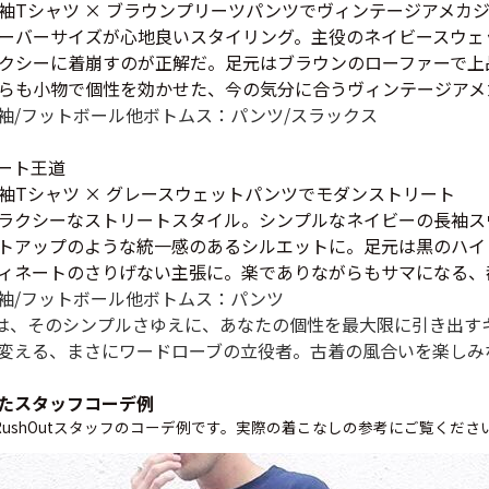
すべての
袖Tシャツ × ブラウンプリーツパンツでヴィンテージアメカ
ーバーサイズが心地良いスタイリング。主役のネイビースウェ
クシーに着崩すのが正解だ。足元はブラウンのローファーで上
らも小物で個性を効かせた、今の気分に合うヴィンテージアメ
週刊ラッシュアウ
袖/フットボール他
ボトムス：パンツ/スラックス
ート王道
古着コラム
袖Tシャツ × グレースウェットパンツでモダンストリート
ラクシーなストリートスタイル。シンプルなネイビーの長袖ス
トアップのような統一感のあるシルエットに。足元は黒のハイ
メディア・イベン
ィネートのさりげない主張に。楽でありながらもサマになる、
袖/フットボール他
ボトムス：パンツ
Youtube 古着屋R
は、そのシンプルさゆえに、あなたの個性を最大限に引き出す
変える、まさにワードローブの立役者。古着の風合いを楽しみ
スタッフコーディ
たスタッフコーデ例
ushOutスタッフのコーデ例です。実際の着こなしの参考にご覧くださ
ご利用案内