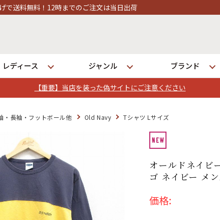
注文は当日出荷
レディース
ジャンル
ブランド
【重要】当店を装った偽サイトにご注意ください
ログイン
袖・長袖・フットボール他
Old Navy
Tシャツ Lサイズ
店舗一覧
全国7店舗・公式通販の比較
オールドネイビー
ゴ ネイビー メン
発送について
価格: