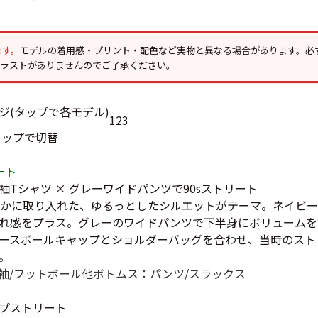
Tシャツ
USA製
です。
モデルの着用感・プリント・配色など実物と異なる場合があります。必
イラストがありませんのでご了承ください。
すべてのマ
1
2
3
タップで切替
ート
Searc
Tシャツ × グレーワイドパンツで90sストリート
やかに取り入れた、ゆるっとしたシルエットがテーマ。ネイビ
90年代
れ感をプラス。グレーのワイドパンツで下半身にボリュームを
ースボールキャップとショルダーバッグを合わせ、当時のスト
。
60年代
袖/フットボール他
ボトムス：パンツ/スラックス
プストリート