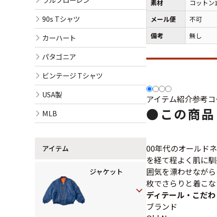
素材
コットン1
90s Tシャツ
メール便
不可
備考
無し
カーハート
パタゴニア
ビンテージ Tシャツ
USA製
アイテム紹介
参考コ
●
この商品
MLB
00年代のオールド
アイテム
を経て程よく肌に馴
囲気を漂わせながら
ジャケット
枚でさらりと着こな
ディテール・こだわ
ブランド