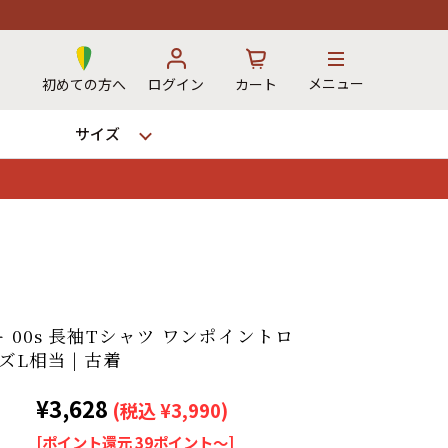
メニュー
初めての方へ
ログイン
カート
サイズ
お気に入り
カート
→
 00s 長袖Tシャツ ワンポイントロ
ズL相当 | 古着
12時までのご注文で当日出荷！
¥3,628
※対応不可：日祝、長期休暇、セール
(税込 ¥3,990)
[ポイント還元 39ポイント～]