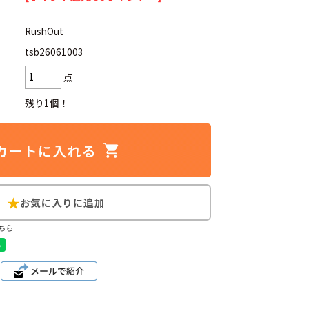
RushOut
tsb26061003
点
d
今週のHOTワード（7/29〜8/4）
残り1個！
2
映画
3
ミリタリー
4
スターウォーズ
6
大きいサイズ
7
アニメ
ちら
ブランドから探す
ン
ザ・ノース・フェイス