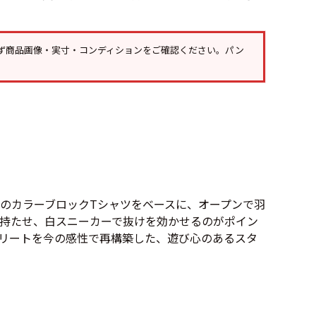
Tシャツ
Tシャツ
ボロ
ミリタリー
ず
商品画像・実寸・コンディション
をご確認ください。パン
ニアックを見る
h by Period
年代から探す
ーのカラーブロックTシャツをベースに、オープンで羽
80年代
70年代
持たせ、白スニーカーで抜けを効かせるのがポイン
リートを今の感性で再構築した、遊び心のあるスタ
50年代
40年代