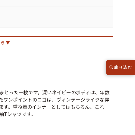
スウェット
セーター
半袖シャツ
Tシャツ
レディース
子供服
ら ▼
絞り込む
こだわりから探す
lar
をまとった一枚です。深いネイビーのボディは、年数
たワンポイントのロゴは、ヴィンテージライクな雰
ます。重ね着のインナーとしてはもちろん、これ一
Size
サイズから探す（メンズ）
袖Tシャツです。
XS
S
M
L
XL