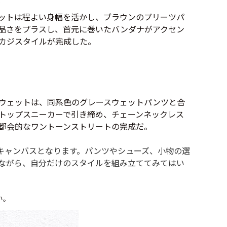
年代を見る
ジ
ットは程よい身幅を活かし、ブラウンのプリーツパ
品さをプラスし、首元に巻いたバンダナがアクセン
カジスタイルが完成した。
ト新聞
ウェットは、同系色のグレースウェットパンツと合
トップスニーカーで引き締め、チェーンネックレス
ト情報
都会的なワントーンストリートの完成だ。
ush Out チャンネル
キャンバスとなります。パンツやシューズ、小物の選
ながら、自分だけのスタイルを組み立ててみてはい
ネート
い。