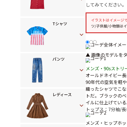
してみてください。
イラストはイメージ
Tシャツ
ツ/子供服/小物類は
▲ 画像のモデルを
パンツ
メンズ・90sストリ
オールドネイビー長袖
90年代の空気を軽
織ったシャツでこな
レディース
トだ。ブラックのベ
イルに仕上げている
トップス：7分袖/長
メンズ・ヒップホッ