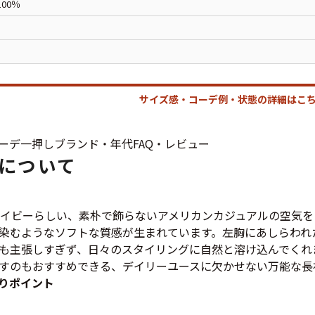
00％
ジャケット
長袖シャツ
パンツ
サイズ感・コーデ例・状態の詳細はこち
雑貨/小物
ーデ
一押し
ブランド・年代
FAQ・レビュー
について
Search by Particu
ネイビーらしい、素朴で飾らないアメリカンカジュアルの空気
染むようなソフトな質感が生まれています。左胸にあしらわれ
も主張しすぎず、日々のスタイリングに自然と溶け込んでくれ
Search by 
すのもおすすめできる、デイリーユースに欠かせない万能な長
りポイント
ジャケット