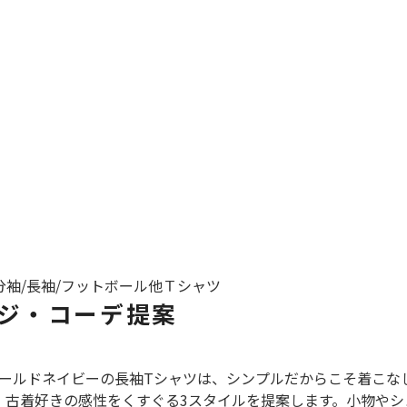
スウェット
長袖シャツ
半袖シャツ
Tシャツ
パンツ
分袖/長袖/フットボール他
Ｔシャツ
ジ・コーデ提案
Search b
ールドネイビーの長袖Tシャツは、シンプルだからこそ着こな
で、古着好きの感性をくすぐる3スタイルを提案します。小物や
バンド