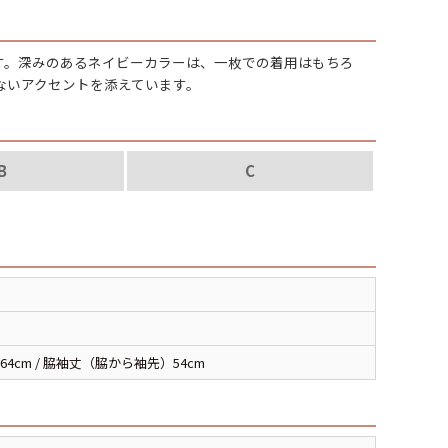
パタゴニア
す。深みのあるネイビーカラーは、一枚での着用はもちろ
ディッキーズ
ないアクセントを添えています。
ナイキ
B
C
ラッセル・アスレチック
サ行
タ行
ナ行
ラ行
64cm / 脇袖丈（脇から袖先）54cm
イテムから探す