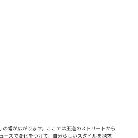
XS
S
M
L
XL
XS
S
M
L
XL
XS
S
M
L
XL
XS
S
M
L
XL
W30以下
W31,W32
W33,W34
W35,W36
W37以上
y Maniac
マニアックから探す
しの幅が広がります。ここでは王道のストリートから
シューズで変化をつけて、自分らしいスタイルを探求
アニメ
映画