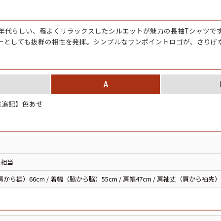
チャンピオン
0年代らしい、程よくリラックスしたシルエットが魅力の長袖Tシャツで
カーハート
ーとしても抜群の相性を発揮。シンプルなワンポイントロゴが、さりげ
アディダス
A
リーバイス
追記】色あせ
ア行
カ行
ハ行
マ行
L相当
から裾）66cm / 着幅（脇から脇）55cm / 肩幅47cm / 肩袖丈（肩から袖先）
ア
Search by Item