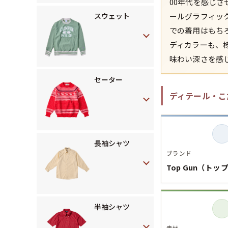
00年代を感じさ
スウェット
ールグラフィッ
での着用はもち
ディカラーも、
味わい深さを感
セーター
ディテール・こ
長袖シャツ
ブランド
Top Gun（トッ
半袖シャツ
素材