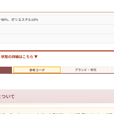
ジャケット
長袖シャツ
90％、ポリエステル10％
パンツ
雑貨/小物
状態の詳細はこちら ▼
ブランド・年代
参考コーデ
Search by Particu
Search by 
について
ジャケット