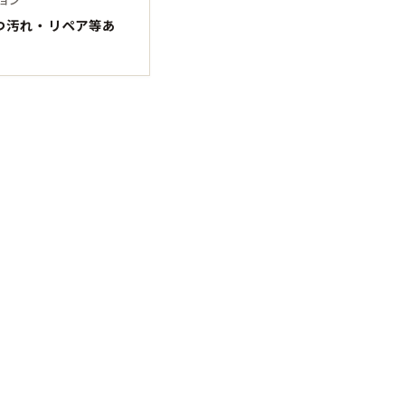
Tシャツ
Tシャツ
つ汚れ・リペア等あ
ボロ
ミリタリー
ニアックを見る
h by Period
年代から探す
80年代
70年代
50年代
40年代