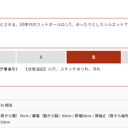
チャンピオン
カーハート
彿とさせる、00年代のフットボールロンT。ゆったりとしたシルエット
アディダス
リーバイス
A
B
ペア等あり）
【状態追記】小穴、ステッチほつれ、汚れ
ア行
カ行
ハ行
マ行
XL相当
ア
Search by Item
肩から裾）76cm / 着幅（脇から脇）60cm / 肩幅56cm / 肩袖丈（肩から袖先
56cm