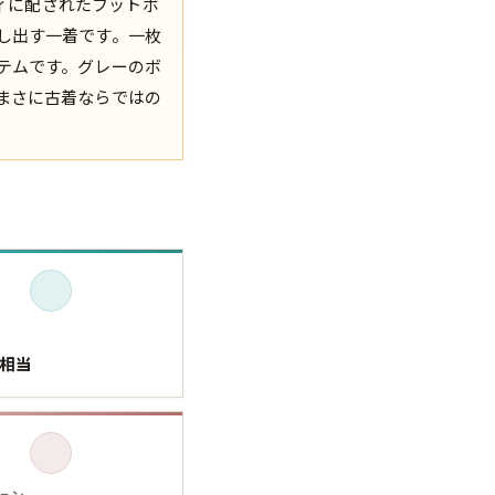
ディに配されたフットボ
し出す一着です。一枚
XS
S
M
L
XL
テムです。グレーのボ
まさに古着ならではの
XS
S
M
L
XL
XS
S
M
L
XL
XS
S
M
L
XL
W30以下
W31,W32
W33,W34
W35,W36
W37以上
L相当
y Maniac
マニアックから探す
アニメ
映画
ョン