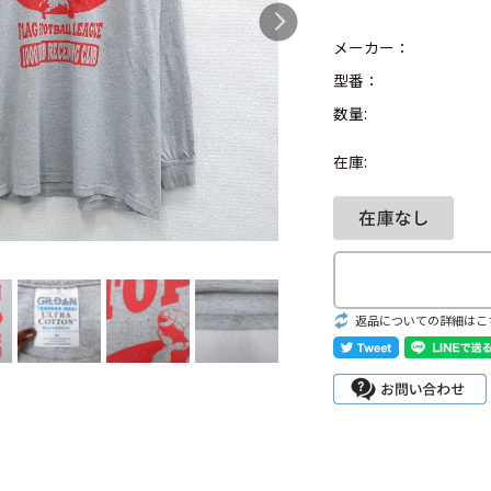
メーカー：
型番：
数量:
Search by Hotwor
在庫:
1
Tシャツ USA製
5
ラルフローレン
8
ディズニー
返品についての詳細はこ
Search by Brand
ラルフ ローレ