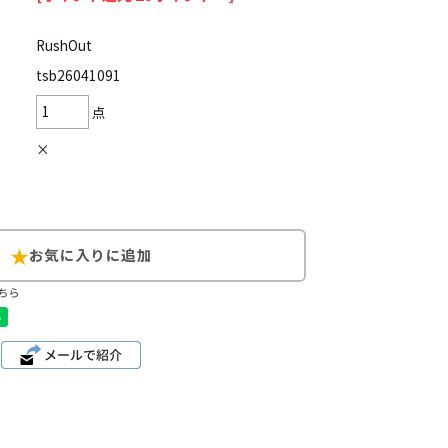
RushOut
tsb26041091
点
d
今週のHOTワード（7/29〜8/4）
×
2
映画
3
ミリタリー
4
スターウォーズ
6
大きいサイズ
7
アニメ
ちら
ブランドから探す
ン
ザ・ノース・フェイス