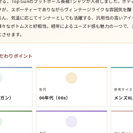
せる、Top Gunのフットボール長袖Tシャツが入荷しました。ボ
クが、スポーティーでありながらヴィンテージライクな雰囲気を醸
スウェット
ろん、気温に応じてインナーとしても活躍する、汎用性の高いアイ
様々なボトムスと好相性。経年によるユーズド感も魅力の一つで、
長袖シャツ
じさせます。
半袖シャツ
だわりポイント
Tシャツ
パンツ
年代
参考サイズ
プガン）
00年代（00s）
メンズX
Search b
バンド
カラー
コンディシ