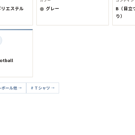
Tシャツ
ポリエステル
グレー
B（目立
り）
USA製
すべてのマ
tball
Searc
トボール他
Ｔシャツ
90年代
60年代