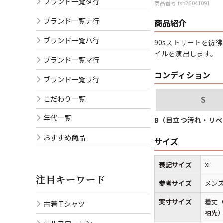
ブランド一覧タ行
商品番号 tsb26041091
ブランド一覧ナ行
商品紹介
ブランド一覧ハ行
90sストリートを彷
イルを演出します。
ブランド一覧マ行
コンディション
ブランド一覧ラ行
こだわり一覧
S
年代一覧
B（目立つ汚れ・リ
おすすめ商品
サイズ
表記サイズ
XL
注目キーワード
参考サイズ
メンズ
実寸サイズ
着丈（
古着 Tシャツ
袖先）
ラルフローレン