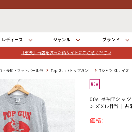
レディース
ジャンル
ブランド
【重要】当店を装った偽サイトにご注意ください
ログイン
袖・長袖・フットボール他
Top Gun（トップガン）
Tシャツ XLサイズ
店舗一覧
全国7店舗・公式通販の比較
00s 長袖Tシャ
ンズXL相当 | 古
発送について
価格: