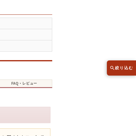
スウェット
セーター
半袖シャツ
Tシャツ
レディース
子供服
絞り込む
FAQ・レビュー
こだわりから探す
lar
Size
サイズから探す（メンズ）
XS
S
M
L
XL