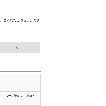
パタゴニア
ディッキーズ
で、こなれたカジュアルスタ
ナイキ
ラッセル・アスレチック
C
サ行
タ行
ナ行
ラ行
イテムから探す
）61cm / 脇袖丈（脇から