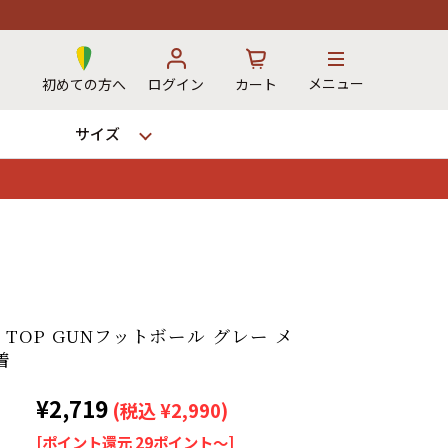
メニュー
初めての方へ
ログイン
カート
サイズ
お気に入り
カート
→
ツ TOP GUNフットボール グレー メ
着
12時までのご注文で当日出荷！
¥2,719
※対応不可：日祝、長期休暇、セール
(税込 ¥2,990)
[ポイント還元 29ポイント～]