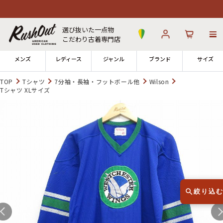
選び抜いた一点物
こだわり古着専門店
メンズ
レディース
ジャンル
ブランド
サイズ
TOP
Tシャツ
7分袖・長袖・フットボール他
Wilson
Tシャツ XLサイズ
ログイン
お気に入り
カート
店舗一覧
→
全国7店舗・公式通販の比較
12時までのご注文で当日出荷！
発送について
※対応不可：日祝、長期休暇、セール
絞り込