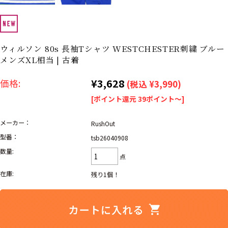
リーバイス
ック
ア行
カ行
サ行
タ行
ウィルソン 80s 長袖Tシャツ WESTCHESTER刺繍 ブルー
ナ行
ハ行
マ行
ラ行
メンズXL相当 | 古着
¥3,628
価格:
(税込 ¥3,990)
アイテムから探す
Search by Item
[ポイント還元 39ポイント～]
メーカー：
ジャケット
スウェット
セーター
RushOut
型番：
tsb26040908
長袖シャツ
半袖シャツ
Tシャツ
数量:
点
パンツ
レディース
子供服
在庫:
残り1個！
雑貨/小物