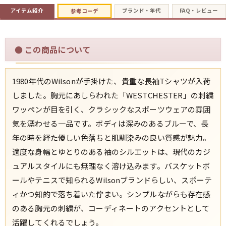
アイテム紹介
ブランド・年代
FAQ・レビュー
参考コーデ
すべての年代を見る
●
この商品について
週刊ラッシュアウト新聞
1980年代のWilsonが手掛けた、貴重な長袖Tシャツが入荷
しました。胸元にあしらわれた「WESTCHESTER」の刺繍
古着コラム
ワッペンが目を引く、クラシックなスポーツウェアの雰囲
気を漂わせる一品です。ボディは深みのあるブルーで、長
メディア・イベント情報
年の時を経た優しい色落ちと肌馴染みの良い質感が魅力。
適度な身幅とゆとりのある袖のシルエットは、現代のカジ
Youtube 古着屋Rush Out チャンネル
ュアルスタイルにも無理なく溶け込みます。バスケットボ
ールやテニスで知られるWilsonブランドらしい、スポーテ
スタッフコーディネート
ィかつ知的で落ち着いた佇まい。シンプルながらも存在感
のある胸元の刺繍が、コーディネートのアクセントとして
活躍してくれるでしょう。