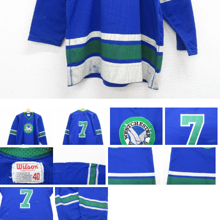
Search by Hotword
今週のHOTワード（7/29〜8/4）
1
Tシャツ USA製
2
映画
3
ミリタリー
4
スターウォーズ
5
ラルフローレン
6
大きいサイズ
7
アニメ
8
ディズニー
ブランドから探す
Search by Brand
ザ・ノース・フェイ
ラルフ ローレン
ス
チャンピオン
パタゴニア
カーハート
ディッキーズ
アディダス
ナイキ
ラッセル・アスレチ