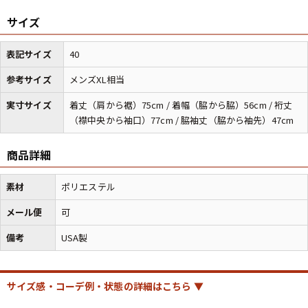
サイズ
マニアックから探す
Search by Maniac
表記サイズ
40
バンド
アニメ
映画
参考サイズ
メンズXL相当
Tシャツ
Tシャツ
Tシャツ
実寸サイズ
着丈（肩から裾）75cm / 着幅（脇から脇）56cm / 裄丈
USA製
ボロ
ミリタリー
（襟中央から袖口）77cm / 脇袖丈（脇から袖先）47cm
商品詳細
すべてのマニアックを見る
素材
ポリエステル
メール便
可
年代から探す
Search by Period
備考
USA製
90年代
80年代
70年代
サイズ感・コーデ例・状態の詳細はこちら ▼
60年代
50年代
40年代