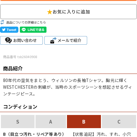
こだわりから探す
Search by Particular
返品についての詳細はこちら
サイズから探す（メンズ）
Search by Size
ジャケット
XS
S
M
L
XL
商品番号 tsb26040908
スウェット
XS
S
M
L
XL
商品紹介
長袖シャツ
XS
S
M
L
XL
80年代の空気をまとう、ウィルソンの長袖Tシャツ。胸元に輝く
半袖シャツ
XS
S
M
L
XL
WESTCHESTERの刺繍が、当時のスポーツシーンを想起させるヴィ
ンテージピース。
Tシャツ
XS
S
M
L
XL
コンディション
W30以下
W31,W32
W33,W34
パンツ
S
A
B
C
W35,W36
W37以上
B（目立つ汚れ・リペア等あり）
【状態追記】汚れ、すれ、小穴