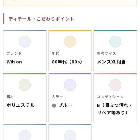
ご利用案内
お客様の声
レビュー1万件突破
ディテール・こだわりポイント
お気に入りリスト
会員登録
メルマガ登録
会社概要
店舗一覧
ブランド
年代
参考サイズ
Wilson
80年代（80s）
メンズXL相当
古着卸売
特定商取引法に基づく表示
プライバシーポリシー
お問い合わせ
素材
カラー
コンディション
ポリエステル
ブルー
B（目立つ汚れ・
リペア等あり）