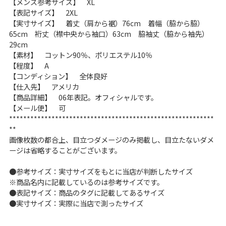
【メンズ参考サイズ】 XL
【表記サイズ】 2XL
【実寸サイズ】 着丈（肩から裾）76cm 着幅（脇から脇）
ご利用案内
65cm 裄丈（襟中央から袖口）63cm 脇袖丈（脇から袖先）
お客様の声
レビュー1万件突破
29cm
お気に入りリスト
【素材】 コットン90％、ポリエステル10％
【程度】 A
会員登録
【コンディション】 全体良好
メルマガ登録
【仕入先】 アメリカ
会社概要
【商品詳細】 06年表記。オフィシャルです。
【メール便】 可
店舗一覧
**********************************************************
古着卸売
**
特定商取引法に基づく表示
画像枚数の都合上、目立つダメージのみ掲載し、目立たないダメ
ージは省略することがございます。
プライバシーポリシー
お問い合わせ
●参考サイズ：実寸サイズをもとに当店が判断したサイズ
※商品名内に記載しているのは参考サイズです。
●表記サイズ：商品のタグに記載してあるサイズ
●実寸サイズ：実際に当店で測ったサイズ