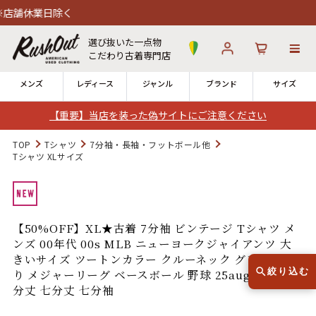
日除く
選び抜いた一点物
こだわり古着専門店
メンズ
レディース
ジャンル
ブランド
サイズ
【重要】当店を装った偽サイトにご注意ください
ログイン
お気に入り
カート
TOP
Tシャツ
7分袖・長袖・フットボール他
Tシャツ XLサイズ
店舗一覧
→
全国7店舗・公式通販の比較
【50%OFF】XL★古着 7分袖 ビンテージ Tシャツ メ
12時までのご注文で当日出荷！
発送について
ンズ 00年代 00s MLB ニューヨークジャイアンツ 大
※対応不可：日祝、長期休暇、セール
きいサイズ ツートンカラー クルーネック グレー 霜降
絞り込む
り メジャーリーグ ベースボール 野球 25aug22 中古 7
分丈 七分丈 七分袖