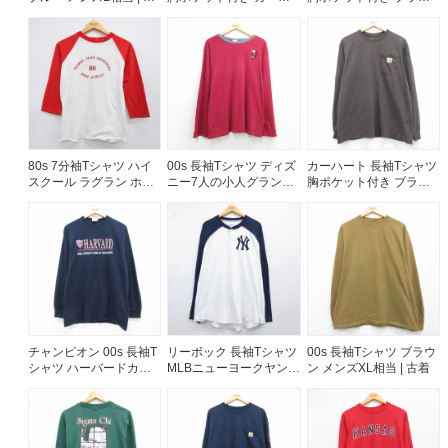
着
メンズXL相当 | 古着
ク メンズXL相当 | 古着
80s 7分袖Tシャツ ハイ
00s 長袖Tシャツ ディズ
カーハート 長袖Tシャツ
スクール ラグラン ホワ
ニー7人の小人グランピ
胸ポケット付き ブラウ
イト メンズS相当 | 古着
ー バーガンディ メンズ
ン メンズL相当 | 古着
XL相当 | 古着
チャンピオン 00s 長袖T
リーボック 長袖Tシャツ
00s 長袖Tシャツ ブラウ
シャツ ハーバードカレ
MLBニューヨークヤンキ
ン メンズXL相当 | 古着
ッジ ネイビー メンズL相
ース ホワイト メンズXL
当 | 古着
相当 | 古着