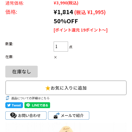
通常価格:
¥3,990
(税込)
Search by Hotword
¥1,814
今週のHOTワード（7/29〜8/4）
価格:
(税込 ¥1,995)
50%OFF
1
Tシャツ USA製
2
映画
3
ミリタリー
4
スターウォーズ
[ポイント還元 19ポイント～]
5
ラルフローレン
6
大きいサイズ
7
アニメ
8
ディズニー
数量:
点
在庫:
×
ブランドから探す
Search by Brand
ザ・ノース・フェ
ラルフ ローレン
イス
チャンピオン
パタゴニア
返品についての詳細はこちら
カーハート
ディッキーズ
アディダス
ナイキ
ラッセル・アスレ