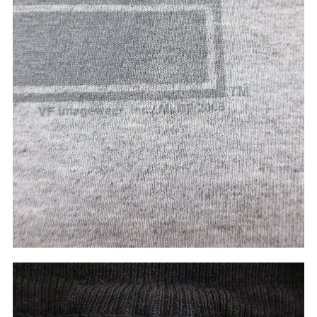
W37以上
マニアックから探す
Search by Maniac
バンド
アニメ
映画
Tシャツ
Tシャツ
Tシャツ
USA製
ボロ
ミリタリー
すべてのマニアックを見る
年代から探す
Search by Period
90年代
80年代
70年代