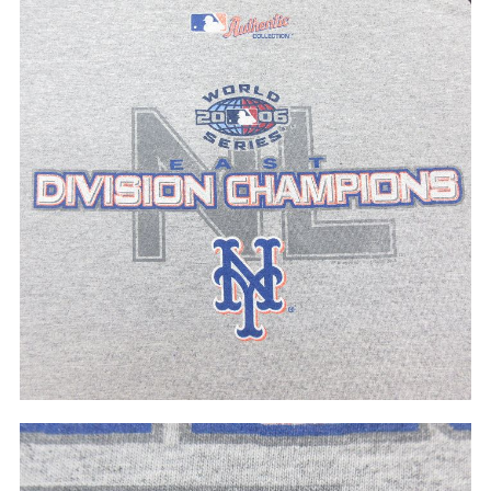
こだわりから探す
Search by Particular
サイズから探す（メンズ）
Search by Size
ジャケット
XS
S
M
L
XL
スウェット
XS
S
M
L
XL
長袖シャツ
XS
S
M
L
XL
半袖シャツ
XS
S
M
L
XL
Tシャツ
XS
S
M
L
XL
W30以下
W31,W32
パンツ
W33,W34
W35,W36