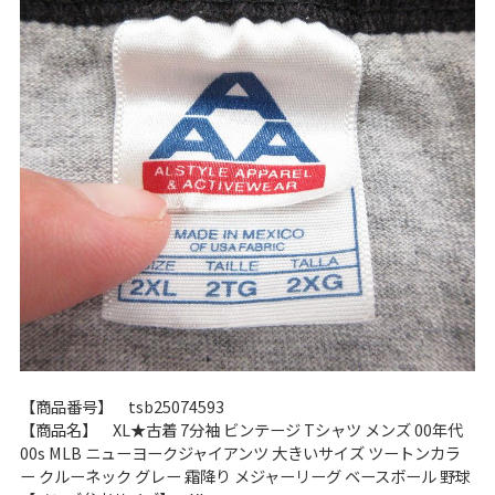
60年代
50年代
40年代
すべての年代を見る
週刊ラッシュアウト新聞
古着コラム
メディア・イベント情報
Youtube 古着屋Rush Out チャンネル
【商品番号】 tsb25074593
【商品名】 XL★古着 7分袖 ビンテージ Tシャツ メンズ 00年代
00s MLB ニューヨークジャイアンツ 大きいサイズ ツートンカラ
スタッフコーディネート
ー クルーネック グレー 霜降り メジャーリーグ ベースボール 野球