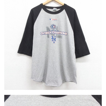
リーバイス
チック
ア行
カ行
サ行
タ行
ナ行
ハ行
マ行
ラ行
アイテムから探す
Search by Item
ジャケット
スウェット
セーター
長袖シャツ
半袖シャツ
Tシャツ
パンツ
レディース
子供服
雑貨/小物