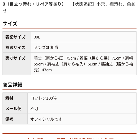
B（目立つ汚れ・リペア等あり）
【状態追記】小穴、襟汚れ、色あ
せ
すべての年代を見る
サイズ
表記サイズ
3XL
週刊ラッシュアウト新聞
参考サイズ
メンズXL相当
実寸サイズ
着丈（肩から裾）75cm / 着幅（脇から脇）71cm / 肩幅
55cm / 肩袖丈（肩から袖先）61cm / 脇袖丈（脇から袖
古着コラム
先）47cm
メディア・イベント情報
商品詳細
素材
コットン100％
Youtube 古着屋Rush Out チャンネル
メール便
不可
スタッフコーディネート
備考
オフィシャルです