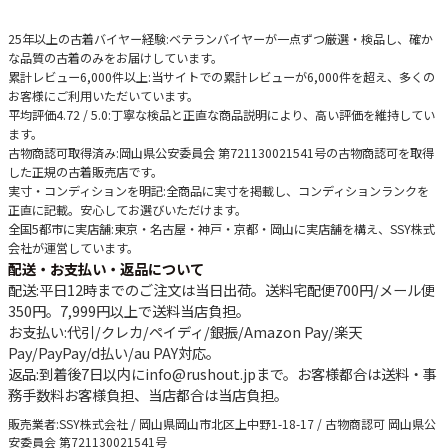
25年以上の古着バイヤー経験
:ベテランバイヤーが一点ずつ厳選・検品し、確か
な品質の古着のみをお届けしています。
累計レビュー6,000件以上
:当サイトでの累計レビューが6,000件を超え、多くの
お客様にご利用いただいています。
平均評価4.72 / 5.0
:丁寧な検品と正直な商品説明により、高い評価を維持してい
ます。
古物商認可取得済み
:岡山県公安委員会 第721130021541号の古物商認可を取得
した正規の古着販売店です。
実寸・コンディションを明記
:全商品に実寸を掲載し、コンディションランクを
正直に記載。安心してお選びいただけます。
全国5都市に実店舗
:東京・名古屋・神戸・京都・岡山に実店舗を構え、SSY株式
会社が運営しています。
配送・お支払い・返品について
配送
:平日12時までのご注文は当日出荷。送料宅配便
700円
/メール便
350円
。
7,999円以上で送料当店負担
。
お支払い
:代引/クレカ/ペイディ/銀振/Amazon Pay/楽天
Pay/PayPay/d払い/au PAY対応。
返品
:到着後7日以内にinfo@rushout.jpまで。お客様都合は送料・事
務手数料お客様負担、当店都合は当店負担。
販売業者
:SSY株式会社 / 岡山県岡山市北区上中野1-18-17 / 古物商認可 岡山県公
安委員会 第721130021541号