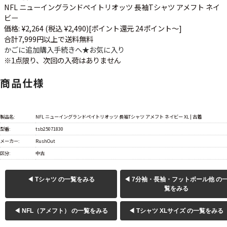
NFL ニューイングランドペイトリオッツ 長袖Tシャツ アメフト ネイ
ビー
価格: ¥2,264 (税込 ¥2,490)
[ポイント還元 24ポイント～]
合計7,999円以上で送料無料
かごに追加
購入手続きへ
★
お気に入り
※1点限り、次回の入荷はありません
商品仕様
製品名:
NFL ニューイングランドペイトリオッツ 長袖Tシャツ アメフト ネイビー XL | 古着
型番:
tsb25071830
メーカー:
RushOut
区分:
中古
◀ Tシャツ の一覧をみる
◀ 7分袖・長袖・フットボール他 の
覧をみる
◀ NFL（アメフト） の一覧をみる
◀ Tシャツ XLサイズ の一覧をみる