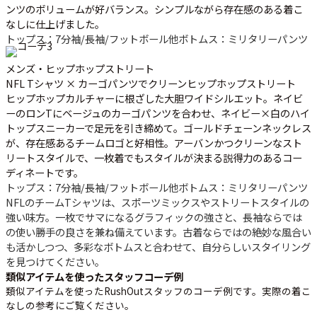
ンツのボリュームが好バランス。シンプルながら存在感のある着こ
なしに仕上げました。
トップス：7分袖/長袖/フットボール他
ボトムス：ミリタリーパンツ
メンズ・ヒップホップストリート
NFL Tシャツ × カーゴパンツでクリーンヒップホップストリート
ヒップホップカルチャーに根ざした大胆ワイドシルエット。ネイビ
ーのロンTにベージュのカーゴパンツを合わせ、ネイビー×白のハイ
トップスニーカーで足元を引き締めて。ゴールドチェーンネックレス
が、存在感あるチームロゴと好相性。アーバンかつクリーンなスト
リートスタイルで、一枚着でもスタイルが決まる説得力のあるコー
ディネートです。
トップス：7分袖/長袖/フットボール他
ボトムス：ミリタリーパンツ
NFLのチームTシャツは、スポーツミックスやストリートスタイルの
強い味方。一枚でサマになるグラフィックの強さと、長袖ならでは
の使い勝手の良さを兼ね備えています。古着ならではの絶妙な風合い
も活かしつつ、多彩なボトムスと合わせて、自分らしいスタイリング
を見つけてください。
類似アイテムを使ったスタッフコーデ例
類似アイテムを使ったRushOutスタッフのコーデ例です。実際の着こ
なしの参考にご覧ください。