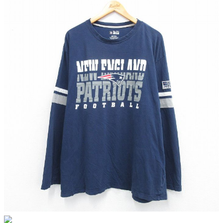
こだわりから探す
Search by Particular
サイズから探す（メンズ）
Search by Size
ジャケット
XS
S
M
L
XL
スウェット
XS
S
M
L
XL
長袖シャツ
XS
S
M
L
XL
半袖シャツ
XS
S
M
L
XL
Tシャツ
XS
S
M
L
XL
W30以下
W31,W32
W33,W34
パンツ
W35,W36
W37以上