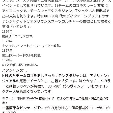
イベントとして知られています。各チームのロゴやカラーは非常に
アイコニックで、チームウェアやスタジャン、Tシャツは古着市場で
高い人気を誇ります。特に80～90年代のヴィンテージプリントやサ
テンジャケットはアメリカンスポーツカルチャーの象徴として根強く
支持されています。
1920年
前身リーグとして設立。
1922年
ナショナル・フットボール・リーグへ改称。
1967年
第1回スーパーボウルを開催。
1970年
AFLと合併し現在の体制へ。
スタジャン文化
NFLの各チームロゴをあしらったサテンスタジャンは、アメリカンカ
ジュアルの定番アイテムとして古着で人気です。鮮やかなチームカラ
ーと刺繍ワッペンが特徴で、80～90年代のヴィンテージものはコレ
クター人気も高くなっています。
※ ブランド情報はRushOut古着バイヤーによる25年以上の経験・調査に基づき
ます
一番簡単なビンテージTシャツの見分け方！値段相場やコーデのコツ
もご紹介