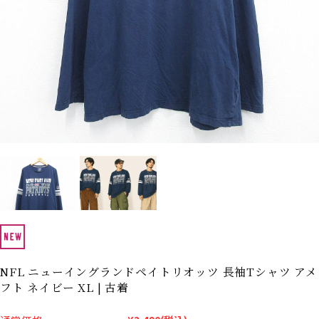
Search by Hotword
今週のHOTワード（7/29〜8/4）
1
Tシャツ USA製
2
映画
3
ミリタリー
4
スターウォーズ
5
ラルフローレン
6
大きいサイズ
7
アニメ
8
ディズニー
ブランドから探す
Search by Brand
ザ・ノース・フェイ
ラルフ ローレン
ス
チャンピオン
パタゴニア
カーハート
ディッキーズ
NFL ニューイングランドペイトリオッツ 長袖Tシャツ アメ
フト ネイビー XL | 古着
アディダス
ナイキ
ラッセル・アスレチ