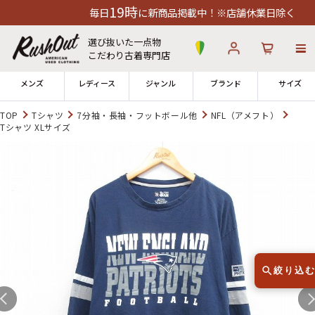
19時
毎日
に新商品掲載中！※店舗休業日除く
選び抜いた一点物
こだわり古着専門店
メンズ
レディース
ジャンル
ブランド
サイズ
TOP
Tシャツ
7分袖・長袖・フットボール他
NFL（アメフト）
Tシャツ XLサイズ
ログイン
お気に入り
カート
店舗一覧
→
全国7店舗・公式通販の比較
12時までのご注文で当日出荷！
発送について
※対応不可：日祝、長期休暇、セール
絞り込