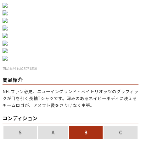
マニアックから探す
Search by Maniac
バンド
アニメ
映画
Tシャツ
Tシャツ
Tシャツ
USA製
ボロ
ミリタリー
商品番号 tsb25071830
すべてのマニアックを見る
商品紹介
NFLファン必見、
ニューイングランド・ペイトリオッツ
のグラフィッ
クが目を引く長袖Tシャツです。深みのある
ネイビー
ボディに映える
チームロゴが、アメフト愛をさりげなく主張。
年代から探す
Search by Period
コンディション
90年代
80年代
70年代
S
A
B
C
60年代
50年代
40年代