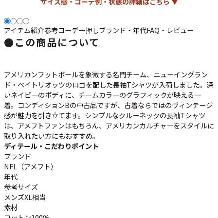
サイズ感・コーデ例・状態の詳細はこちら ▼
ご利用案内
お客様の声
レビュー1万件突破
お気に入りリスト
アイテム紹介
参考コーデ
一押し
ブランド・年代
FAQ・レビュー
●
この商品について
会員登録
メルマガ登録
会社概要
アメリカンフットボールを象徴する名門チーム、
ニューイングラン
店舗一覧
ド・ペイトリオッツ
のロゴを配した長袖Tシャツが入荷しました。深
い
ネイビー
のボディに、チームカラーのグラフィックが映える一
古着卸売
着。コンディションBの中古品ですが、古着ならではのヴィンテージ
特定商取引法に基づく表示
感が魅力を引き立てます。シンプルなクルーネックの長袖Tシャツ
プライバシーポリシー
は、
アメフト
ファンはもちろん、アメリカンカルチャーをスタイルに
取り入れたい方にもおすすめ。
お問い合わせ
ディテール・こだわりポイント
ブランド
NFL（アメフト）
年代
参考サイズ
メンズXL相当
素材
コットン100％