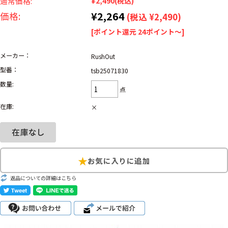
通常価格:
¥2,490
(税込)
リーバイス
ック
¥2,264
価格:
(税込 ¥2,490)
[ポイント還元 24ポイント～]
ア行
カ行
サ行
タ行
ナ行
ハ行
マ行
ラ行
メーカー：
RushOut
型番：
tsb25071830
数量:
点
アイテムから探す
Search by Item
在庫:
×
ジャケット
スウェット
セーター
長袖シャツ
半袖シャツ
Tシャツ
パンツ
レディース
子供服
返品についての詳細はこちら
雑貨/小物