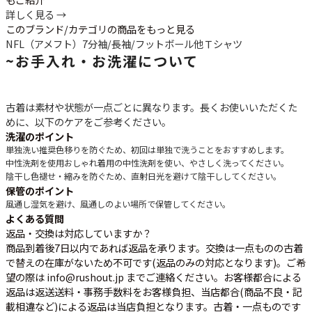
詳しく見る →
このブランド/カテゴリの商品をもっと見る
NFL（アメフト）
7分袖/長袖/フットボール他
Ｔシャツ
~
お手入れ・お洗濯について
古着は素材や状態が一点ごとに異なります。長くお使いいただくた
めに、以下のケアをご参考ください。
洗濯のポイント
単独洗い推奨
色移りを防ぐため、初回は単独で洗うことをおすすめします。
中性洗剤を使用
おしゃれ着用の中性洗剤を使い、やさしく洗ってください。
陰干し
色褪せ・縮みを防ぐため、直射日光を避けて陰干ししてください。
保管のポイント
風通し
湿気を避け、風通しのよい場所で保管してください。
よくある質問
返品・交換は対応していますか？
商品到着後7日以内であれば返品を承ります。交換は一点ものの古着
で替えの在庫がないため不可です(返品のみの対応となります)。ご希
望の際は info@rushout.jp までご連絡ください。お客様都合による
返品は返送送料・事務手数料をお客様負担、当店都合(商品不良・記
載相違など)による返品は当店負担となります。古着・一点ものです