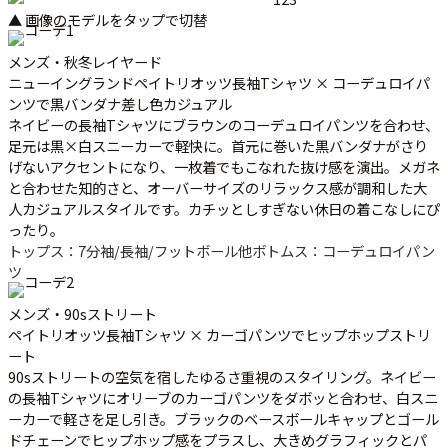
▲ 画像のモデルをタップで切替
メンズ・秋冬レイヤード
ニューイングランドペイトリオッツ長袖Tシャツ × コーデュロイパ
ンツで黒バンダナ差し色カジュアル
ネイビーの長袖Tシャツにブラウンのコーデュロイパンツを合わせ、
足元は黒×白スニーカーで軽快に。首元に巻いた黒バンダナがさり
げないアクセントになり、一枚着でもこなれた抜け感を演出。メガネ
と合わせた知的さと、オーバーサイズのリラックス感が調和した大
人カジュアルスタイルです。カチッとしすぎない休日の着こなしにぴ
ったり。
トップス：7分袖/長袖/フットボール他
ボトムス：コーデュロイパン
ツ
メンズ・90sストリート
ペイトリオッツ長袖Tシャツ × カーゴパンツでヒップホップストリ
ート
90sストリートの空気を宿したゆるさ重視のスタイリング。ネイビー
の長袖Tシャツにオリーブのカーゴパンツをダボッと合わせ、白スニ
ーカーで軽さを足し引き。ブラックのベースボールキャップとゴール
ドチェーンでヒップホップ感をプラスし、大きめグラフィックとパ