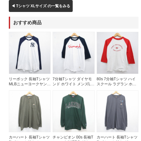
◀ Tシャツ XLサイズ の一覧をみる
おすすめ商品
リーボック 長袖Tシャツ
7分袖Tシャツ ダイヤモ
80s 7分袖Tシャツ ハイ
MLBニューヨークヤンキ
ンド ホワイト メンズL相
スクール ラグラン ホワ
ース ホワイト メンズXL
当 | 古着
イト メンズS相当 | 古着
相当 | 古着
カーハート 長袖Tシャツ
チャンピオン 00s 長袖T
カーハート 長袖Tシャツ