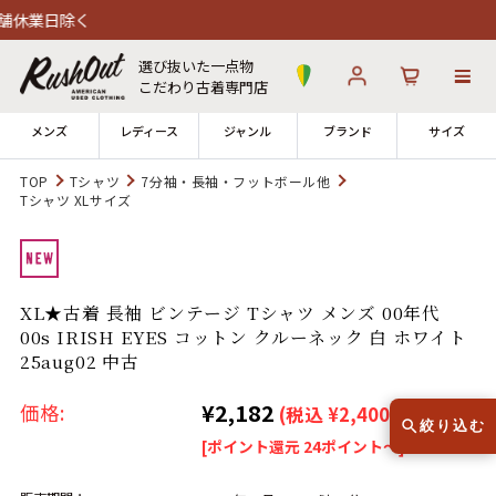
選び抜いた一点物
こだわり古着専門店
メンズ
レディース
ジャンル
ブランド
サイズ
TOP
Tシャツ
7分袖・長袖・フットボール他
Tシャツ XLサイズ
ログイン
お気に入り
カート
店舗一覧
→
全国7店舗・公式通販の比較
XL★古着 長袖 ビンテージ Tシャツ メンズ 00年代
00s IRISH EYES コットン クルーネック 白 ホワイト
25aug02 中古
12時までのご注文で当日出荷！
発送について
※対応不可：日祝、長期休暇、セール
¥2,182
価格:
(税込 ¥2,400)
絞り込む
[ポイント還元 24ポイント～]