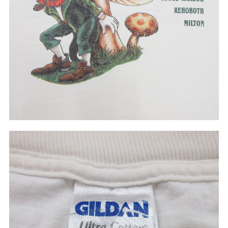
60年代
50年代
40年代
すべての年代を見る
週刊ラッシュアウト新聞
古着コラム
メディア・イベント情報
Youtube 古着屋Rush Out チャンネル
スタッフコーディネート