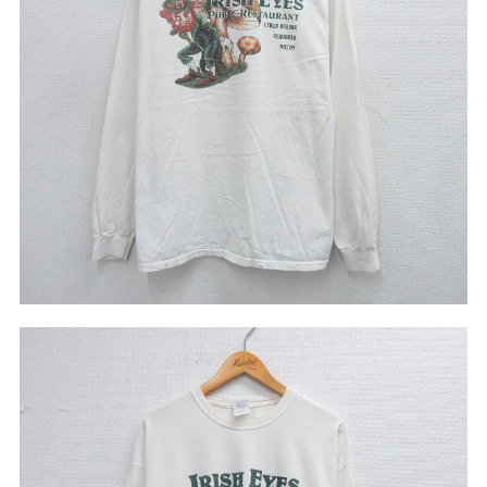
リーバイス
チック
ア行
カ行
サ行
タ行
ナ行
ハ行
マ行
ラ行
アイテムから探す
Search by Item
ジャケット
スウェット
セーター
長袖シャツ
半袖シャツ
Tシャツ
パンツ
レディース
子供服
雑貨/小物