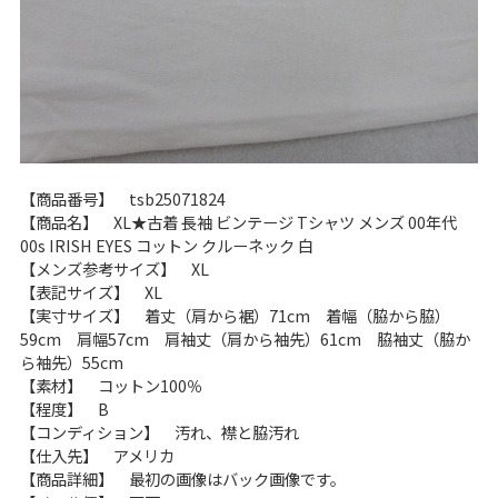
【商品番号】 tsb25071824
【商品名】 XL★古着 長袖 ビンテージ Tシャツ メンズ 00年代
00s IRISH EYES コットン クルーネック 白
【メンズ参考サイズ】 XL
【表記サイズ】 XL
【実寸サイズ】 着丈（肩から裾）71cm 着幅（脇から脇）
59cm 肩幅57cm 肩袖丈（肩から袖先）61cm 脇袖丈（脇か
ら袖先）55cm
【素材】 コットン100％
【程度】 B
【コンディション】 汚れ、襟と脇汚れ
【仕入先】 アメリカ
【商品詳細】 最初の画像はバック画像です。