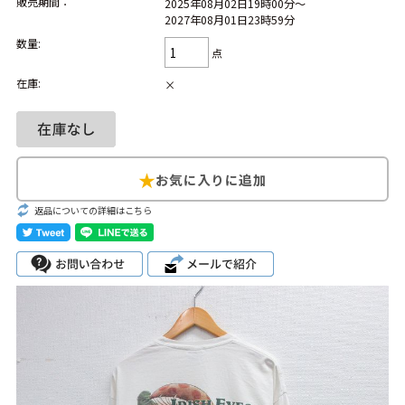
販売期間：
2025年08月02日19時00分～
2027年08月01日23時59分
Search by Hotword
今週のHOTワード（7/29〜8/4）
数量:
点
1
Tシャツ USA製
2
映画
3
ミリタリー
4
スターウォーズ
在庫:
×
5
ラルフローレン
6
大きいサイズ
7
アニメ
8
ディズニー
ブランドから探す
Search by Brand
返品についての詳細はこちら
ザ・ノース・フェ
ラルフ ローレン
イス
チャンピオン
パタゴニア
カーハート
ディッキーズ
アディダス
ナイキ
ラッセル・アスレ