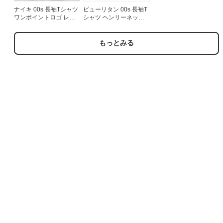
ナイキ 00s 長袖Tシャツ
ピューリタン 00s 長袖T
ワンポイントロゴ レッ
シャツ ヘンリーネック
ド メンズXL相当 | 古着
グリーン メンズL相当 |
古着
もっとみる