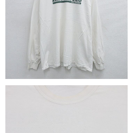
こだわりから探す
Search by Particular
サイズから探す（メンズ）
Search by Size
ジャケット
XS
S
M
L
XL
スウェット
XS
S
M
L
XL
長袖シャツ
XS
S
M
L
XL
半袖シャツ
XS
S
M
L
XL
Tシャツ
XS
S
M
L
XL
W30以下
W31,W32
パンツ
W33,W34
W35,W36