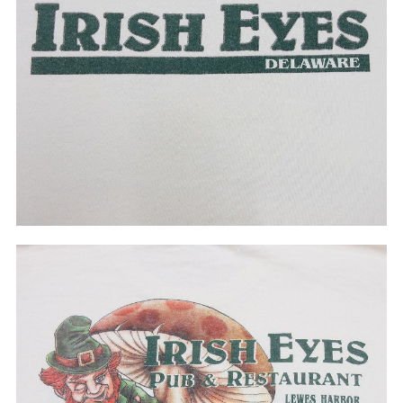
W37以上
マニアックから探す
Search by Maniac
バンド
アニメ
映画
Tシャツ
Tシャツ
Tシャツ
USA製
ボロ
ミリタリー
すべてのマニアックを見る
年代から探す
Search by Period
90年代
80年代
70年代