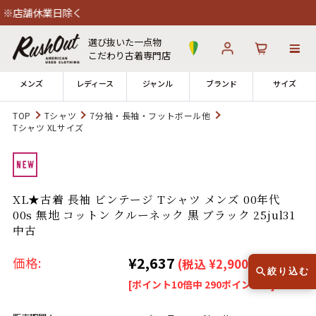
休業日除く
選び抜いた一点物
こだわり古着専門店
メンズ
レディース
ジャンル
ブランド
サイズ
TOP
Tシャツ
7分袖・長袖・フットボール他
Tシャツ XLサイズ
ログイン
お気に入り
カート
店舗一覧
→
全国7店舗・公式通販の比較
XL★古着 長袖 ビンテージ Tシャツ メンズ 00年代
00s 無地 コットン クルーネック 黒 ブラック 25jul31
中古
12時までのご注文で当日出荷！
発送について
※対応不可：日祝、長期休暇、セール
¥2,637
価格:
(税込 ¥2,900)
絞り込む
[ポイント10倍中 290ポイント～]