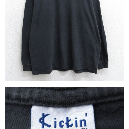
リーバイス
チック
ア行
カ行
サ行
タ行
ナ行
ハ行
マ行
ラ行
アイテムから探す
Search by Item
ジャケット
スウェット
セーター
長袖シャツ
半袖シャツ
Tシャツ
パンツ
レディース
子供服
雑貨/小物