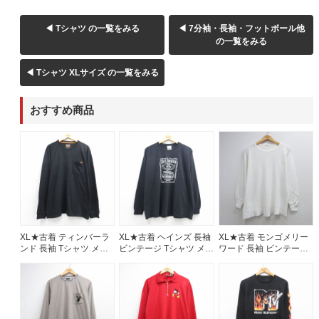
◀ Tシャツ の一覧をみる
◀ 7分袖・長袖・フットボール他
ご利用案内
の一覧をみる
お客様の声
レビュー1万件突破
お気に入りリスト
◀ Tシャツ XLサイズ の一覧をみる
会員登録
おすすめ商品
メルマガ登録
会社概要
店舗一覧
古着卸売
特定商取引法に基づく表示
プライバシーポリシー
お問い合わせ
XL★古着 ティンバーラ
XL★古着 ヘインズ 長袖
XL★古着 モンゴメリー
ンド 長袖 Tシャツ メン
ビンテージ Tシャツ メン
ワード 長袖 ビンテージ
ズ 胸ポケット付き デッ
ズ 00年代 00s BLISS
サーマル Tシャツ メンズ
ドストック コットン ク
SHOWCLUB コットン
80年代 80s 無地 大きい
ルーネック ブラック
クルーネック ブラック
サイズ クルーネック ホ
26aug10
26aug10
ワイト 26aug10