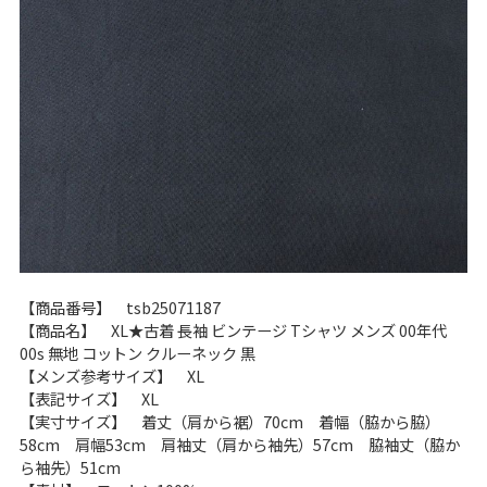
W37以上
マニアックから探す
Search by Maniac
バンド
アニメ
映画
Tシャツ
Tシャツ
Tシャツ
USA製
ボロ
ミリタリー
すべてのマニアックを見る
【商品番号】 tsb25071187
【商品名】 XL★古着 長袖 ビンテージ Tシャツ メンズ 00年代
00s 無地 コットン クルーネック 黒
【メンズ参考サイズ】 XL
【表記サイズ】 XL
年代から探す
Search by Period
【実寸サイズ】 着丈（肩から裾）70cm 着幅（脇から脇）
58cm 肩幅53cm 肩袖丈（肩から袖先）57cm 脇袖丈（脇か
ら袖先）51cm
90年代
80年代
70年代