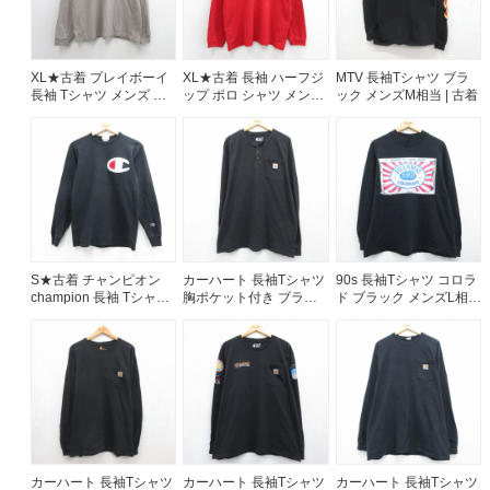
XL★古着 プレイボーイ
XL★古着 長袖 ハーフジ
MTV 長袖Tシャツ ブラ
長袖 Tシャツ メンズ 胸
ップ ポロ シャツ メンズ
ック メンズM相当 | 古着
ポケット付き コットン
00年代 00s ディズニー
クルーネック グレー
ミッキー コットン レッ
26aug10
ド 26aug10
S★古着 チャンピオン
カーハート 長袖Tシャツ
90s 長袖Tシャツ コロラ
champion 長袖 Tシャツ
胸ポケット付き ブラッ
ド ブラック メンズL相当
メンズ ワンポイントロ
ク メンズXL相当 | 古着
| 古着
ゴ コットン クルーネッ
ク ブラック 26aug10
カーハート 長袖Tシャツ
カーハート 長袖Tシャツ
カーハート 長袖Tシャツ