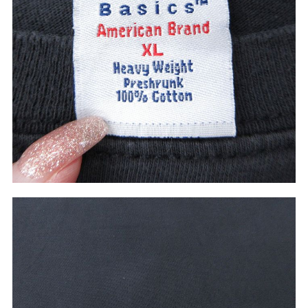
こだわりから探す
Search by Particular
サイズから探す（メンズ）
Search by Size
ジャケット
XS
S
M
L
XL
スウェット
XS
S
M
L
XL
長袖シャツ
XS
S
M
L
XL
半袖シャツ
XS
S
M
L
XL
Tシャツ
XS
S
M
L
XL
W30以下
W31,W32
パンツ
W33,W34
W35,W36