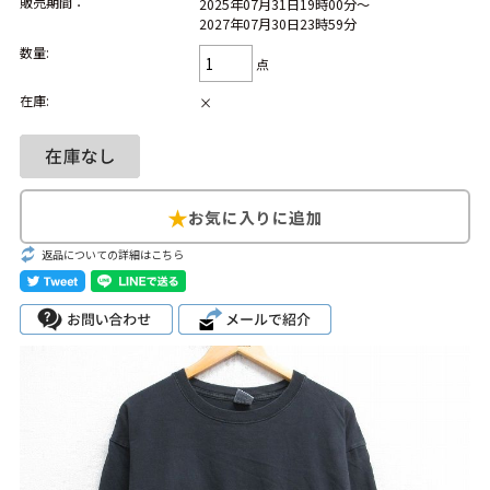
販売期間：
2025年07月31日19時00分～
2027年07月30日23時59分
Search by Hotword
今週のHOTワード（7/29〜8/4）
数量:
点
1
Tシャツ USA製
2
映画
3
ミリタリー
4
スターウォーズ
在庫:
×
5
ラルフローレン
6
大きいサイズ
7
アニメ
8
ディズニー
ブランドから探す
Search by Brand
返品についての詳細はこちら
ザ・ノース・フェ
ラルフ ローレン
イス
チャンピオン
パタゴニア
カーハート
ディッキーズ
アディダス
ナイキ
ラッセル・アスレ