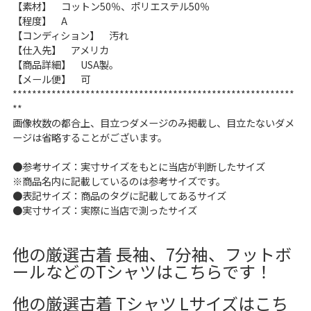
【素材】 コットン50％、ポリエステル50％
【程度】 A
ご利用案内
【コンディション】 汚れ
【仕入先】 アメリカ
お客様の声
レビュー1万件突破
【商品詳細】 USA製。
お気に入りリスト
【メール便】 可
会員登録
**********************************************************
**
メルマガ登録
画像枚数の都合上、目立つダメージのみ掲載し、目立たないダメ
会社概要
ージは省略することがございます。
店舗一覧
●参考サイズ：実寸サイズをもとに当店が判断したサイズ
古着卸売
※商品名内に記載しているのは参考サイズです。
特定商取引法に基づく表示
●表記サイズ：商品のタグに記載してあるサイズ
プライバシーポリシー
●実寸サイズ：実際に当店で測ったサイズ
お問い合わせ
他の厳選古着 長袖、7分袖、フットボ
ールなどのTシャツはこちらです！
他の厳選古着 Tシャツ Lサイズはこち