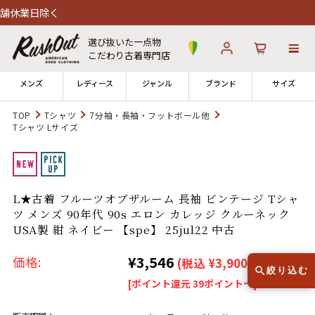
日除く
選び抜いた一点物
こだわり古着専門店
メンズ
レディース
ジャンル
ブランド
サイズ
TOP
Tシャツ
7分袖・長袖・フットボール他
Tシャツ Lサイズ
ログイン
お気に入り
カート
店舗一覧
→
全国7店舗・公式通販の比較
L★古着 フルーツオブザルーム 長袖 ビンテージ Tシャ
ツ メンズ 90年代 90s エロン カレッジ クルーネック
USA製 紺 ネイビー 【spe】 25jul22 中古
12時までのご注文で当日出荷！
発送について
※対応不可：日祝、長期休暇、セール
¥3,546
価格:
(税込 ¥3,900)
絞り込む
[ポイント還元 39ポイント～]