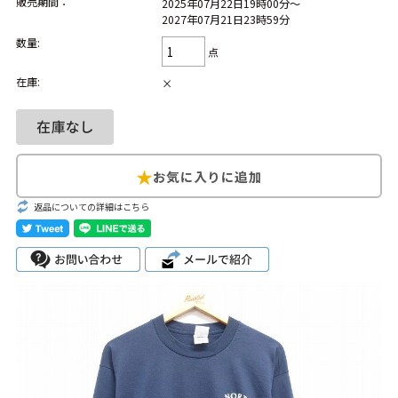
販売期間：
2025年07月22日19時00分～
2027年07月21日23時59分
Search by Hotword
今週のHOTワード（7/29〜8/4）
数量:
点
1
Tシャツ USA製
2
映画
3
ミリタリー
4
スターウォーズ
在庫:
×
5
ラルフローレン
6
大きいサイズ
7
アニメ
8
ディズニー
ブランドから探す
Search by Brand
返品についての詳細はこちら
ザ・ノース・フェ
ラルフ ローレン
イス
チャンピオン
パタゴニア
カーハート
ディッキーズ
アディダス
ナイキ
ラッセル・アスレ