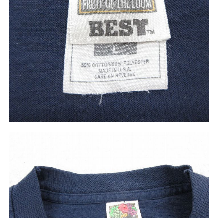
W37以上
マニアックから探す
Search by Maniac
バンド
アニメ
映画
Tシャツ
Tシャツ
Tシャツ
USA製
ボロ
ミリタリー
すべてのマニアックを見る
年代から探す
Search by Period
90年代
80年代
70年代