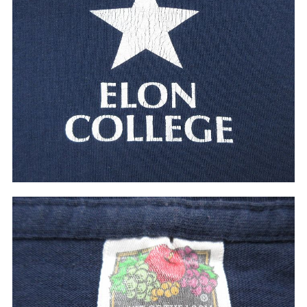
こだわりから探す
Search by Particular
サイズから探す（メンズ）
Search by Size
ジャケット
XS
S
M
L
XL
スウェット
XS
S
M
L
XL
長袖シャツ
XS
S
M
L
XL
半袖シャツ
XS
S
M
L
XL
Tシャツ
XS
S
M
L
XL
W30以下
W31,W32
パンツ
W33,W34
W35,W36