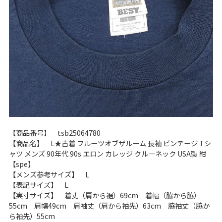
60年代
50年代
40年代
すべての年代を見る
週刊ラッシュアウト新聞
古着コラム
【商品番号】 tsb25064780
【商品名】 L★古着 フルーツオブザルーム 長袖 ビンテージ Tシ
メディア・イベント情報
ャツ メンズ 90年代 90s エロン カレッジ クルーネック USA製 紺
【spe】
【メンズ参考サイズ】 L
Youtube 古着屋Rush Out チャンネル
【表記サイズ】 L
【実寸サイズ】 着丈（肩から裾）69cm 着幅（脇から脇）
55cm 肩幅49cm 肩袖丈（肩から袖先）63cm 脇袖丈（脇か
スタッフコーディネート
ら袖先）55cm