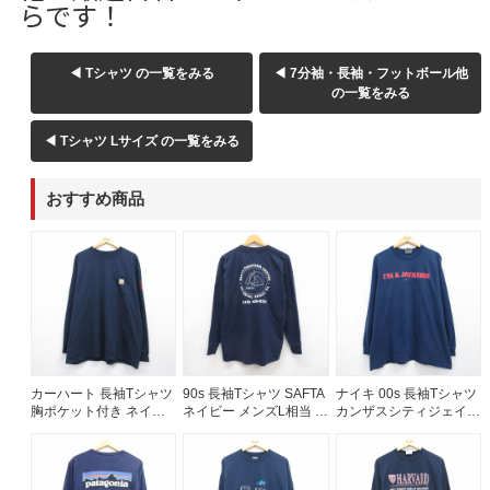
らです！
◀ Tシャツ の一覧をみる
◀ 7分袖・長袖・フットボール他
の一覧をみる
◀ Tシャツ Lサイズ の一覧をみる
おすすめ商品
カーハート 長袖Tシャツ
90s 長袖Tシャツ SAFTA
ナイキ 00s 長袖Tシャツ
胸ポケット付き ネイビ
ネイビー メンズL相当 |
カンザスシティジェイホ
ー メンズXL相当 | 古着
古着
ークス ネイビー メンズ
XL相当 | 古着