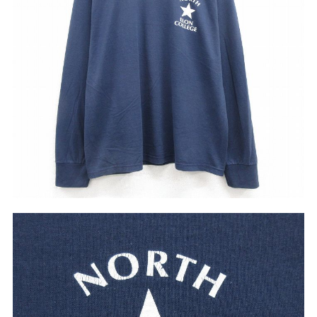
リーバイス
チック
ア行
カ行
サ行
タ行
ナ行
ハ行
マ行
ラ行
アイテムから探す
Search by Item
ジャケット
スウェット
セーター
長袖シャツ
半袖シャツ
Tシャツ
パンツ
レディース
子供服
雑貨/小物