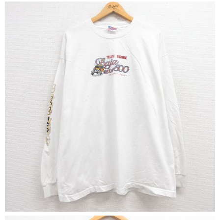
こだわりから探す
Search by Particular
サイズから探す（メンズ）
Search by Size
ジャケット
XS
S
M
L
XL
スウェット
XS
S
M
L
XL
長袖シャツ
XS
S
M
L
XL
半袖シャツ
XS
S
M
L
XL
Tシャツ
XS
S
M
L
XL
W30以下
W31,W32
W33,W34
パンツ
W35,W36
W37以上