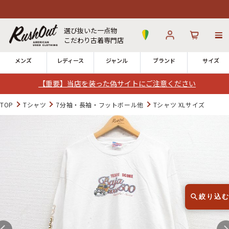
選び抜いた一点物
こだわり古着専門店
メンズ
レディース
ジャンル
ブランド
サイズ
【重要】当店を装った偽サイトにご注意ください
ログイン
お気に入り
カート
TOP
Tシャツ
7分袖・長袖・フットボール他
Tシャツ XLサイズ
店舗一覧
→
全国7店舗・公式通販の比較
12時までのご注文で当日出荷！
発送について
※対応不可：日祝、長期休暇、セール
絞り込