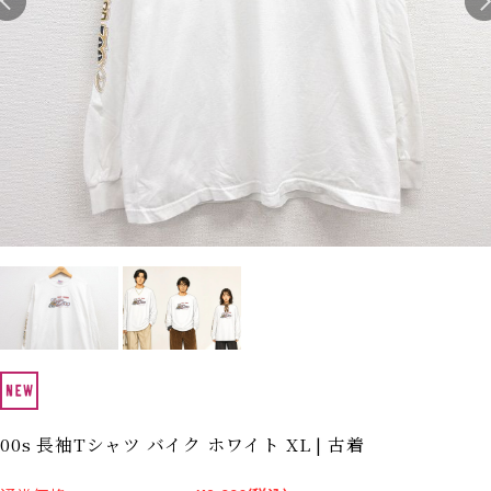
Search by Hotword
今週のHOTワード（7/29〜8/4）
1
Tシャツ USA製
2
映画
3
ミリタリー
4
スターウォーズ
5
ラルフローレン
6
大きいサイズ
7
アニメ
8
ディズニー
ブランドから探す
Search by Brand
ザ・ノース・フェイ
ラルフ ローレン
ス
チャンピオン
パタゴニア
カーハート
ディッキーズ
アディダス
ナイキ
00s 長袖Tシャツ バイク ホワイト XL | 古着
ラッセル・アスレチ