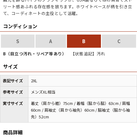
リート感あふれる存在感を放ちます。ホワイトベースが柄を引き立
て、コーディネートの主役として活躍。
コンディション
S
A
B
C
B（目立つ汚れ・リペア等あり）
【状態追記】汚れ
サイズ
表記サイズ
2XL
参考サイズ
メンズXL相当
実寸サイズ
着丈（肩から裾）75cm / 着幅（脇から脇）63cm / 肩幅
60cm / 肩袖丈（肩から袖先）60cm / 脇袖丈（脇から袖
先）52cm
商品詳細