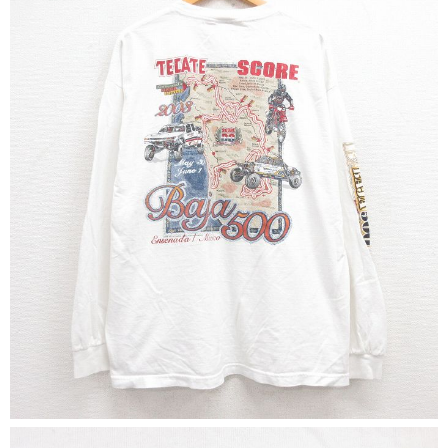
マニアックから探す
Search by Maniac
バンド
アニメ
映画
Tシャツ
Tシャツ
Tシャツ
USA製
ボロ
ミリタリー
すべてのマニアックを見る
年代から探す
Search by Period
90年代
80年代
70年代
60年代
50年代
40年代