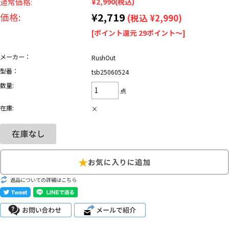
リーバイス
通常価格:
¥2,990
(税込)
ック
¥2,719
価格:
(税込 ¥2,990)
[ポイント還元 29ポイント～]
ア行
カ行
サ行
タ行
ナ行
ハ行
マ行
ラ行
メーカー：
RushOut
型番：
tsb25060524
数量:
点
アイテムから探す
Search by Item
在庫:
×
ジャケット
スウェット
セーター
長袖シャツ
半袖シャツ
Tシャツ
パンツ
レディース
子供服
返品についての詳細はこちら
雑貨/小物