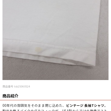
商品番号 tsb25060524
商品紹介
00年代の雰囲気をそのまま閉じ込めた、
ビンテージ 長袖Tシャツ
。
胸元を飾るバイクのグラフィックが、USA製ならではの無骨でスト