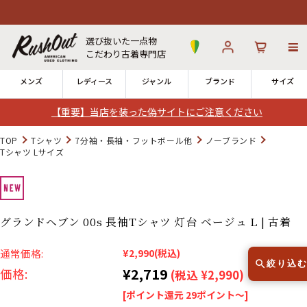
選び抜いた一点物
こだわり古着専門店
メンズ
レディース
ジャンル
ブランド
サイズ
【重要】当店を装った偽サイトにご注意ください
ログイン
お気に入り
カート
TOP
Tシャツ
7分袖・長袖・フットボール他
ノーブランド
Tシャツ Lサイズ
店舗一覧
→
全国7店舗・公式通販の比較
グランドヘブン 00s 長袖Tシャツ 灯台 ベージュ L | 古着
12時までのご注文で当日出荷！
発送について
※対応不可：日祝、長期休暇、セール
通常価格:
¥2,990
(税込)
絞り込
¥2,719
価格:
(税込 ¥2,990)
[ポイント還元 29ポイント～]