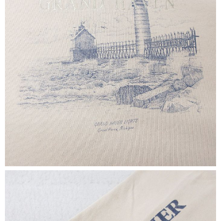
こだわりから探す
Search by Particular
サイズから探す（メンズ）
Search by Size
ジャケット
XS
S
M
L
XL
スウェット
XS
S
M
L
XL
長袖シャツ
XS
S
M
L
XL
半袖シャツ
XS
S
M
L
XL
Tシャツ
XS
S
M
L
XL
W30以下
W31,W32
W33,W34
パンツ
W35,W36
W37以上