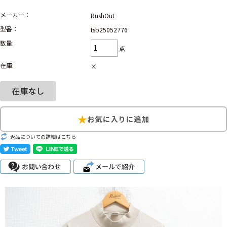
メーカー：
RushOut
Search by Hotword
今週のHOTワード（7/29〜8/4）
型番：
tsb25052776
数量:
1
Tシャツ USA製
2
映画
3
ミリタリー
4
スターウォーズ
点
5
ラルフローレン
6
大きいサイズ
7
アニメ
8
ディズニー
在庫:
×
ブランドから探す
Search by Brand
ザ・ノース・フェイ
ラルフ ローレン
ス
返品についての詳細はこちら
チャンピオン
パタゴニア
カーハート
ディッキーズ
アディダス
ナイキ
ラッセル・アスレチ