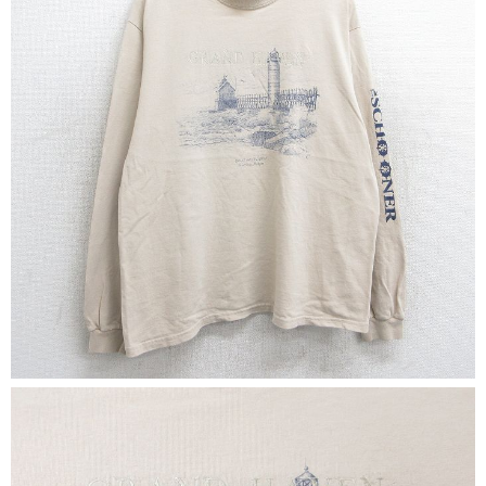
リーバイス
ック
ア行
カ行
サ行
タ行
ナ行
ハ行
マ行
ラ行
アイテムから探す
Search by Item
ジャケット
スウェット
セーター
長袖シャツ
半袖シャツ
Tシャツ
パンツ
レディース
子供服
雑貨/小物