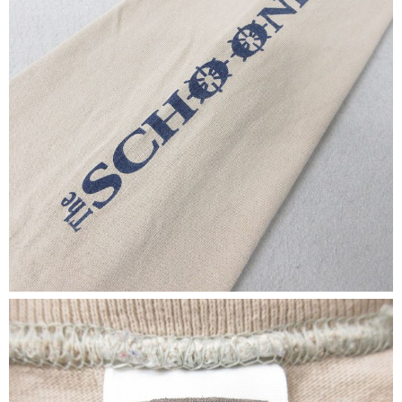
マニアックから探す
Search by Maniac
バンド
アニメ
映画
Tシャツ
Tシャツ
Tシャツ
USA製
ボロ
ミリタリー
すべてのマニアックを見る
年代から探す
Search by Period
90年代
80年代
70年代
60年代
50年代
40年代