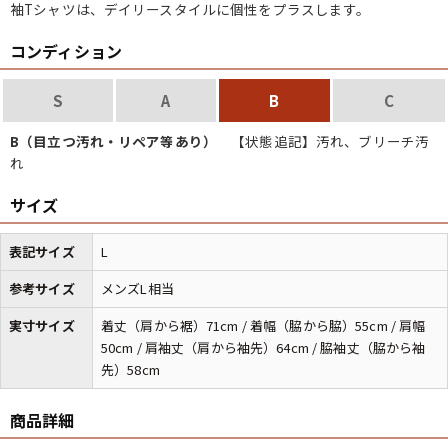
袖Tシャツは、デイリースタイルに個性をプラスします。
コンディション
S
A
B
C
B（目立つ汚れ・リペア等あり）
【状態追記】汚れ、ブリーチ汚
れ
サイズ
表記サイズ
L
参考サイズ
メンズL相当
実寸サイズ
着丈（肩から裾）71cm / 着幅（脇から脇）55cm / 肩幅
50cm / 肩袖丈（肩から袖先）64cm / 脇袖丈（脇から袖
先）58cm
商品詳細