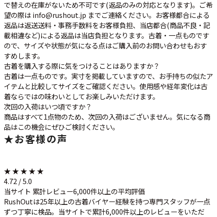
で替えの在庫がないため不可です(返品のみの対応となります)。ご希
望の際は info@rushout.jp までご連絡ください。お客様都合による
返品は返送送料・事務手数料をお客様負担、当店都合(商品不良・記
載相違など)による返品は当店負担となります。古着・一点ものです
ので、サイズや状態が気になる点はご購入前のお問い合わせもおす
すめします。
古着を購入する際に気をつけることはありますか？
古着は一点ものです。実寸を掲載していますので、お手持ちの似たア
イテムと比較してサイズをご確認ください。使用感や経年変化は古
着ならではの味わいとしてお楽しみいただけます。
次回の入荷はいつ頃ですか？
商品はすべて1点物のため、次回の入荷はございません。気になる商
品はこの機会にぜひご検討ください。
★
お客様の声
★ ★ ★ ★ ★
4.72 / 5.0
当サイト 累計レビュー6,000件以上の平均評価
RushOutは25年以上の古着バイヤー経験を持つ専門スタッフが一点
ずつ丁寧に検品。当サイトで累計6,000件以上のレビューをいただ