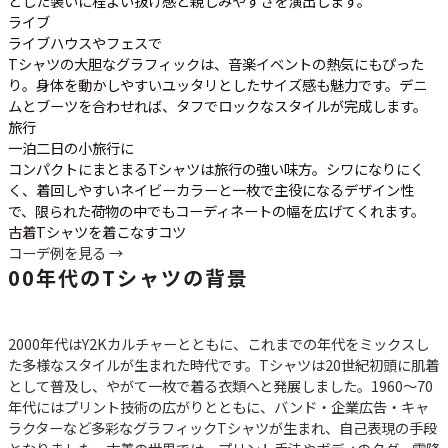
とした装いに程よい抜け感と親しみやすさを演出します。
ライブ
ライブハウスやフェスで
Tシャツの大胆なグラフィックは、音楽イベントの熱気にもぴった
り。身体を動かしやすいユッタリとしたサイズ感も魅力です。デニ
ムとブーツを合わせれば、タフでロックなスタイルが完成します。
旅行
一泊二日の小旅行に
コンパクトにまとまるTシャツは旅行の強い味方。シワになりにく
く、着回しやすいネイビーカラーと一枚で主役になるデザイン性
で、限られた荷物の中でもコーディネートの幅を広げてくれます。
古着Tシャツを着こなすコツ
コーデ例を見る →
00年代のTシャツの背景
2000年代はY2Kカルチャーとともに、これまでの年代をミックスし
た多様なスタイルが生まれた時代です。Tシャツは20世紀初頭に肌着
として普及し、やがて一枚で着る衣類へと発展しました。1960～70
年代にはプリント技術の広がりとともに、バンド・企業広告・キャ
ラクターなど多彩なグラフィックTシャツが生まれ、自己表現の手段