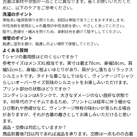
古着は素材や状態が一点ごとに異なります。長くお使いいただくた
めに、以下のケアをご参考ください。
洗濯のポイント
単独洗い推奨
色移りを防ぐため、初回は単独で洗うことをおすすめします。
中性洗剤を使用
おしゃれ着用の中性洗剤を使い、やさしく洗ってください。
陰干し
色褪せ・縮みを防ぐため、直射日光を避けて陰干ししてください。
保管のポイント
風通し
湿気を避け、風通しのよい場所で保管してください。
よくある質問
Tシャツの着用感はどのくらいですか？
参考サイズはメンズXL相当です。実寸は着丈70cm、身幅58cm、肩
幅52cmと、身幅に程よいゆとりがあり、肩が少し落ちるリラックス
シルエットです。タイトな着こなしではなく、ヴィンテージTシャツ
らしいオーバーサイズ気味のシルエットをお楽しみいただけます。
プリント部分の状態はどうですか？
コンディションはAランクで、大きなダメージのない良好な状態で
す。00年代のアイテムであるため、プリントには経年に伴う細かな
ひび割れや色褪せなど、ヴィンテージ特有の味わいが見られる場合
がありますが、それが古着の趣きとしてお楽しみいただけると思い
ます。
返品・交換は対応していますか？
商品到着後7日以内であれば返品を承ります。交換は一点ものの古着