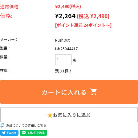
リーバイス
ック
通常価格:
¥2,490
(税込)
¥2,264
価格:
(税込 ¥2,490)
ア行
カ行
サ行
タ行
[ポイント還元 24ポイント～]
ナ行
ハ行
マ行
ラ行
メーカー：
RushOut
型番：
tsb25044417
アイテムから探す
数量:
Search by Item
点
在庫:
残り1個！
ジャケット
スウェット
セーター
長袖シャツ
半袖シャツ
Tシャツ
パンツ
レディース
子供服
雑貨/小物
返品についての詳細はこちら