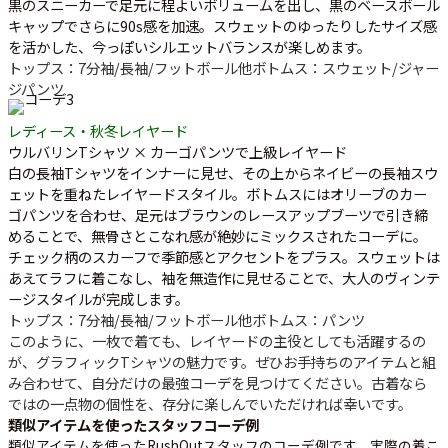
黒のスニーカーで足元に程よいボリュームを出し、黒のベースボール
キャップでさらに90s感を加速。スウェットのゆったりしたサイズ感
を活かした、今っぽいシルエットバランスが楽しめます。
トップス：7分袖/長袖/フットボール他
ボトムス：スウェット/ジャー
ジパンツ
レディース・秋冬レイヤード
ウルバリンTシャツ × カーゴパンツで上級レイヤード
白の長袖Tシャツをインナーに見せ、その上からネイビーの長袖スウ
ェットを重ねたレイヤードスタイル。ボトムスにはオリーブのカー
ゴパンツを合わせ、足元はブラウンのレースアップブーツで引き締
めることで、無骨さとこなれ感が絶妙にミックスされたコーデに。
チェック柄のスカーフで季節感とアクセントをプラス。スウェットは
あえてラフに着こなし、袖を無造作に見せることで、大人のヴィンテ
ージスタイルが完成します。
トップス：7分袖/長袖/フットボール他
ボトムス：パンツ
このように、一枚で着ても、レイヤードの主役としても活躍するの
が、グラフィックTシャツの魅力です。ぜひお手持ちのアイテムと組
み合わせて、自分だけの最強コーデを見つけてください。古着なら
ではの一点物の個性を、存分に楽しんでいただければ幸いです。
類似アイテムを使ったスタッフコーデ例
類似アイテムを使ったRushOutスタッフのコーデ例です。実際の着こ