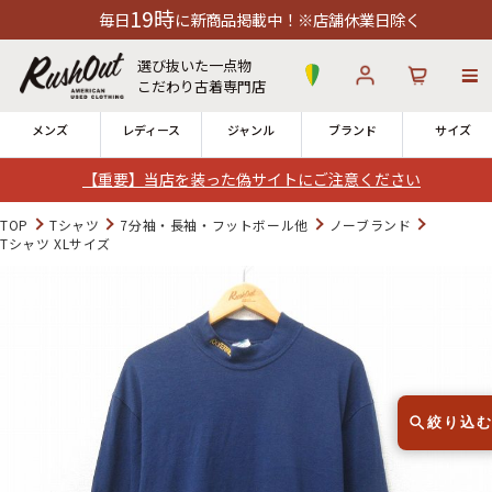
19時
に新商品掲載中！※店舗休業日除く
選び抜いた一点物
こだわり古着専門店
メンズ
レディース
ジャンル
ブランド
サイズ
【重要】当店を装った偽サイトにご注意ください
ログイン
お気に入り
カート
TOP
Tシャツ
7分袖・長袖・フットボール他
ノーブランド
Tシャツ XLサイズ
店舗一覧
→
全国7店舗・公式通販の比較
12時までのご注文で当日出荷！
発送について
※対応不可：日祝、長期休暇、セール
絞り込