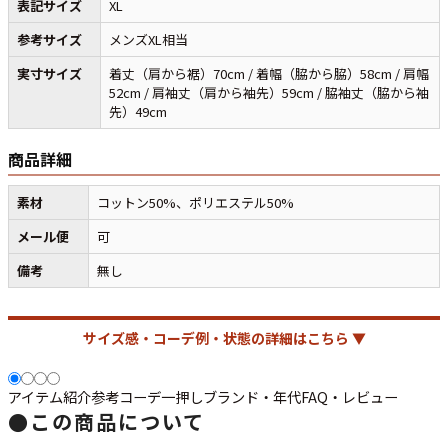
表記サイズ
XL
参考サイズ
メンズXL相当
すべての年代を見る
実寸サイズ
着丈（肩から裾）70cm / 着幅（脇から脇）58cm / 肩幅
52cm / 肩袖丈（肩から袖先）59cm / 脇袖丈（脇から袖
先）49cm
週刊ラッシュアウト新聞
商品詳細
素材
コットン50%、ポリエステル50%
古着コラム
メール便
可
メディア・イベント情報
備考
無し
Youtube 古着屋Rush Out チャンネル
サイズ感・コーデ例・状態の詳細はこちら ▼
スタッフコーディネート
アイテム紹介
参考コーデ
一押し
ブランド・年代
FAQ・レビュー
●
この商品について