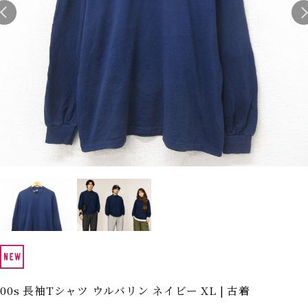
Search by Hotword
今週のHOTワード（7/29〜8/4）
1
Tシャツ USA製
2
映画
3
ミリタリー
4
スターウォーズ
5
ラルフローレン
6
大きいサイズ
7
アニメ
8
ディズニー
ブランドから探す
Search by Brand
ザ・ノース・フェイ
ラルフ ローレン
ス
チャンピオン
パタゴニア
カーハート
ディッキーズ
アディダス
ナイキ
00s 長袖Tシャツ ウルバリン ネイビー XL | 古着
ラッセル・アスレチ