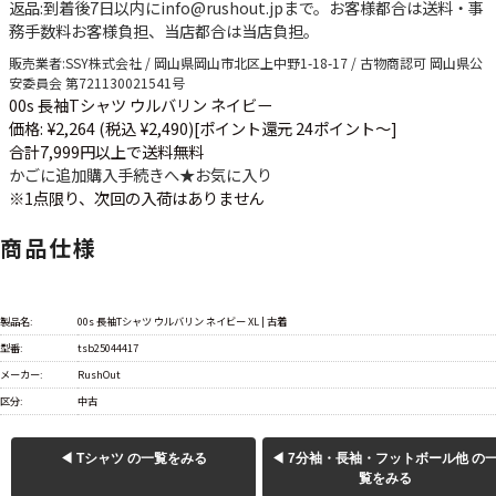
返品
:到着後7日以内にinfo@rushout.jpまで。お客様都合は送料・事
務手数料お客様負担、当店都合は当店負担。
販売業者
:SSY株式会社 / 岡山県岡山市北区上中野1-18-17 / 古物商認可 岡山県公
安委員会 第721130021541号
00s 長袖Tシャツ ウルバリン ネイビー
価格: ¥2,264 (税込 ¥2,490)
[ポイント還元 24ポイント～]
合計7,999円以上で送料無料
かごに追加
購入手続きへ
★
お気に入り
※1点限り、次回の入荷はありません
商品仕様
製品名:
00s 長袖Tシャツ ウルバリン ネイビー XL | 古着
型番:
tsb25044417
メーカー:
RushOut
区分:
中古
◀ Tシャツ の一覧をみる
◀ 7分袖・長袖・フットボール他 の
覧をみる