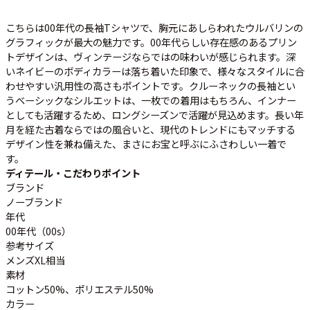
ご利用案内
お客様の声
レビュー1万件突破
こちらは00年代の長袖Tシャツで、胸元にあしらわれたウルバリンの
お気に入りリスト
グラフィックが最大の魅力です。00年代らしい存在感のあるプリン
トデザインは、ヴィンテージならではの味わいが感じられます。深
会員登録
いネイビーのボディカラーは落ち着いた印象で、様々なスタイルに合
メルマガ登録
わせやすい汎用性の高さもポイントです。クルーネックの長袖とい
会社概要
うベーシックなシルエットは、一枚での着用はもちろん、インナー
としても活躍するため、ロングシーズンで活躍が見込めます。長い年
店舗一覧
月を経た古着ならではの風合いと、現代のトレンドにもマッチする
古着卸売
デザイン性を兼ね備えた、まさにお宝と呼ぶにふさわしい一着で
特定商取引法に基づく表示
す。
ディテール・こだわりポイント
プライバシーポリシー
ブランド
お問い合わせ
ノーブランド
年代
00年代（00s）
参考サイズ
メンズXL相当
素材
コットン50%、ポリエステル50%
カラー