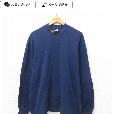
こだわりから探す
Search by Particular
サイズから探す（メンズ）
Search by Size
ジャケット
XS
S
M
L
XL
スウェット
XS
S
M
L
XL
長袖シャツ
XS
S
M
L
XL
半袖シャツ
XS
S
M
L
XL
Tシャツ
XS
S
M
L
XL
W30以下
W31,W32
W33,W34
パンツ
W35,W36
W37以上