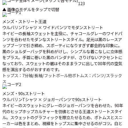
1
2
3
▲ 画像のモデルをタップで切替
メンズ・ストリート王道
ウルバリンTシャツ × ワイドパンツでモダンストリート
ネイビーの長袖スウェットを主役に、チャコールグレーのワイドパ
ンツを合わせたモダンなストリートスタイル。足元は黒のレースア
ップブーツで引き締め、スポーティになりすぎず都会的な印象に。
黒のショルダーバッグを斜めがけし、シンプルな着こなしに立体感
をプラス。手首に巻いた黒のバンダナが、さりげないアクセントに
なっており、スウェットの裾はそのままラフに出して00年代の空気
感を演出するのがおすすめです。
トップス：7分袖/長袖/フットボール他
ボトムス：パンツ/スラック
ス
メンズ・90sストリート
ウルバリンTシャツ × ジョガーパンツで90sストリート
ネイビーのスウェットにグレーのジョガーパンツを合わせた、90年
代のヒップホップカルチャーを彷彿とさせる王道ストリートスタイ
ル。スウェットのグラフィックを際立たせるため、ボトムスとスニ
ーカーは色をまとめ、視線をトップスに集中させるのがコツ。白と