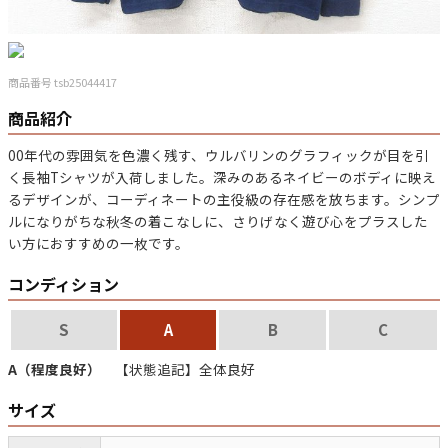
マニアックから探す
Search by Maniac
商品番号 tsb25044417
バンド
アニメ
映画
商品紹介
Tシャツ
Tシャツ
Tシャツ
00年代の雰囲気を色濃く残す、ウルバリンのグラフィックが目を引
USA製
ボロ
ミリタリー
く長袖Tシャツが入荷しました。深みのあるネイビーのボディに映え
るデザインが、コーディネートの主役級の存在感を放ちます。シンプ
ルになりがちな秋冬の着こなしに、さりげなく遊び心をプラスした
すべてのマニアックを見る
い方におすすめの一枚です。
コンディション
S
A
B
C
年代から探す
Search by Period
A（程度良好）
【状態追記】全体良好
90年代
80年代
70年代
サイズ
60年代
50年代
40年代