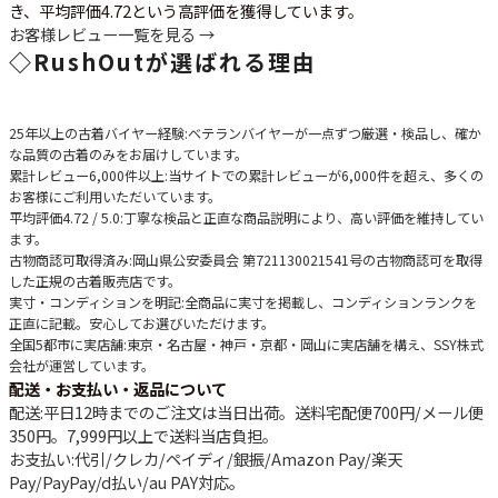
き、平均評価4.72という高評価を獲得しています。
お客様レビュー一覧を見る →
◇
RushOutが選ばれる理由
25年以上の古着バイヤー経験
:ベテランバイヤーが一点ずつ厳選・検品し、確か
な品質の古着のみをお届けしています。
累計レビュー6,000件以上
:当サイトでの累計レビューが6,000件を超え、多くの
お客様にご利用いただいています。
平均評価4.72 / 5.0
:丁寧な検品と正直な商品説明により、高い評価を維持してい
ます。
古物商認可取得済み
:岡山県公安委員会 第721130021541号の古物商認可を取得
した正規の古着販売店です。
実寸・コンディションを明記
:全商品に実寸を掲載し、コンディションランクを
正直に記載。安心してお選びいただけます。
全国5都市に実店舗
:東京・名古屋・神戸・京都・岡山に実店舗を構え、SSY株式
会社が運営しています。
配送・お支払い・返品について
配送
:平日12時までのご注文は当日出荷。送料宅配便
700円
/メール便
350円
。
7,999円以上で送料当店負担
。
お支払い
:代引/クレカ/ペイディ/銀振/Amazon Pay/楽天
Pay/PayPay/d払い/au PAY対応。