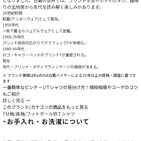
となりました。古着の世界では、プリント手法やボディのタグ、霜降
りの生地感から年代を読み解く楽しみがあります。
20世紀初頭
肌着(アンダーウェア)として普及。
1950年代
一枚で着るカジュアルウェアとして定着。
1960-70年代
プリント技術の広がりでグラフィックTが多様化。
1980-90年代
ロゴ・キャラ・バンドのプリントTが量産される。
現在
年代・プリント・ボディでヴィンテージの価値が決まる。
※ ブランド情報はRushOut古着バイヤーによる25年以上の経験・調査に基づき
ます
一番簡単なビンテージTシャツの見分け方！値段相場やコーデのコツ
もご紹介
詳しく見る →
このブランド/カテゴリの商品をもっと見る
7分袖/長袖/フットボール他
Ｔシャツ
~
お手入れ・お洗濯について