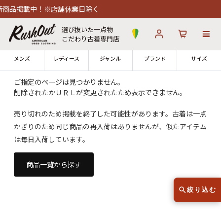
商品掲載中！※店舗休業日除く
選び抜いた一点物
こだわり古着専門店
メンズ
レディース
ジャンル
ブランド
サイズ
ご指定のページは見つかりません。
削除されたかＵＲＬが変更されたため表示できません。
ログイン
お気に入り
カート
売り切れのため掲載を終了した可能性があります。古着は一点
かぎりのため同じ商品の再入荷はありませんが、似たアイテム
店舗一覧
→
全国7店舗・公式通販の比較
は毎日入荷しています。
12時までのご注文で当日出荷！
商品一覧から探す
発送について
※対応不可：日祝、長期休暇、セール
絞り込む