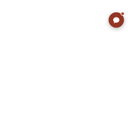
こだわりから探す
Search by Particular
サイズから探す（メンズ）
Search by Size
ジャケット
XS
S
M
L
XL
スウェット
XS
S
M
L
XL
長袖シャツ
XS
S
M
L
XL
半袖シャツ
XS
S
M
L
XL
Tシャツ
XS
S
M
L
XL
W30以下
W31,W32
パンツ
W33,W34
W35,W36