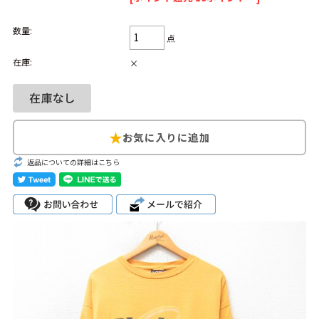
Search by Hotword
今週のHOTワード（7/29〜8/4）
数量:
点
在庫:
1
Tシャツ USA製
2
映画
3
ミリタリー
4
スターウォーズ
×
5
ラルフローレン
6
大きいサイズ
7
アニメ
8
ディズニー
ブランドから探す
Search by Brand
返品についての詳細はこちら
ザ・ノース・フェ
ラルフ ローレン
イス
チャンピオン
パタゴニア
カーハート
ディッキーズ
アディダス
ナイキ
ラッセル・アスレ