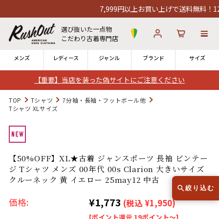
7,999円以上お買い上げで送料無料！12時
選び抜いた一点物
こだわり古着専門店
メンズ
レディース
ジャンル
ブランド
サイズ
【重要】当店を装った偽サイトにご注意ください
ログイン
お気に入り
カート
TOP
Tシャツ
7分袖・長袖・フットボール他
Tシャツ XLサイズ
店舗一覧
→
全国7店舗・公式通販の比較
【50%OFF】XL★古着 ジャンスポーツ 長袖 ビンテー
12時までのご注文で当日出荷！
発送について
ジ Tシャツ メンズ 00年代 00s Clarion 大きいサイズ
※対応不可：日祝、長期休暇、セール
クルーネック 黄 イエロー 25may12 中古
絞り込む
¥1,773
価格:
(税込 ¥1,950)
[ポイント還元 19ポイント～]