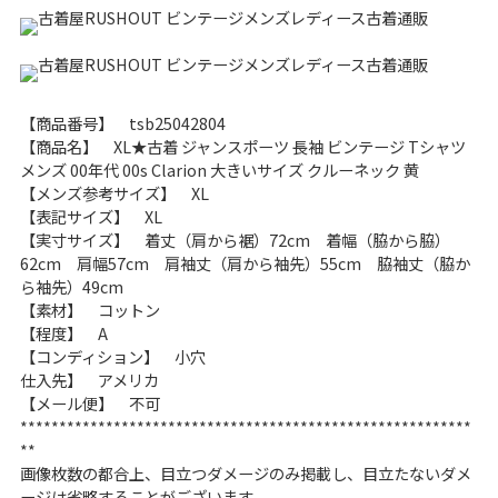
こだわりから探す
Search by Particular
サイズから探す（メンズ）
Search by Size
【商品番号】 tsb25042804
【商品名】 XL★古着 ジャンスポーツ 長袖 ビンテージ Tシャツ
ジャケット
XS
S
M
L
XL
メンズ 00年代 00s Clarion 大きいサイズ クルーネック 黄
【メンズ参考サイズ】 XL
スウェット
XS
S
M
L
XL
【表記サイズ】 XL
【実寸サイズ】 着丈（肩から裾）72cm 着幅（脇から脇）
62cm 肩幅57cm 肩袖丈（肩から袖先）55cm 脇袖丈（脇か
長袖シャツ
XS
S
M
L
XL
ら袖先）49cm
【素材】 コットン
半袖シャツ
XS
S
M
L
XL
【程度】 A
【コンディション】 小穴
Tシャツ
XS
S
M
L
XL
仕入先】 アメリカ
【メール便】 不可
W30以下
W31,W32
**********************************************************
**
パンツ
W33,W34
W35,W36
画像枚数の都合上、目立つダメージのみ掲載し、目立たないダメ
ージは省略することがございます。