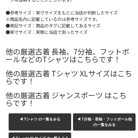
W37以上
●参考サイズ：実寸サイズをもとに当店が判断したサイズ
※商品名内に記載しているのは参考サイズです。
●表記サイズ：商品のタグに記載してあるサイズ
●実寸サイズ：実際に当店で測ったサイズ
マニアックから探す
Search by Maniac
バンド
アニメ
映画
他の厳選古着 長袖、7分袖、フットボ
Tシャツ
Tシャツ
Tシャツ
ールなどのTシャツはこちらです！
USA製
ボロ
ミリタリー
他の厳選古着 Tシャツ XLサイズはこち
らです！
すべてのマニアックを見る
他の厳選古着 ジャンスポーツ はこち
らです！
年代から探す
Search by Period
◀ Tシャツ の一覧をみる
◀ 7分袖・長袖・フットボール他
の一覧をみる
90年代
80年代
70年代