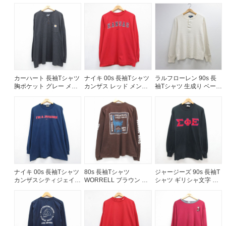
ズL相当 | 古着
メンズXL相当 | 古着
着
ご利用案内
お客様の声
レビュー1万件突破
お気に入りリスト
会員登録
カーハート 長袖Tシャツ
ナイキ 00s 長袖Tシャツ
ラルフローレン 90s 長
メルマガ登録
胸ポケット グレー メン
カンザス レッド メンズL
袖Tシャツ 生成り ベージ
会社概要
ズXL相当 | 古着
相当 | 古着
ュ メンズL相当 | 古着
店舗一覧
古着卸売
特定商取引法に基づく表示
プライバシーポリシー
お問い合わせ
ナイキ 00s 長袖Tシャツ
80s 長袖Tシャツ
ジャージーズ 90s 長袖T
カンザスシティジェイホ
WORRELL ブラウン メ
シャツ ギリシャ文字 ブ
ークス ネイビー メンズ
ンズL相当 | 古着
ラック メンズXL相当 |
XL相当 | 古着
古着