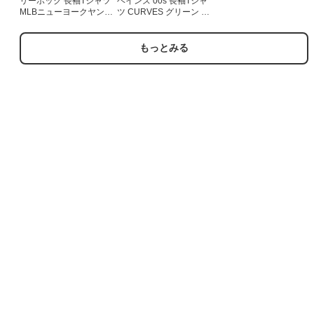
リーボック 長袖Tシャツ
ヘインズ 00s 長袖Tシャ
MLBニューヨークヤンキ
ツ CURVES グリーン メ
ース ホワイト メンズXL
ンズXL相当 | 古着
相当 | 古着
もっとみる