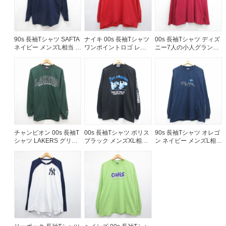
90s 長袖Tシャツ SAFTA
ナイキ 00s 長袖Tシャツ
00s 長袖Tシャツ ディズ
ネイビー メンズL相当 |
ワンポイントロゴ レッ
ニー7人の小人グランピ
古着
ド メンズXL相当 | 古着
ー バーガンディ メンズ
XL相当 | 古着
チャンピオン 00s 長袖T
00s 長袖Tシャツ ポリス
90s 長袖Tシャツ オレゴ
シャツ LAKERS グリー
ブラック メンズXL相当 |
ン ネイビー メンズL相当
ン メンズL相当 | 古着
古着
| 古着