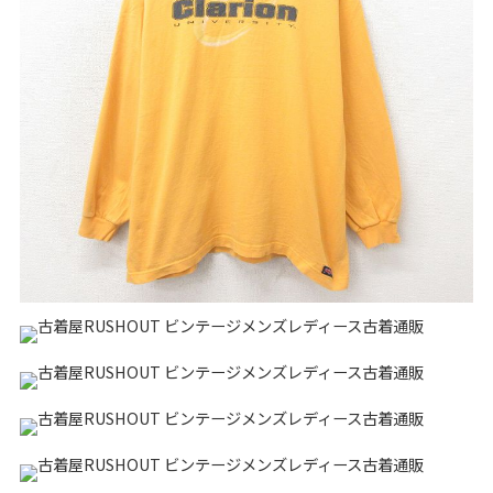
リーバイス
チック
ア行
カ行
サ行
タ行
ナ行
ハ行
マ行
ラ行
アイテムから探す
Search by Item
ジャケット
スウェット
セーター
長袖シャツ
半袖シャツ
Tシャツ
パンツ
レディース
子供服
雑貨/小物