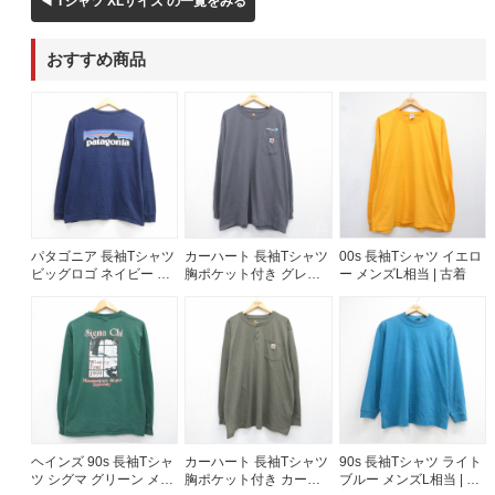
◀ Tシャツ XLサイズ の一覧をみる
60年代
50年代
40年代
おすすめ商品
すべての年代を見る
週刊ラッシュアウト新聞
パタゴニア 長袖Tシャツ
カーハート 長袖Tシャツ
00s 長袖Tシャツ イエロ
ビッグロゴ ネイビー メ
胸ポケット付き グレー
ー メンズL相当 | 古着
古着コラム
ンズL相当 | 古着
メンズXL相当 | 古着
メディア・イベント情報
Youtube 古着屋Rush Out チャンネル
スタッフコーディネート
ヘインズ 90s 長袖Tシャ
カーハート 長袖Tシャツ
90s 長袖Tシャツ ライト
ツ シグマ グリーン メン
胸ポケット付き カーキ
ブルー メンズL相当 | 古