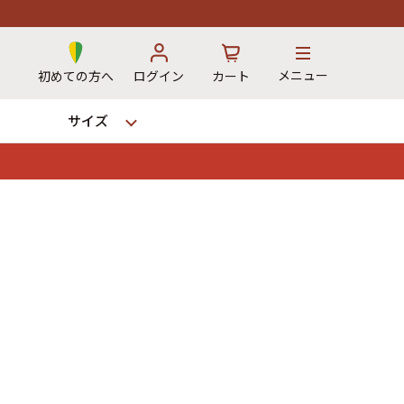
メニュー
初めての方へ
ログイン
カート
サイズ
お気に入り
カート
→
12時までのご注文で当日出荷！
※対応不可：日祝、長期休暇、セール