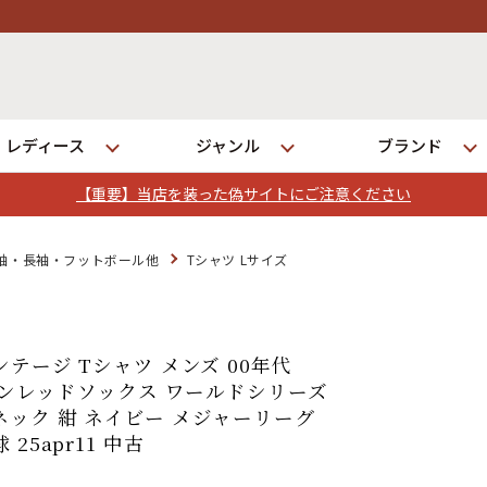
レディース
ジャンル
ブランド
【重要】当店を装った偽サイトにご注意ください
ログイン
袖・長袖・フットボール他
Tシャツ Lサイズ
店舗一覧
全国7店舗・公式通販の比較
ンテージ Tシャツ メンズ 00年代
ストンレッドソックス ワールドシリーズ
ネック 紺 ネイビー メジャーリーグ
発送について
25apr11 中古