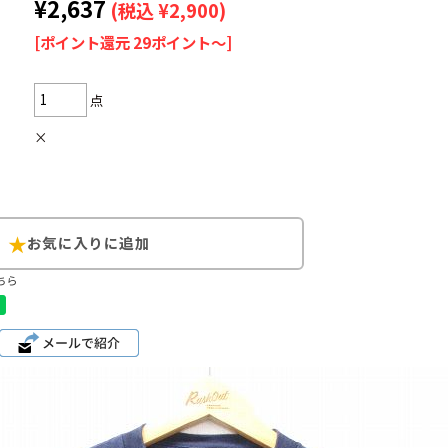
¥2,637
(税込 ¥2,900)
[ポイント還元 29ポイント～]
点
Search by Hotwor
×
1
Tシャツ USA製
5
ラルフローレン
8
ディズニー
ちら
Search by Brand
ラルフ ローレ