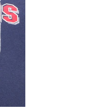
XS
S
M
L
XL
XS
S
M
L
XL
XS
S
M
L
XL
XS
S
M
L
XL
W30以下
W31,W32
W33,W34
W35,W36
W37以上
y Maniac
マニアックから探す
アニメ
映画