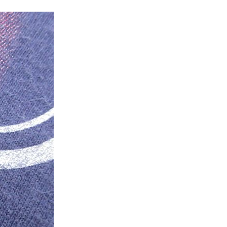
Tシャツ
Tシャツ
ボロ
ミリタリー
ニアックを見る
h by Period
年代から探す
80年代
70年代
50年代
40年代