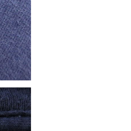
年代を見る
ト新聞
ト情報
ush Out チャンネル
ネート