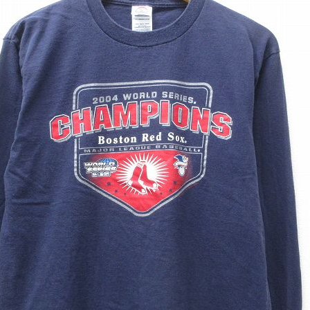
チャンピオン
カーハート
アディダス
リーバイス
ア行
カ行
ハ行
マ行
ア
Search by Item