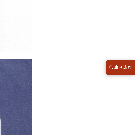
スウェット
セーター
半袖シャツ
Tシャツ
レディース
子供服
絞り込む
こだわりから探す
lar
Size
サイズから探す（メンズ）
XS
S
M
L
XL