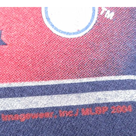
Tシャツ
USA製
すべてのマ
Searc
90年代
60年代