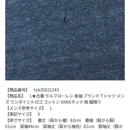
ご利用案内
お客様の声
レビュー1万件突破
お気に入りリスト
会員登録
メルマガ登録
会社概要
店舗一覧
古着卸売
特定商取引法に基づく表示
プライバシーポリシー
【商品番号】 tsb25021143
お問い合わせ
【商品名】 L★古着 ラルフローレン 長袖 ブランド Tシャツ メン
ズ ワンポイントロゴ コットン VANSネック 紺 霜降り
【メンズ参考サイズ】 L
【表記サイズ】 S
【実寸サイズ】 着丈（肩から裾）63cm 着幅（脇から脇）
51cm 肩幅44cm 肩袖丈（肩から袖先）61cm 脇袖丈（脇か