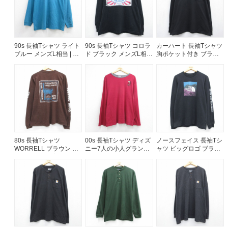
90s 長袖Tシャツ ライト
90s 長袖Tシャツ コロラ
カーハート 長袖Tシャツ
ブルー メンズL相当 | 古
ド ブラック メンズL相当
胸ポケット付き ブラッ
着
| 古着
ク メンズXL相当 | 古着
80s 長袖Tシャツ
00s 長袖Tシャツ ディズ
ノースフェイス 長袖Tシ
WORRELL ブラウン メ
ニー7人の小人グランピ
ャツ ビッグロゴ ブラッ
ンズL相当 | 古着
ー バーガンディ メンズ
ク メンズM相当 | 古着
XL相当 | 古着