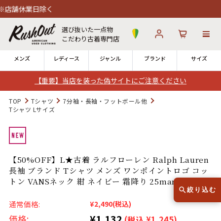
日除く
選び抜いた一点物
こだわり古着専門店
メンズ
レディース
ジャンル
ブランド
サイズ
【重要】当店を装った偽サイトにご注意ください
ログイン
お気に入り
カート
TOP
Tシャツ
7分袖・長袖・フットボール他
Tシャツ Lサイズ
店舗一覧
→
全国7店舗・公式通販の比較
【50%OFF】L★古着 ラルフローレン Ralph Lauren
12時までのご注文で当日出荷！
発送について
長袖 ブランド Tシャツ メンズ ワンポイントロゴ コッ
※対応不可：日祝、長期休暇、セール
トン VANSネック 紺 ネイビー 霜降り 25mar03 中古
絞り込む
通常価格:
¥2,490
(税込)
¥1,132
価格:
(税込 ¥1,245)