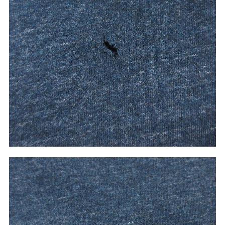
60年代
50年代
40年代
すべての年代を見る
週刊ラッシュアウト新聞
古着コラム
メディア・イベント情報
Youtube 古着屋Rush Out チャンネル
スタッフコーディネート