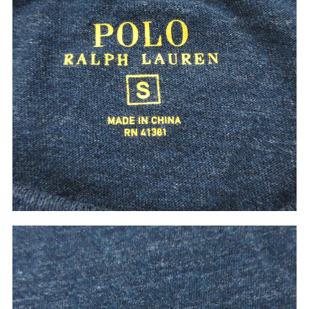
W37以上
マニアックから探す
Search by Maniac
バンド
アニメ
映画
Tシャツ
Tシャツ
Tシャツ
USA製
ボロ
ミリタリー
すべてのマニアックを見る
年代から探す
Search by Period
90年代
80年代
70年代