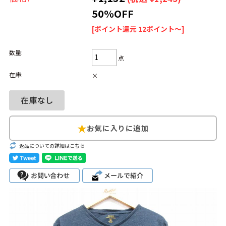
50%OFF
Search by Hotword
今週のHOTワード（7/29〜8/4）
[ポイント還元 12ポイント～]
1
Tシャツ USA製
2
映画
3
ミリタリー
4
スターウォーズ
数量:
点
5
ラルフローレン
6
大きいサイズ
7
アニメ
8
ディズニー
在庫:
×
ブランドから探す
Search by Brand
ザ・ノース・フェ
ラルフ ローレン
イス
返品についての詳細はこちら
チャンピオン
パタゴニア
カーハート
ディッキーズ
アディダス
ナイキ
ラッセル・アスレ