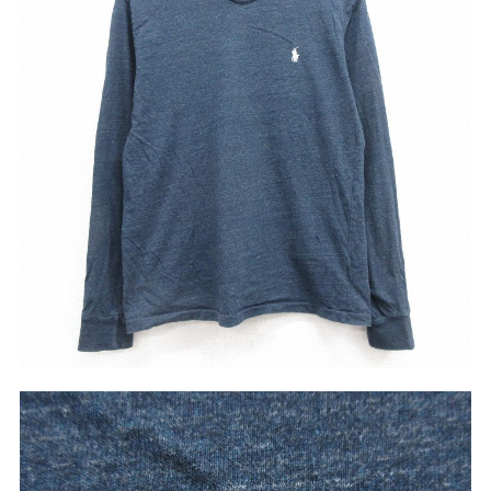
リーバイス
チック
ア行
カ行
サ行
タ行
ナ行
ハ行
マ行
ラ行
アイテムから探す
Search by Item
ジャケット
スウェット
セーター
長袖シャツ
半袖シャツ
Tシャツ
パンツ
レディース
子供服
雑貨/小物