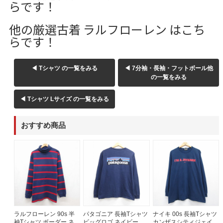
らです！
他の厳選古着 ラルフローレン はこち
らです！
◀ Tシャツ の一覧をみる
◀ 7分袖・長袖・フットボール他
の一覧をみる
◀ Tシャツ Lサイズ の一覧をみる
おすすめ商品
ラルフローレン 90s 半
パタゴニア 長袖Tシャツ
ナイキ 00s 長袖Tシャツ
袖Tシャツ ボーダー ネイ
ビッグロゴ ネイビー メ
カンザスシティジェイホ