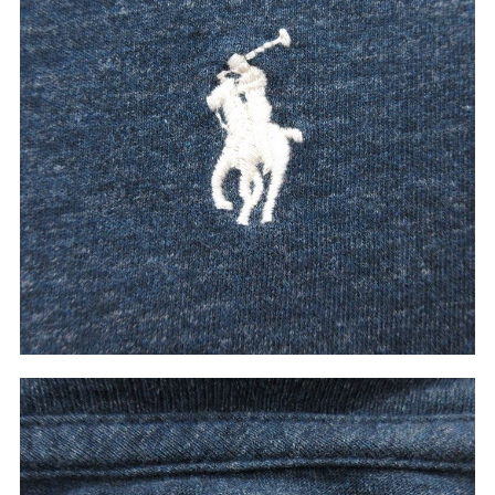
こだわりから探す
Search by Particular
サイズから探す（メンズ）
Search by Size
ジャケット
XS
S
M
L
XL
スウェット
XS
S
M
L
XL
長袖シャツ
XS
S
M
L
XL
半袖シャツ
XS
S
M
L
XL
Tシャツ
XS
S
M
L
XL
W30以下
W31,W32
パンツ
W33,W34
W35,W36