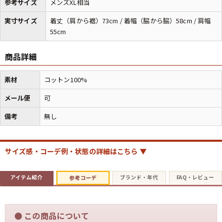
参考サイズ
メンズXL相当
実寸サイズ
着丈（肩から裾）73cm / 着幅（脇から脇）58cm / 肩幅
55cm
商品詳細
素材
コットン100%
メール便
可
備考
無し
サイズ感・コーデ例・状態の詳細はこちら ▼
アイテム紹介
ブランド・年代
FAQ・レビュー
参考コーデ
●
この商品について