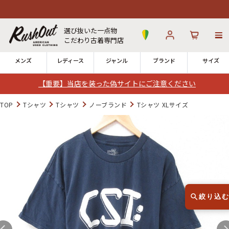
選び抜いた一点物
こだわり古着専門店
メンズ
レディース
ジャンル
ブランド
サイズ
【重要】当店を装った偽サイトにご注意ください
ログイン
お気に入り
カート
TOP
Tシャツ
Tシャツ
ノーブランド
Tシャツ XLサイズ
店舗一覧
→
全国7店舗・公式通販の比較
12時までのご注文で当日出荷！
発送について
※対応不可：日祝、長期休暇、セール
絞り込