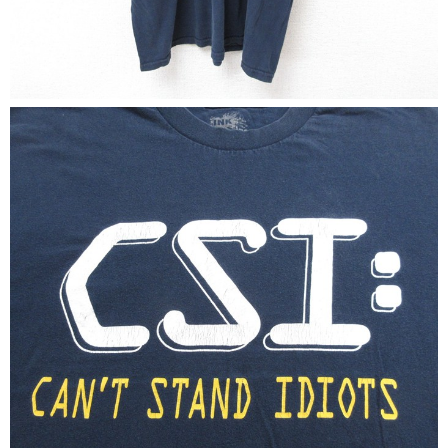
マニアックから探す
Search by Maniac
バンド
アニメ
映画
Tシャツ
Tシャツ
Tシャツ
USA製
ボロ
ミリタリー
すべてのマニアックを見る
年代から探す
Search by Period
90年代
80年代
70年代
60年代
50年代
40年代