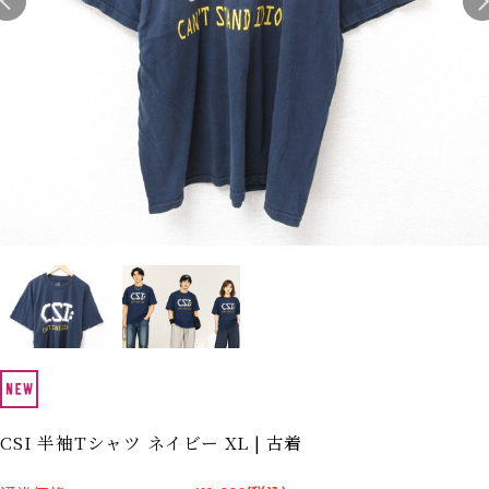
Search by Hotword
今週のHOTワード（7/29〜8/4）
1
Tシャツ USA製
2
映画
3
ミリタリー
4
スターウォーズ
5
ラルフローレン
6
大きいサイズ
7
アニメ
8
ディズニー
ブランドから探す
Search by Brand
ザ・ノース・フェイ
ラルフ ローレン
ス
チャンピオン
パタゴニア
カーハート
ディッキーズ
アディダス
ナイキ
CSI 半袖Tシャツ ネイビー XL | 古着
ラッセル・アスレチ