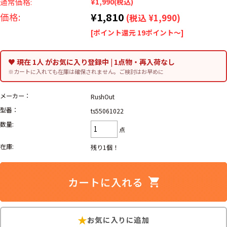
リーバイス
通常価格:
¥1,990
(税込)
ック
¥1,810
価格:
(税込 ¥1,990)
[ポイント還元 19ポイント～]
ア行
カ行
サ行
タ行
ナ行
ハ行
マ行
ラ行
♥ 現在 1人 がお気に入り登録中 | 1点物・再入荷なし
※カートに入れても在庫は確保されません。ご検討はお早めに
アイテムから探す
Search by Item
メーカー：
RushOut
型番：
ts55061022
ジャケット
スウェット
セーター
数量:
点
在庫:
長袖シャツ
半袖シャツ
Tシャツ
残り1個！
パンツ
レディース
子供服
雑貨/小物