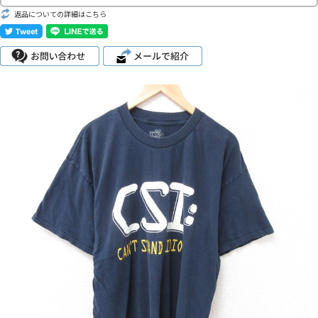
こだわりから探す
返品についての詳細はこちら
Search by Particular
サイズから探す（メンズ）
Search by Size
ジャケット
XS
S
M
L
XL
スウェット
XS
S
M
L
XL
長袖シャツ
XS
S
M
L
XL
半袖シャツ
XS
S
M
L
XL
Tシャツ
XS
S
M
L
XL
W30以下
W31,W32
W33,W34
パンツ
W35,W36
W37以上