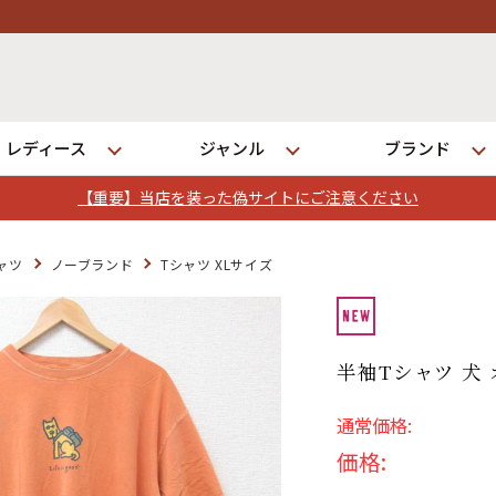
レディース
ジャンル
ブランド
【重要】当店を装った偽サイトにご注意ください
ログイン
ャツ
ノーブランド
Tシャツ XLサイズ
店舗一覧
全国7店舗・公式通販の比較
半袖Tシャツ 犬 オ
通常価格:
発送について
価格: