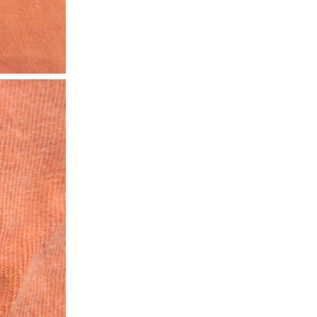
年代を見る
ト新聞
ト情報
ush Out チャンネル
ネート