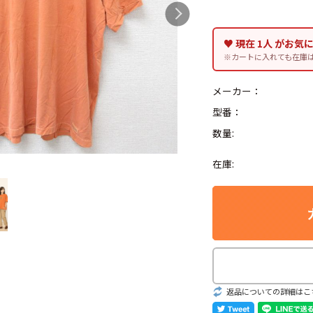
♥ 現在 1人 がお気
※カートに入れても在庫
Search by Hotwor
メーカー：
型番：
1
Tシャツ USA製
数量:
5
ラルフローレン
在庫:
8
ディズニー
Search by Brand
ラルフ ローレ
返品についての詳細はこ