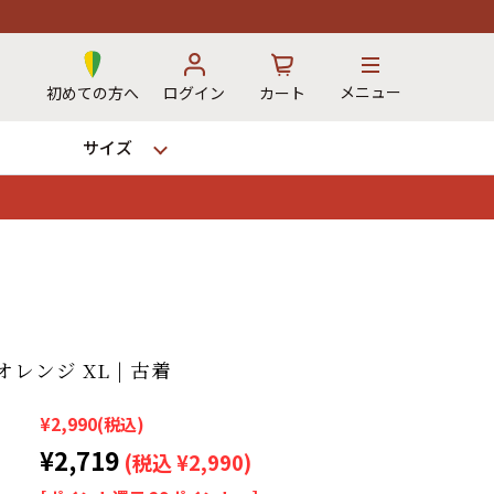
メニュー
初めての方へ
ログイン
カート
サイズ
お気に入り
カート
→
レンジ XL | 古着
¥2,990
(税込)
12時までのご注文で当日出荷！
※対応不可：日祝、長期休暇、セール
¥2,719
(税込 ¥2,990)