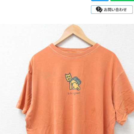
チャンピオン
カーハート
アディダス
リーバイス
ア行
カ行
ハ行
マ行
ア
Search by Item