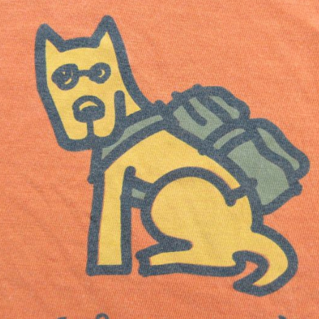
Tシャツ
USA製
すべてのマ
Searc
90年代
60年代