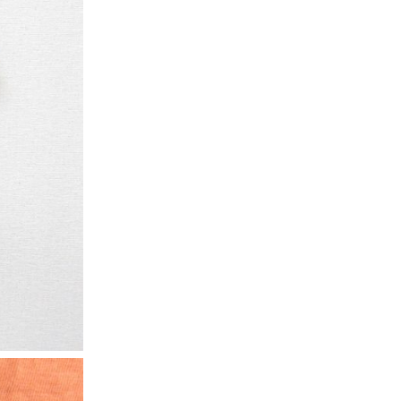
XS
S
M
L
XL
XS
S
M
L
XL
XS
S
M
L
XL
XS
S
M
L
XL
W30以下
W31,W32
W33,W34
W35,W36
W37以上
y Maniac
マニアックから探す
アニメ
映画