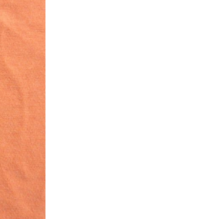
Tシャツ
Tシャツ
ボロ
ミリタリー
ニアックを見る
h by Period
年代から探す
80年代
70年代
50年代
40年代