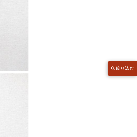
スウェット
セーター
半袖シャツ
Tシャツ
レディース
子供服
絞り込む
こだわりから探す
lar
Size
サイズから探す（メンズ）
XS
S
M
L
XL