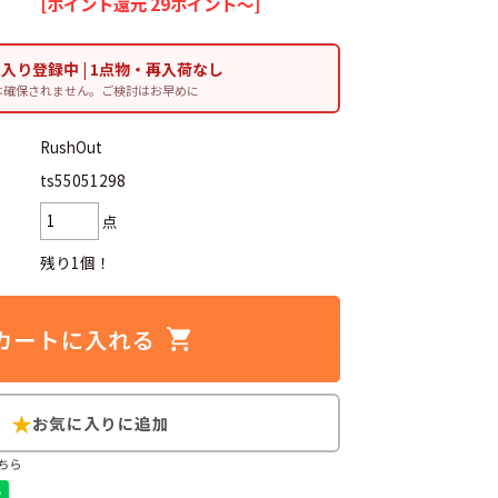
[ポイント還元 29ポイント～]
に入り登録中 | 1点物・再入荷なし
は確保されません。ご検討はお早めに
d
今週のHOTワード（7/29〜8/4）
RushOut
ts55051298
2
映画
3
ミリタリー
4
スターウォーズ
点
6
大きいサイズ
7
アニメ
残り1個！
ブランドから探す
ン
ザ・ノース・フェイス
ちら