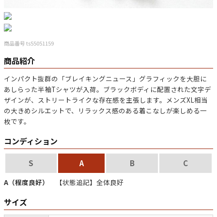
マニアックから探す
Search by Maniac
商品番号 ts55051159
バンド
アニメ
映画
商品紹介
Tシャツ
Tシャツ
Tシャツ
インパクト抜群の「ブレイキングニュース」グラフィックを大胆に
USA製
ボロ
ミリタリー
あしらった半袖Tシャツが入荷。ブラックボディに配置された文字デ
ザインが、ストリートライクな存在感を主張します。メンズXL相当
の大きめシルエットで、リラックス感のある着こなしが楽しめる一
すべてのマニアックを見る
枚です。
コンディション
年代から探す
Search by Period
S
A
B
C
A（程度良好）
【状態追記】全体良好
90年代
80年代
70年代
サイズ
60年代
50年代
40年代