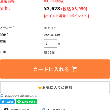
リーバイス
通常価格:
¥3,990
(税込)
ック
¥3,628
価格:
(税込 ¥3,990)
[ポイント還元 39ポイント～]
ア行
カ行
サ行
タ行
ナ行
ハ行
マ行
ラ行
メーカー：
RushOut
型番：
ts55051159
数量:
点
アイテムから探す
Search by Item
在庫:
残り1個！
ジャケット
スウェット
セーター
長袖シャツ
半袖シャツ
Tシャツ
パンツ
レディース
子供服
雑貨/小物
返品についての詳細はこちら