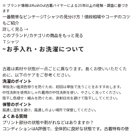
※ ブランド情報はRushOut古着バイヤーによる25年以上の経験・調査に基づき
ます
一番簡単なビンテージTシャツの見分け方！値段相場やコーデのコツ
もご紹介
詳しく見る →
このブランド/カテゴリの商品をもっと見る
Ｔシャツ
~
お手入れ・お洗濯について
古着は素材や状態が一点ごとに異なります。長くお使いいただくた
めに、以下のケアをご参考ください。
洗濯のポイント
単独洗い推奨
色移りを防ぐため、初回は単独で洗うことをおすすめします。
中性洗剤を使用
おしゃれ着用の中性洗剤を使い、やさしく洗ってください。
陰干し
色褪せ・縮みを防ぐため、直射日光を避けて陰干ししてください。
保管のポイント
風通し
湿気を避け、風通しのよい場所で保管してください。
よくある質問
プリント部分の状態や剥がれなどはありますか？
コンディションはA評価で、全体的に良好な状態です。古着特有の使