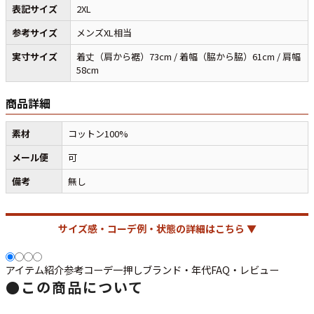
表記サイズ
2XL
参考サイズ
メンズXL相当
すべての年代を見る
実寸サイズ
着丈（肩から裾）73cm / 着幅（脇から脇）61cm / 肩幅
58cm
商品詳細
週刊ラッシュアウト新聞
素材
コットン100%
古着コラム
メール便
可
備考
無し
メディア・イベント情報
Youtube 古着屋Rush Out チャンネル
サイズ感・コーデ例・状態の詳細はこちら ▼
スタッフコーディネート
アイテム紹介
参考コーデ
一押し
ブランド・年代
FAQ・レビュー
●
この商品について