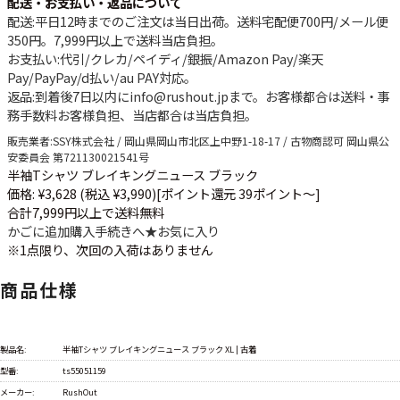
配送・お支払い・返品について
配送
:平日12時までのご注文は当日出荷。送料宅配便
700円
/メール便
350円
。
7,999円以上で送料当店負担
。
お支払い
:代引/クレカ/ペイディ/銀振/Amazon Pay/楽天
Pay/PayPay/d払い/au PAY対応。
返品
:到着後7日以内にinfo@rushout.jpまで。お客様都合は送料・事
務手数料お客様負担、当店都合は当店負担。
販売業者
:SSY株式会社 / 岡山県岡山市北区上中野1-18-17 / 古物商認可 岡山県公
安委員会 第721130021541号
半袖Tシャツ ブレイキングニュース ブラック
価格: ¥3,628 (税込 ¥3,990)
[ポイント還元 39ポイント～]
合計7,999円以上で送料無料
かごに追加
購入手続きへ
★
お気に入り
※1点限り、次回の入荷はありません
商品仕様
製品名:
半袖Tシャツ ブレイキングニュース ブラック XL | 古着
型番:
ts55051159
メーカー:
RushOut