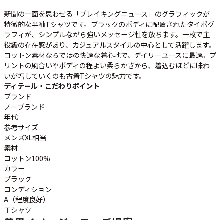
ご利用案内
新聞の一面を思わせる「ブレイキングニュース」のグラフィックが
お客様の声
レビュー1万件突破
特徴的な半袖Tシャツです。ブラックのボディに配置されたタイポグ
お気に入りリスト
ラフィが、シンプルながら強いメッセージ性を放ちます。一枚で主
会員登録
役級の存在感があり、カジュアルスタイルの中心として活躍します。
コットン素材ならではの快適な着心地で、デイリーユースに最適。プ
メルマガ登録
リントの風合いやボディの程よい柔らかさから、着込むほどに味わ
会社概要
いが増していくのも古着Tシャツの魅力です。
店舗一覧
ディテール・こだわりポイント
ブランド
古着卸売
ノーブランド
特定商取引法に基づく表示
年代
プライバシーポリシー
参考サイズ
メンズXL相当
お問い合わせ
素材
コットン100%
カラー
ブラック
コンディション
A（程度良好）
Ｔシャツ