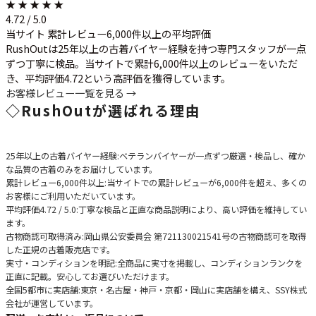
★ ★ ★ ★ ★
4.72 / 5.0
当サイト 累計レビュー6,000件以上の平均評価
RushOutは25年以上の古着バイヤー経験を持つ専門スタッフが一点
ずつ丁寧に検品。当サイトで累計6,000件以上のレビューをいただ
き、平均評価4.72という高評価を獲得しています。
お客様レビュー一覧を見る →
◇
RushOutが選ばれる理由
25年以上の古着バイヤー経験
:ベテランバイヤーが一点ずつ厳選・検品し、確か
な品質の古着のみをお届けしています。
累計レビュー6,000件以上
:当サイトでの累計レビューが6,000件を超え、多くの
お客様にご利用いただいています。
平均評価4.72 / 5.0
:丁寧な検品と正直な商品説明により、高い評価を維持してい
ます。
古物商認可取得済み
:岡山県公安委員会 第721130021541号の古物商認可を取得
した正規の古着販売店です。
実寸・コンディションを明記
:全商品に実寸を掲載し、コンディションランクを
正直に記載。安心してお選びいただけます。
全国5都市に実店舗
:東京・名古屋・神戸・京都・岡山に実店舗を構え、SSY株式
会社が運営しています。