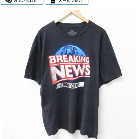
こだわりから探す
Search by Particular
サイズから探す（メンズ）
Search by Size
ジャケット
XS
S
M
L
XL
スウェット
XS
S
M
L
XL
長袖シャツ
XS
S
M
L
XL
半袖シャツ
XS
S
M
L
XL
Tシャツ
XS
S
M
L
XL
W30以下
W31,W32
W33,W34
パンツ
W35,W36
W37以上