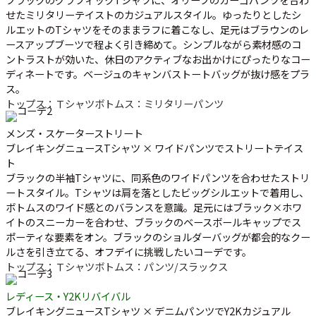
せたミリタリーテイストのカジュアルスタイル。ゆったりとしたシ
ルエットのTシャツをそのままラフに着こなし、足元はブラウンのレ
ースアップブーツで程よく引き締めて。シンプルながら素材感のコ
ントラストが効いた、休日のアクティブなお出かけにぴったりなコー
ディネートです。ベージュのキャンバストートバッグが抜け感をプラ
ス。
トップス：Ｔシャツ
ボトムス：ミリタリーパンツ
メンズ・スケーターストリート
ブレイキングニュースTシャツ × ワイドパンツでストリートテイス
ト
ブラックの半袖Tシャツに、同系色のワイドパンツを合わせたストリ
ートスタイル。Tシャツは肩を落としたビッグシルエットで着用し、
ボトムスのワイド感とのバランスを意識。足元にはブラック×ホワ
イトのスニーカーを合わせ、ブラックのベースボールキャップでス
ポーティな要素をオン。ブラックのショルダーバッグが都会的なクー
ルさを引き立てる、オフデイに挑戦したいコーデです。
トップス：Ｔシャツ
ボトムス：パンツ/スラックス
レディース・Y2Kリバイバル
ブレイキングニュースTシャツ × デニムパンツでY2Kカジュアル