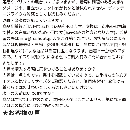
用感やプリントの風合いはございますが、着用に問題のある大きな
ダメージや、目立つプリント剥がれなどは見られません。ヴィンテ
ージライクな質感としてお楽しみください。
返品・交換は対応していますか？
商品到着後7日以内であれば返品を承ります。交換は一点ものの古着
で替えの在庫がないため不可です(返品のみの対応となります)。ご希
望の際は info@rushout.jp までご連絡ください。お客様都合による
返品は返送送料・事務手数料をお客様負担、当店都合(商品不良・記
載相違など)による返品は当店負担となります。古着・一点ものです
ので、サイズや状態が気になる点はご購入前のお問い合わせもおす
すめします。
古着を購入する際に気をつけることはありますか？
古着は一点ものです。実寸を掲載していますので、お手持ちの似たア
イテムと比較してサイズをご確認ください。使用感や経年変化は古
着ならではの味わいとしてお楽しみいただけます。
次回の入荷はいつ頃ですか？
商品はすべて1点物のため、次回の入荷はございません。気になる商
品はこの機会にぜひご検討ください。
★
お客様の声