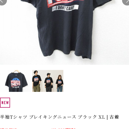
Search by Hotword
今週のHOTワード（7/29〜8/4）
1
Tシャツ USA製
2
映画
3
ミリタリー
4
スターウォーズ
5
ラルフローレン
6
大きいサイズ
7
アニメ
8
ディズニー
ブランドから探す
Search by Brand
ザ・ノース・フェイ
ラルフ ローレン
ス
チャンピオン
パタゴニア
カーハート
ディッキーズ
アディダス
ナイキ
半袖Tシャツ ブレイキングニュース ブラック XL | 古着
ラッセル・アスレチ