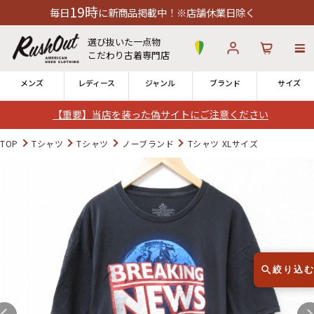
19時
に新商品掲載中！※店舗休業日除く
選び抜いた一点物
こだわり古着専門店
メンズ
レディース
ジャンル
ブランド
サイズ
【重要】当店を装った偽サイトにご注意ください
ログイン
お気に入り
カート
TOP
Tシャツ
Tシャツ
ノーブランド
Tシャツ XLサイズ
店舗一覧
→
全国7店舗・公式通販の比較
12時までのご注文で当日出荷！
発送について
※対応不可：日祝、長期休暇、セール
絞り込