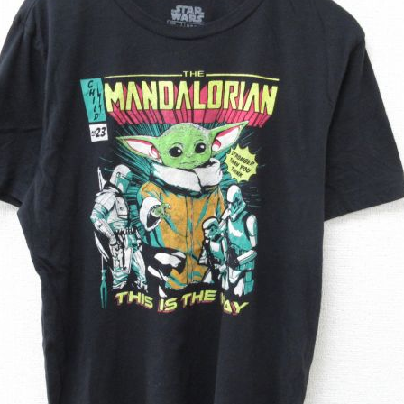
チャンピオン
カーハート
アディダス
リーバイス
ア行
カ行
ハ行
マ行
ア
Search by Item