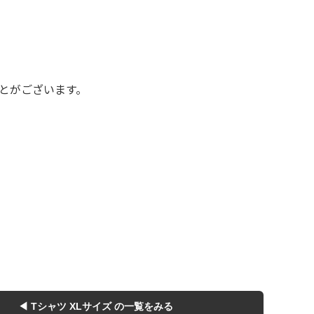
万件突破
とがございます。
表示
◀ Tシャツ XLサイズ の一覧をみる