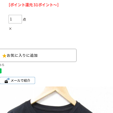
[ポイント還元 31ポイント～]
点
×
Search by Hotwor
1
Tシャツ USA製
5
ラルフローレン
8
ディズニー
ちら
Search by Brand
ラルフ ローレ