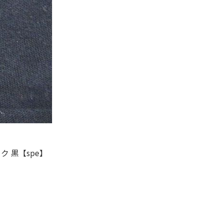
年代を見る
ト新聞
ト情報
ush Out チャンネル
ク 黒【spe】
ネート