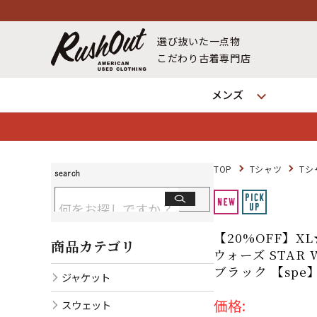
19時
毎日
に新商品掲載中！※店
選び抜いた一点物
こだわり古着専門店
メンズ
TOP
Tシャツ
Tシ
【20%OFF】X
商品カテゴリ
ウォーズ STAR
ブラック 【spe】 
ジャケット
価格:
スウェット