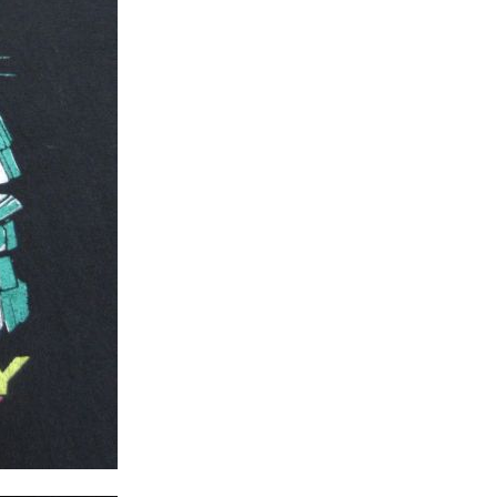
XS
S
M
L
XL
XS
S
M
L
XL
XS
S
M
L
XL
XS
S
M
L
XL
W30以下
W31,W32
W33,W34
W35,W36
W37以上
y Maniac
マニアックから探す
アニメ
映画