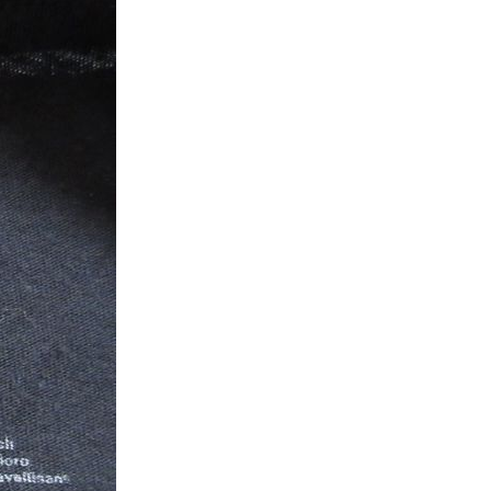
Tシャツ
Tシャツ
ボロ
ミリタリー
ニアックを見る
h by Period
年代から探す
80年代
70年代
50年代
40年代