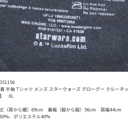
すべての
週刊ラッシュアウ
古着コラム
メディア・イベン
51156
Youtube 古着屋R
着 半袖 Tシャツ メンズ スターウォーズ グローグー クルーネッ
】 XL
スタッフコーディ
（肩から裾）69cm 着幅（脇から脇）56cm 肩幅44cm
60%、ポリエステル40%
ご利用案内