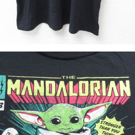
ジャケット
長袖シャツ
パンツ
雑貨/小物
Search by Particu
Search by 
ジャケット