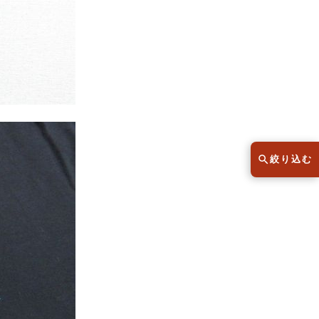
スウェット
セーター
半袖シャツ
Tシャツ
レディース
子供服
絞り込む
こだわりから探す
lar
Size
サイズから探す（メンズ）
XS
S
M
L
XL