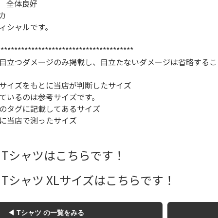
 全体良好
お客様の声
レビュー1
カ
お気に入りリスト
ィシャルです。
会員登録
****************************************
メルマガ登録
目立つダメージのみ掲載し、目立たないダメージは省略するこ
会社概要
店舗一覧
サイズをもとに当店が判断したサイズ
古着卸売
ているのは参考サイズです。
特定商取引法に基づく
のタグに記載してあるサイズ
に当店で測ったサイズ
プライバシーポリシー
お問い合わせ
 Tシャツはこちらです！
 Tシャツ XLサイズはこちらです！
◀ Tシャツ の一覧をみる