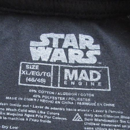
Tシャツ
USA製
すべてのマ
Searc
90年代
60年代