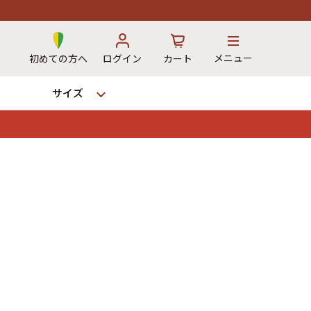
メニュー
初めての方へ
ログイン
カート
サイズ
お気に入り
カート
→
12時までのご注文で当日出荷！
※対応不可：日祝、長期休暇、セール