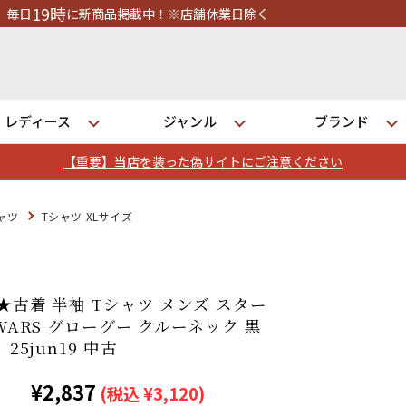
舗休業日除く
レディース
ジャンル
ブランド
【重要】当店を装った偽サイトにご注意ください
ログイン
ャツ
Tシャツ XLサイズ
店舗一覧
全国7店舗・公式通販の比較
L★古着 半袖 Tシャツ メンズ スター
 WARS グローグー クルーネック 黒
25jun19 中古
発送について
¥2,837
(税込 ¥3,120)