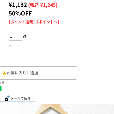
¥1,132
(税込 ¥1,245)
50%OFF
[ポイント還元 12ポイント～]
Search by Hotwor
点
1
Tシャツ USA製
×
5
ラルフローレン
8
ディズニー
ちら
Search by Brand
ラルフ ローレ