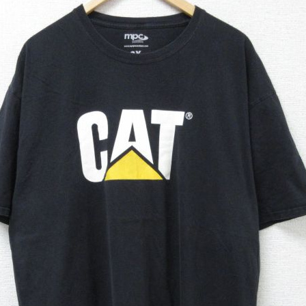
チャンピオン
カーハート
アディダス
リーバイス
ア行
カ行
ハ行
マ行
ア
Search by Item