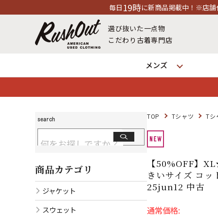
19時
日
に新商品掲載中！※店舗休業日除く
選び抜いた一点物
こだわり古着専門店
メンズ
TOP
Tシャツ
Tシ
【50%OFF】XL
商品カテゴリ
きいサイズ コッ
25jun12 中古
ジャケット
スウェット
通常価格: