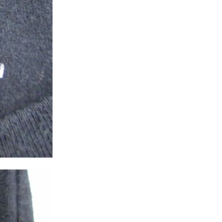
年代を見る
ト新聞
ト情報
ush Out チャンネル
ネート