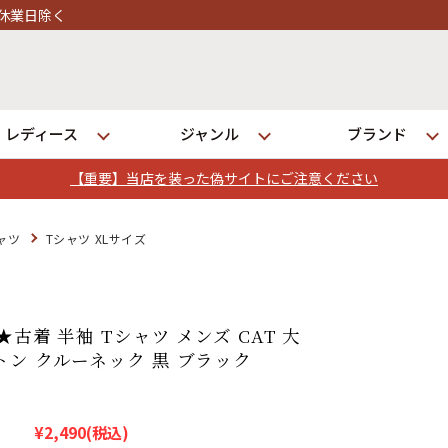
レディース
ジャンル
ブランド
【重要】当店を装った偽サイトにご注意ください
ログイン
ャツ
Tシャツ XLサイズ
店舗一覧
全国7店舗・公式通販の比較
★古着 半袖 Tシャツ メンズ CAT 大
トン クルーネック 黒 ブラック
発送について
¥2,490
(税込)