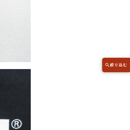
スウェット
セーター
半袖シャツ
Tシャツ
レディース
子供服
絞り込む
こだわりから探す
lar
Size
サイズから探す（メンズ）
XS
S
M
L
XL