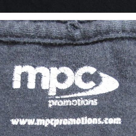
Tシャツ
USA製
すべてのマ
Searc
90年代
60年代