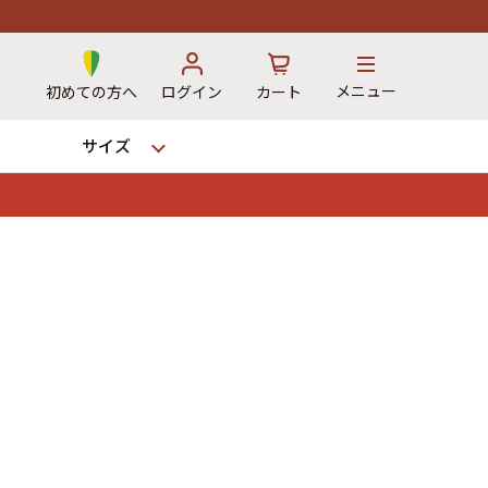
メニュー
初めての方へ
ログイン
カート
サイズ
お気に入り
カート
→
12時までのご注文で当日出荷！
※対応不可：日祝、長期休暇、セール