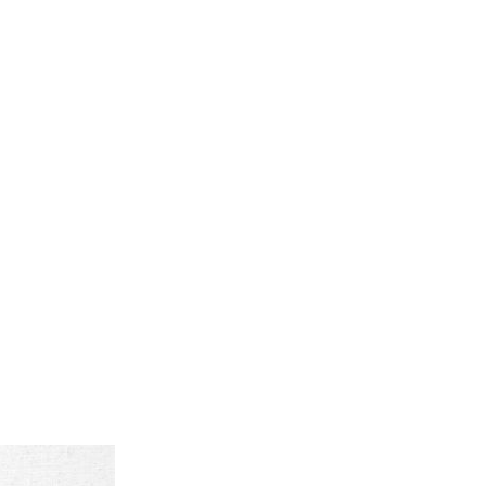
d
今週のHOTワード（7/29〜8/4）
2
映画
3
ミリタリー
4
スターウォーズ
6
大きいサイズ
7
アニメ
ブランドから探す
ン
ザ・ノース・フェイス