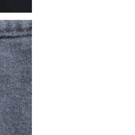
Tシャツ
Tシャツ
ボロ
ミリタリー
ニアックを見る
h by Period
年代から探す
80年代
70年代
50年代
40年代