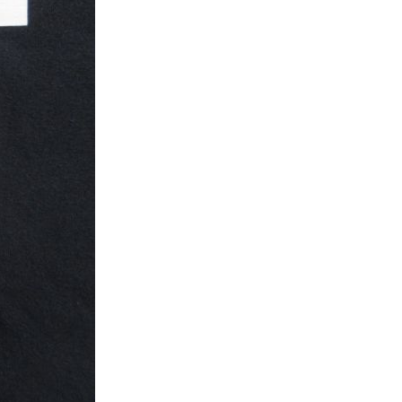
XS
S
M
L
XL
XS
S
M
L
XL
XS
S
M
L
XL
XS
S
M
L
XL
W30以下
W31,W32
W33,W34
W35,W36
W37以上
y Maniac
マニアックから探す
アニメ
映画