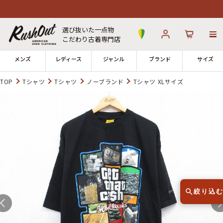
選び抜いた一点物
こだわり古着専門店
メンズ
レディース
ジャンル
ブランド
サイズ
TOP
Tシャツ
Tシャツ
ノーブランド
Tシャツ XLサイズ
ログイン
お気に入り
カート
店舗一覧
→
全国7店舗・公式通販の比較
12時までのご注文で当日出荷！
発送について
※対応不可：日祝、長期休暇、セール
絞り込