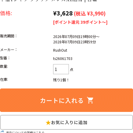
リーバイス
ック
¥3,628
価格:
(税込 ¥3,990)
ア行
カ行
サ行
タ行
[ポイント還元 39ポイント～]
ナ行
ハ行
マ行
ラ行
販売期間：
2026年07月09日19時00分～
2028年07月09日23時59分
メーカー：
RushOut
アイテムから探す
Search by Item
型番：
ts26061703
数量:
点
ジャケット
スウェット
セーター
在庫:
残り1個！
長袖シャツ
半袖シャツ
Tシャツ
パンツ
レディース
子供服
雑貨/小物
返品についての詳細はこちら