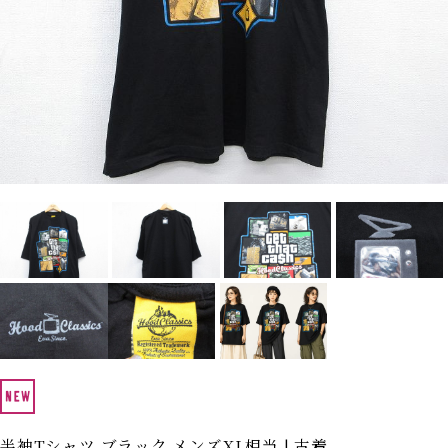
Search by Hotword
今週のHOTワード（7/29〜8/4）
1
Tシャツ USA製
2
映画
3
ミリタリー
4
スターウォーズ
5
ラルフローレン
6
大きいサイズ
7
アニメ
8
ディズニー
ブランドから探す
Search by Brand
ザ・ノース・フェイ
ラルフ ローレン
ス
チャンピオン
パタゴニア
カーハート
ディッキーズ
アディダス
ナイキ
ラッセル・アスレチ
半袖Tシャツ ブラック メンズXL相当 | 古着