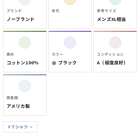
ご利用案内
お客様の声
レビュー1万件突破
ブランド
年代
参考サイズ
お気に入りリスト
ノーブランド
メンズXL相当
会員登録
メルマガ登録
会社概要
店舗一覧
素材
カラー
コンディション
コットン100％
ブラック
A（程度良好）
古着卸売
特定商取引法に基づく表示
プライバシーポリシー
お問い合わせ
原産国
アメリカ製
Ｔシャツ