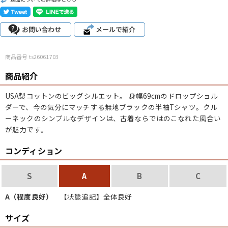
こだわりから探す
Search by Particular
サイズから探す（メンズ）
Search by Size
商品番号 ts26061703
商品紹介
ジャケット
XS
S
M
L
XL
USA製コットンのビッグシルエット。
身幅69cmのドロップショル
スウェット
XS
S
M
L
XL
ダーで、今の気分にマッチする無地ブラックの半袖Tシャツ。クル
ーネックのシンプルなデザインは、古着ならではのこなれた風合い
長袖シャツ
XS
S
M
L
XL
が魅力です。
半袖シャツ
XS
S
M
L
XL
コンディション
Tシャツ
XS
S
M
L
XL
S
A
B
C
W30以下
W31,W32
W33,W34
A（程度良好）
【状態追記】全体良好
パンツ
W35,W36
W37以上
サイズ