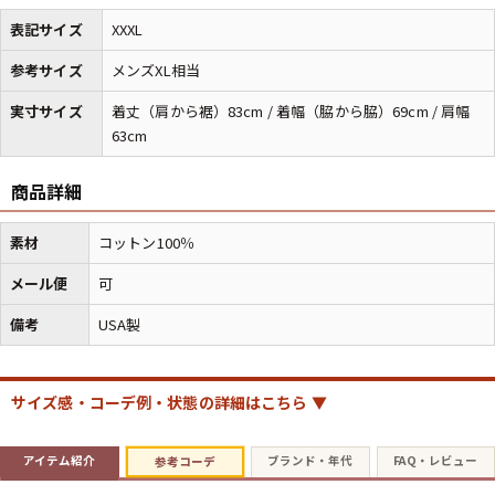
表記サイズ
XXXL
マニアックから探す
Search by Maniac
参考サイズ
メンズXL相当
実寸サイズ
着丈（肩から裾）83cm / 着幅（脇から脇）69cm / 肩幅
バンド
アニメ
映画
63cm
Tシャツ
Tシャツ
Tシャツ
USA製
ボロ
ミリタリー
商品詳細
素材
コットン100％
すべてのマニアックを見る
メール便
可
備考
USA製
年代から探す
Search by Period
サイズ感・コーデ例・状態の詳細はこちら ▼
90年代
80年代
70年代
アイテム紹介
ブランド・年代
FAQ・レビュー
参考コーデ
60年代
50年代
40年代