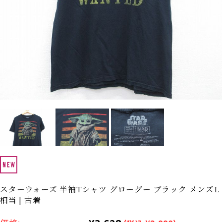
Search by Hotword
今週のHOTワード（7/29〜8/4）
1
Tシャツ USA製
2
映画
3
ミリタリー
4
スターウォーズ
5
ラルフローレン
6
大きいサイズ
7
アニメ
8
ディズニー
ブランドから探す
Search by Brand
ザ・ノース・フェイ
ラルフ ローレン
ス
チャンピオン
パタゴニア
カーハート
ディッキーズ
スターウォーズ 半袖Tシャツ グローグー ブラック メンズL
相当 | 古着
アディダス
ナイキ
ラッセル・アスレチ