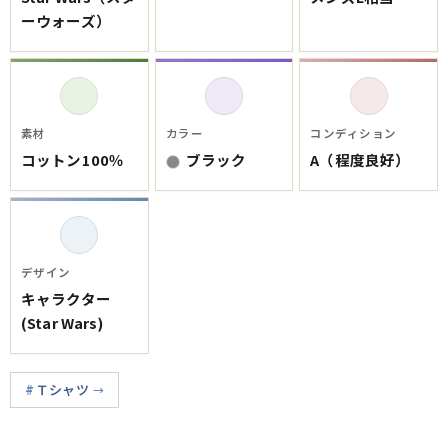
ご利用案内
ーウォーズ）
お客様の声
レビュー1万件突破
お気に入りリスト
会員登録
メルマガ登録
素材
カラー
コンディション
会社概要
コットン100％
ブラック
A（程度良好）
店舗一覧
古着卸売
特定商取引法に基づく表示
プライバシーポリシー
デザイン
お問い合わせ
キャラクター
(Star Wars)
Ｔシャツ