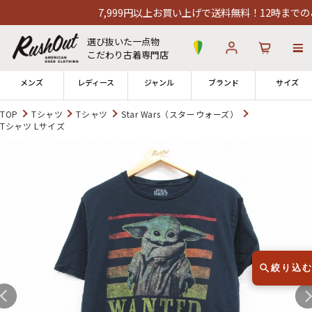
7,999円以上お買い上げで送料無料！12時までのご注
選び抜いた一点物
こだわり古着専門店
メンズ
レディース
ジャンル
ブランド
サイズ
TOP
Tシャツ
Tシャツ
Star Wars（スターウォーズ）
Tシャツ Lサイズ
ログイン
お気に入り
カート
店舗一覧
→
全国7店舗・公式通販の比較
12時までのご注文で当日出荷！
発送について
※対応不可：日祝、長期休暇、セール
絞り込