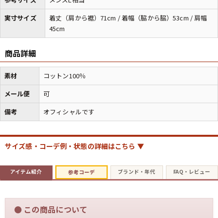
実寸サイズ
着丈（肩から裾）71cm / 着幅（脇から脇）53cm / 肩幅
45cm
マニアックから探す
Search by Maniac
商品詳細
バンド
アニメ
映画
Tシャツ
Tシャツ
Tシャツ
素材
コットン100％
USA製
ボロ
ミリタリー
メール便
可
備考
オフィシャルです
すべてのマニアックを見る
サイズ感・コーデ例・状態の詳細はこちら ▼
年代から探す
Search by Period
アイテム紹介
ブランド・年代
FAQ・レビュー
参考コーデ
90年代
80年代
70年代
●
この商品について
60年代
50年代
40年代