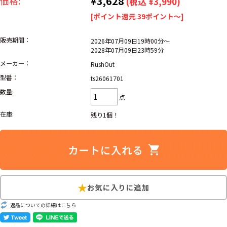
¥3,628
価格:
(税込 ¥3,990)
リーバイス
ック
[ポイント還元 39ポイント～]
ア行
カ行
サ行
タ行
販売期間：
2026年07月09日19時00分～
2028年07月09日23時59分
ナ行
ハ行
マ行
ラ行
メーカー：
RushOut
型番：
ts26061701
数量:
アイテムから探す
Search by Item
点
在庫:
残り1個！
ジャケット
スウェット
セーター
長袖シャツ
半袖シャツ
Tシャツ
パンツ
レディース
子供服
雑貨/小物
返品についての詳細はこちら