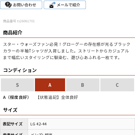
こだわりから探す
Search by Particular
商品番号 ts26061701
サイズから探す（メンズ）
Search by Size
商品紹介
スター・ウォーズファン必見！
グローグー
の存在感が光るブラック
ジャケット
XS
S
M
L
XL
カラーの半袖Tシャツが入荷しました。ストリートからカジュアル
まで幅広いスタイリングに馴染む、遊び心あふれる一枚です。
スウェット
XS
S
M
L
XL
コンディション
長袖シャツ
XS
S
M
L
XL
S
A
B
C
半袖シャツ
XS
S
M
L
XL
A（程度良好）
【状態追記】全体良好
Tシャツ
XS
S
M
L
XL
サイズ
W30以下
W31,W32
W33,W34
パンツ
表記サイズ
LG 42-44
W35,W36
W37以上
参考サイズ
メンズL相当