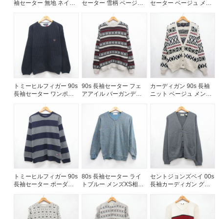
袖セーター 無地 ネイビ
セーター 雪柄 ベージュ
セーター ベージュ メン
ー メンズXL相当 | 古着
メンズL相当 | 古着
ズXL相当 | 古着
ご利用案内
お客様の声
レビュー1万件突破
お気に入りリスト
会員登録
メルマガ登録
トミーヒルフィガー 90s
90s 長袖セーター フェ
カーディガン 90s 長袖
会社概要
長袖セーター ワンポイ
アアイル バーガンディ
ニット ベージュ メンズL
ントロゴ ネイビー メン
メンズXL相当 | 古着
相当 | 古着
店舗一覧
ズL相当 | 古着
古着卸売
特定商取引法に基づく表示
プライバシーポリシー
お問い合わせ
トミーヒルフィガー 90s
80s 長袖セーター ライ
セントジョンズベイ 00s
長袖セーター ボーダー
トブルー メンズXS相当 |
長袖カーディガン グレ
ネイビー メンズL相当 |
古着
ー メンズXL相当 | 古着
古着