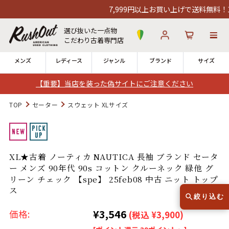
7,999円以上お買い上げで送料無料！12
選び抜いた一点物
こだわり古着専門店
メンズ
レディース
ジャンル
ブランド
サイズ
【重要】当店を装った偽サイトにご注意ください
ログイン
お気に入り
カート
TOP
セーター
スウェット XLサイズ
店舗一覧
→
全国7店舗・公式通販の比較
XL★古着 ノーティカ NAUTICA 長袖 ブランド セータ
ー メンズ 90年代 90s コットン クルーネック 緑他 グ
12時までのご注文で当日出荷！
発送について
リーン チェック 【spe】 25feb08 中古 ニット トップ
※対応不可：日祝、長期休暇、セール
ス
絞り込む
¥3,546
価格:
(税込 ¥3,900)