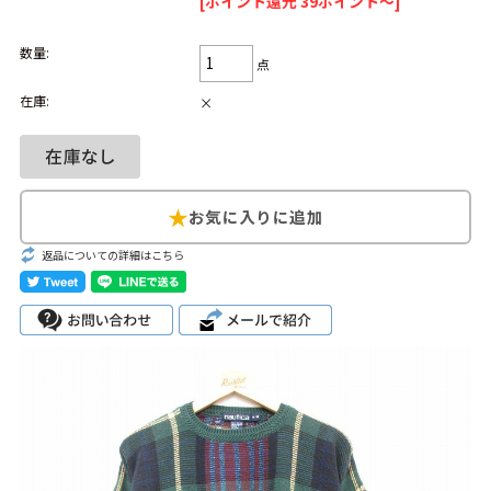
[ポイント還元 39ポイント～]
Search by Hotword
今週のHOTワード（7/29〜8/4）
数量:
点
1
Tシャツ USA製
2
映画
3
ミリタリー
4
スターウォーズ
在庫:
×
5
ラルフローレン
6
大きいサイズ
7
アニメ
8
ディズニー
ブランドから探す
Search by Brand
返品についての詳細はこちら
ザ・ノース・フェ
ラルフ ローレン
イス
チャンピオン
パタゴニア
カーハート
ディッキーズ
アディダス
ナイキ
ラッセル・アスレ