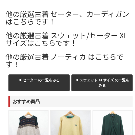
W37以上
他の厳選古着 セーター、カーディガン
はこちらです！
マニアックから探す
Search by Maniac
他の厳選古着 スウェット/セーター XL
サイズはこちらです！
バンド
アニメ
映画
Tシャツ
Tシャツ
Tシャツ
他の厳選古着 ノーティカ はこちらで
す！
USA製
ボロ
ミリタリー
◀ セーター の一覧をみる
◀ スウェット XLサイズ の一覧を
すべてのマニアックを見る
みる
おすすめ商品
年代から探す
Search by Period
90年代
80年代
70年代