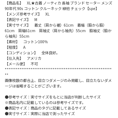
【商品名】 XL★古着 ノーティカ 長袖 ブランド セーター メンズ
こだわりから探す
Search by Particular
90年代 90s コットン クルーネック 緑他 チェック【spe】
【メンズ参考サイズ】 XL
【表記サイズ】 M
サイズから探す（メンズ）
Search by Size
【実寸サイズ】 着丈（肩から裾）61cm 着幅（脇から脇）
61cm 肩幅61cm 肩袖丈（肩から袖先）55cm 脇袖丈（脇か
ら袖先）55cm
ジャケット
XS
S
M
L
XL
【素材】 コットン100％
【程度】 A
スウェット
XS
S
M
L
XL
【コンディション】 全体良好。
【仕入先】 アメリカ
長袖シャツ
XS
S
M
L
XL
【メール便】 不可
**********************************************************
半袖シャツ
XS
S
M
L
XL
**
画像枚数の都合上、目立つダメージのみ掲載し、目立たないダメ
ージは省略することがございます。
Tシャツ
XS
S
M
L
XL
●参考サイズ：実寸サイズをもとに当店が判断したサイズ
W30以下
W31,W32
※商品名内に記載しているのは参考サイズです。
●表記サイズ：商品のタグに記載してあるサイズ
パンツ
W33,W34
W35,W36
●実寸サイズ：実際に当店で測ったサイズ