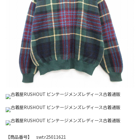
リーバイス
チック
ア行
カ行
サ行
タ行
ナ行
ハ行
マ行
ラ行
アイテムから探す
Search by Item
ジャケット
スウェット
セーター
長袖シャツ
半袖シャツ
Tシャツ
パンツ
レディース
子供服
雑貨/小物
【商品番号】 swtr25011621