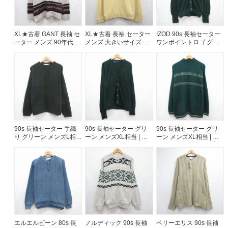
60年代
50年代
40年代
XL★古着 GANT 長袖 セ
XL★古着 長袖 セーター
IZOD 90s 長袖セーター
ーター メンズ 90年代
メンズ 大きいサイズ ク
ワンポイントロゴ グリ
90s 大きいサイズ コッ
ルーネック イエロー
ーン メンズL相当 | 古着
すべての年代を見る
トン クルーネック USA
26jul31
製 ベージュ 26jul31
週刊ラッシュアウト新聞
古着コラム
90s 長袖セーター 手織
90s 長袖セーター グリ
90s 長袖セーター グリ
り グリーン メンズL相当
ーン メンズXL相当 | 古
ーン メンズXL相当 | 古
| 古着
着
着
メディア・イベント情報
Youtube 古着屋Rush Out チャンネル
スタッフコーディネート
エルエルビーン 80s 長
ノルディック 90s 長袖
ペリーエリス 90s 長袖