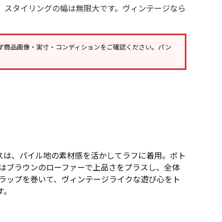
ボロ
ミリタリー
そ、スタイリングの幅は無限大です。ヴィンテージなら
ニアックを見る
ず
商品画像・実寸・コンディション
をご確認ください。パン
h by Period
年代から探す
80年代
70年代
50年代
40年代
プスは、パイル地の素材感を活かしてラフに着用。ボト
はブラウンのローファーで上品さをプラスし、全体
ラップを巻いて、ヴィンテージライクな遊び心をト
年代を見る
す。