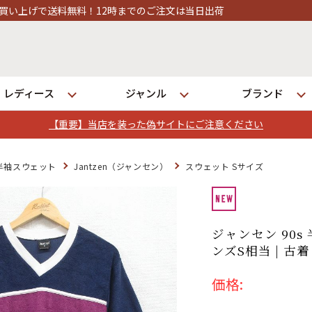
2時までのご注文は当日出荷
レディース
ジャンル
ブランド
【重要】当店を装った偽サイトにご注意ください
ログイン
半袖スウェット
Jantzen（ジャンセン）
スウェット Sサイズ
発送について
ジャンセン 90s
ンズS相当 | 古着
価格: