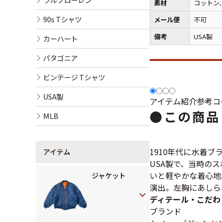
素材
コットン
90s Tシャツ
メール便
不可
備考
USA製
カーハート
パタゴニア
ビンテージ Tシャツ
USA製
アイテム紹介
参考コ
●
この商品
MLB
1910年代に水着
アイテム
USA製で、当時の
いと軽やかな着心地
ジャケット
演出。左胸にあしら
ディテール・こだわ
ブランド