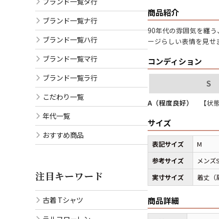
ブランド一覧タ行
商品紹介
ブランド一覧ナ行
90年代の雰囲気を纏う
ブランド一覧ハ行
ージらしい表情を見せ
ブランド一覧マ行
コンディション
ブランド一覧ラ行
S
こだわり一覧
A（程度良好）
【状態
年代一覧
サイズ
おすすめ商品
表記サイズ
M
参考サイズ
メンズ
注目キーワード
実寸サイズ
着丈（肩
古着 Tシャツ
商品詳細
ラルフローレン