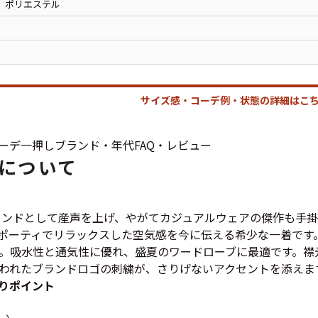
長袖シャツ
、ポリエステル
パンツ
雑貨/小物
サイズ感・コーデ例・状態の詳細はこち
ーデ
一押し
ブランド・年代
FAQ・レビュー
Search by Particu
について
Search by 
ブランドとして産声を上げ、やがてカジュアルウェアの傑作も手
スポーティでリラックスした空気感を今に伝える希少な一着です
。吸水性と通気性に優れ、盛夏のワードローブに最適です。襟
ジャケット
われたブランドロゴの刺繍が、さりげないアクセントを添えま
りポイント
スウェット