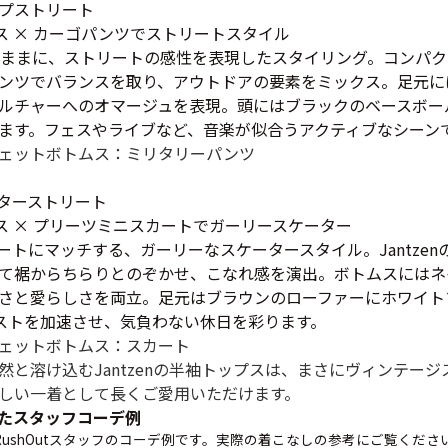
プストリート
週刊ラッシュアウ
ップス × カーゴパンツでストリートスタイル
のままに、ストリートの感性を表現したスタイリング。コンパクト
ンツでバランスを取り、アウトドアの要素をミックス。足元に
古着コラム
ルチャーへのオマージュを表現。頭にはブラックのベースボー
ます。フェスやライブなど、音楽が似合うアクティブなシーン
ェット
ボトムス：ミリタリーパンツ
メディア・イベン
ターストリート
Youtube 古着屋R
ップス × プリーツミニスカートでガーリースケーター
ートにマッチする、ガーリーなスケータースタイル。Jantze
て裾からちらりとのぞかせ、こなれ感を演出。ボトムスにはネ
スタッフコーディ
さと愛らしさを両立。足元はブラウンのローファーにホワイト
イストを加速させ、気負わない休日を彩ります。
ェット
ボトムス：スカート
然と溶け込むJantzenの半袖トップスは、まさにヴィンテー
ご利用案内
しい一着として長くご愛用いただけます。
お客様の声
レビュー1
たスタッフコーデ例
お気に入りリスト
ushOutスタッフのコーデ例です。実際の着こなしの参考にご覧くださ