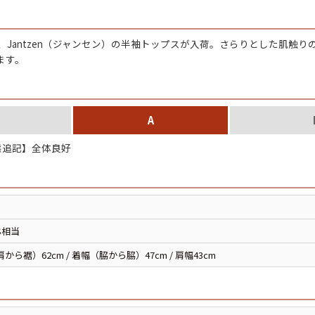
カーハート
、
Jantzen（ジャンセン）の半袖トップス
が入荷。さらりとした肌触り
アディダス
ます。
リーバイス
A
ア行
カ行
追記】全体良好
ハ行
マ行
ア
Search by Item
S相当
から裾）62cm / 着幅（脇から脇）47cm / 肩幅43cm
ジャケット