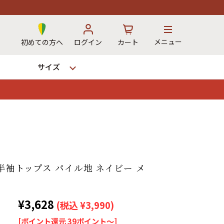
メニュー
初めての方へ
ログイン
カート
サイズ
お気に入り
カート
12時までのご注文で当日出荷！
 半袖トップス パイル地 ネイビー メ
※対応不可：日祝、長期休暇、セール
¥3,628
(税込 ¥3,990)
[ポイント還元 39ポイント～]