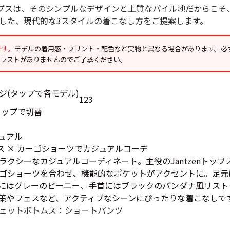
USA製
袖トップスは、そのシンプルなデザインと上質なパイル地だからこ
した、現代的な3スタイルの着こなし方をご提案します。
すべてのマ
です。
モデルの着用感・プリント・配色など実物と異なる場合があります。必
イラストがありませんのでご了承ください。
Searc
1
2
3
タップで切替
90年代
ュアル
ップス × カーゴショーツでカジュアルコーデ
60年代
ラクシーなカジュアルコーディネート。主役のJantzenトッ
ゴショーツを合わせ、機能的なポケットがアクセントに。足元
にはグレーのビーニー、手首にはブラックのバンダナ風リスト
すべての
策やフェスなど、アクティブなシーンにぴったりな着こなしで
ェット
ボトムス：ショートパンツ