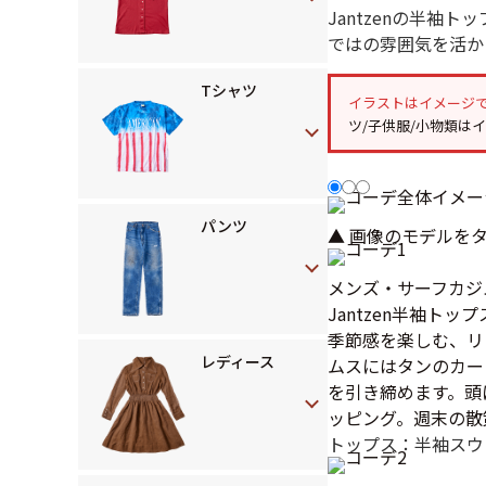
Jantzenの半
ではの雰囲気を活か
Tシャツ
イラストはイメージ
ツ/子供服/小物類は
パンツ
▲ 画像のモデルを
メンズ・サーフカジ
Jantzen半袖ト
季節感を楽しむ、リ
レディース
ムスにはタンのカー
を引き締めます。頭
ッピング。週末の散
トップス：半袖スウ