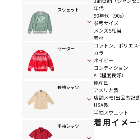
Jantzen（ジャンセ
年代
スウェット
90年代（90s）
参考サイズ
メンズS相当
素材
コットン、ポリエス
セーター
カラー
ネイビー
コンディション
A（程度良好）
原産国
長袖シャツ
アメリカ製
店舗メモ(出品者記載
USA製。
半袖スウェット
着用イメー
半袖シャツ