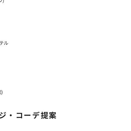
ン）
長袖シャツ
半袖シャツ
テル
Tシャツ
パンツ
)
Search b
バンド
ジ・コーデ提案
Tシャツ