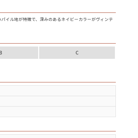
ディッキーズ
の
パイル地
が特徴で、深みのある
ネイビーカラー
がヴィンテ
ナイキ
ラッセル・アスレチック
B
C
サ行
タ行
ナ行
ラ行
イテムから探す
スウェット
セーター