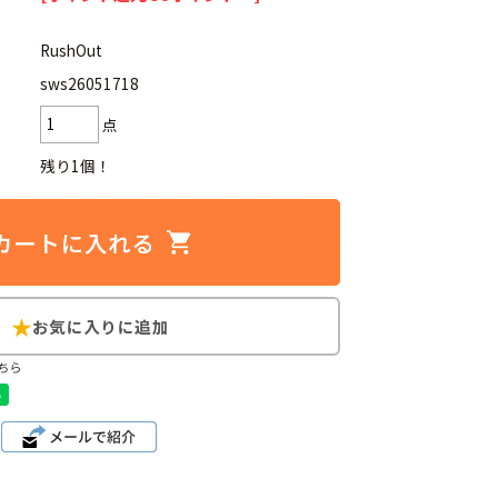
RushOut
d
今週のHOTワード（6/29〜7/28）
sws26051718
 長袖
2
USA製
3
リーバイス
点
ンズ パンツ ショート
6
メンズ 茶
残り1個！
XL
8
メンズ ジャケット
ブランドから探す
ちら
ン
ザ・ノース・フェイス
パタゴニア