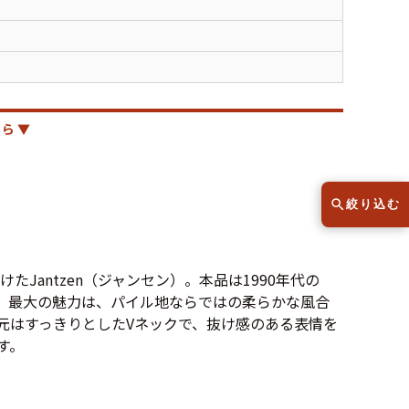
半袖シャツ
Tシャツ
レディース
子供服
ら ▼
こだわりから探す
lar
絞り込む
Size
サイズから探す（メンズ）
掛けた
Jantzen（ジャンセン）
。本品は1990年代の
。最大の魅力は、
パイル地
ならではの柔らかな風合
元はすっきりとした
Vネック
で、抜け感のある表情を
XS
S
M
L
XL
す。
XS
S
M
L
XL