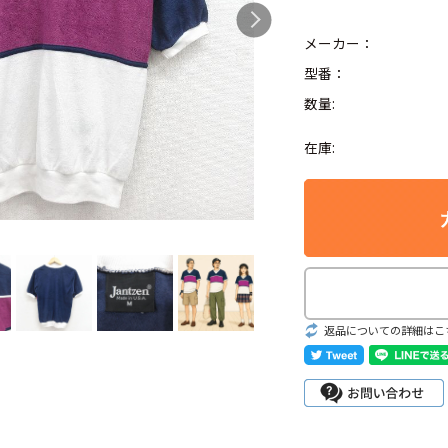
メーカー：
Search by Hotwor
型番：
数量:
1
メンズ 大きいサイズ
在庫:
4
フライト
5
メ
7
半袖 Tシャツ 白 
Search by Brand
返品についての詳細はこ
ラルフ ローレ
チャンピオン