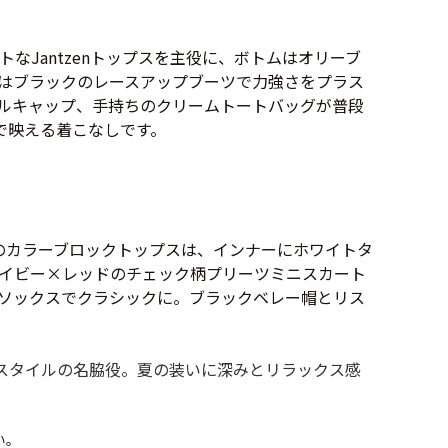
ト新聞
なJantzenトップスを主役に、ボトムはオリーブ
はブラックのレースアップブーツで力強さをプラス
ルキャップ、手持ちのクリームトートバッグが普段
で映える着こなしです。
ト情報
ush Out チャンネル
nのカラーブロックトップスは、インナーにホワイトタ
イビー×レッドのチェック柄プリーツミニスカート
ネート
ソックスでクラシックに。ブラックベレー帽とリス
ジスタイルの名脇役。夏の装いに深みとリラックス感
万件突破
い。