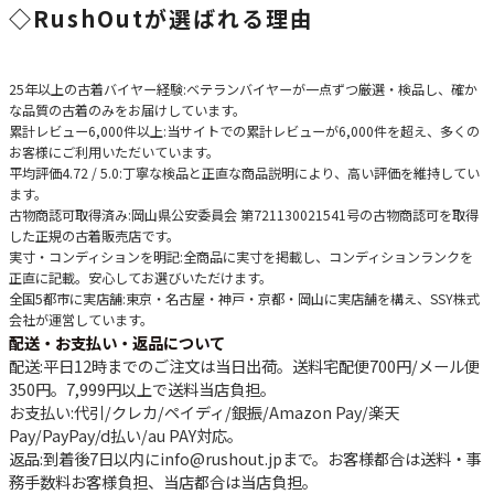
◇
RushOutが選ばれる理由
25年以上の古着バイヤー経験
:ベテランバイヤーが一点ずつ厳選・検品し、確か
な品質の古着のみをお届けしています。
累計レビュー6,000件以上
:当サイトでの累計レビューが6,000件を超え、多くの
お客様にご利用いただいています。
平均評価4.72 / 5.0
:丁寧な検品と正直な商品説明により、高い評価を維持してい
ます。
古物商認可取得済み
:岡山県公安委員会 第721130021541号の古物商認可を取得
した正規の古着販売店です。
実寸・コンディションを明記
:全商品に実寸を掲載し、コンディションランクを
正直に記載。安心してお選びいただけます。
全国5都市に実店舗
:東京・名古屋・神戸・京都・岡山に実店舗を構え、SSY株式
会社が運営しています。
配送・お支払い・返品について
配送
:平日12時までのご注文は当日出荷。送料宅配便
700円
/メール便
350円
。
7,999円以上で送料当店負担
。
お支払い
:代引/クレカ/ペイディ/銀振/Amazon Pay/楽天
Pay/PayPay/d払い/au PAY対応。
返品
:到着後7日以内にinfo@rushout.jpまで。お客様都合は送料・事
務手数料お客様負担、当店都合は当店負担。