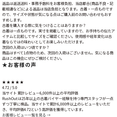
返品は返送送料・事務手数料をお客様負担、当店都合(商品不良・記
載相違など)による返品は当店負担となります。古着・一点ものです
ので、サイズや状態が気になる点はご購入前のお問い合わせもおす
すめします。
古着を購入する際に気をつけることはありますか？
古着は一点ものです。実寸を掲載していますので、お手持ちの似たア
イテムと比較してサイズをご確認ください。使用感や経年変化は古
着ならではの味わいとしてお楽しみいただけます。
次回の入荷はいつ頃ですか？
商品はすべて1点物のため、次回の入荷はございません。気になる商
品はこの機会にぜひご検討ください。
★
お客様の声
★ ★ ★ ★ ★
4.72 / 5.0
当サイト 累計レビュー6,000件以上の平均評価
RushOutは25年以上の古着バイヤー経験を持つ専門スタッフが一点
ずつ丁寧に検品。当サイトで累計6,000件以上のレビューをいただ
き、平均評価4.72という高評価を獲得しています。
お客様レビュー一覧を見る →