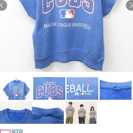
Search by Hotword
今週のHOTワード（7/29〜8/4）
1
Tシャツ USA製
2
映画
3
ミリタリー
4
スターウォーズ
5
ラルフローレン
6
大きいサイズ
7
アニメ
8
ディズニー
ブランドから探す
Search by Brand
ザ・ノース・フェイ
ラルフ ローレン
ス
チャンピオン
パタゴニア
カーハート
ディッキーズ
アディダス
ナイキ
ラッセル・アスレチ