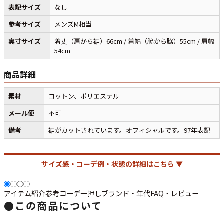
表記サイズ
なし
参考サイズ
メンズM相当
マニアックから探す
Search by Maniac
実寸サイズ
着丈（肩から裾）66cm / 着幅（脇から脇）55cm / 肩幅
54cm
バンド
アニメ
映画
Tシャツ
Tシャツ
Tシャツ
商品詳細
USA製
ボロ
ミリタリー
素材
コットン、ポリエステル
メール便
不可
すべてのマニアックを見る
備考
裾がカットされています。オフィシャルです。97年表記
サイズ感・コーデ例・状態の詳細はこちら ▼
年代から探す
Search by Period
アイテム紹介
参考コーデ
一押し
ブランド・年代
FAQ・レビュー
90年代
80年代
70年代
●
この商品について
60年代
50年代
40年代