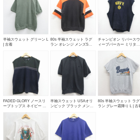
半袖スウェット グリーン L
80s 半袖スウェット ラグ
チャンピオン リバースウ
| 古着
ラン オレンジ メンズS相
ィーブパーカー ミリタリ
当 | 古着
ー ネイビー メンズXL相
| 古着
FADED GLORY ノースリ
半袖スウェット USAオリ
80s 半袖スウェット ラグ
ーブトップス ネイビー XL
ンピック ブラック メンズ
ラン グレー霜降り L | 古
| 古着
XL相当 | 古着