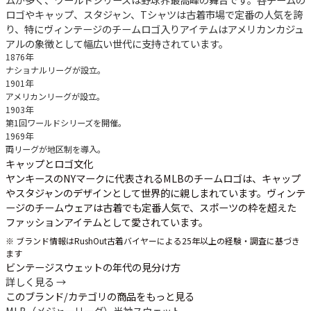
ロゴやキャップ、スタジャン、Tシャツは古着市場で定番の人気を誇
り、特にヴィンテージのチームロゴ入りアイテムはアメリカンカジュ
アルの象徴として幅広い世代に支持されています。
1876年
ナショナルリーグが設立。
1901年
アメリカンリーグが設立。
1903年
第1回ワールドシリーズを開催。
1969年
両リーグが地区制を導入。
キャップとロゴ文化
ヤンキースのNYマークに代表されるMLBのチームロゴは、キャップ
やスタジャンのデザインとして世界的に親しまれています。ヴィンテ
ージのチームウェアは古着でも定番人気で、スポーツの枠を超えた
ファッションアイテムとして愛されています。
※ ブランド情報はRushOut古着バイヤーによる25年以上の経験・調査に基づき
ます
ビンテージスウェットの年代の見分け方
詳しく見る →
このブランド/カテゴリの商品をもっと見る
MLB（メジャーリーグ）
半袖スウェット