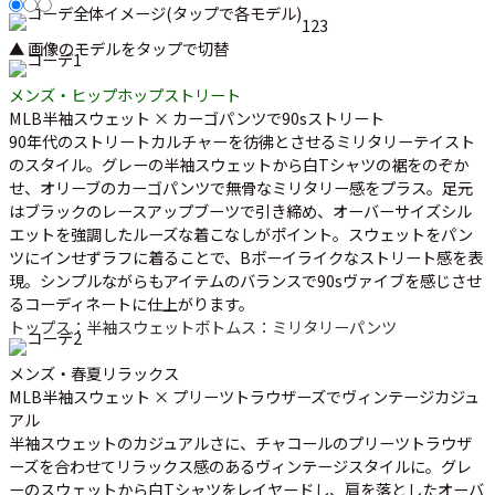
1
2
3
▲ 画像のモデルをタップで切替
メンズ・ヒップホップストリート
MLB半袖スウェット × カーゴパンツで90sストリート
90年代のストリートカルチャーを彷彿とさせるミリタリーテイスト
のスタイル。グレーの半袖スウェットから白Tシャツの裾をのぞか
せ、オリーブのカーゴパンツで無骨なミリタリー感をプラス。足元
はブラックのレースアップブーツで引き締め、オーバーサイズシル
エットを強調したルーズな着こなしがポイント。スウェットをパン
ツにインせずラフに着ることで、Bボーイライクなストリート感を表
現。シンプルながらもアイテムのバランスで90sヴァイブを感じさせ
るコーディネートに仕上がります。
トップス：半袖スウェット
ボトムス：ミリタリーパンツ
メンズ・春夏リラックス
MLB半袖スウェット × プリーツトラウザーズでヴィンテージカジュ
アル
半袖スウェットのカジュアルさに、チャコールのプリーツトラウザ
ーズを合わせてリラックス感のあるヴィンテージスタイルに。グレ
ーのスウェットから白Tシャツをレイヤードし、肩を落としたオーバ