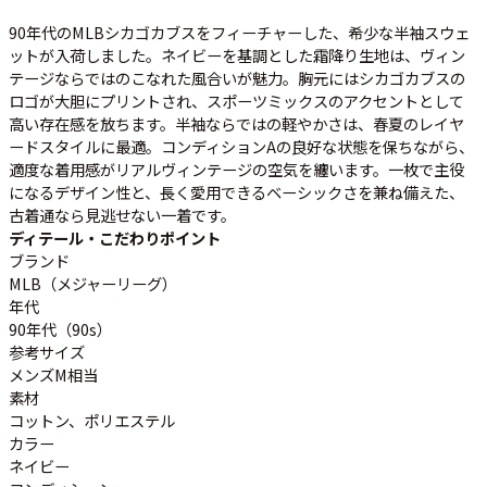
90年代のMLBシカゴカブスをフィーチャーした、希少な半袖スウェ
ットが入荷しました。ネイビーを基調とした霜降り生地は、ヴィン
すべての年代を見る
テージならではのこなれた風合いが魅力。胸元にはシカゴカブスの
ロゴが大胆にプリントされ、スポーツミックスのアクセントとして
高い存在感を放ちます。半袖ならではの軽やかさは、春夏のレイヤ
ードスタイルに最適。コンディションAの良好な状態を保ちながら、
週刊ラッシュアウト新聞
適度な着用感がリアルヴィンテージの空気を纏います。一枚で主役
になるデザイン性と、長く愛用できるベーシックさを兼ね備えた、
古着通なら見逃せない一着です。
古着コラム
ディテール・こだわりポイント
ブランド
MLB（メジャーリーグ）
メディア・イベント情報
年代
90年代（90s）
Youtube 古着屋Rush Out チャンネル
参考サイズ
メンズM相当
素材
スタッフコーディネート
コットン、ポリエステル
カラー
ネイビー