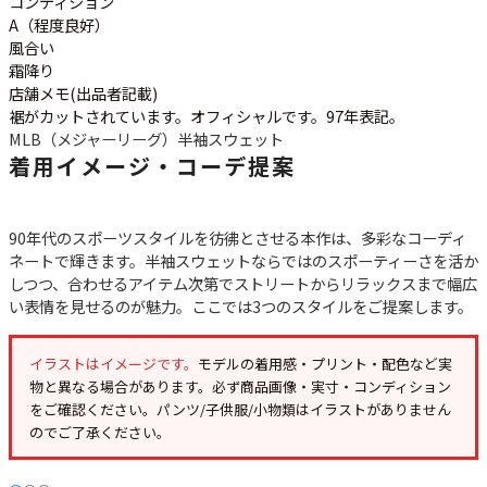
コンディション
ご利用案内
A（程度良好）
お客様の声
レビュー1万件突破
風合い
お気に入りリスト
霜降り
店舗メモ(出品者記載)
会員登録
裾がカットされています。オフィシャルです。97年表記。
メルマガ登録
MLB（メジャーリーグ）
半袖スウェット
会社概要
着用イメージ・コーデ提案
店舗一覧
古着卸売
90年代のスポーツスタイルを彷彿とさせる本作は、多彩なコーディ
特定商取引法に基づく表示
ネートで輝きます。半袖スウェットならではのスポーティーさを活か
プライバシーポリシー
しつつ、合わせるアイテム次第でストリートからリラックスまで幅広
い表情を見せるのが魅力。ここでは3つのスタイルをご提案します。
お問い合わせ
イラストはイメージです。
モデルの着用感・プリント・配色など実
物と異なる場合があります。必ず
商品画像・実寸・コンディション
をご確認ください。パンツ/子供服/小物類はイラストがありません
のでご了承ください。