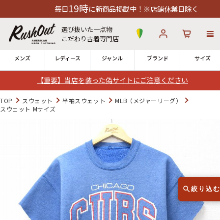
19時
毎日
に新商品掲載中！※店舗休業日除く
選び抜いた一点物
こだわり古着専門店
メンズ
レディース
ジャンル
ブランド
サイズ
【重要】当店を装った偽サイトにご注意ください
ログイン
お気に入り
カート
TOP
スウェット
半袖スウェット
MLB（メジャーリーグ）
スウェット Mサイズ
店舗一覧
→
全国7店舗・公式通販の比較
12時までのご注文で当日出荷！
発送について
※対応不可：日祝、長期休暇、セール
絞り込