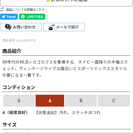
こだわりから探す
Search by Particular
返品についての詳細はこちら
サイズから探す（メンズ）
Search by Size
商品番号 sws26040790
ジャケット
XS
S
M
L
XL
商品紹介
スウェット
XS
S
M
L
XL
90年代のMLBシカゴカブスを象徴する、ネイビー霜降りの半袖スウ
ェット。ヴィンテージライクな風合いとスポーツミックススタイル
長袖シャツ
XS
S
M
L
XL
の要になる一着です。
半袖シャツ
XS
S
M
L
XL
コンディション
Tシャツ
XS
S
M
L
XL
S
A
B
C
W30以下
W31,W32
W33,W34
A（程度良好）
【状態追記】汚れ、ステッチほつれ
パンツ
W35,W36
W37以上
サイズ