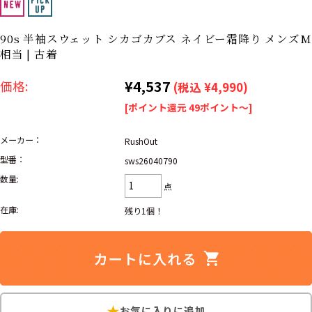
リーバイス
ック
90s 半袖スウェット シカゴカブス ネイビー霜降り メンズM
ア行
カ行
サ行
タ行
相当 | 古着
ナ行
ハ行
マ行
ラ行
¥4,537
価格:
(税込 ¥4,990)
[ポイント還元 49ポイント～]
アイテムから探す
Search by Item
メーカー：
RushOut
型番：
sws26040790
ジャケット
スウェット
セーター
数量:
点
長袖シャツ
半袖シャツ
Tシャツ
在庫:
残り1個！
パンツ
レディース
子供服
雑貨/小物