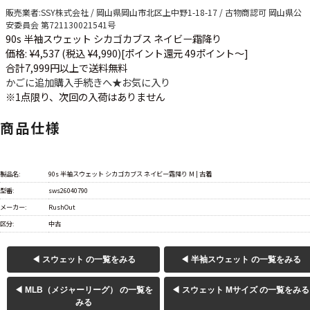
販売業者
:SSY株式会社 / 岡山県岡山市北区上中野1-18-17 / 古物商認可 岡山県公
安委員会 第721130021541号
90s 半袖スウェット シカゴカブス ネイビー霜降り
価格: ¥4,537 (税込 ¥4,990)
[ポイント還元 49ポイント～]
合計7,999円以上で送料無料
かごに追加
購入手続きへ
★
お気に入り
※1点限り、次回の入荷はありません
商品仕様
製品名:
90s 半袖スウェット シカゴカブス ネイビー霜降り M | 古着
型番:
sws26040790
メーカー:
RushOut
区分:
中古
◀ スウェット の一覧をみる
◀ 半袖スウェット の一覧をみる
◀ MLB（メジャーリーグ） の一覧を
◀ スウェット Mサイズ の一覧をみる
みる