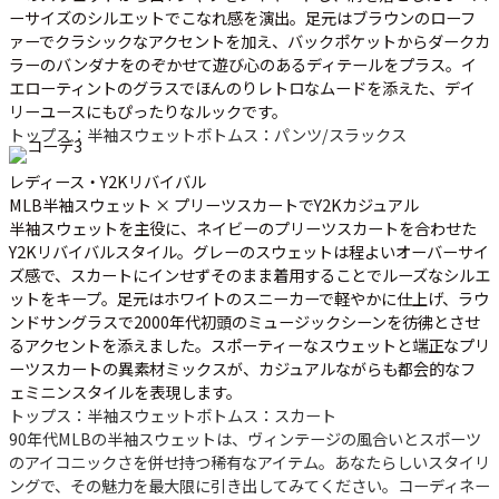
ーサイズのシルエットでこなれ感を演出。足元はブラウンのローフ
ァーでクラシックなアクセントを加え、バックポケットからダークカ
ラーのバンダナをのぞかせて遊び心のあるディテールをプラス。イ
エローティントのグラスでほんのりレトロなムードを添えた、デイ
リーユースにもぴったりなルックです。
トップス：半袖スウェット
ボトムス：パンツ/スラックス
レディース・Y2Kリバイバル
MLB半袖スウェット × プリーツスカートでY2Kカジュアル
半袖スウェットを主役に、ネイビーのプリーツスカートを合わせた
Y2Kリバイバルスタイル。グレーのスウェットは程よいオーバーサイ
ズ感で、スカートにインせずそのまま着用することでルーズなシルエ
ットをキープ。足元はホワイトのスニーカーで軽やかに仕上げ、ラウ
ンドサングラスで2000年代初頭のミュージックシーンを彷彿とさせ
るアクセントを添えました。スポーティーなスウェットと端正なプリ
ーツスカートの異素材ミックスが、カジュアルながらも都会的なフ
ェミニンスタイルを表現します。
トップス：半袖スウェット
ボトムス：スカート
90年代MLBの半袖スウェットは、ヴィンテージの風合いとスポーツ
のアイコニックさを併せ持つ稀有なアイテム。あなたらしいスタイリ
ングで、その魅力を最大限に引き出してみてください。コーディネー