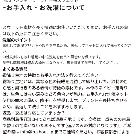
~
お手入れ・お洗濯について
スウェット素材を長く快適にお使いいただくために、お手入れの際
は以下の点にご注意ください。
洗濯のポイント
裏返して洗濯
プリントや起毛を守るため、裏返してネットに入れて洗ってくださ
い。
中性洗剤
おしゃれ着用の中性洗剤を使うと風合いを保てます。
陰干し
乾燥機は縮みの原因になります。形を整えて陰干ししてください。
よくある質問
霜降り生地の特徴とお手入れ方法を教えてください
霜降り生地とは、異なる色の繊維を混紡して織り上げた、独特のむ
ら感と奥行きのある表情が特徴の素材です。本作のネイビー霜降り
は、単色にはない深みのある色合いが魅力。お手入れは洗濯ネット
使用の弱水流洗い、陰干しを推奨します。プリントを長持ちさせる
ため、裏返して洗うことをおすすめします。
返品・交換は対応していますか？
商品到着後7日以内であれば返品を承ります。交換は一点ものの古着
で替えの在庫がないため不可です(返品のみの対応となります)。ご希
望の際は info@rushout.jp までご連絡ください。お客様都合による