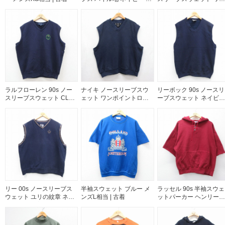
ンズS相当 | 古着
ポイントロゴ ネイビー 
ンズXL相当 | 古着
ラルフローレン 90s ノー
ナイキ ノースリーブスウ
リーボック 90s ノースリ
スリーブスウェット CLUB
ェット ワンポイントロゴ
ーブスウェット ネイビー 
CORP ネイビー XL | 古着
ネイビー メンズXL相当 |
| 古着
古着
リー 00s ノースリーブス
半袖スウェット ブルー メ
ラッセル 90s 半袖スウェ
ウェット ユリの紋章 ネイ
ンズL相当 | 古着
ットパーカー ヘンリーネ
ビー XL | 古着
ック バーガンディ XL | 
着