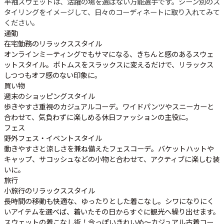
半袖スウェットは、活躍の場を選ばない万能選手です。シーン別のス
タイリングをイメージして、日々のコーディネートに取り入れてみて
ください。
通勤
在宅勤務のリラックススタイル
オンラインミーティングでもサマになる、きちんと感のあるスウェ
ットスタイル。ボトムスをスラックスに変えるだけで、リラックス
しつつもオフ感のない印象に。
買い物
週末のショッピングスタイル
歩きやすさ重視のカジュアルコーデ。ワイドパンツやスニーカーと
合わせて、気負わずに楽しめる休日ファッションの主役に。
フェス
野外フェス・イベントスタイル
動きやすさと涼しさを兼ね備えたフェスコーデ。バケットハットや
キャップ、サコッシュなどの小物と合わせて、アクティブに楽しむ装
いに。
旅行
小旅行のリラックススタイル
長時間の移動も快適な、ゆったりとした着こなし。シワになりにく
いアイテムを選べば、着いたその日からすぐに観光へ繰り出せます。
スウェットの着こなし術！今っぽいきれいめ～カジュアル古着コー