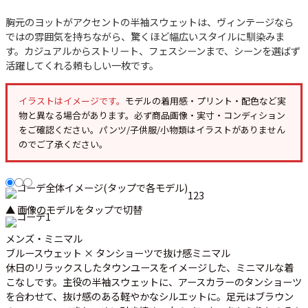
ご利用案内
胸元のヨットがアクセントの半袖スウェットは、ヴィンテージなら
お客様の声
レビュー1万件突破
ではの雰囲気を持ちながら、驚くほど幅広いスタイルに馴染みま
お気に入りリスト
す。カジュアルからストリート、フェスシーンまで、シーンを選ばず
会員登録
活躍してくれる頼もしい一枚です。
メルマガ登録
会社概要
イラストはイメージです。
モデルの着用感・プリント・配色など実
物と異なる場合があります。必ず
商品画像・実寸・コンディション
店舗一覧
をご確認ください。パンツ/子供服/小物類はイラストがありません
古着卸売
のでご了承ください。
特定商取引法に基づく表示
プライバシーポリシー
1
2
3
お問い合わせ
▲ 画像のモデルをタップで切替
メンズ・ミニマル
ブルースウェット × タンショーツで抜け感ミニマル
休日のリラックスしたタウンユースをイメージした、ミニマルな着
こなしです。主役の半袖スウェットに、アースカラーのタンショーツ
を合わせて、抜け感のある軽やかなシルエットに。足元はブラウン