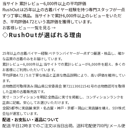
当サイト 累計レビュー6,000件以上の平均評価
RushOutは25年以上の古着バイヤー経験を持つ専門スタッフが一点
ずつ丁寧に検品。当サイトで累計6,000件以上のレビューをいただ
き、平均評価4.72という高評価を獲得しています。
お客様レビュー一覧を見る →
◇
RushOutが選ばれる理由
25年以上の古着バイヤー経験
:ベテランバイヤーが一点ずつ厳選・検品し、確か
な品質の古着のみをお届けしています。
累計レビュー6,000件以上
:当サイトでの累計レビューが6,000件を超え、多くの
お客様にご利用いただいています。
平均評価4.72 / 5.0
:丁寧な検品と正直な商品説明により、高い評価を維持してい
ます。
古物商認可取得済み
:岡山県公安委員会 第721130021541号の古物商認可を取得
した正規の古着販売店です。
実寸・コンディションを明記
:全商品に実寸を掲載し、コンディションランクを
正直に記載。安心してお選びいただけます。
全国5都市に実店舗
:東京・名古屋・神戸・京都・岡山に実店舗を構え、SSY株式
会社が運営しています。
配送・お支払い・返品について
配送
:平日12時までのご注文は当日出荷。送料宅配便
700円
/メール便