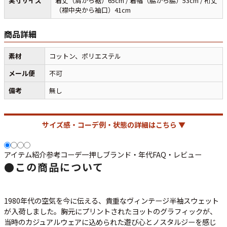
実寸サイズ
着丈（肩から裾）65cm / 着幅（脇から脇）53cm / 裄丈
（襟中央から袖口）41cm
マニアックから探す
Search by Maniac
商品詳細
バンド
アニメ
映画
素材
コットン、ポリエステル
Tシャツ
Tシャツ
Tシャツ
メール便
不可
USA製
ボロ
ミリタリー
備考
無し
すべてのマニアックを見る
サイズ感・コーデ例・状態の詳細はこちら ▼
アイテム紹介
参考コーデ
一押し
ブランド・年代
FAQ・レビュー
●
この商品について
年代から探す
Search by Period
90年代
80年代
70年代
1980年代の空気を今に伝える、貴重なヴィンテージ半袖スウェット
が入荷しました。胸元にプリントされたヨットのグラフィックが、
当時のカジュアルウェアに込められた遊び心とノスタルジーを感じ
60年代
50年代
40年代