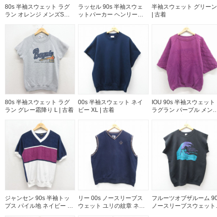
80s 半袖スウェット ラグ
ラッセル 90s 半袖スウェ
半袖スウェット グリーン 
ラン オレンジ メンズS相
ットパーカー ヘンリーネ
| 古着
当 | 古着
ック バーガンディ XL | 古
着
80s 半袖スウェット ラグ
00s 半袖スウェット ネイ
IOU 90s 半袖スウェット
ラン グレー霜降り L | 古着
ビー XL | 古着
ラグラン パープル メン
XL相当 | 古着
ジャンセン 90s 半袖トッ
リー 00s ノースリーブス
フルーツオブザルーム 90
プス パイル地 ネイビー メ
ウェット ユリの紋章 ネイ
ノースリーブスウェット
ンズS相当 | 古着
ビー XL | 古着
Durham ブラック メンズ