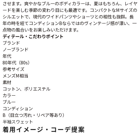
させます。爽やかなブルーのボディカラーは、夏はもちろん、レイヤ
ードを楽しむ季節の変わり目にも最適です。コンパクトなMサイズの
シルエットで、現代のワイドパンツやショーツとの相性も抜群。長
すべての年代を見る
年の時を経てコンディションBならではのヴィンテージ感が漂い、一
点物の風合いをお楽しみいただけます。
ディテール・こだわりポイント
ブランド
週刊ラッシュアウト新聞
ノーブランド
年代
80年代（80s）
古着コラム
参考サイズ
メンズM相当
素材
メディア・イベント情報
コットン、ポリエステル
カラー
Youtube 古着屋Rush Out チャンネル
ブルー
コンディション
B（目立つ汚れ・リペア等あり）
スタッフコーディネート
半袖スウェット
着用イメージ・コーデ提案