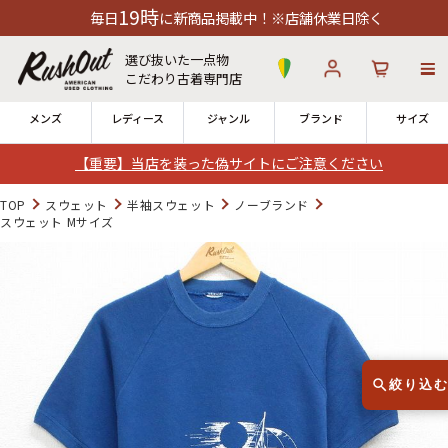
19時
日
に新商品掲載中！※店舗休業日除く
選び抜いた一点物
こだわり古着専門店
メンズ
レディース
ジャンル
ブランド
サイズ
【重要】当店を装った偽サイトにご注意ください
ログイン
お気に入り
カート
TOP
スウェット
半袖スウェット
ノーブランド
スウェット Mサイズ
店舗一覧
→
全国7店舗・公式通販の比較
12時までのご注文で当日出荷！
発送について
※対応不可：日祝、長期休暇、セール
絞り込