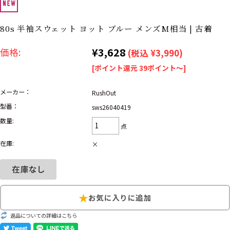
リーバイス
ック
80s 半袖スウェット ヨット ブルー メンズM相当 | 古着
ア行
カ行
サ行
タ行
¥3,628
価格:
(税込 ¥3,990)
ナ行
ハ行
マ行
ラ行
[ポイント還元 39ポイント～]
メーカー：
RushOut
アイテムから探す
Search by Item
型番：
sws26040419
数量:
ジャケット
スウェット
セーター
点
在庫:
×
長袖シャツ
半袖シャツ
Tシャツ
パンツ
レディース
子供服
雑貨/小物
返品についての詳細はこちら