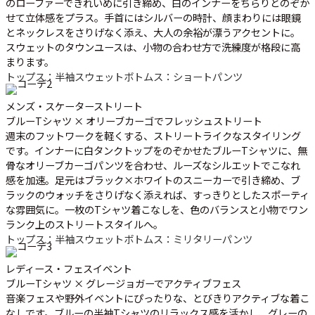
のローファーできれいめに引き締め、白のインナーをちらりとのぞか
せて立体感をプラス。手首にはシルバーの時計、顔まわりには眼鏡
とネックレスをさりげなく添え、大人の余裕が漂うアクセントに。
スウェットのタウンユースは、小物の合わせ方で洗練度が格段に高
まります。
トップス：半袖スウェット
ボトムス：ショートパンツ
メンズ・スケーターストリート
ブルーTシャツ × オリーブカーゴでフレッシュストリート
週末のフットワークを軽くする、ストリートライクなスタイリング
です。インナーに白タンクトップをのぞかせたブルーTシャツに、無
骨なオリーブカーゴパンツを合わせ、ルーズなシルエットでこなれ
感を加速。足元はブラック×ホワイトのスニーカーで引き締め、ブ
ラックのウォッチをさりげなく添えれば、すっきりとしたスポーティ
な雰囲気に。一枚のTシャツ着こなしを、色のバランスと小物でワン
ランク上のストリートスタイルへ。
トップス：半袖スウェット
ボトムス：ミリタリーパンツ
レディース・フェスイベント
ブルーTシャツ × グレージョガーでアクティブフェス
音楽フェスや野外イベントにぴったりな、とびきりアクティブな着こ
なしです。ブルーの半袖Tシャツのリラックス感を活かし、グレーの