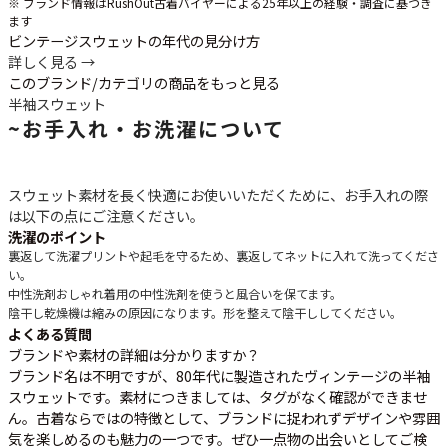
※ ブランド情報はRushOut古着バイヤーによる25年以上の経験・調査に基づき
ます
ビンテージスウェットの年代の見分け方
詳しく見る →
このブランド/カテゴリの商品をもっと見る
半袖スウェット
~
お手入れ・お洗濯について
スウェット素材を長く快適にお使いいただくために、お手入れの際
は以下の点にご注意ください。
洗濯のポイント
裏返して洗濯
プリントや起毛を守るため、裏返してネットに入れて洗ってくださ
い。
中性洗剤
おしゃれ着用の中性洗剤を使うと風合いを保てます。
陰干し
乾燥機は縮みの原因になります。形を整えて陰干ししてください。
よくある質問
ブランドや素材の詳細は分かりますか？
ブランド名は不明ですが、80年代に製造されたヴィンテージの半袖
スウェットです。素材につきましては、タグがなく確認ができませ
ん。古着ならではの特徴として、ブランドに捉われずデザインや雰囲
気を楽しめるのも魅力の一つです。ぜひ一点物の出会いとしてご検