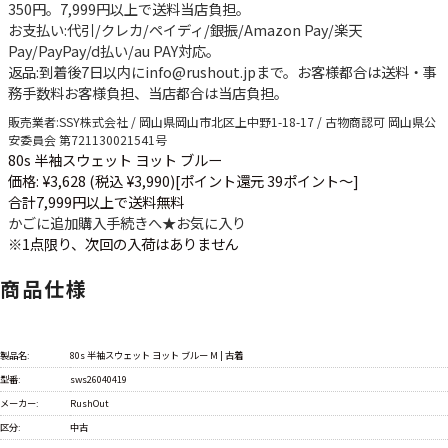
350円
。
7,999円以上で送料当店負担
。
お支払い
:代引/クレカ/ペイディ/銀振/Amazon Pay/楽天
Pay/PayPay/d払い/au PAY対応。
返品
:到着後7日以内にinfo@rushout.jpまで。お客様都合は送料・事
務手数料お客様負担、当店都合は当店負担。
販売業者
:SSY株式会社 / 岡山県岡山市北区上中野1-18-17 / 古物商認可 岡山県公
安委員会 第721130021541号
80s 半袖スウェット ヨット ブルー
価格: ¥3,628 (税込 ¥3,990)
[ポイント還元 39ポイント～]
合計7,999円以上で送料無料
かごに追加
購入手続きへ
★
お気に入り
※1点限り、次回の入荷はありません
商品仕様
製品名:
80s 半袖スウェット ヨット ブルー M | 古着
型番:
sws26040419
メーカー:
RushOut
区分:
中古