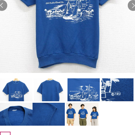
Search by Hotword
今週のHOTワード（7/29〜8/4）
1
Tシャツ USA製
2
映画
3
ミリタリー
4
スターウォーズ
5
ラルフローレン
6
大きいサイズ
7
アニメ
8
ディズニー
ブランドから探す
Search by Brand
ザ・ノース・フェイ
ラルフ ローレン
ス
チャンピオン
パタゴニア
カーハート
ディッキーズ
アディダス
ナイキ
ラッセル・アスレチ