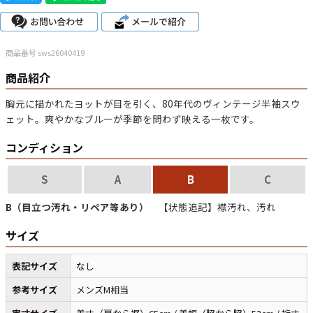
こだわりから探す
Search by Particular
商品番号 sws26040419
サイズから探す（メンズ）
Search by Size
商品紹介
胸元に描かれたヨットが目を引く、80年代のヴィンテージ半袖スウ
ジャケット
XS
S
M
L
XL
ェット。爽やかなブルーが季節を問わず映える一枚です。
スウェット
XS
S
M
L
XL
コンディション
長袖シャツ
XS
S
M
L
XL
S
A
B
C
半袖シャツ
XS
S
M
L
XL
B（目立つ汚れ・リペア等あり）
【状態追記】襟汚れ、汚れ
Tシャツ
XS
S
M
L
XL
サイズ
W30以下
W31,W32
W33,W34
表記サイズ
なし
パンツ
W35,W36
W37以上
参考サイズ
メンズM相当