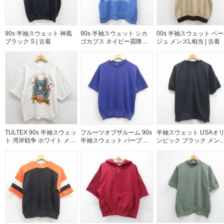
90s 半袖スウェット 神風
90s 半袖スウェット シカ
00s 半袖スウェット ベー
ブラック S | 古着
ゴカブス ネイビー霜降り
ジュ メンズL相当 | 古着
メンズM相当 | 古着
TULTEX 90s 半袖スウェッ
フルーツオブザルーム 90s
半袖スウェット USAオ
ト 湾岸戦争 ホワイト メン
半袖スウェット パープル
ンピック ブラック メン
ズXL相当 | 古着
メンズM相当 | 古着
XL相当 | 古着