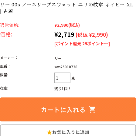
リーバイス
ック
リー 00s ノースリーブスウェット ユリの紋章 ネイビー XL
| 古着
ア行
カ行
サ行
タ行
通常価格:
¥2,990
(税込)
ナ行
ハ行
マ行
ラ行
¥2,719
価格:
(税込 ¥2,990)
[ポイント還元 29ポイント～]
アイテムから探す
Search by Item
メーカー：
リー
型番：
sws26010738
ジャケット
スウェット
セーター
数量:
点
長袖シャツ
半袖シャツ
Tシャツ
在庫:
残り1個！
パンツ
レディース
子供服
雑貨/小物