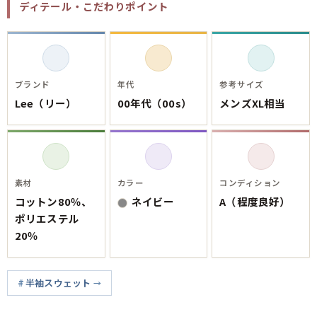
ご利用案内
ディテール・こだわりポイント
お客様の声
レビュー1万件突破
お気に入りリスト
会員登録
メルマガ登録
ブランド
年代
参考サイズ
会社概要
Lee（リー）
00年代（00s）
メンズXL相当
店舗一覧
古着卸売
特定商取引法に基づく表示
プライバシーポリシー
素材
カラー
コンディション
お問い合わせ
コットン80％、
ネイビー
A（程度良好）
ポリエステル
20％
半袖スウェット