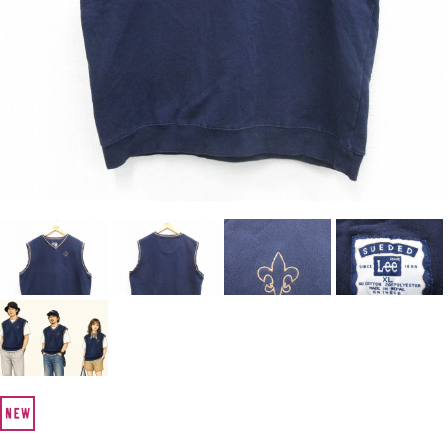
Search by Hotword
今週のHOTワード（7/29〜8/4）
1
Tシャツ USA製
2
映画
3
ミリタリー
4
スターウォーズ
5
ラルフローレン
6
大きいサイズ
7
アニメ
8
ディズニー
ブランドから探す
Search by Brand
ザ・ノース・フェイ
ラルフ ローレン
ス
チャンピオン
パタゴニア
カーハート
ディッキーズ
アディダス
ナイキ
ラッセル・アスレチ