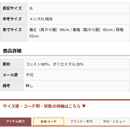
表記サイズ
XL
マニアックから探す
Search by Maniac
参考サイズ
メンズXL相当
実寸サイズ
着丈（肩から裾）69cm / 着幅（脇から脇）65cm / 肩幅
バンド
アニメ
映画
50cm
Tシャツ
Tシャツ
Tシャツ
USA製
ボロ
ミリタリー
商品詳細
素材
コットン80％、ポリエステル20％
すべてのマニアックを見る
メール便
不可
備考
無し
年代から探す
Search by Period
サイズ感・コーデ例・状態の詳細はこちら ▼
90年代
80年代
70年代
アイテム紹介
ブランド・年代
FAQ・レビュー
参考コーデ
60年代
50年代
40年代