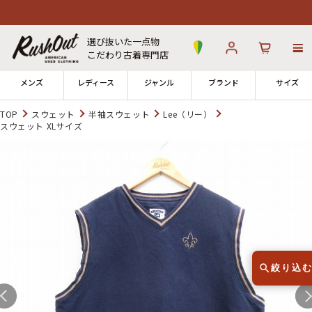
選び抜いた一点物
こだわり古着専門店
メンズ
レディース
ジャンル
ブランド
サイズ
TOP
スウェット
半袖スウェット
Lee（リー）
スウェット XLサイズ
ログイン
お気に入り
カート
店舗一覧
→
全国7店舗・公式通販の比較
12時までのご注文で当日出荷！
発送について
※対応不可：日祝、長期休暇、セール
絞り込