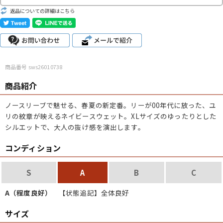
こだわりから探す
Search by Particular
返品についての詳細はこちら
サイズから探す（メンズ）
Search by Size
商品番号 sws26010738
ジャケット
XS
S
M
L
XL
商品紹介
スウェット
XS
S
M
L
XL
ノースリーブで魅せる、春夏の新定番。リーが00年代に放った、ユ
リの紋章が映えるネイビースウェット。XLサイズのゆったりとした
長袖シャツ
XS
S
M
L
XL
シルエットで、大人の抜け感を演出します。
半袖シャツ
XS
S
M
L
XL
コンディション
Tシャツ
XS
S
M
L
XL
S
A
B
C
W30以下
W31,W32
W33,W34
A（程度良好）
【状態追記】全体良好
パンツ
W35,W36
W37以上
サイズ