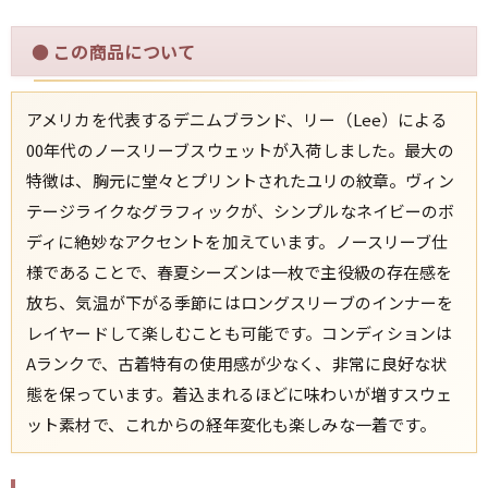
●
この商品について
すべての年代を見る
アメリカを代表するデニムブランド、リー（Lee）による
00年代のノースリーブスウェットが入荷しました。最大の
週刊ラッシュアウト新聞
特徴は、胸元に堂々とプリントされたユリの紋章。ヴィン
テージライクなグラフィックが、シンプルなネイビーのボ
古着コラム
ディに絶妙なアクセントを加えています。ノースリーブ仕
様であることで、春夏シーズンは一枚で主役級の存在感を
メディア・イベント情報
放ち、気温が下がる季節にはロングスリーブのインナーを
レイヤードして楽しむことも可能です。コンディションは
Youtube 古着屋Rush Out チャンネル
Aランクで、古着特有の使用感が少なく、非常に良好な状
態を保っています。着込まれるほどに味わいが増すスウェ
スタッフコーディネート
ット素材で、これからの経年変化も楽しみな一着です。