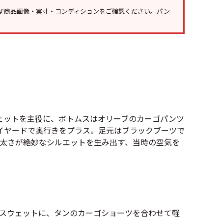
Tシャツ
Tシャツ
ず
商品画像・実寸・コンディション
をご確認ください。パン
ボロ
ミリタリー
ニアックを見る
ェットを主役に、ボトムスはオリーブのカーゴパンツ
h by Period
年代から探す
イヤードで奥行きをプラス。足元はブラックブーツで
太さが絶妙なシルエットを生み出す、当時の空気を
80年代
70年代
50年代
40年代
スウェットに、タンのカーゴショーツを合わせて軽