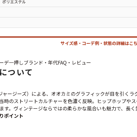
、ポリエステル
ジャケット
長袖シャツ
パンツ
サイズ感・コーデ例・状態の詳細はこち
雑貨/小物
ーデ
一押し
ブランド・年代
FAQ・レビュー
について
Search by Particu
ees（ジャージーズ）による、オオカミのグラフィックが目を引
当時のストリートカルチャーを色濃く反映。ヒップホップやス
ます。ヴィンテージならではの柔らかな風合いも魅力で、長く
Search by 
りポイント
ジャケット