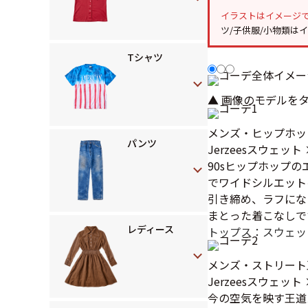
イラストはイメージ
ツ/子供服/小物類は
Tシャツ
▲ 画像のモデルを
メンズ・ヒップホッ
パンツ
Jerzeesスウェッ
90sヒップホップ
でワイドシルエット
引き締め、ラフにな
まとった着こなしで
レディース
トップス：スウェッ
メンズ・ストリート
Jerzeesスウェ
今の空気を映す王道