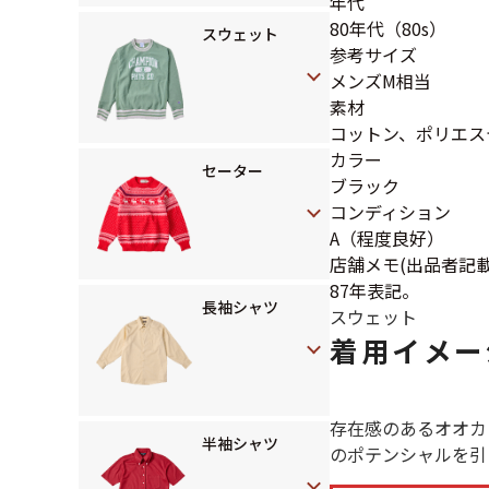
年代
80年代（80s）
スウェット
参考サイズ
メンズM相当
素材
コットン、ポリエス
カラー
セーター
ブラック
コンディション
A（程度良好）
店舗メモ(出品者記載
87年表記。
長袖シャツ
スウェット
着用イメー
存在感のあるオオカ
半袖シャツ
のポテンシャルを引