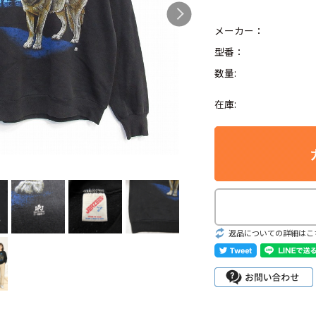
メーカー：
型番：
数量:
Search by Hotwor
在庫:
1
Tシャツ USA製
5
ラルフローレン
8
ディズニー
返品についての詳細はこ
Search by Brand
ラルフ ローレ