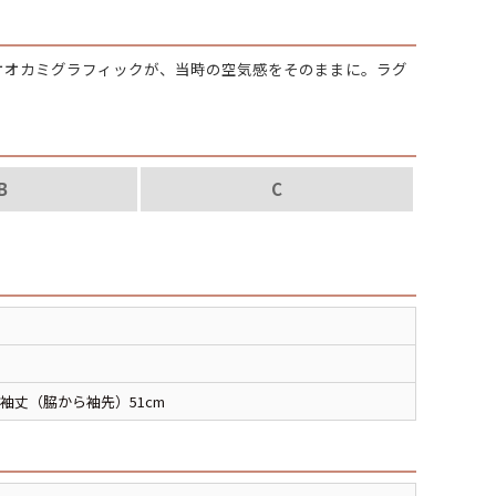
パタゴニア
たオオカミグラフィックが、当時の空気感をそのままに。ラグ
ディッキーズ
ナイキ
B
C
ラッセル・アスレチック
サ行
タ行
ナ行
ラ行
 脇袖丈（脇から袖先）51cm
イテムから探す