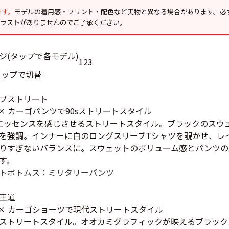
Tシャツ
です。
モデルの着用感・プリント・配色など実物と異なる場合があります。必
イラストがありませんのでご了承ください。
USA製
1
2
3
タップで切替
すべてのマ
プストリート
ト × カーゴパンツで90sストリートスタイル
のエッセンスを感じさせるストリートスタイル。ブラックのスウ
Searc
を強調。インナーに白のロングスリーブTシャツを覗かせ、レ
りすぎないバランスに。スウェットのボリューム感とパンツの
90年代
す。
ト
ボトムス：ミリタリーパンツ
60年代
王道
ット × カーゴショーツで現代ストリートスタイル
ストリートスタイル。オオカミグラフィックが映えるブラック