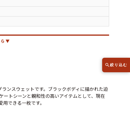
スウェット
セーター
半袖シャツ
Tシャツ
レディース
子供服
ら ▼
絞り込む
こだわりから探す
lar
くラグランスウェットです。ブラックボディに描かれた迫
ケートシーンと親和性の高いアイテムとして、現在
愛用できる一枚です。
Size
サイズから探す（メンズ）
XS
S
M
L
XL