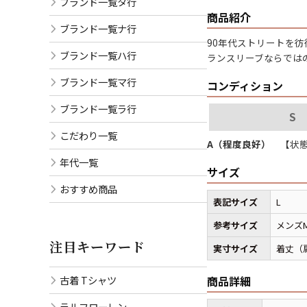
ブランド一覧タ行
商品紹介
ブランド一覧ナ行
90年代ストリートを彷
ブランド一覧ハ行
ランスリーブならでは
ブランド一覧マ行
コンディション
ブランド一覧ラ行
S
こだわり一覧
A（程度良好）
【状態
年代一覧
サイズ
おすすめ商品
表記サイズ
L
参考サイズ
メンズ
注目キーワード
実寸サイズ
着丈（肩
古着 Tシャツ
商品詳細
ラルフローレン