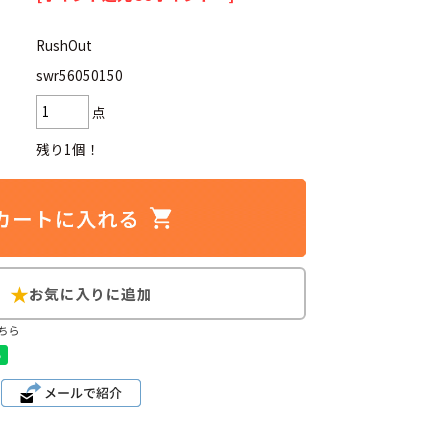
RushOut
swr56050150
点
d
今週のHOTワード（7/29〜8/4）
残り1個！
2
映画
3
ミリタリー
4
スターウォーズ
6
大きいサイズ
7
アニメ
ちら
ブランドから探す
ン
ザ・ノース・フェイス