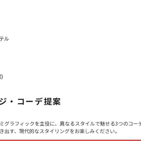
スウェット
長袖シャツ
テル
半袖シャツ
Tシャツ
)
パンツ
ジ・コーデ提案
Search b
ミグラフィックを主役に、異なるスタイルで魅せる3つのコー
き出す、現代的なスタイリングをお楽しみください。
バンド