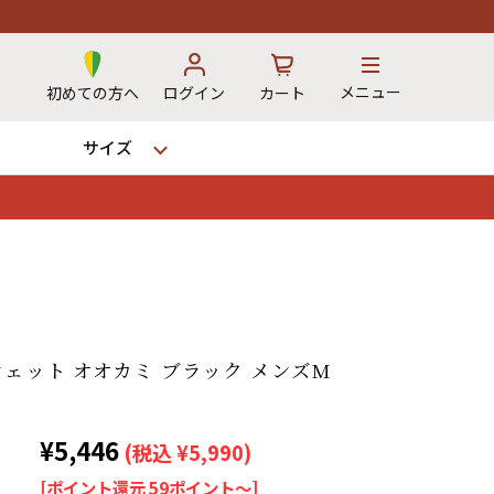
メニュー
初めての方へ
ログイン
カート
サイズ
お気に入り
カート
→
ウェット オオカミ ブラック メンズM
12時までのご注文で当日出荷！
¥5,446
※対応不可：日祝、長期休暇、セール
(税込 ¥5,990)
[ポイント還元 59ポイント～]