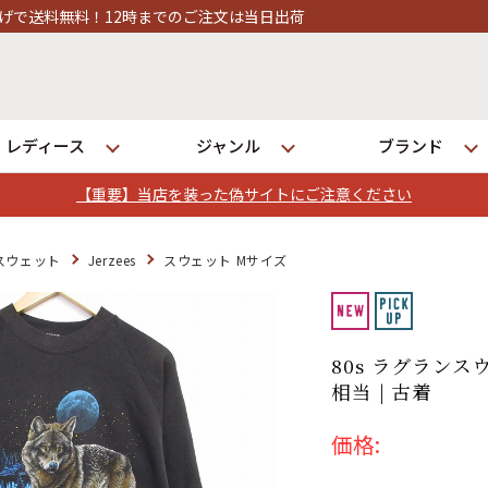
ご注文は当日出荷
レディース
ジャンル
ブランド
【重要】当店を装った偽サイトにご注意ください
ログイン
スウェット
Jerzees
スウェット Mサイズ
店舗一覧
全国7店舗・公式通販の比較
80s ラグランス
相当 | 古着
発送について
価格: