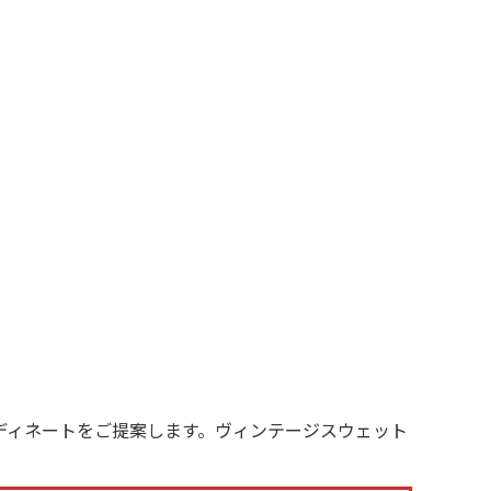
XS
S
M
L
XL
XS
S
M
L
XL
XS
S
M
L
XL
XS
S
M
L
XL
W30以下
W31,W32
W33,W34
W35,W36
W37以上
y Maniac
ディネートをご提案します。ヴィンテージスウェット
マニアックから探す
アニメ
映画