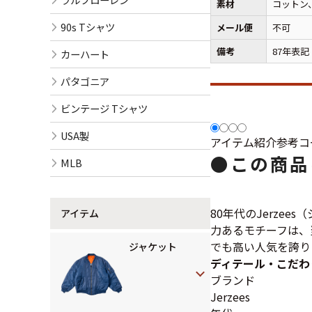
素材
コットン
90s Tシャツ
メール便
不可
備考
87年表記
カーハート
パタゴニア
ビンテージ Tシャツ
USA製
アイテム紹介
参考コ
●
この商品
MLB
80年代のJerz
アイテム
力あるモチーフは、
でも高い人気を誇り
ジャケット
ディテール・こだわ
ブランド
Jerzees