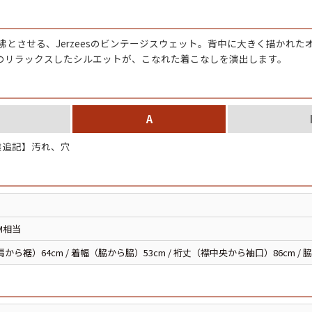
チャンピオン
彿とさせる、Jerzeesのビンテージスウェット。背中に大きく描かれ
カーハート
のリラックスしたシルエットが、こなれた着こなしを演出します。
アディダス
A
リーバイス
追記】汚れ、穴
ア行
カ行
ハ行
マ行
M相当
から裾）64cm / 着幅（脇から脇）53cm / 裄丈（襟中央から袖口）86cm /
ア
Search by Item