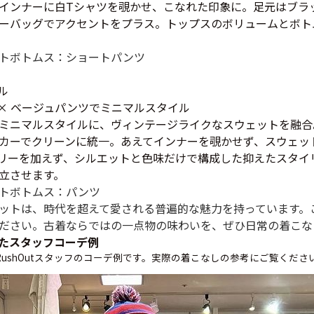
すべての
インナーに白Tシャツを覗かせ、こなれた印象に。足元はブラ
ーバッグでアクセントをプラス。トップスのボリュームとボト
ト
ボトムス：ショートパンツ
週刊ラッシュアウ
ル
ット × ベージュパンツでミニマルスタイル
古着コラム
ミニマルスタイルに、ヴィンテージライクなスウェットを融合
カーでクリーンに統一。あえてインナーを覗かせず、スウェッ
リーを加えず、シルエットと色味だけで構成した抑えたスタイ
メディア・イベン
立させます。
ト
ボトムス：パンツ
Youtube 古着屋R
ットは、時代を超えて愛される普遍的な魅力を持っています。
ださい。古着ならではの一点物の味わいを、ぜひ日常の着こな
たスタッフコーデ例
スタッフコーディ
ushOutスタッフのコーデ例です。実際の着こなしの参考にご覧くださ
ご利用案内