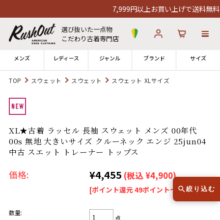
7,999円以上お買い上げで送料無料！1
選び抜いた一点物
こだわり古着専門店
メンズ
レディース
ジャンル
ブランド
サイズ
TOP
スウェット
スウェット
スウェット XLサイズ
ログイン
お気に入り
カート
店舗一覧
XL★古着 ラッセル 長袖 スウェット メンズ 00年代
→
全国7店舗・公式通販の比較
00s 無地 大きいサイズ クルーネック エンジ 25jun04
中古 スエット トレーナー トップス
12時までのご注文で当日出荷！
発送について
¥4,455
※対応不可：日祝、長期休暇、セール
価格:
(税込 ¥4,900)
[ポイント還元 49ポイント～]
絞り込む
数量:
点