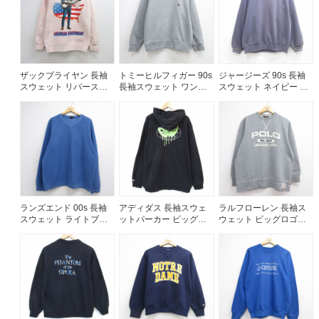
60年代
50年代
40年代
すべての年代を見る
ザックブライヤン 長袖
トミーヒルフィガー 90s
ジャージーズ 90s 長袖
スウェット リバースタ
長袖スウェット ワンポ
スウェット ネイビー メ
イプ ピンク メンズL相当
イントロゴ グレー メン
ンズL相当 | 古着
| 古着
ズL相当 | 古着
週刊ラッシュアウト新聞
古着コラム
ランズエンド 00s 長袖
アディダス 長袖スウェ
ラルフローレン 長袖ス
メディア・イベント情報
スウェット ライトブル
ットパーカー ビッグロ
ウェット ビッグロゴ刺
ー メンズXL相当 | 古着
ゴ ブラック メンズXL相
繍 グレー メンズL相当 |
当 | 古着
古着
Youtube 古着屋Rush Out チャンネル
スタッフコーディネート