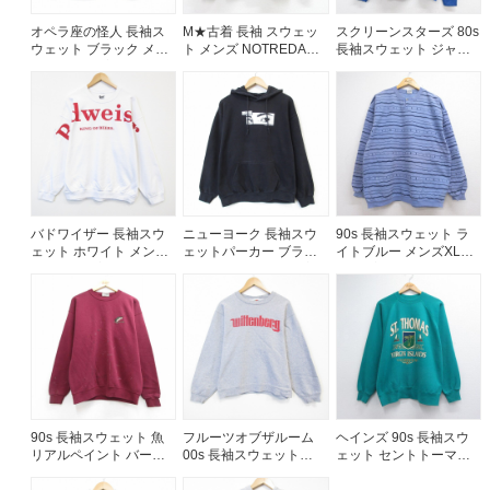
オペラ座の怪人 長袖ス
M★古着 長袖 スウェッ
スクリーンスターズ 80s
ご利用案内
ウェット ブラック メン
ト メンズ NOTREDAM
長袖スウェット ジャー
ズM相当 | 古着
クルーネック ネイビー
マンラグラン ブルー メ
お客様の声
レビュー1万件突破
26aug05
ンズM相当 | 古着
お気に入りリスト
会員登録
メルマガ登録
会社概要
店舗一覧
バドワイザー 長袖スウ
ニューヨーク 長袖スウ
90s 長袖スウェット ラ
ェット ホワイト メンズ
ェットパーカー ブラッ
イトブルー メンズXL相
古着卸売
XL相当 | 古着
ク メンズXL相当 | 古着
当 | 古着
特定商取引法に基づく表示
プライバシーポリシー
お問い合わせ
90s 長袖スウェット 魚
フルーツオブザルーム
ヘインズ 90s 長袖スウ
リアルペイント バーガ
00s 長袖スウェット
ェット セントトーマス
ンディ メンズL相当 | 古
wittenberg グレー メン
グリーン メンズL相当 |
着
ズM相当 | 古着
古着