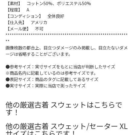
【素材】 コットン50%、ポリエステル50%
こだわりから探す
Search by Particular
【程度】 A
【コンディション】 全体良好
【仕入先】 アメリカ
サイズから探す（メンズ）
Search by Size
【メール便】 不可
**********************************************************
**
ジャケット
XS
S
M
L
XL
画像枚数の都合上、目立つダメージのみ掲載し、目立たないダメ
ージは省略することがございます。
スウェット
XS
S
M
L
XL
●参考サイズ：実寸サイズをもとに当店が判断したサイズ
長袖シャツ
XS
S
M
L
XL
※商品名内に記載しているのは参考サイズです。
●表記サイズ：商品のタグに記載してあるサイズ
半袖シャツ
XS
S
M
L
XL
●実寸サイズ：実際に当店で測ったサイズ
Tシャツ
XS
S
M
L
XL
他の厳選古着 スウェットはこちらで
す！
W30以下
W31,W32
他の厳選古着 スウェット/セーター XL
パンツ
W33,W34
W35,W36
サイズはこちらです！