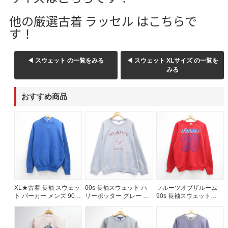
W37以上
他の厳選古着 ラッセル はこちらで
す！
マニアックから探す
Search by Maniac
◀ スウェット の一覧をみる
◀ スウェット XLサイズ の一覧を
みる
バンド
アニメ
映画
Tシャツ
Tシャツ
Tシャツ
おすすめ商品
USA製
ボロ
ミリタリー
すべてのマニアックを見る
XL★古着 長袖 スウェッ
00s 長袖スウェット ハ
フルーツオブザルーム
年代から探す
Search by Period
ト パーカー メンズ 90年
リーポッター グレー メ
90s 長袖スウェット
代 90s 無地 USA製 ブル
ンズXL相当 | 古着
MONROE 88 ラグラン
ー 26aug05
レッド メンズL相当 | 古
着
90年代
80年代
70年代