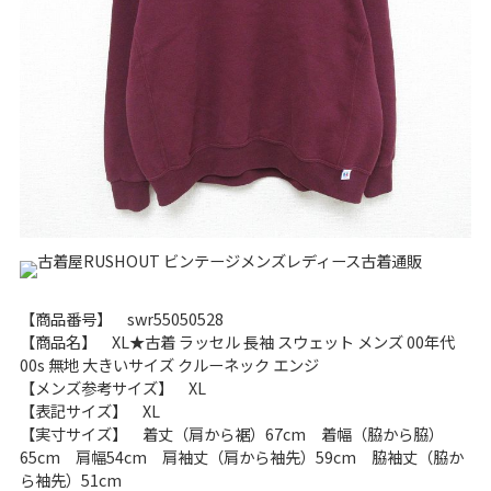
リーバイス
チック
ア行
カ行
サ行
タ行
ナ行
ハ行
マ行
ラ行
アイテムから探す
Search by Item
ジャケット
スウェット
セーター
【商品番号】 swr55050528
長袖シャツ
半袖シャツ
Tシャツ
【商品名】 XL★古着 ラッセル 長袖 スウェット メンズ 00年代
00s 無地 大きいサイズ クルーネック エンジ
パンツ
レディース
子供服
【メンズ参考サイズ】 XL
【表記サイズ】 XL
雑貨/小物
【実寸サイズ】 着丈（肩から裾）67cm 着幅（脇から脇）
65cm 肩幅54cm 肩袖丈（肩から袖先）59cm 脇袖丈（脇か
ら袖先）51cm