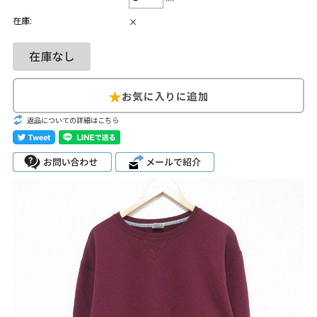
在庫:
×
Search by Hotword
今週のHOTワード（7/29〜8/4）
1
Tシャツ USA製
2
映画
3
ミリタリー
4
スターウォーズ
5
ラルフローレン
6
大きいサイズ
7
アニメ
8
ディズニー
返品についての詳細はこちら
ブランドから探す
Search by Brand
ザ・ノース・フェ
ラルフ ローレン
イス
チャンピオン
パタゴニア
カーハート
ディッキーズ
アディダス
ナイキ
ラッセル・アスレ