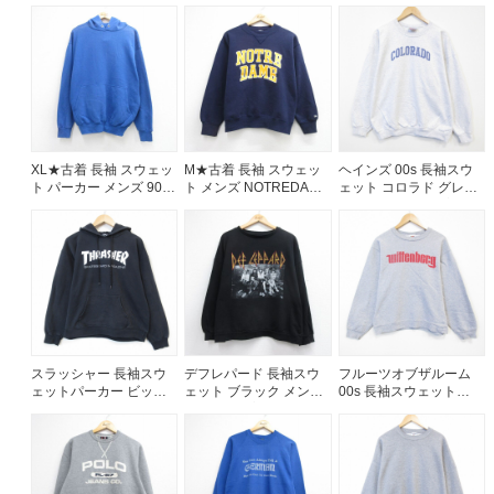
イントロゴ グレー メン
古着
ンズL相当 | 古着
ズL相当 | 古着
ご利用案内
お客様の声
レビュー1万件突破
お気に入りリスト
会員登録
XL★古着 長袖 スウェッ
M★古着 長袖 スウェッ
ヘインズ 00s 長袖スウ
メルマガ登録
ト パーカー メンズ 90年
ト メンズ NOTREDAM
ェット コロラド グレー
会社概要
代 90s 無地 USA製 ブル
クルーネック ネイビー
メンズXL相当 | 古着
ー 26aug05
26aug05
店舗一覧
古着卸売
特定商取引法に基づく表示
プライバシーポリシー
お問い合わせ
スラッシャー 長袖スウ
デフレパード 長袖スウ
フルーツオブザルーム
ェットパーカー ビッグ
ェット ブラック メンズ
00s 長袖スウェット
ロゴ ブラック メンズL相
XL相当 | 古着
wittenberg グレー メン
当 | 古着
ズM相当 | 古着