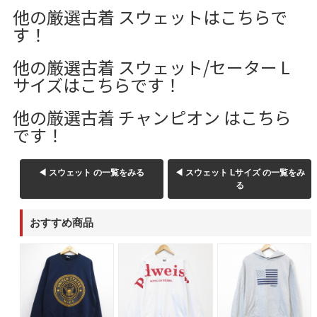
W37以上
他の厳選古着 スウェットはこちらで
す！
他の厳選古着 スウェット/セーター L
マニアックから探す
Search by Maniac
サイズはこちらです！
バンド
アニメ
映画
他の厳選古着 チャンピオン はこちら
Tシャツ
Tシャツ
Tシャツ
です！
USA製
ボロ
ミリタリー
◀ スウェット の一覧をみる
◀ スウェット Lサイズ の一覧をみ
る
すべてのマニアックを見る
おすすめ商品
年代から探す
Search by Period
90年代
80年代
70年代