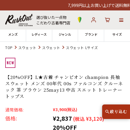
7,999円以上お買い上げで送料無料！1
選び抜いた一点物
こだわり古着専門店
メンズ
レディース
ジャンル
ブランド
サイズ
TOP
スウェット
スウェット
スウェット Lサイズ
ログイン
お気に入り
カート
店舗一覧
【20%OFF】L★古着 チャンピオン champion 長袖
→
全国7店舗・公式通販の比較
スウェット メンズ 00年代 00s ファルコンズ クルーネ
ック 茶 ブラウン 25may13 中古 スエット トレーナー
12時までのご注文で当日出荷！
トップス
発送について
※対応不可：日祝、長期休暇、セール
通常価格:
¥3,900
(税込)
絞り込む
¥2,837
価格:
(税込 ¥3,120)
20%OFF