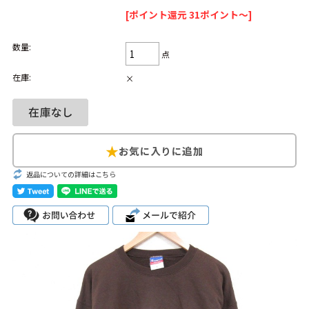
[ポイント還元 31ポイント～]
Search by Hotword
今週のHOTワード（7/29〜8/4）
数量:
点
1
Tシャツ USA製
2
映画
3
ミリタリー
4
スターウォーズ
在庫:
×
5
ラルフローレン
6
大きいサイズ
7
アニメ
8
ディズニー
ブランドから探す
Search by Brand
ザ・ノース・フェ
返品についての詳細はこちら
ラルフ ローレン
イス
チャンピオン
パタゴニア
カーハート
ディッキーズ
アディダス
ナイキ
ラッセル・アスレ