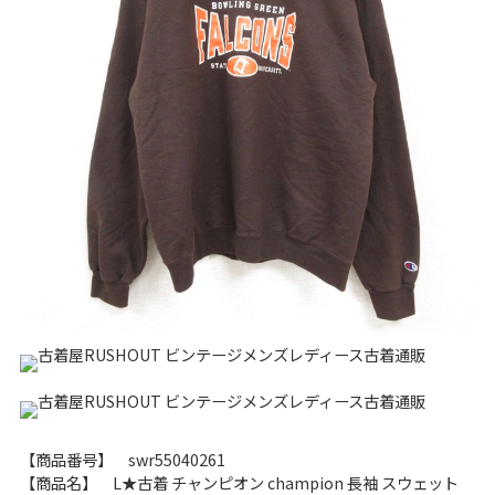
リーバイス
チック
ア行
カ行
サ行
タ行
ナ行
ハ行
マ行
ラ行
アイテムから探す
Search by Item
ジャケット
スウェット
セーター
長袖シャツ
半袖シャツ
Tシャツ
パンツ
レディース
子供服
雑貨/小物
【商品番号】 swr55040261
【商品名】 L★古着 チャンピオン champion 長袖 スウェット