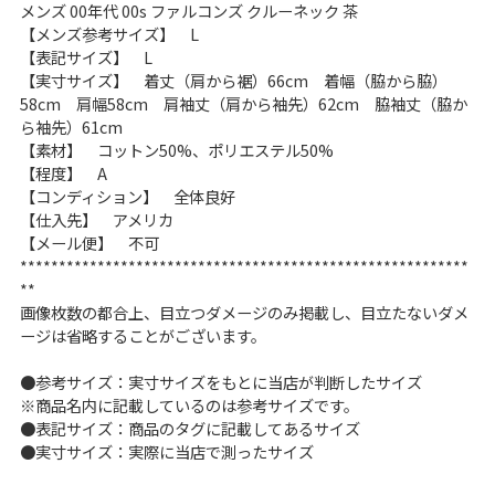
メンズ 00年代 00s ファルコンズ クルーネック 茶
こだわりから探す
Search by Particular
【メンズ参考サイズ】 L
【表記サイズ】 L
【実寸サイズ】 着丈（肩から裾）66cm 着幅（脇から脇）
サイズから探す（メンズ）
58cm 肩幅58cm 肩袖丈（肩から袖先）62cm 脇袖丈（脇か
Search by Size
ら袖先）61cm
【素材】 コットン50%、ポリエステル50%
ジャケット
XS
S
M
L
XL
【程度】 A
【コンディション】 全体良好
スウェット
XS
S
M
L
XL
【仕入先】 アメリカ
【メール便】 不可
長袖シャツ
XS
S
M
L
XL
**********************************************************
**
半袖シャツ
XS
S
M
L
XL
画像枚数の都合上、目立つダメージのみ掲載し、目立たないダメ
ージは省略することがございます。
Tシャツ
XS
S
M
L
XL
●参考サイズ：実寸サイズをもとに当店が判断したサイズ
※商品名内に記載しているのは参考サイズです。
W30以下
W31,W32
●表記サイズ：商品のタグに記載してあるサイズ
●実寸サイズ：実際に当店で測ったサイズ
パンツ
W33,W34
W35,W36