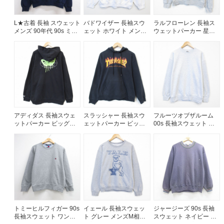
60年代
50年代
40年代
L★古着 長袖 スウェット
バドワイザー 長袖スウ
ラルフローレン 長袖ス
メンズ 90年代 90s ミリ
ェット ホワイト メンズ
ウェットパーカー 星条
タリー USネイビー リフ
XL相当 | 古着
旗 グレー メンズL相当 |
レクター クルーネック
古着
すべての年代を見る
USA製 ネイビー
26aug06
週刊ラッシュアウト新聞
アディダス 長袖スウェ
スラッシャー 長袖スウ
フルーツオブザルーム
ットパーカー ビッグロ
ェットパーカー ビッグ
00s 長袖スウェット グ
古着コラム
ゴ ブラック メンズXL相
ロゴ ブラック メンズL相
レー メンズXL相当 | 古
当 | 古着
当 | 古着
着
メディア・イベント情報
Youtube 古着屋Rush Out チャンネル
スタッフコーディネート
トミーヒルフィガー 90s
イェール 長袖スウェッ
ジャージーズ 90s 長袖
長袖スウェット ワンポ
ト グレー メンズM相当 |
スウェット ネイビー メ