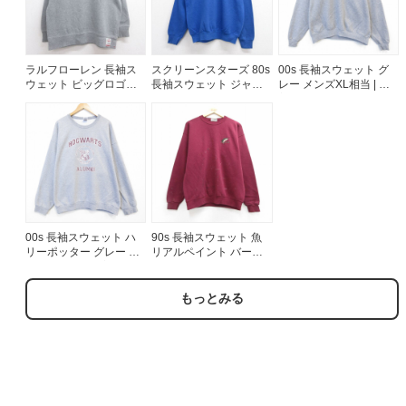
ラルフローレン 長袖ス
スクリーンスターズ 80s
00s 長袖スウェット グ
ウェット ビッグロゴ刺
長袖スウェット ジャー
レー メンズXL相当 | 古
繍 グレー メンズL相当 |
マンラグラン ブルー メ
着
古着
ンズM相当 | 古着
00s 長袖スウェット ハ
90s 長袖スウェット 魚
リーポッター グレー メ
リアルペイント バーガ
ンズXL相当 | 古着
ンディ メンズL相当 | 古
着
もっとみる