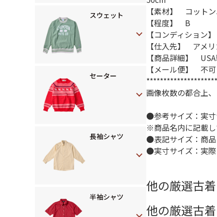
【素材】 コットン
スウェット
【程度】 B
【コンディション】
【仕入先】 アメリ
【商品詳細】 USA
【メール便】 不可
セーター
********************
画像枚数の都合上、
●参考サイズ：実寸
※商品名内に記載し
長袖シャツ
●表記サイズ：商品
●実寸サイズ：実際
他の厳選古着
半袖シャツ
他の厳選古着