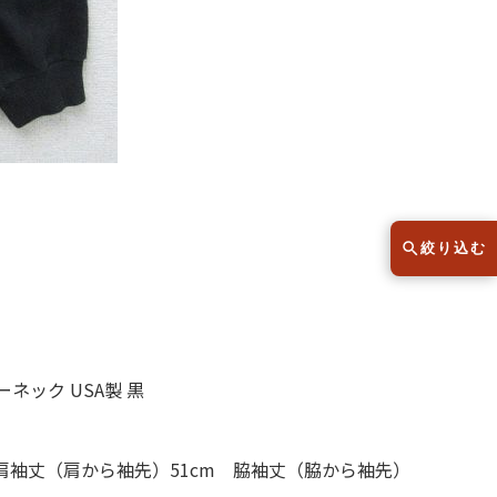
スウェット
セーター
半袖シャツ
Tシャツ
レディース
子供服
絞り込む
こだわりから探す
lar
ーネック USA製 黒
Size
サイズから探す（メンズ）
 肩袖丈（肩から袖先）51cm 脇袖丈（脇から袖先）
XS
S
M
L
XL