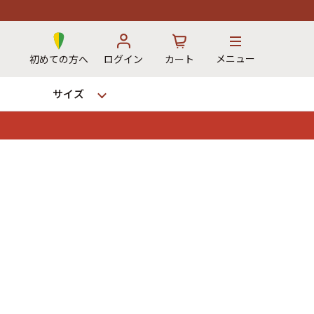
メニュー
初めての方へ
ログイン
カート
サイズ
お気に入り
カート
→
12時までのご注文で当日出荷！
※対応不可：日祝、長期休暇、セール