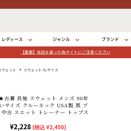
レディース
ジャンル
ブランド
【重要】当店を装った偽サイトにご注意ください
ログイン
スウェット
スウェット XLサイズ
店舗一覧
全国7店舗・公式通販の比較
L★古着 長袖 スウェット メンズ 90年
きいサイズ クルーネック USA製 黒 ブ
08 中古 スエット トレーナー トップス
発送について
¥2,228
(税込 ¥2,450)