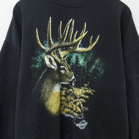
チャンピオン
カーハート
アディダス
リーバイス
ア行
カ行
ハ行
マ行
ア
Search by Item