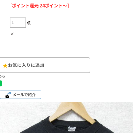
[ポイント還元 24ポイント～]
点
×
Search by Hotwor
1
Tシャツ USA製
5
ラルフローレン
8
ディズニー
ちら
Search by Brand
ラルフ ローレ