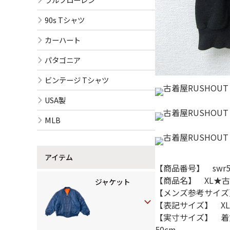
90s Tシャツ
カーハート
パタゴニア
ビンテージ Tシャツ
USA製
MLB
アイテム
【商品番号】 swr55
【商品名】 XL★古着
ジャケット
【メンズ参考サイズ
【表記サイズ】 XL
【実寸サイズ】 着
50cm