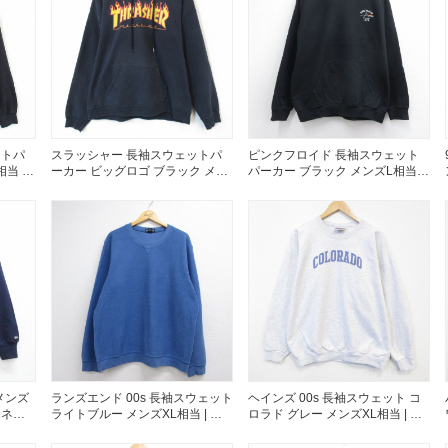
すべての
週刊ラッシュアウ
ットパ
スラッシャー 長袖スウェットパ
ピンクフロイド 長袖スウェット
古着コラム
当 |
ーカー ビッグロゴ ブラック メン
パーカー ブラック メンズL相当 |
ズL相当 | 古着
古着
メディア・イベン
Youtube 古着屋R
スタッフコーディ
メンズ
ランズエンド 00s 長袖スウェット
ヘインズ 00s 長袖スウェット コ
 ネイ
ライトブルー メンズXL相当 | 古
ロラド グレー メンズXL相当 | 古
着
着
ご利用案内