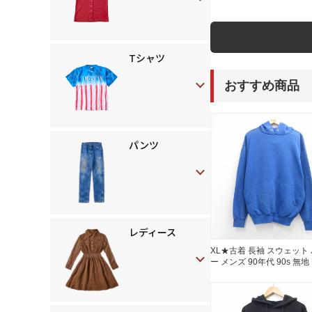
Tシャツ
おすすめ商品
パンツ
レディース
XL★古着 長袖 スウェット
ー メンズ 90年代 90s 無地
ブルー 26aug05