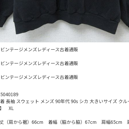
ジャケット
長袖シャツ
パンツ
雑貨/小物
Search by Particu
040189
 長袖 スウェット メンズ 90年代 90s シカ 大きいサイズ クル
Search by 
】 XL
丈（肩から裾）66cm 着幅（脇から脇）67cm 肩幅65cm
ジャケット