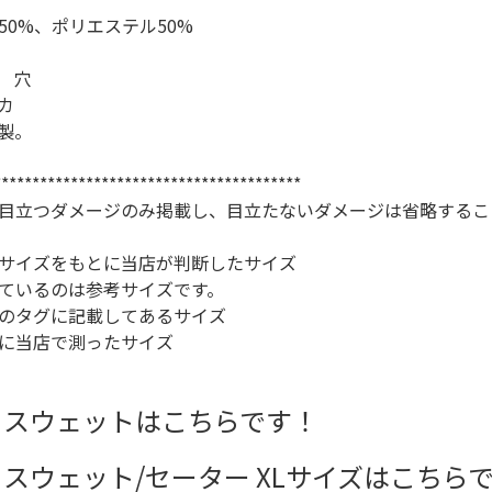
50%、ポリエステル50%
スウェット
 穴
カ
長袖シャツ
製。
半袖シャツ
****************************************
目立つダメージのみ掲載し、目立たないダメージは省略するこ
Tシャツ
サイズをもとに当店が判断したサイズ
ているのは参考サイズです。
パンツ
のタグに記載してあるサイズ
に当店で測ったサイズ
 スウェットはこちらです！
Search b
 スウェット/セーター XLサイズはこちら
バンド