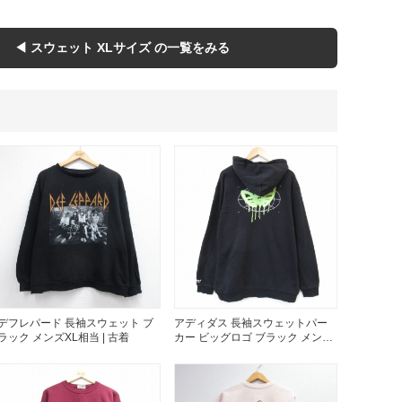
Tシャツ
Tシャツ
◀ スウェット XLサイズ の一覧をみる
ボロ
ミリタリー
ニアックを見る
h by Period
年代から探す
80年代
70年代
デフレパード 長袖スウェット ブ
アディダス 長袖スウェットパー
50年代
40年代
ラック メンズXL相当 | 古着
カー ビッグロゴ ブラック メンズ
XL相当 | 古着