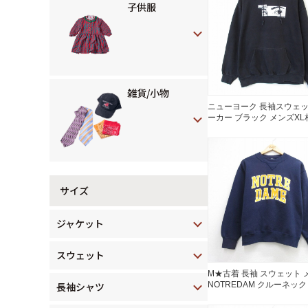
子供服
雑貨/小物
ニューヨーク 長袖スウェ
ーカー ブラック メンズXL相
古着
サイズ
ジャケット
スウェット
M★古着 長袖 スウェット 
長袖シャツ
NOTREDAM クルーネック
ビー 26aug05