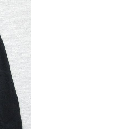
パタゴニア
ディッキーズ
ナイキ
ラッセル・アスレチック
サ行
タ行
ナ行
ラ行
イテムから探す