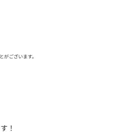
XS
S
M
L
XL
XS
S
M
L
XL
XS
S
M
L
XL
とがございます。
XS
S
M
L
XL
W30以下
W31,W32
W33,W34
W35,W36
W37以上
y Maniac
マニアックから探す
です！
アニメ
映画