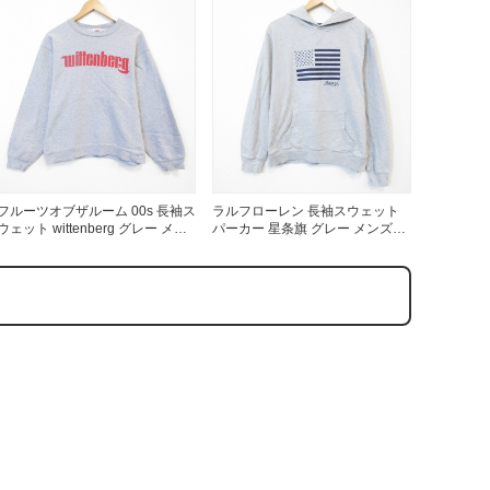
万件突破
フルーツオブザルーム 00s 長袖ス
ラルフローレン 長袖スウェット
ウェット wittenberg グレー メン
パーカー 星条旗 グレー メンズL
表示
ズM相当 | 古着
相当 | 古着