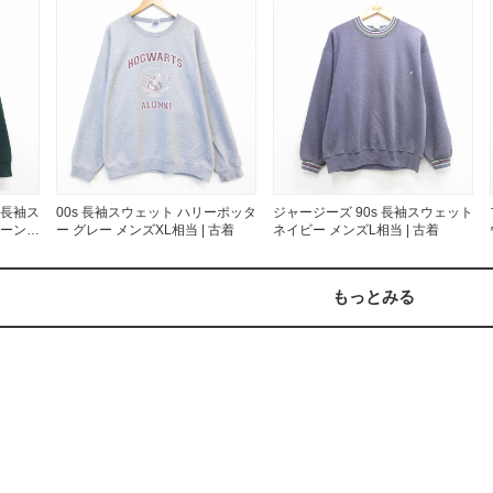
お客様の声
レビュー1
お気に入りリスト
会員登録
メルマガ登録
会社概要
店舗一覧
古着卸売
 長袖ス
00s 長袖スウェット ハリーポッタ
ジャージーズ 90s 長袖スウェット
リーン
ー グレー メンズXL相当 | 古着
ネイビー メンズL相当 | 古着
特定商取引法に基づく
プライバシーポリシー
もっとみる
お問い合わせ