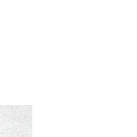
d
今週のHOTワード（7/29〜8/4）
2
映画
3
ミリタリー
4
スターウォーズ
6
大きいサイズ
7
アニメ
ブランドから探す
ン
ザ・ノース・フェイス