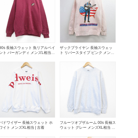
年代を見る
ト新聞
90s 長袖スウェット 魚リアルペイ
ザックブライヤン 長袖スウェッ
ント バーガンディ メンズL相当 |
ト リバースタイプ ピンク メンズ
古着
L相当 | 古着
ト情報
ush Out チャンネル
ネート
バドワイザー 長袖スウェット ホ
フルーツオブザルーム 00s 長袖ス
ワイト メンズXL相当 | 古着
ウェット グレー メンズXL相当 |
古着