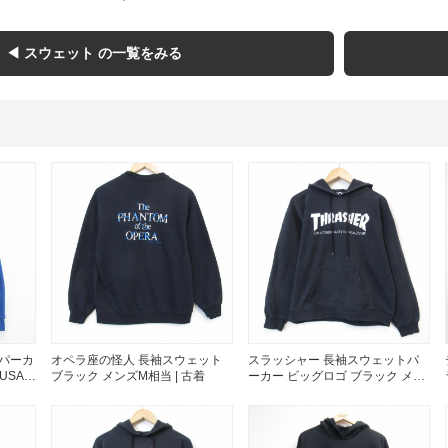
Tシャツ
◀ スウェット の一覧をみる
USA製
すべてのマ
Searc
90年代
 パーカ
オペラ座の怪人 長袖スウェット
スラッシャー 長袖スウェットパ
60年代
 USA製
ブラック メンズM相当 | 古着
ーカー ビッグロゴ ブラック メン
ズL相当 | 古着