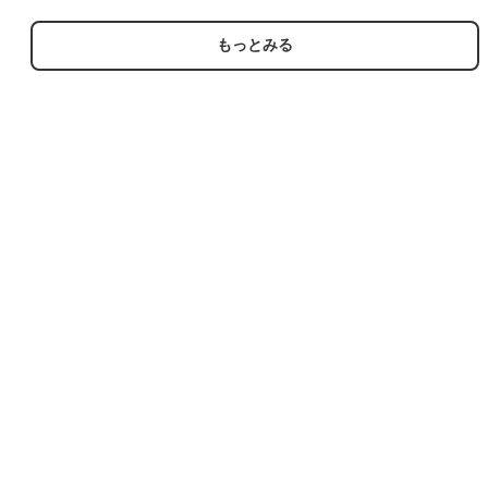
マンラグラン ブルー メ
M相当 | 古着
ンズM相当 | 古着
もっとみる