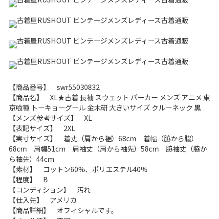
こだわりから探す
Search by Particular
サイズから探す（メンズ）
Search by Size
ジャケット
XS
S
M
L
XL
【商品番号】 swr55030832
スウェット
XS
S
M
L
XL
【商品名】 XL★古着 長袖 スウェット パーカー メンズ アニメ 東
京喰種 トーキョーグール 金木研 大きいサイズ クルーネック 黒
長袖シャツ
XS
S
M
L
XL
【メンズ参考サイズ】 XL
【表記サイズ】 2XL
半袖シャツ
XS
S
M
L
XL
【実寸サイズ】 着丈（肩から裾）68cm 着幅（脇から脇）
68cm 肩幅51cm 肩袖丈（肩から袖先）58cm 脇袖丈（脇か
ら袖先）44cm
Tシャツ
XS
S
M
L
XL
【素材】 コットン60%、ポリエステル40%
【程度】 B
W30以下
W31,W32
【コンディション】 汚れ
【仕入先】 アメリカ
パンツ
W33,W34
W35,W36
【商品詳細】 オフィシャルです。