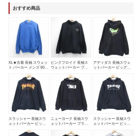
おすすめ商品
60年代
50年代
40年代
すべての年代を見る
週刊ラッシュアウト新聞
XL★古着 長袖 スウェッ
ピンクフロイド 長袖ス
アディダス 長袖スウェ
ト パーカー メンズ 90年
ウェットパーカー ブラ
ットパーカー ビッグロ
代 90s 無地 USA製 ブル
ック メンズL相当 | 古着
ゴ ブラック メンズXL相
古着コラム
ー 26aug05
当 | 古着
メディア・イベント情報
Youtube 古着屋Rush Out チャンネル
スラッシャー 長袖スウ
ニューヨーク 長袖スウ
スラッシャー 長袖スウ
ェットパーカー ビッグ
ェットパーカー ブラッ
ェットパーカー ビッグ
スタッフコーディネート
ロゴ ブラック メンズL相
ク メンズXL相当 | 古着
ロゴ ブラック メンズL相
当 | 古着
当 | 古着