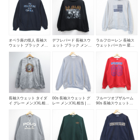
ご利用案内
お客様の声
レビュー1万件突破
お気に入りリスト
会員登録
オペラ座の怪人 長袖ス
デフレパード 長袖スウ
ラルフローレン 長袖ス
ウェット ブラック メン
ェット ブラック メンズ
ウェットパーカー 星条
メルマガ登録
ズM相当 | 古着
XL相当 | 古着
旗 グレー メンズL相当 |
古着
会社概要
店舗一覧
古着卸売
特定商取引法に基づく表示
プライバシーポリシー
長袖スウェット タイダ
00s 長袖スウェット グ
フルーツオブザルーム
お問い合わせ
イ グレー メンズXL相当
レー メンズXL相当 | 古
90s 長袖スウェット
| 古着
着
MONROE 88 ラグラン
レッド メンズL相当 | 古
着