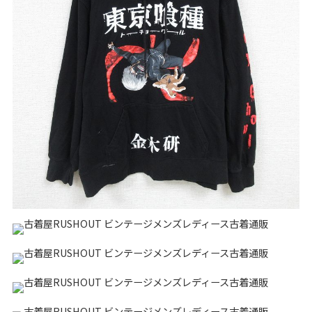
リーバイス
チック
ア行
カ行
サ行
タ行
ナ行
ハ行
マ行
ラ行
アイテムから探す
Search by Item
ジャケット
スウェット
セーター
長袖シャツ
半袖シャツ
Tシャツ
パンツ
レディース
子供服
雑貨/小物