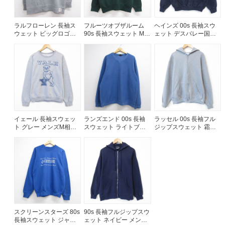
ラルフローレン 長袖ス
フルーツオブザルーム
ヘインズ 00s 長袖スウ
ウェット ビッグロゴ刺
90s 長袖スウェット MC
ェット デスバレー国立
繍 グレー メンズL相当 |
GUIRES グリーン メン
公園 ネイビー メンズL相
古着
ズL相当 | 古着
当 | 古着
イェール 長袖スウェッ
ランズエンド 00s 長袖
ラッセル 00s 長袖フル
ト グレー メンズM相当 |
スウェット ライトブル
ジップスウェット 霜降
古着
ー メンズXL相当 | 古着
り グレー メンズXL相当
| 古着
スクリーンスターズ 80s
90s 長袖フルジップスウ
長袖スウェット ジャー
ェット ネイビー メンズ