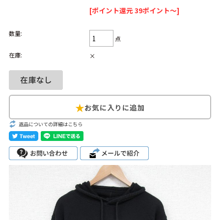
[ポイント還元 39ポイント～]
Search by Hotword
今週のHOTワード（7/29〜8/4）
数量:
点
1
Tシャツ USA製
2
映画
3
ミリタリー
4
スターウォーズ
在庫:
×
5
ラルフローレン
6
大きいサイズ
7
アニメ
8
ディズニー
ブランドから探す
Search by Brand
ザ・ノース・フェ
返品についての詳細はこちら
ラルフ ローレン
イス
チャンピオン
パタゴニア
カーハート
ディッキーズ
アディダス
ナイキ
ラッセル・アスレ