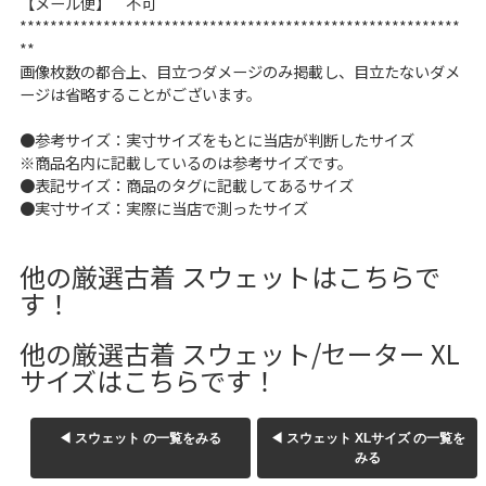
【メール便】 不可
W37以上
**********************************************************
**
画像枚数の都合上、目立つダメージのみ掲載し、目立たないダメ
ージは省略することがございます。
マニアックから探す
Search by Maniac
●参考サイズ：実寸サイズをもとに当店が判断したサイズ
※商品名内に記載しているのは参考サイズです。
バンド
アニメ
映画
●表記サイズ：商品のタグに記載してあるサイズ
Tシャツ
Tシャツ
Tシャツ
●実寸サイズ：実際に当店で測ったサイズ
USA製
ボロ
ミリタリー
他の厳選古着 スウェットはこちらで
す！
すべてのマニアックを見る
他の厳選古着 スウェット/セーター XL
サイズはこちらです！
年代から探す
Search by Period
◀ スウェット の一覧をみる
◀ スウェット XLサイズ の一覧を
みる
90年代
80年代
70年代