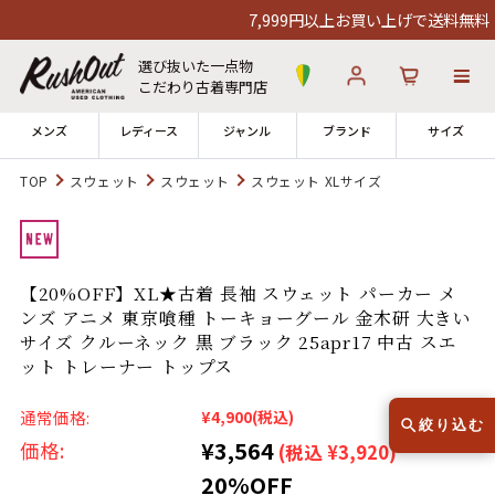
7,999円以上お買い上げで送料無料！12
選び抜いた一点物
こだわり古着専門店
メンズ
レディース
ジャンル
ブランド
サイズ
TOP
スウェット
スウェット
スウェット XLサイズ
ログイン
お気に入り
カート
店舗一覧
【20%OFF】XL★古着 長袖 スウェット パーカー メ
→
全国7店舗・公式通販の比較
ンズ アニメ 東京喰種 トーキョーグール 金木研 大きい
サイズ クルーネック 黒 ブラック 25apr17 中古 スエ
12時までのご注文で当日出荷！
ット トレーナー トップス
発送について
※対応不可：日祝、長期休暇、セール
通常価格:
¥4,900
(税込)
絞り込む
¥3,564
価格:
(税込 ¥3,920)
20%OFF