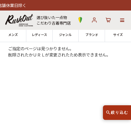
舗休業日除く
選び抜いた一点物
こだわり古着専門店
メンズ
レディース
ジャンル
ブランド
サイズ
ご指定のページは見つかりません。
削除されたかＵＲＬが変更されたため表示できません。
ログイン
お気に入り
カート
店舗一覧
→
全国7店舗・公式通販の比較
12時までのご注文で当日出荷！
発送について
※対応不可：日祝、長期休暇、セール
絞り込む