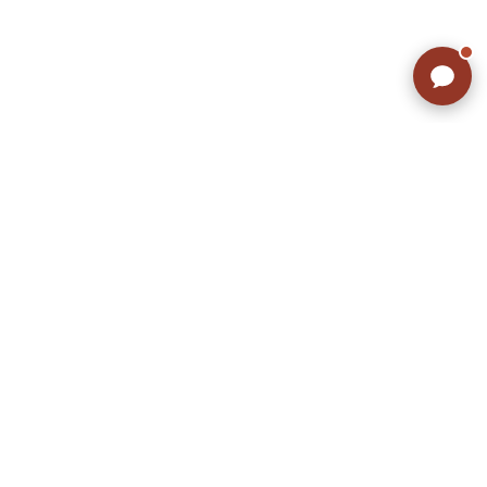
こだわりから探す
Search by Particular
サイズから探す（メンズ）
Search by Size
ジャケット
XS
S
M
L
XL
スウェット
XS
S
M
L
XL
長袖シャツ
XS
S
M
L
XL
半袖シャツ
XS
S
M
L
XL
Tシャツ
XS
S
M
L
XL
W30以下
W31,W32
パンツ
W33,W34
W35,W36