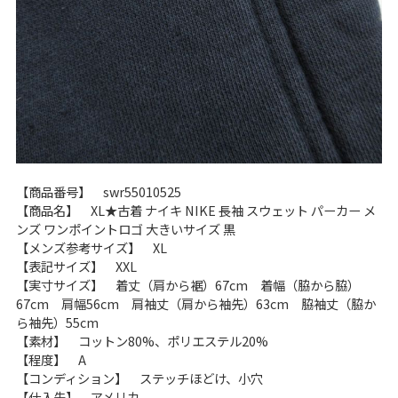
【商品番号】 swr55010525
【商品名】 XL★古着 ナイキ NIKE 長袖 スウェット パーカー メ
ンズ ワンポイントロゴ 大きいサイズ 黒
【メンズ参考サイズ】 XL
【表記サイズ】 XXL
【実寸サイズ】 着丈（肩から裾）67cm 着幅（脇から脇）
67cm 肩幅56cm 肩袖丈（肩から袖先）63cm 脇袖丈（脇か
ら袖先）55cm
【素材】 コットン80%、ポリエステル20%
【程度】 A
【コンディション】 ステッチほどけ、小穴
【仕入先】 アメリカ