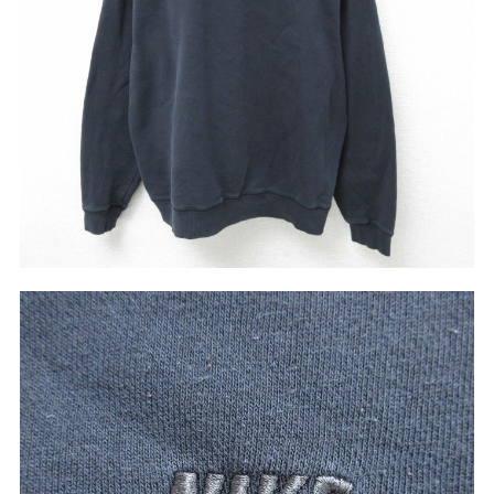
こだわりから探す
Search by Particular
サイズから探す（メンズ）
Search by Size
ジャケット
XS
S
M
L
XL
スウェット
XS
S
M
L
XL
長袖シャツ
XS
S
M
L
XL
半袖シャツ
XS
S
M
L
XL
Tシャツ
XS
S
M
L
XL
W30以下
W31,W32
パンツ
W33,W34
W35,W36