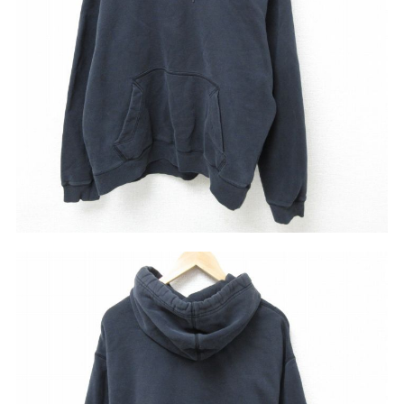
リーバイス
チック
ア行
カ行
サ行
タ行
ナ行
ハ行
マ行
ラ行
アイテムから探す
Search by Item
ジャケット
スウェット
セーター
長袖シャツ
半袖シャツ
Tシャツ
パンツ
レディース
子供服
雑貨/小物