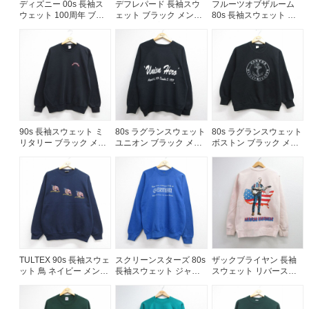
ディズニー 00s 長袖ス
デフレパード 長袖スウ
フルーツオブザルーム
ウェット 100周年 ブラ
ェット ブラック メンズ
80s 長袖スウェット マ
ック メンズXL相当 | 古
XL相当 | 古着
イアミビーチ ブラック
着
メンズL相当 | 古着
90s 長袖スウェット ミ
80s ラグランスウェット
80s ラグランスウェット
リタリー ブラック メン
ユニオン ブラック メン
ボストン ブラック メン
ズL相当 | 古着
ズL相当 | 古着
ズS相当 | 古着
TULTEX 90s 長袖スウェ
スクリーンスターズ 80s
ザックブライヤン 長袖
ット 鳥 ネイビー メンズ
長袖スウェット ジャー
スウェット リバースタ
M相当 | 古着
マンラグラン ブルー メ
イプ ピンク メンズL相当
ンズM相当 | 古着
| 古着