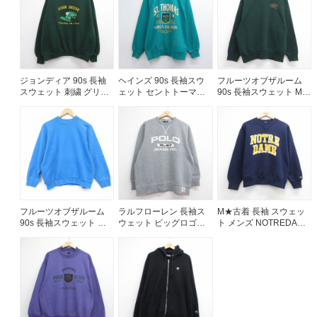
ジョンディア 90s 長袖
ヘインズ 90s 長袖スウ
フルーツオブザルーム
スウェット 刺繍 グリー
ェット セントトーマス
90s 長袖スウェット MC
ン メンズXL相当 | 古着
グリーン メンズL相当 |
GUIRES グリーン メン
古着
ズL相当 | 古着
フルーツオブザルーム
ラルフローレン 長袖ス
M★古着 長袖 スウェッ
90s 長袖スウェット ラ
ウェット ビッグロゴ刺
ト メンズ NOTREDAM
グラン ライトブルー メ
繍 グレー メンズL相当 |
クルーネック ネイビー
ンズL相当 | 古着
古着
26aug05