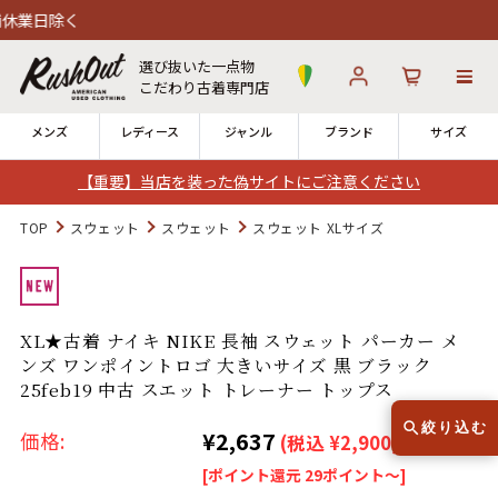
選び抜いた一点物
こだわり古着専門店
メンズ
レディース
ジャンル
ブランド
サイズ
【重要】当店を装った偽サイトにご注意ください
ログイン
お気に入り
カート
TOP
スウェット
スウェット
スウェット XLサイズ
店舗一覧
→
全国7店舗・公式通販の比較
XL★古着 ナイキ NIKE 長袖 スウェット パーカー メ
ンズ ワンポイントロゴ 大きいサイズ 黒 ブラック
12時までのご注文で当日出荷！
発送について
25feb19 中古 スエット トレーナー トップス
※対応不可：日祝、長期休暇、セール
絞り込む
¥2,637
価格:
(税込 ¥2,900)
[ポイント還元 29ポイント～]