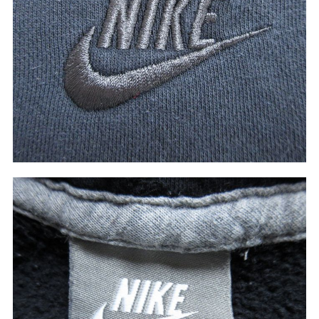
W37以上
マニアックから探す
Search by Maniac
バンド
アニメ
映画
Tシャツ
Tシャツ
Tシャツ
USA製
ボロ
ミリタリー
すべてのマニアックを見る
年代から探す
Search by Period
90年代
80年代
70年代