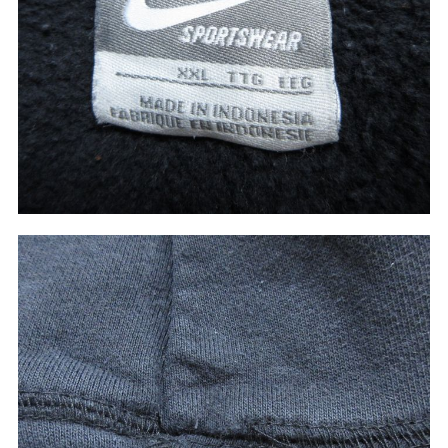
60年代
50年代
40年代
すべての年代を見る
週刊ラッシュアウト新聞
古着コラム
メディア・イベント情報
Youtube 古着屋Rush Out チャンネル
スタッフコーディネート