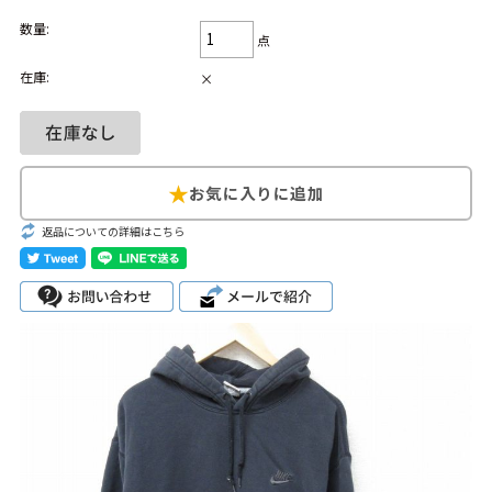
数量:
Search by Hotword
今週のHOTワード（7/29〜8/4）
点
在庫:
×
1
Tシャツ USA製
2
映画
3
ミリタリー
4
スターウォーズ
5
ラルフローレン
6
大きいサイズ
7
アニメ
8
ディズニー
ブランドから探す
Search by Brand
返品についての詳細はこちら
ザ・ノース・フェ
ラルフ ローレン
イス
チャンピオン
パタゴニア
カーハート
ディッキーズ
アディダス
ナイキ
ラッセル・アスレ