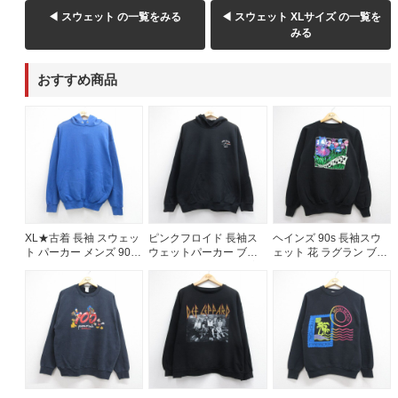
◀ スウェット の一覧をみる
◀ スウェット XLサイズ の一覧を
みる
おすすめ商品
XL★古着 長袖 スウェッ
ピンクフロイド 長袖ス
ヘインズ 90s 長袖スウ
ト パーカー メンズ 90年
ウェットパーカー ブラ
ェット 花 ラグラン ブラ
代 90s 無地 USA製 ブル
ック メンズL相当 | 古着
ック メンズXL相当 | 古
ー 26aug05
着